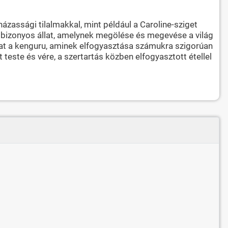
ázassági tilalmakkal, mint például a Caroline-sziget
egy bizonyos állat, amelynek megölése és megevése a világ
 állat a kenguru, aminek elfogyasztása számukra szigorúan
teste és vére, a szertartás közben elfogyasztott étellel