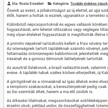
Írta:
Rosta Erzsébet
Kategória:
További érdekes írások
Őseink az evést, a jóllakottságot az új élettel, az ujjá 
élők, hanem a holtak is esznek, ugyanakkor a temetési s
Különböző népcsoportoknál és egyes vallások körében ki
fogyasztását, ami lehetet időszakos vagy végleges tiltá
még olyan ételeket fogyasztását is megtiltották illetve 
A primitív népeknél tartózkodni kellett a friss növény t
Az istenségnek tartott tápláléknak számító növényt, pél
feltámadás örömünnepén babbohócok jelenítették meg. U
írásának és a gonosz démonok lakhelyének tartották.
Az ausztrál őslakosok, a brazil vadásztörzsek, valamint 
evése. A táplálék-tabuk széles körben elterjedtek, új Kal
A görögöknél és a rómaiaknál az igás állatok evési élveze
a templomi szakácsokat, a keresztényeknél pedig csak a 
az ősi szemiták éltek, hanem a ma élő zsidók is.
Az étkezési tilalmakat, megszorításokat sokféleképpen
érzelmi okok, például undor, de összefügghetnek totemiz