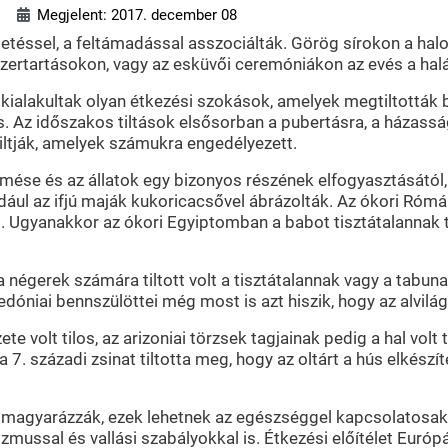
Megjelent: 2017. december 08
születéssel, a feltámadással asszociálták. Görög sírokon a ha
zertartásokon, vagy az esküvői ceremóniákon az evés a halál
alakultak olyan étkezési szokások, amelyek megtiltották biz
s. Az időszakos tiltások elsősorban a pubertásra, a házassá
tiltják, amelyek számukra engedélyezett.
ermése és az állatok egy bizonyos részének elfogyasztásától,
dául az ifjú maják kukoricacsővel ábrázolták. Az ókori Rómá
gyanakkor az ókori Egyiptomban a babot tisztátalannak tart
a négerek számára tiltott volt a tisztátalannak vagy a tabun
edóniai bennszülöttei még most is azt hiszik, hogy az alvilág
te volt tilos, az arizoniai törzsek tagjainak pedig a hal vol
7. századi zsinat tiltotta meg, hogy az oltárt a hús elkész
 magyarázzák, ezek lehetnek az egészséggel kapcsolatosak, 
mussal és vallási szabályokkal is. Étkezési előítélet Európá