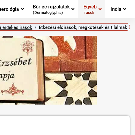
Bőrléc-rajzolatok
Egyéb
erológia
India
(Dermatoglyphia)
írások
i érdekes írások
Étkezési előírások, megkötések és tilalmak