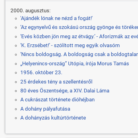
2000. augusztus:
'Ajándék lónak ne nézd a fogát!'
’Az egynyelvű és szokású ország gyönge és törékeny
’Evés közben jön meg az étvágy.’ - Aforizmák az ev
’K. Erzsébet!’ - szólított meg egyik olvasóm
’Nincs boldogság. A boldogság csak a boldogtalan
„Helyenincs-ország” Utópia, írója Morus Tamás
1956. október 23.
25 érdekes tény a szellentésről
80 éves Öszentsége, a XIV. Dalai Láma
A cukrászat története dióhéjban
A dohány pályafutása
A dohányzás kultúrtörténete