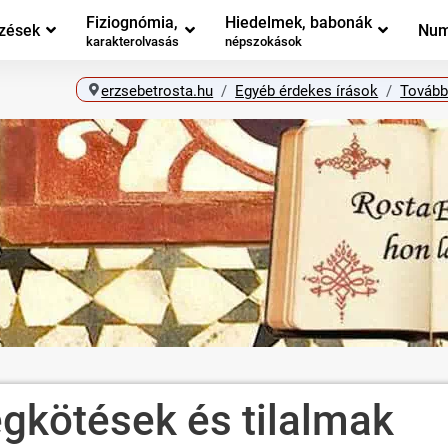
Fiziognómia,
Hiedelmek, babonák
zések
Num
karakterolvasás
népszokások
erzsebetrosta.hu
Egyéb érdekes írások
Tovább
egkötések és tilalmak