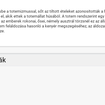
 a totemizmussal, sőt az tiltott ételeket azonosították a h
ák el, akik ettek a totemállat húsából. A totem rendszerint 
tok az emberek rokonai, ősei, némely ausztrál törzsnél ez az
tem feláldozása hasonló a kenyér megszegéséhez, az áldozat 
ze.
ák