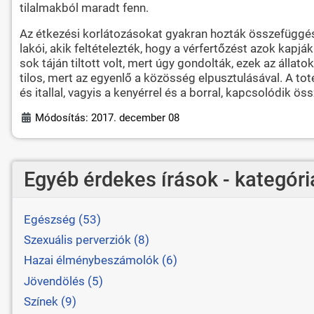
tilalmakból maradt fenn.
Az étkezési korlátozásokat gyakran hozták összefüggésbe
lakói, akik feltételezték, hogy a vérfertőzést azok kapj
sok táján tiltott volt, mert úgy gondolták, ezek az álla
tilos, mert az egyenlő a közösség elpusztulásával. A to
és itallal, vagyis a kenyérrel és a borral, kapcsolódik öss
Módosítás: 2017. december 08
Egyéb érdekes írások - kategóri
Egészség (53)
Szexuális perverziók (8)
Hazai élménybeszámolók (6)
Jövendölés (5)
Színek (9)