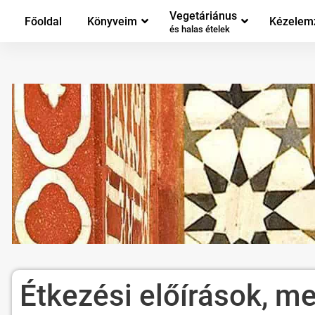
Vegetáriánus
Főoldal
Könyveim
Kézelem
és halas ételek
Étkezési előírások, m