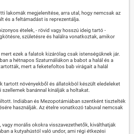
lotti lakomák megjelenítése, arra utal, hogy nemcsak az
t és a feltámadást is reprezentálja.
onyos ételek, - rövid vagy hosszú ideig tartó -
gkötésre, születésre és halálra vonatkoztak, amikor
 mert ezek a falatok kizárólag csak istenségüknek jár.
ban a hétnapos Szaturnáliákon a babot a halál és a
ották, mert a feketefoltos bab virágait a halál
ak tartott növényekből és állatokból készült eledeleket
i szellemek banánnal kínálják a holtakat.
t tiltott. Indiában és Mezopotámiában szentként tisztelték
ítésére használják. Az ételre vonatkozó tabuval nemcsak
vagy morális okokra visszavezethetők, kiválthatják
ban a kutyahústól való undor, ami régi étkezési