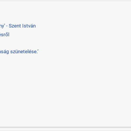
’ - Szent István
ésről
ság szünetelése.’