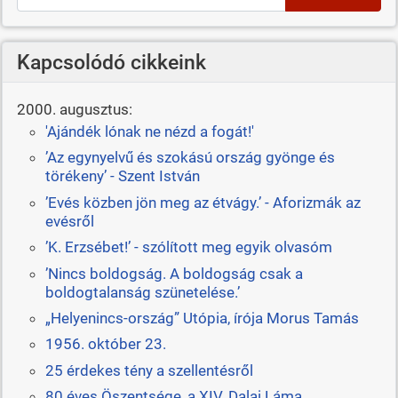
Kapcsolódó cikkeink
2000. augusztus:
'Ajándék lónak ne nézd a fogát!'
’Az egynyelvű és szokású ország gyönge és
törékeny’ - Szent István
’Evés közben jön meg az étvágy.’ - Aforizmák az
evésről
’K. Erzsébet!’ - szólított meg egyik olvasóm
’Nincs boldogság. A boldogság csak a
boldogtalanság szünetelése.’
„Helyenincs-ország” Utópia, írója Morus Tamás
1956. október 23.
25 érdekes tény a szellentésről
80 éves Öszentsége, a XIV. Dalai Láma