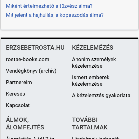
Miként értelmezhető a tűzvész álma?
Mit jelent a hajhullás, a kopaszodás álma?
ERZSEBETROSTA.HU
KÉZELEMÉZÉS
rostae-books.com
Anonim személyek
kézelemzése
Vendégkönyv (archiv)
Ismert emberek
Partnereim
kézelemzése
Keresés
A kézelemzés gyakorlata
Kapcsolat
ÁLMOK,
TOVÁBBI
ÁLOMFEJTÉS
TARTALMAK