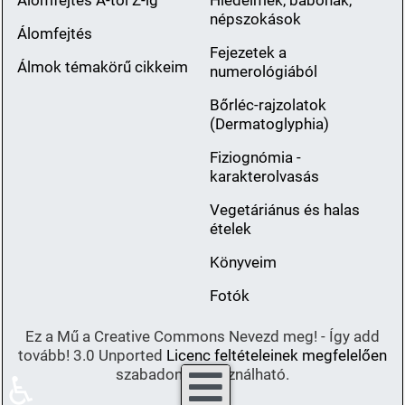
Álomfejtés A-tól Z-ig
Hiedelmek, babonák,
népszokások
Álomfejtés
Fejezetek a
Álmok témakörű cikkeim
numerológiából
Bőrléc-rajzolatok
(Dermatoglyphia)
Fiziognómia -
karakterolvasás
Vegetáriánus és halas
ételek
Könyveim
Fotók
Ez a Mű a Creative Commons Nevezd meg! - Így add
tovább! 3.0 Unported
Licenc feltételeinek megfelelően
szabadon felhasználható.
♿