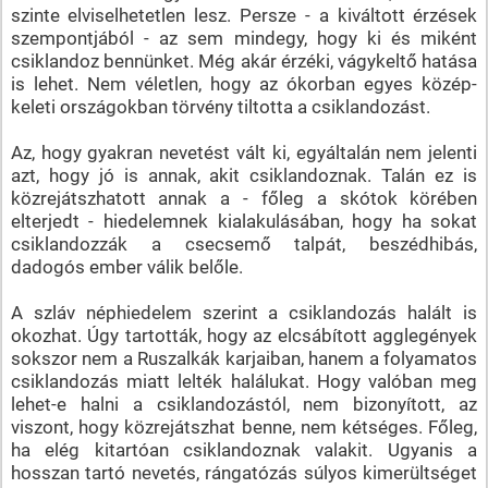
szinte elviselhetetlen lesz. Persze - a kiváltott érzések
szempontjából - az sem mindegy, hogy ki és miként
csiklandoz bennünket. Még akár érzéki, vágykeltő hatása
is lehet. Nem véletlen, hogy az ókorban egyes közép-
keleti országokban törvény tiltotta a csiklandozást.
Az, hogy gyakran nevetést vált ki, egyáltalán nem jelenti
azt, hogy jó is annak, akit csiklandoznak. Talán ez is
közrejátszhatott annak a - főleg a skótok körében
elterjedt - hiedelemnek kialakulásában, hogy ha sokat
csiklandozzák a csecsemő talpát, beszédhibás,
dadogós ember válik belőle.
A szláv néphiedelem szerint a csiklandozás halált is
okozhat. Úgy tartották, hogy az elcsábított agglegények
sokszor nem a Ruszalkák karjaiban, hanem a folyamatos
csiklandozás miatt lelték halálukat. Hogy valóban meg
lehet-e halni a csiklandozástól, nem bizonyított, az
viszont, hogy közrejátszhat benne, nem kétséges. Főleg,
ha elég kitartóan csiklandoznak valakit. Ugyanis a
hosszan tartó nevetés, rángatózás súlyos kimerültséget