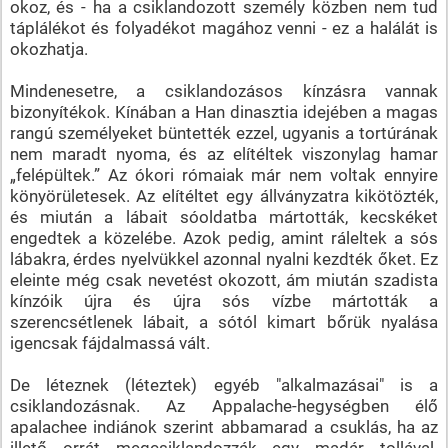
okoz, és - ha a csiklandozott személy közben nem tud
táplálékot és folyadékot magához venni - ez a halálát is
okozhatja.
Mindenesetre, a csiklandozásos kínzásra vannak
bizonyítékok. Kínában a Han dinasztia idejében a magas
rangú személyeket büntették ezzel, ugyanis a tortúrának
nem maradt nyoma, és az elítéltek viszonylag hamar
„felépültek.” Az ókori rómaiak már nem voltak ennyire
könyörületesek. Az elítéltet egy állványzatra kikötözték,
és miután a lábait sóoldatba mártották, kecskéket
engedtek a közelébe. Azok pedig, amint ráleltek a sós
lábakra, érdes nyelvükkel azonnal nyalni kezdték őket. Ez
eleinte még csak nevetést okozott, ám miután szadista
kínzóik újra és újra sós vízbe mártották a
szerencsétlenek lábait, a sótól kimart bőrük nyalása
igencsak fájdalmassá vált.
De léteznek (léteztek) egyéb "alkalmazásai" is a
csiklandozásnak. Az Appalache-hegységben élő
apalachee indiánok szerint abbamarad a csuklás, ha az
illető orrát megcsiklandozzák egy madár tollával.