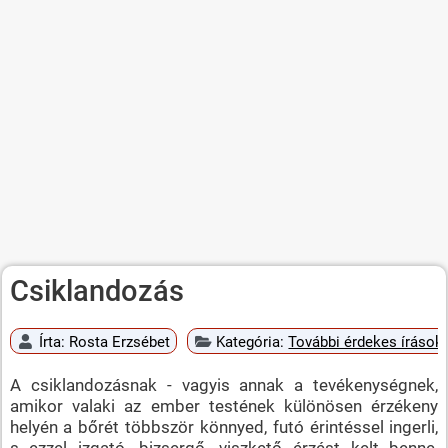
Csiklandozás
Írta:
Rosta Erzsébet
Kategória:
További érdekes írások
A csiklandozásnak - vagyis annak a tevékenységnek,
amikor valaki az ember testének különösen érzékeny
helyén a bőrét többször könnyed, futó érintéssel ingerli,
s ezzel izgató, bizsergő, viszkető érzést kelt benne,