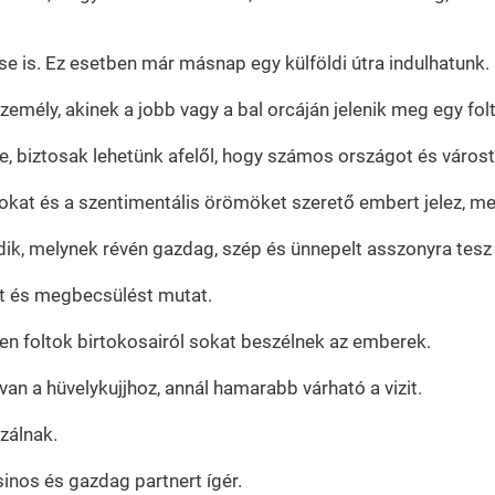
 is. Ez esetben már másnap egy külföldi útra indulhatunk.
mély, akinek a jobb vagy a bal orcáján jelenik meg egy folt
be, biztosak lehetünk afelől, hogy számos országot és város
lgokat és a szentimentális örömöket szerető embert jelez, me
odik, melynek révén gazdag, szép és ünnepelt asszonyra tesz 
tet és megbecsülést mutat.
 ilyen foltok birtokosairól sokat beszélnek az emberek.
 van a hüvelykujjhoz, annál hamarabb várható a vizit.
zálnak.
sinos és gazdag partnert ígér.