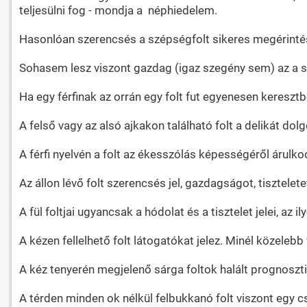
teljesülni fog - mondja a néphiedelem.
Hasonlóan szerencsés a szépségfolt sikeres megérintése
Sohasem lesz viszont gazdag (igaz szegény sem) az a sze
Ha egy férfinak az orrán egy folt fut egyenesen kereszt
A felső vagy az alsó ajkakon található folt a delikát do
A férfi nyelvén a folt az ékesszólás képességéről árulk
Az állon lévő folt szerencsés jel, gazdagságot, tisztele
A fül foltjai ugyancsak a hódolat és a tisztelet jelei, az
A kézen fellelhető folt látogatókat jelez. Minél közelebb
A kéz tenyerén megjelenő sárga foltok halált prognoszti
A térden minden ok nélkül felbukkanó folt viszont egy c