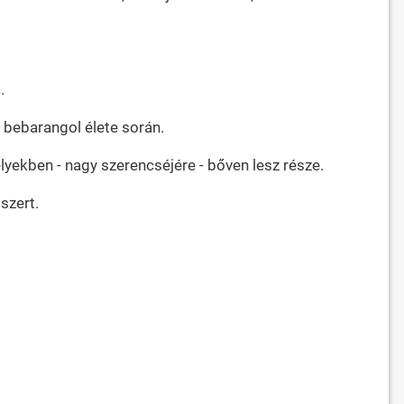
.
t bebarangol élete során.
lyekben - nagy szerencséjére - bőven lesz része.
szert.