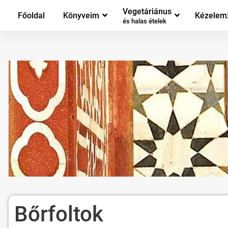
Vegetáriánus
Főoldal
Könyveim
Kézelem
és halas ételek
Bőrfoltok