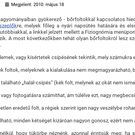
Megjelent: 2010. május 18
hagyományaiban gyökerező - bőrfoltokkal kapcsolatos hied
szeplők
re, melyek főleg a nyári napsütés hatására és els
tóbbiakkal, a linkkel jelzett mellett a Fiziognómia menüpont
zik. A most következőkben tehát olyan bőrfoltokról lesz 
.
lemek, vagy kísértetek csípésének tekintik, mely számukra eg
 kék foltok, melyeknek a kialakulása nem megmagyarázható, 
található „halál-csípés” (kék folt, melynek az okát nem isme
a vagy fojtogatásra számíthat, ám túlélve ezt, nagy megbecs
tlen eredetű folt, a régiek szerint igen nagy veszélybe rohant
található, minden kétséget kizáróan nagyon gonosz, ezért nem 
lkül, hogy tükörbe néznénk, azonnal érintsük meg; ha sik