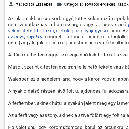
Írta:
Rosta Erzsébet
Kategória:
További érdekes írások
Az alábbiakban csokorba gyűjtött - különböző népek 
nem vonatkoznak a barnássárga vagy vöröses színű
veleszületett foltokra, illetőleg az anyajegyekre
sem. Az u
az anyajegyekről
címmel - két másik írásom is foglalko
nem (vagy legalább is a régi időkben nem volt) található
A dánok a testen reggelre megjelenő kék foltokat a szel
Mások szerint a testen gyakran fellelhető fekete vagy
Walesben az a hiedelem járja, hogy a karon vagy a lábon 
A nyak oldalsó részén lévő folt tulajdonosa fulladozásr
A férfiember, akinek hátul a nyakán jelent meg egy ismere
Az a férfi vagy asszony, akinek a szíve fölött egy folt 
Ha véletlenül egy koromszemcse kerül az arcunkra, ané