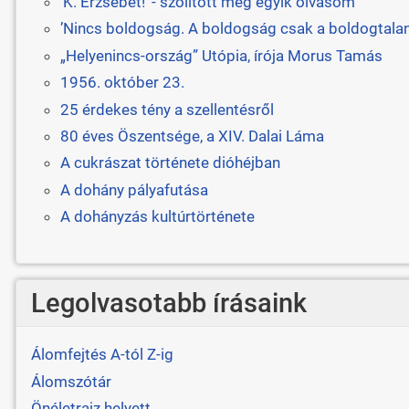
’K. Erzsébet!’ - szólított meg egyik olvasóm
’Nincs boldogság. A boldogság csak a boldogtalan
„Helyenincs-ország” Utópia, írója Morus Tamás
1956. október 23.
25 érdekes tény a szellentésről
80 éves Öszentsége, a XIV. Dalai Láma
A cukrászat története dióhéjban
A dohány pályafutása
A dohányzás kultúrtörténete
Legolvasotabb írásaink
Álomfejtés A-tól Z-ig
Álomszótár
Önéletrajz helyett