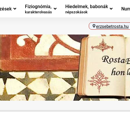
Fiziognómia,
Hiedelmek, babonák
zések
Num
karakterolvasás
népszokások
erzsebetrosta.hu