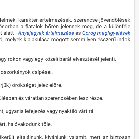
elmek, karakter-értelmezések, szerencse-jövendölések
ősorban a fiatalok bőrén jelennek meg, de a különféle
 alatt -
Anyajegyek értelmezése
és
Görög megfigyelések
szó, melyek kialakulása mögött semmilyen ésszerű indok
y rokon vagy egy közeli barát elvesztését jelenti.
boszorkányok csípései.
rjük) örökséget jelez előre.
ülésben és váratlan szerencsében lesz része.
, ugyanis lefejezés vagy nyaktiló várt rá.
árt, ha óvakodunk tőle.
erült eltalálnunk, kívánjunk valamit, mert az biztosan