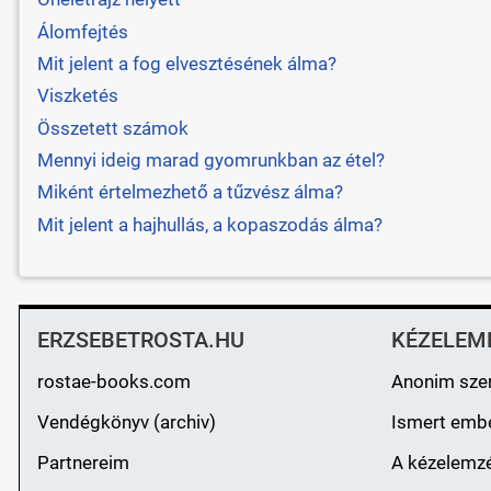
Álomfejtés
Mit jelent a fog elvesztésének álma?
Viszketés
Összetett számok
Mennyi ideig marad gyomrunkban az étel?
Miként értelmezhető a tűzvész álma?
Mit jelent a hajhullás, a kopaszodás álma?
ERZSEBETROSTA.HU
KÉZELEM
rostae-books.com
Anonim sze
Vendégkönyv (archiv)
Ismert emb
Partnereim
A kézelemzé