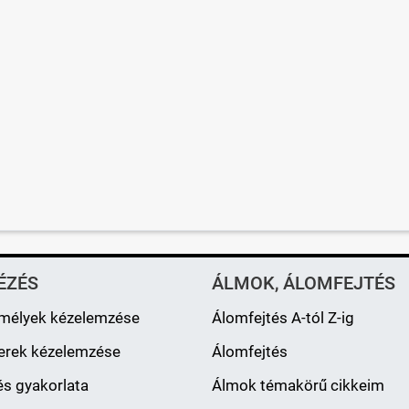
ÉZÉS
ÁLMOK, ÁLOMFEJTÉS
mélyek kézelemzése
Álomfejtés A-tól Z-ig
erek kézelemzése
Álomfejtés
s gyakorlata
Álmok témakörű cikkeim