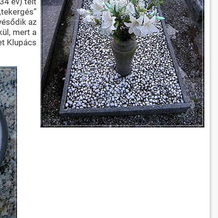
34 év) telt
„tekergés”
vésődik az
ül, mert a
et Klupács