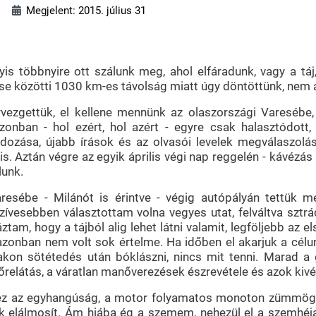
Megjelent: 2015. július 31
is többnyire ott szálunk meg, ahol elfáradunk, vagy a táj, 
ese közötti 1030 km-es távolság miatt úgy döntöttünk, nem á
rvezgettük, el kellene mennünk az olaszországi Varesébe,
zonban - hol ezért, hol azért - egyre csak halasztódott,
dozása, újabb írások és az olvasói levelek megválaszolás
s. Aztán végre az egyik április végi nap reggelén - kávézá
lunk.
resébe - Milánót is érintve - végig autópályán tettük m
zívesebben választottam volna vegyes utat, felváltva sztrá
tam, hogy a tájból alig lehet látni valamit, legföljebb az e
nban nem volt sok értelme. Ha időben el akarjuk a célun
kon sötétedés után bóklászni, nincs mit tenni. Marad a g
lőrelátás, a váratlan manőverezések észrevétele és azok kiv
z az egyhangúság, a motor folyamatos monoton zümmögése
 elálmosít. Ám hiába ég a szemem, nehezül el a szemhéjam,