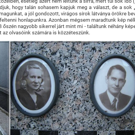
elben, esetleg azért nem leltünk a sírra, mert túl sok idő (
 Tudjuk, hogy talán sohasem kapjuk meg a választ, de a sok 
 magunkat, a jól gondozott, virágos sírok látványa örökre be
feltenni honlapunkra. Azonban mégsem maradtunk kép nélk
 őszén nagyobb sikerrel járt mint mi - találtunk néhány kép
t az olvasóink számára is közzéteszünk.