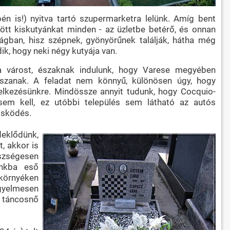
n is!) nyitva tartó szupermarketra lelünk. Amíg bent
tött kiskutyánkat minden - az üzletbe betérő, és onnan
ágban, hisz szépnek, gyönyörűnek találják, hátha még
ik, hogy neki négy kutyája van.
 várost, északnak indulunk, hogy Varese megyében
szanak. A feladat nem könnyű, különösen úgy, hogy
elkezésünkre. Mindössze annyit tudunk, hogy Cocquio-
em kell, ez utóbbi település sem látható az autós
ősködés.
deklődünk,
, akkor is
észségesen
unkba eső
 környéken
igyelmesen
, táncosnő