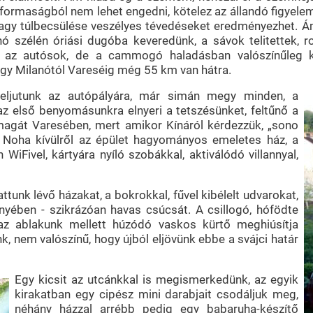
maságból nem lehet engedni, kötelez az állandó figyelem: e
vagy túlbecsülése veszélyes tévedéseket eredményezhet. Á
ánó szélén óriási dugóba keveredünk, a sávok telitettek, 
 az autósok, de a cammogó haladásban valószínűleg k
hogy Milanótól Vareséig még 55 km van hátra.
eljutunk az autópályára, már simán megy minden, a
 az első benyomásunkra elnyeri a tetszésünket, feltűnő a
 magát Varesében, mert amikor Kínáról kérdezzük, „sono
zt. Noha kívülről az épület hagyományos emeletes ház, a
WiFivel, kártyára nyíló szobákkal, aktiválódó villannyal,
unk lévő házakat, a bokrokkal, fűvel kibélelt udvarokat,
nyében - szikrázóan havas csúcsát. A csillogó, hófödte
 az ablakunk mellett húzódó vaskos kürtő meghiúsítja
nk, nem valószínű, hogy újból eljövünk ebbe a svájci határ
Egy kicsit az utcánkkal is megismerkedünk, az egyik
kirakatban egy cipész mini darabjait csodáljuk meg,
néhány házzal arrébb pedig egy babaruha-készítő