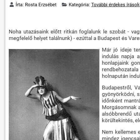
Írta:
Rosta Erzsébet
Kategória:
További érdekes írások
Noha utazásaink előtt ritkán foglalunk le szobát - vagy
megfelelő helyet találnunk) - ezúttal a Budapest és Var
Már jó ideje te
indulás napja a
honlapjaink gon
rendbehozatala i
holnapután indu
Budapestről, Va
gyönyörködni, s
időnként mantráz
Morgásomnak azo
alsóbbrendű uta
körültekintés, e
Nem kellemes e
mindez igencsak