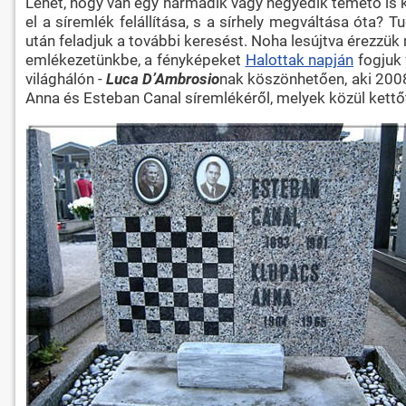
Lehet, hogy van egy harmadik vagy negyedik temető is köz
el a síremlék felállítása, s a sírhely megváltása óta?
után feladjuk a további keresést. Noha lesújtva érezzük
emlékezetünkbe, a fényképeket
Halottak napján
fogjuk 
világhálón -
Luca D’Ambrosio
nak köszönhetően, aki 2008
Anna és Esteban Canal síremlékéről, melyek közül kettő