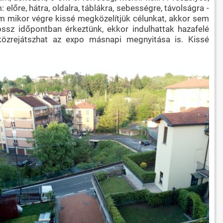
lőre, hátra, oldalra, táblákra, sebességre, távolságra -
m mikor végre kissé megközelítjük célunkat, akkor sem
rossz időpontban érkeztünk, ekkor indulhattak hazafelé
özrejátszhat az expo másnapi megnyitása is. Kissé