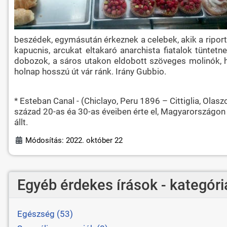
beszédek, egymásután érkeznek a celebek, akik a riporte
kapucnis, arcukat eltakaró anarchista fiatalok tüntetne
dobozok, a sáros utakon eldobott szöveges molinók, h
holnap hosszú út vár ránk. Irány Gubbio.
* Esteban Canal - (Chiclayo, Peru 1896 – Cittiglia, Ola
század 20-as éa 30-as éveiben érte el, Magyarországon 
állt.
Módosítás: 2022. október 22
Egyéb érdekes írások - kategóri
Egészség (53)