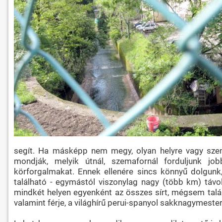
segít. Ha másképp nem megy, olyan helyre vagy személ
mondják, melyik útnál, szemafornál forduljunk jo
körforgalmakat. Ennek ellenére sincs könnyű dolgunk
található - egymástól viszonylag nagy (több km) távo
mindkét helyen egyenként az összes sírt, mégsem talál
valamint férje, a világhírű perui-spanyol sakknagymeste