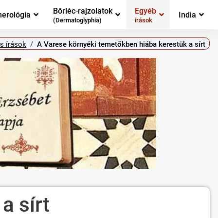
Bőrléc-rajzolatok
Egyéb
erológia
India
(Dermatoglyphia)
írások
s írások
A Varese környéki temetőkben hiába kerestük a sírt
a sírt