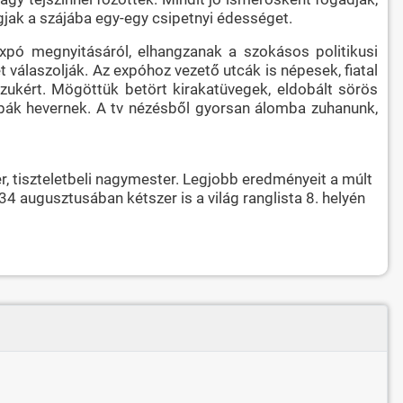
ugjak a szájába egy-egy csipetnyi édességet.
expó megnyitásáról, elhangzanak a szokásos politikusi
 válaszolják. Az expóhoz vezető utcák is népesek, fiatal
igazukért. Mögöttük betört kirakatüvegek, eldobált sörös
abák hevernek. A tv nézésből gyorsan álomba zuhanunk,
r, tiszteletbeli nagymester. Legjobb eredményeit a múlt
 augusztusában kétszer is a világ ranglista 8. helyén