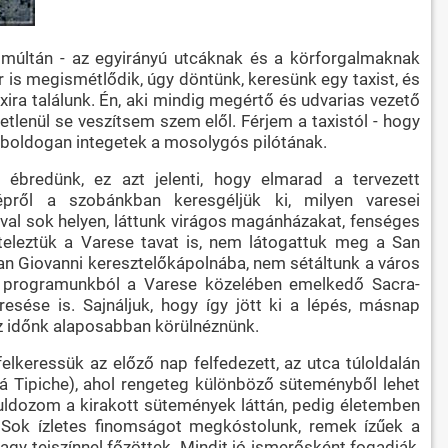
ő múltán - az egyirányú utcáknak és a körforgalmaknak
r is megismétlődik, úgy döntünk, keresünk egy taxist, és
ira találunk. Én, aki mindig megértő és udvarias vezető
tlenül se veszítsem szem elől. Férjem a taxistól - hogy
a boldogan integetek a mosolygós pilótának.
 ébredünk, ez azt jelenti, hogy elmarad a tervezett
épről a szobánkban keresgéljük ki, milyen varesei
val sok helyen, láttunk virágos magánházakat, fenséges
teleztük a Varese tavat is, nem látogattuk meg a San
 San Giovanni keresztelőkápolnába, nem sétáltunk a város
 a programunkból a Varese közelében emelkedő Sacra-
esése is. Sajnáljuk, hogy így jött ki a lépés, másnap
sz időnk alaposabban körülnéznünk.
elkeressük az előző nap felfedezett, az utca túloldalán
tá Tipiche), ahol rengeteg különböző süteményből lehet
Ámuldozom a kirakott sütemények láttán, pedig életemben
. Sok ízletes finomságot megkóstolunk, remek ízűek a
vagy tejszínnel főzöttek. Mindit jó ismerősként fogadják,