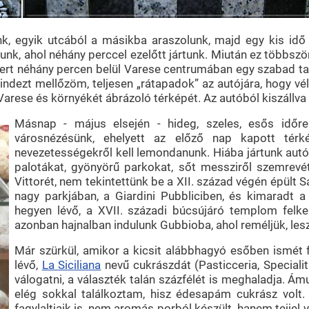
nk, egyik utcából a másikba araszolunk, majd egy kis id
nk, ahol néhány perccel ezelőtt jártunk. Miután ez többszö
mert néhány percen belül Varese centrumában egy szabad tax
ezt mellőzöm, teljesen „rátapadok” az autójára, hogy véle
 Varese és környékét ábrázoló térképét. Az autóból kiszállv
Másnap - május elsején - hideg, szeles, esős időre
városnézésünk, ehelyett az előző nap kapott térk
nevezetességekről kell lemondanunk. Hiába jártunk autó
palotákat, gyönyörű parkokat, sőt messziről szemrevé
Vittorét, nem tekintettünk be a XII. század végén épült
nagy parkjában, a Giardini Pubbliciben, és kimaradt
hegyen lévő, a XVII. századi búcsújáró templom felker
azonban hajnalban indulunk Gubbioba, ahol reméljük, le
Már szürkül, amikor a kicsit alábbhagyó esőben ismét f
lévő,
La Siciliana
nevű cukrászdát (Pasticceria, Speciali
válogatni, a választék talán százfélét is meghaladja. 
elég sokkal találkoztam, hisz édesapám cukrász volt
fagylaltjaik is, nem aromás porból készült, hanem tejjel 