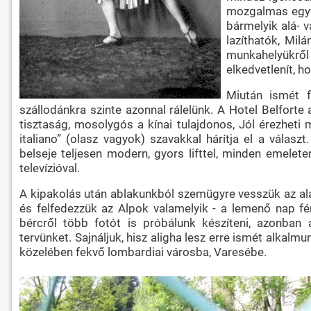
mozgalmas egyfor
bármelyik alá- 
lazíthatók, Mil
munkahelyükről
elkedvetlenít, 
Miután ismét f
szállodánkra szinte azonnal rálelünk. A Hotel Belforte
tisztaság, mosolygós a kínai tulajdonos, Jól érezheti
italiano” (olasz vagyok) szavakkal hárítja el a válas
belseje teljesen modern, gyors lifttel, minden emeleten 
televízióval.
A kipakolás után ablakunkból szemügyre vesszük az alatt
és felfedezzük az Alpok valamelyik - a lemenő nap fé
bércről több fotót is próbálunk készíteni, azonban
tervünket. Sajnáljuk, hisz aligha lesz erre ismét alkalmu
közelében fekvő lombardiai városba, Varesébe.