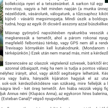
kollekciója nyeri el a tetszésünket. A sarkon túl egy
non-stop, vagyis a hét minden napján (a munka ünnepé
nézelődünk, vásárolunk, válogatunk, a tűzcsaphoz kikö
kijövő - vásárló megsimogatja. Mindi úszik a boldogs
tudná, hogy az egyik őt dicsérő asszony azzal büszkélked
Másnap gyönyörű napsütésben nyakunkba vesszük a
megkeressük a temetőt, ahol a párom rokonai nyug
megfelelő felbontású térkép, vagy GPS nem áll a rend
Trevisago környékén kell kutakodnunk. (Mondanom s
térképünkön.) Ezek után nem marad más, mint a kérdez
Szerencsére az olaszok végtelenül szívesek, bárkitől ér
azonnal útbaigazít, még ha nem is tudja a pontos választ
yhez irányít, ahol, vagy akitől segítségre lelhetünk. K
bbra vagy balra, hányadik kijáraton hagyjuk el az ut
, sok-sok kérdezősködésre van szükség, mire felleljük a
lságra lévő - két öreg temetőt. Ám hiába nézzük végig f
juk Annus néni (Klupács Anna), az egykoron híres balerina
r (Esteban Canal)* végső nyugvóhelyét.