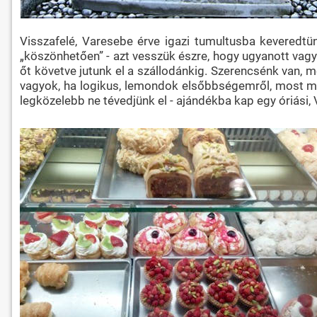
Visszafelé, Varesebe érve igazi tumultusba keveredtü
„köszönhetően” - azt vesszük észre, hogy ugyanott vagyu
őt követve jutunk el a szállodánkig. Szerencsénk van, 
vagyok, ha logikus, lemondok elsőbbségemről, most mind
legközelebb ne tévedjünk el - ajándékba kap egy óriási,