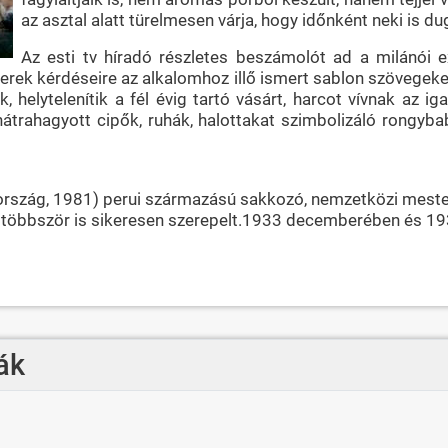
az asztal alatt türelmesen várja, hogy időnként neki is d
Az esti tv híradó részletes beszámolót ad a milánói 
rek kérdéseire az alkalomhoz illő ismert sablon szövegeket
k, helytelenítik a fél évig tartó vásárt, harcot vívnak az 
átrahagyott cipők, ruhák, halottakat szimbolizáló rongyb
szország, 1981) perui származású sakkozó, nemzetközi meste
többször is sikeresen szerepelt.1933 decemberében és 1934
ák