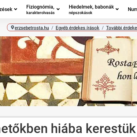
Fiziognómia,
Hiedelmek, babonák
zések
Num
karakterolvasás
népszokások
erzsebetrosta.hu
Egyéb érdekes írások
További érdeke
etőkben hiába kerestük 