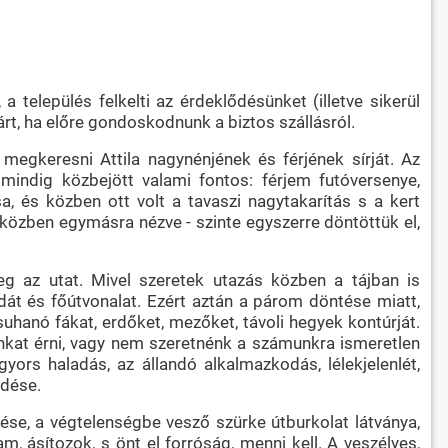
a település felkelti az érdeklődésünket (illetve sikerül
rt, ha előre gondoskodnunk a biztos szállásról.
 megkeresni Attila nagynénjének és férjének sírját. Az
 mindig közbejött valami fontos: férjem futóversenye,
a, és közben ott volt a tavaszi nagytakarítás s a kert
s közben egymásra nézve - szinte egyszerre döntöttük el,
eg az utat. Mivel szeretek utazás közben a tájban is
dát és főútvonalat. Ezért aztán a párom döntése miatt,
lsuhanó fákat, erdőket, mezőket, távoli hegyek kontúrját.
kat érni, vagy nem szeretnénk a számunkra ismeretlen
yors haladás, az állandó alkalmazkodás, lélekjelenlét,
édése.
, a végtelenségbe vesző szürke útburkolat látványa,
 ásítozok, s önt el forróság, menni kell. A veszélyes,