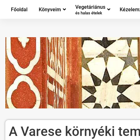
Vegetáriánus
Főoldal
Könyveim
Kézelem
és halas ételek
A Varese környéki tem