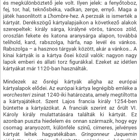
és megkülönböztető jele volt. Ilyen jelek: a fenyőtoboz,
fej, tor, hal, teknősbéka, vadkan, zerge, ernyő. Maga a
játék hasonlított a
L’hombre
-hez. A perzsák is ismerték a
kártyát. Derékszögű kártyalapjaikon a következő alakok
szerepeltek: király sárga, királyné vörös, táncos zöld,
oroszlán fekete és katona aranysárga alapon, továbbá
telihold, kard, rabszolga, hárfa, nap levél és vánkos.
Rabszolga – a hasznos tárgyak között, akár a vánkos… A
kínai kártyák is a kártya ősei közül valók: nagyon nagy
lapok emberi és állati torz figurákkal. Ezeket az idétlen
kártyákat már 1120-ban használták.
Mindezek az ősrégi kártyák aligha az európai
kártyalapok elődei. Az európai kártya legrégibb emléke a
worchesteri
zsinat 1240-iki határozata, amely megtiltotta
a kártyajátékot. Szent Lajos francia király 1254-ben
büntette a kártyázókat. A franciák szerint az őrült VI.
Károly király mulattatására találták ki kártyát. Ez
azonban puszta hiedelem és onnan származik, hogy egy
csomag aranyozott, különféle színű, címeres, jelvényes
kártyát leltek hagyatékában.
Gringonneur Jaquemin