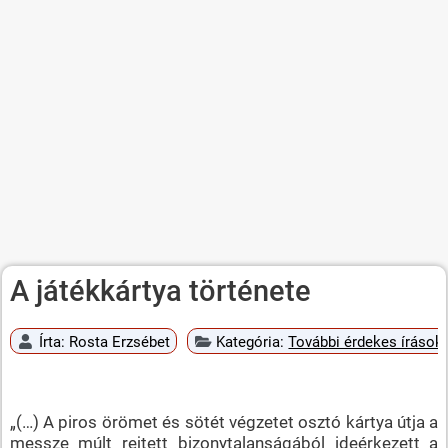
A játékkártya története
Írta:
Rosta Erzsébet
Kategória:
További érdekes írások
„(…) A piros örömet és sötét végzetet osztó kártya útja a
messze múlt rejtett bizonytalanságából ideérkezett a