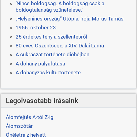
’Nincs boldogság. A boldogság csak a
boldogtalanság szünetelése.’
„Helyenincs-ország” Utópia, írója Morus Tamás
1956. október 23.
25 érdekes tény a szellentésről
80 éves Öszentsége, a XIV. Dalai Láma
A cukrászat története dióhéjban
A dohány pályafutása
A dohányzás kultúrtörténete
Legolvasotabb írásaink
Álomfejtés A-tól Z-ig
Álomszótár
Önéletrajz helyett