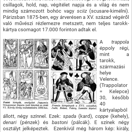
csillagok, hold, nap, végítélet napja és a világ és nem
mindig számozott bohóc vagy
sciiz
(scusare-kimélni).
Párizsban 1875-ben, egy árverésen a XV. század végéről
való művészi rézlemezre metszett, nem teljes tarokk-
kártya csomagot 17.000 forinton adtak el.
A
trappola
éppoly régi,
mint a
tarokk,
származási
helye
Velence.
(Trappolator
= Kelepce)
30, később
40
kártyalapból
állott, négy színnel. Ezek:
spada
(kard),
coppe
(kehely),
denari
(pénzek) és
bastoni
(pálcák). E színek négy
osztályt jelképeztek. Ezenkívül még három kép: király,