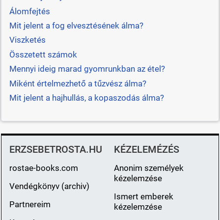
Álomfejtés
Mit jelent a fog elvesztésének álma?
Viszketés
Összetett számok
Mennyi ideig marad gyomrunkban az étel?
Miként értelmezhető a tűzvész álma?
Mit jelent a hajhullás, a kopaszodás álma?
ERZSEBETROSTA.HU
KÉZELEMÉZÉS
rostae-books.com
Anonim személyek
kézelemzése
Vendégkönyv (archiv)
Ismert emberek
Partnereim
kézelemzése