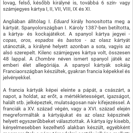
lovag, felső, később királyné is, továbbá 6 szín- vagy
számjegyes kártya I, II, VII, VIII, IX és XI.
Angliában állítólag I.
Eduard
király honosította meg a
kártyát. Spanyolországban I. Károly 1387-ben betiltotta,
a kártya- és kockajátékot. A spanyol kártya jegyei -
copas, oros, espados
és
bastos
- az olasz kártyát
utánozták, a királyné helyett azonban a s
ota
, vagyis az
alsó szerepelt. Kilenc számjegyes kártya volt, összesen
48 lappal. A
L’hombre
néven ismert spanyol játék az
emberi élet allegóriája. A spanyol kártyák sokáig
Franciaországban készültek, gyakran francia képekkel és
jelvényekkel.
A francia kártyák képei eleinte a pápát, a császárt, a
napot, a holdat, az erőt, a mértékletességet, igazságot,
halált stb. jelképeztek, mulatságosan naiv kifejezéssel. A
franciák a XV. század végén, vagy a XVI. század elején
megreformálták a kártyájukat és az olasz képszínek
helyett egyszerűbbeket választottak. A kártya így kisebb,
kényelmesebben kezelhető alakban készült, egyébként