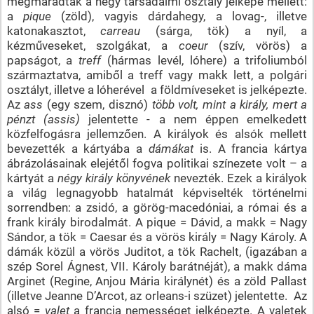
megmaradtak a négy társadalmi osztály jelképe mellett:
a
pique
(zöld), vagyis dárdahegy, a lovag-, illetve
katonakasztot,
carreau
(sárga, tök) a nyíl, a
kézműveseket, szolgákat, a
coeur
(szív, vörös) a
papságot, a
treff
(hármas levél, lóhere) a trifoliumból
származtatva, amiből a treff vagy makk lett, a polgári
osztályt, illetve a lóherével a földmíveseket is jelképezte.
Az
ass
(egy szem, disznó)
több volt, mint a király, mert a
pénzt (assis)
jelentette - a nem éppen emelkedett
közfelfogásra jellemzően. A királyok és alsók mellett
bevezették a kártyába a
dámákat
is. A francia kártya
ábrázolásainak elejétől fogva politikai színezete volt – a
kártyát a
négy király könyvének
nevezték. Ezek a királyok
a világ legnagyobb hatalmát képviselték történelmi
sorrendben: a zsidó, a görög-macedóniai, a római és a
frank király birodalmát. A pique = Dávid, a makk = Nagy
Sándor, a tök = Caesar és a vörös király = Nagy Károly. A
dámák közül a vörös Juditot, a tök Rachelt, (igazában a
szép Sorel Ágnest, VII. Károly barátnéját), a makk dáma
Arginet (Regine, Anjou Mária királynét) és a zöld Pallast
(illetve Jeanne D’Arcot, az orleans-i szüzet) jelentette. Az
alsó =
valet
a francia nemességet jelképezte. A valetek