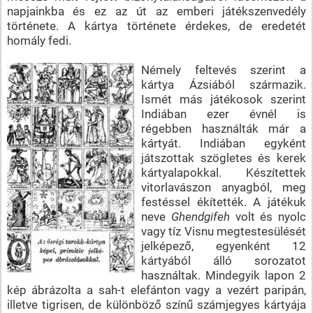
napjainkba és ez az út az emberi játékszenvedély
története. A kártya története érdekes, de eredetét
homály fedi.
Némely feltevés szerint a
kártya Ázsiából származik.
Ismét más játékosok szerint
Indiában ezer évnél is
régebben használták már a
kártyát. Indiában egyként
játszottak szögletes és kerek
kártyalapokkal. Készítettek
vitorlavászon anyagból, meg
festéssel ékítették. A játékuk
neve
Ghendgifeh
volt és nyolc
vagy tíz Visnu megtestesülését
jelképező, egyenként 12
kártyából álló sorozatot
használtak. Mindegyik lapon 2
kép ábrázolta a sah-t elefánton vagy a vezért paripán,
illetve tigrisen, de különböző színű számjegyes kártyája