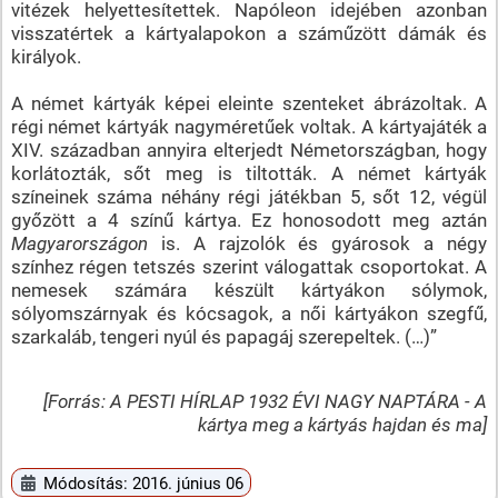
vitézek helyettesítettek. Napóleon idejében azonban
visszatértek a kártyalapokon a száműzött dámák és
királyok.
A német kártyák képei eleinte szenteket ábrázoltak. A
régi német kártyák nagyméretűek voltak. A kártyajáték a
XIV. században annyira elterjedt Németországban, hogy
korlátozták, sőt meg is tiltották. A német kártyák
színeinek száma néhány régi játékban 5, sőt 12, végül
győzött a 4 színű kártya. Ez honosodott meg aztán
Magyarországon
is. A rajzolók és gyárosok a négy
színhez régen tetszés szerint válogattak csoportokat. A
nemesek számára készült kártyákon sólymok,
sólyomszárnyak és kócsagok, a női kártyákon szegfű,
szarkaláb, tengeri nyúl és papagáj szerepeltek. (…)”
[Forrás: A PESTI HÍRLAP 1932 ÉVI NAGY NAPTÁRA - A
kártya meg a kártyás hajdan és ma]
Módosítás: 2016. június 06