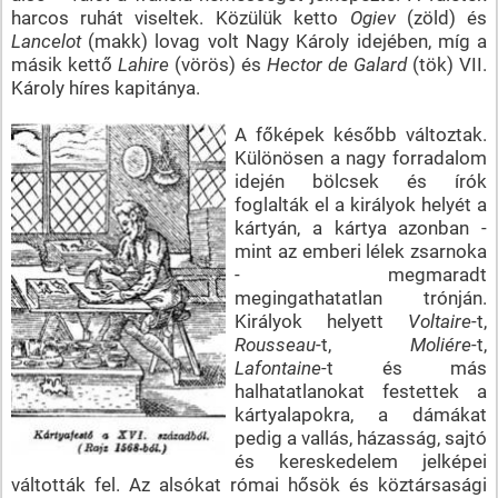
harcos ruhát viseltek. Közülük ketto
Ogiev
(zöld) és
Lancelot
(makk) lovag volt Nagy Károly idejében, míg a
másik kettő
Lahire
(vörös) és
Hector de Galard
(tök) VII.
Károly híres kapitánya.
A főképek később változtak.
Különösen a nagy forradalom
idején bölcsek és írók
foglalták el a királyok helyét a
kártyán, a kártya azonban -
mint az emberi lélek zsarnoka
- megmaradt
megingathatatlan trónján.
Királyok helyett
Voltaire
-t,
Rousseau
-t,
Moliére
-t,
Lafontaine
-t és más
halhatatlanokat festettek a
kártyalapokra, a dámákat
pedig a vallás, házasság, sajtó
és kereskedelem jelképei
váltották fel. Az alsókat római hősök és köztársasági