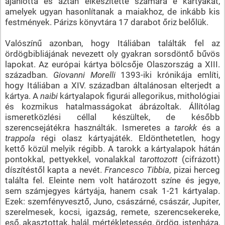
ajánlotta és aztán elkészítette számára e kártyákat,
amelyek ugyan hasonlítanak a maiakhoz, de inkább kis
festmények. Párizs könyvtára 17 darabot őriz belőlük.
Valószínű azonban, hogy Itáliában találták fel az
ördögbibliájának nevezett oly gyakran sorsdöntő bűvös
lapokat. Az európai kártya bölcsője Olaszország a XIII.
században.
Giovanni Morelli
1393-iki krónikája említi,
hogy Itáliában a XIV. században általánosan elterjedt a
kártya. A
naibi
kártyalapok figurái allegorikus, mithológiai
és kozmikus hatalmasságokat ábrázoltak. Állítólag
ismeretközlési céllal készültek, de később
szerencsejátékra használták. Ismeretes a
tarokk
és a
trappola
régi olasz kártyajáték. Eldönthetetlen, hogy
kettő közül melyik régibb. A tarokk a kártyalapok hátán
pontokkal, pettyekkel, vonalakkal
tarottozott
(cifrázott)
díszítéstől kapta a nevét.
Francesco Tibbia
, pizai herceg
találta fel. Eleinte nem volt határozott színe és jegye,
sem számjegyes kártyája, hanem csak 1-21 kártyalap.
Ezek: szemfényvesztő, Juno, császárné, császár, Jupiter,
szerelmesek, kocsi, igazság, remete, szerencsekereke,
eső, akasztottak, halál, mértékletesség, ördög, istenháza,