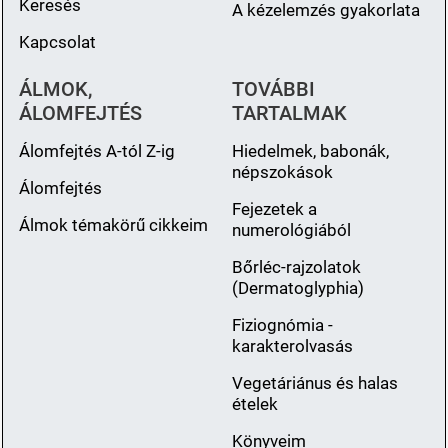
Keresés
A kézelemzés gyakorlata
Kapcsolat
ÁLMOK,
TOVÁBBI
ÁLOMFEJTÉS
TARTALMAK
Álomfejtés A-tól Z-ig
Hiedelmek, babonák,
népszokások
Álomfejtés
Fejezetek a
Álmok témakörű cikkeim
numerológiából
Bőrléc-rajzolatok
(Dermatoglyphia)
Fiziognómia -
karakterolvasás
Vegetáriánus és halas
ételek
Könyveim