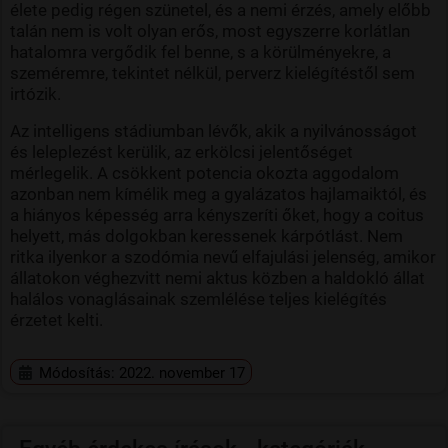
élete pedig régen szünetel, és a nemi érzés, amely előbb
talán nem is volt olyan erős, most egyszerre korlátlan
hatalomra vergődik fel benne, s a körülményekre, a
szeméremre, tekintet nélkül, perverz kielégítéstől sem
irtózik.
Az intelligens stádiumban lévők, akik a nyilvánosságot
és leleplezést kerülik, az erkölcsi jelentőséget
mérlegelik. A csökkent potencia okozta aggodalom
azonban nem kímélik meg a gyalázatos hajlamaiktól, és
a hiányos képesség arra kényszeríti őket, hogy a coitus
helyett, más dolgokban keressenek kárpótlást. Nem
ritka ilyenkor a szodómia nevű elfajulási jelenség, amikor
állatokon véghezvitt nemi aktus közben a haldokló állat
halálos vonaglásainak szemlélése teljes kielégítés
érzetet kelti.
Módosítás: 2022. november 17