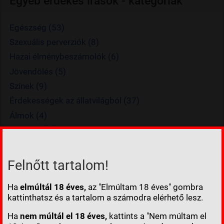
Egyéb érdekes írások - kategóriák
Egészség (53)
Szexuális perverziók (8)
Hazai élménybeszámolók (6)
Jövendölés (5)
Színek (9)
Érdekességek az állatvilágból (37)
Álmok (4)
Riportok (5)
Izometriás torna (13)
Időjárás (8)
Felnőtt tartalom!
Irány Dalmácia (6)
Ha
elmúltál 18 éves,
az "Elmúltam 18 éves" gombra
További érdekes írások (167)
kattinthatsz és a tartalom a számodra elérhető lesz.
Ha
nem múltál el 18 éves,
kattints a "Nem múltam el