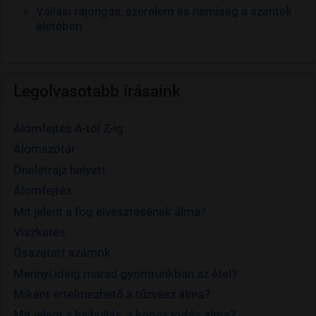
Vallási rajongás, szerelem és nemiség a szentek
életében
Legolvasotabb írásaink
Álomfejtés A-tól Z-ig
Álomszótár
Önéletrajz helyett
Álomfejtés
Mit jelent a fog elvesztésének álma?
Viszketés
Összetett számok
Mennyi ideig marad gyomrunkban az étel?
Miként értelmezhető a tűzvész álma?
Mit jelent a hajhullás, a kopaszodás álma?