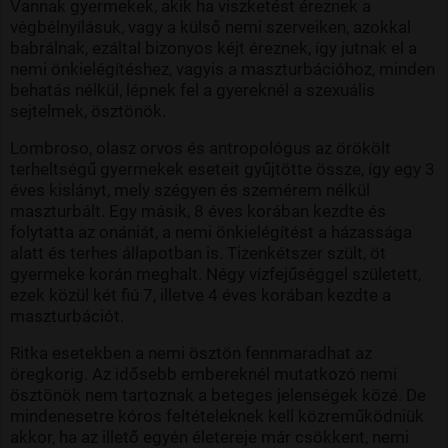
Vannak gyermekek, akik ha viszketést éreznek a
végbélnyílásuk, vagy a külső nemi szerveiken, azokkal
babrálnak, ezáltal bizonyos kéjt éreznek, így jutnak el a
nemi önkielégítéshez, vagyis a maszturbációhoz, minden
behatás nélkül, lépnek fel a gyereknél a szexuális
sejtelmek, ösztönök.
Lombroso, olasz orvos és antropológus az örökölt
terheltségű gyermekek eseteit gyűjtötte össze, így egy 3
éves kislányt, mely szégyen és szemérem nélkül
maszturbált. Egy másik, 8 éves korában kezdte és
folytatta az onániát, a nemi önkielégítést a házassága
alatt és terhes állapotban is. Tizenkétszer szült, öt
gyermeke korán meghalt. Négy vízfejűséggel született,
ezek közül két fiú 7, illetve 4 éves korában kezdte a
maszturbációt.
Ritka esetekben a nemi ösztön fennmaradhat az
öregkorig. Az idősebb embereknél mutatkozó nemi
ösztönök nem tartoznak a beteges jelenségek közé. De
mindenesetre kóros feltételeknek kell közreműködniük
akkor, ha az illető egyén életereje már csökkent, nemi