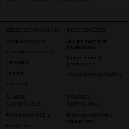
ERZSEBETROSTA.HU
KÉZELEMÉZÉS
rostae-books.com
Anonim személyek
kézelemzése
Vendégkönyv (archiv)
Ismert emberek
Partnereim
kézelemzése
Keresés
A kézelemzés gyakorlata
Kapcsolat
ÁLMOK,
TOVÁBBI
ÁLOMFEJTÉS
TARTALMAK
Álomfejtés A-tól Z-ig
Hiedelmek, babonák,
népszokások
Álomfejtés