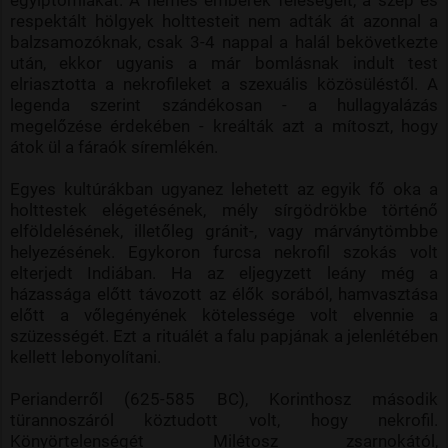
respektált hölgyek holttesteit nem adták át azonnal a
balzsamozóknak, csak 3-4 nappal a halál bekövetkezte
után, ekkor ugyanis a már bomlásnak indult test
elriasztotta a nekrofileket a szexuális közösüléstől. A
legenda szerint szándékosan - a hullagyalázás
megelőzése érdekében - kreálták azt a mítoszt, hogy
átok ül a fáraók síremlékén.
Egyes kultúrákban ugyanez lehetett az egyik fő oka a
holttestek elégetésének, mély sírgödrökbe történő
elföldelésének, illetőleg gránit-, vagy márványtömbbe
helyezésének. Egykoron furcsa nekrofil szokás volt
elterjedt Indiában. Ha az eljegyzett leány még a
házassága előtt távozott az élők sorából, hamvasztása
előtt a vőlegényének kötelessége volt elvennie a
szüzességét. Ezt a rituálét a falu papjának a jelenlétében
kellett lebonyolítani.
Perianderről (625-585 BC), Korinthosz második
türannoszáról köztudott volt, hogy nekrofil.
Könyörtelenségét Milétosz zsarnokától,