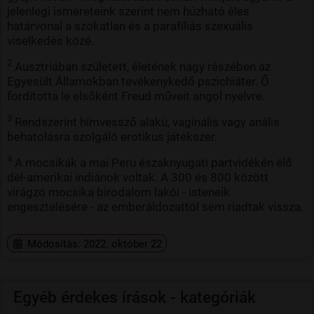
jelenlegi ismereteink szerint nem húzható éles
határvonal a szokatlan és a parafíliás szexuális
viselkedés közé.
2
Ausztriában született, életének nagy részében az
Egyesült Államokban tevékenykedő pszichiáter. Ő
fordította le elsőként Freud műveit angol nyelvre.
3
Rendszerint hímvessző alakú, vaginális vagy anális
behatolásra szolgáló erotikus játékszer.
4
A mocsikák a mai Peru északnyugati partvidékén élő
dél-amerikai indiánok voltak. A 300 és 800 között
virágzó mocsika birodalom lakói - isteneik
engesztelésére - az emberáldozattól sem riadtak vissza.
Módosítás: 2022. október 22
Egyéb érdekes írások - kategóriák