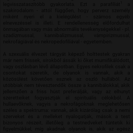
1
legvisszataszítóbb gyakorlata. Ezt a parafíliát
a
szakirodalom - attól függően, hogy perverz személy
miként nyeri el a kielégülést - számos egyéb
elnevezéssel is illeti. E rendellenesség előfordulhat
önmagában vagy más abnormális tevékenységekkel - pl.
szadizmussal, kannibalizmussal, vámpírizmussal,
nekrofágiával és nekropedofíliával - egyetemben.
A szexuális élvezet tárgyát képező holttestek gyakran
már nem frissek, sírokból ássák ki őket mumifikálódott,
vagy oszlásban lévő állapotban. Egyes nekrofilek csak a
csontokat szeretik, de olyanok is vannak, akik a
közösülést követően esznek az oszló hullából. Az
utóbbiak nem tévesztendők össze a kannibálokkal, akik
jellemzően a friss húst preferálják, vagy az elhunyt
szeretteiket fogyasztják el spirituális célokból. A
hullaevőknek, vagyis a nekrofágoknak meglehetősen
széles a spektruma: vannak, akik kizárólag csak a nemi
szerveket és a melleket nyalogatják, mások a test
bizonyos részeit, illetőleg a testnedveket tüntetik ki
figyelmükkel, míg akadnak olyanok is, akik az egész