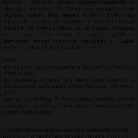
követve - számtalan módon megszentségtelenítik az
elhunytak holttesteit. Meditálás vagy jógagyakorlatok
végzése közben félig elégett hullákon ülnek, vagy
fekszenek, testüket az elégetett emberek hamvaival
dörzsölik be (némelyiküknek ez az összes ruházata),
emberi koponyákból isznak, koponyákba gyűjtik az
alamizsnát, emberi csontokat használnak a rituáléik
során, és olykor a holtak húsából is esznek.
[Forrás:
Brenda Love: The Encyclopedia of Unusual Sex Practices,
Abacus, 2002.
Anil Aggrawal: Forensic and Medico-legal Aspects of
Sexual Crimes and Unusual Sexual Practices, CRC Press,
2009.
Báró Dr. Krafft-Ebing R. Psychopathia Sexuális, különös
tekintettel a rendellenes nemi érzésre, Budapest, 1908.,
Kostyál Jenő kiadása]
1
A parafília a rendellenes szexuális viselkedési formák
gyűjtőneve. A meghatározást sokan vitatják, ugyanis a