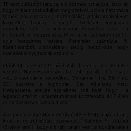
Thraszübulosztól tanulta, aki számos tanáccsal látta el,
hogy miként szabaduljon meg azoktól, akik a hatalmára
törnek. Ám nemcsak a (potenciális) vetélytársaival volt
kegyetlen, hanem feleségét, Melissát ugyancsak
megölette, sőt - a halála után közösülve vele - a
holttestét is meggyalázta. Mivel a fia, Lükophron rájött
apja borzalmas tettére, Periander száműzte őt
Korinthoszból, alattvalóinak pedig megtiltotta, hogy
menedéket nyújtsanak számára.
Időnként a szeretett nő halála hasonló cselekedetre
vezetett. Nagy Heródesnek (i.e. 74 - i.e. 4) 10 felesége
volt, ő azonban a másodikat, Mariamne-t (i.e. 54 – i.e.
29) szerette a legjobban. Bár hűtlenség miatt
kivégeztette, annyira szerelmes volt belé, hogy - a
legenda szerint - a testét mézben konzerválta, és 7 éven
át rendszeresen közösült vele.
A legenda szerint Nagy Károly (742 – 814), a híres frank
király is nekrofíliában „szenvedett.” Számos 9. századi
történet említi, hogy a király valamilyen „elmondhatatlan