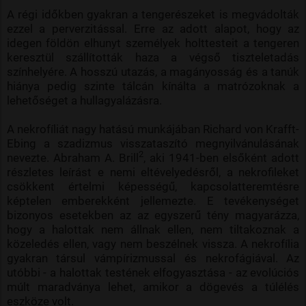
A régi időkben gyakran a tengerészeket is megvádolták
ezzel a perverzitással. Erre az adott alapot, hogy az
idegen földön elhunyt személyek holttesteit a tengeren
keresztül szállították haza a végső tiszteletadás
színhelyére. A hosszú utazás, a magányosság és a tanúk
hiánya pedig szinte tálcán kínálta a matrózoknak a
lehetőséget a hullagyalázásra.
A nekrofíliát nagy hatású munkájában Richard von Krafft-
Ebing a szadizmus visszataszító megnyilvánulásának
2
nevezte. Abraham A. Brill
, aki 1941-ben elsőként adott
részletes leírást e nemi eltévelyedésről, a nekrofileket
csökkent értelmi képességű, kapcsolatteremtésre
képtelen emberekként jellemezte. E tevékenységet
bizonyos esetekben az az egyszerű tény magyarázza,
hogy a halottak nem állnak ellen, nem tiltakoznak a
közeledés ellen, vagy nem beszélnek vissza. A nekrofília
gyakran társul vámpírizmussal és nekrofágiával. Az
utóbbi - a halottak testének elfogyasztása - az evolúciós
múlt maradványa lehet, amikor a dögevés a túlélés
eszköze volt.