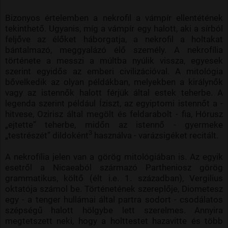
Bizonyos értelemben a nekrofil a vámpír ellentétének
tekinthető. Ugyanis, míg a vámpír egy halott, aki a sírból
feljőve az élőket háborgatja, a nekrofil a holtakat
bántalmazó, meggyalázó élő személy. A nekrofília
története a messzi a múltba nyúlik vissza, egyesek
szerint egyidős az emberi civilizációval. A mitológia
bővelkedik az olyan példákban, melyekben a királynők
vagy az istennők halott férjük által estek teherbe. A
legenda szerint például Íziszt, az egyiptomi istennőt a -
hitvese, Ozirisz által megölt és feldarabolt - fia, Hórusz
„ejtette” teherbe, midőn az istennő - gyermeke
3
„testrészét” dildoként
használva - varázsigéket recitált.
A nekrofília jelen van a görög mitológiában is. Az egyik
esetről a Nicaeaból származó Partheniosz görög
grammatikus, költő (élt i.e. 1. században), Vergilius
oktatója számol be. Történetének szereplője, Diometesz
egy - a tenger hullámai által partra sodort - csodálatos
szépségű halott hölgybe lett szerelmes. Annyira
megtetszett neki, hogy a holttestet hazavitte és több