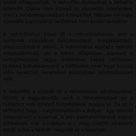
testet elfogyasztják. A nekrofilía elsősorban a férfiakra
jellemző. Olykor nem könnyű az elkövetők leleplezése,
mert a mindennapi életben a nekrofilek teljesen normális
szexuális kapcsolatot tarthatnak fenn embertársaikkal.
A nekrofíliához közel áll a nekroszadizmus, ami a
holtestek szándékos bántalmazását, meggyalázását,
megcsonkítását jelenti. A nekrománia egyfajta nekrofil
megszállottság, aki e kóros állapotban szenved, a
kielégíthetetlen vágya érdekében képes tartósítani
(például bebalzsamozni) a holttestet, csak hogy hosszú
időn keresztül, ismételten szexuálisan közösülhessen
vele.
A nekrofília a sírásók és a temetkezési alkalmazottak
között a leggyakoribb, amit a társtalanságuk és a
hullákhoz való könnyű hozzáférésük magyaráz. De az is
előfordul, hogy - megkönnyítendő a dolgát - egy nekrofil
választja ezt a szakmát. A leírt esettanulmányok szerint
többeknek már korábban is - még mielőtt sírásásra
adták volna a fejüket - megvolt ez a hajlamuk.