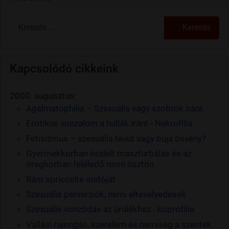
Keresés
Keresés
Kapcsolódó cikkeink
2000. augusztus:
Agalmatophilia – Szexuális vágy szobrok iránt
Erotikus vonzalom a hullák iránt - Nekrofília
Fetisizmus – szexuális tévút vagy buja ösvény?
Gyermekkorban észlelt maszturbálás és az
öregkorban feléledő nemi ösztön
Rám spriccelte ondóját
Szexuális perverziók, nemi eltévelyedések
Szexuális vonzódás az ürülékhez - koprofília
Vallási rajongás, szerelem és nemiség a szentek