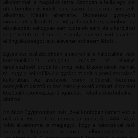
alkalommal is magáévá tette. Azonban a hulla egy idő
után bomlásnak indult, és a szexre többé már nem volt
alkalmas. Miután eltemette, Diometesz gyönyörű
síremléket állíttatott a hölgy tiszteletére, azonban az
elszakadást sehogyan sem tudta elviselni, és a kardjával
véget vetett az életének. Egy olyan személyért követett
el öngyilkosságot, akit elevenen sohasem látott…
Egyes ősi civilizációkban a nekrofília a halottakkal való
kommunikációt szolgálta, másutt az elhunyt
újraélesztését próbálták meg vele. Bizonyítékok vannak
4
rá, hogy a nekrofília élő gyakorlat volt a perui mocsika
kultúrában. Az ásatások során előkerült kerámia
edényeiket díszítő rajzok némelyike élő emberi lényekkel
közösülő csontvázszerű figurákat - feltehetően holtakat -
ábrázol.
Az ókori Egyiptomban már jóval korábban ismert volt a
nekrofília, Hérodotosz a görög történész (i.e. 484 - 425)
több alkalommal is megjegyzi, hogy a halottakkal való
szexuális kapcsolat mennyire elborzasztotta az
egyiptomiakat. A nemes emberek feleségeit, a szép és