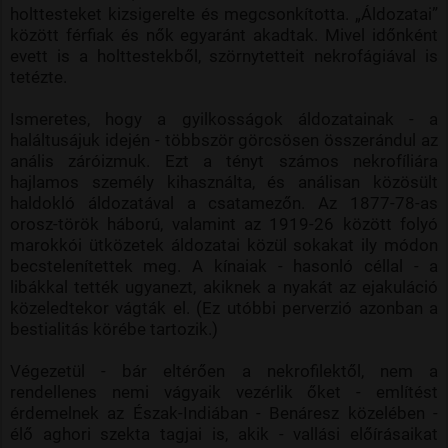
holttesteket kizsigerelte és megcsonkította. „Áldozatai”
között férfiak és nők egyaránt akadtak. Mivel időnként
evett is a holttestekből, szörnytetteit nekrofágiával is
tetézte.
Ismeretes, hogy a gyilkosságok áldozatainak - a
haláltusájuk idején - többször görcsösen összerándul az
anális záróizmuk. Ezt a tényt számos nekrofíliára
hajlamos személy kihasználta, és análisan közösült
haldokló áldozatával a csatamezőn. Az 1877-78-as
orosz-török háború, valamint az 1919-26 között folyó
marokkói ütközetek áldozatai közül sokakat ily módon
becstelenítettek meg. A kínaiak - hasonló céllal - a
libákkal tették ugyanezt, akiknek a nyakát az ejakuláció
közeledtekor vágták el. (Ez utóbbi perverzió azonban a
bestialitás körébe tartozik.)
Végezetül - bár eltérően a nekrofilektől, nem a
rendellenes nemi vágyaik vezérlik őket - említést
érdemelnek az Észak-Indiában - Benáresz közelében -
élő aghori szekta tagjai is, akik - vallási előírásaikat