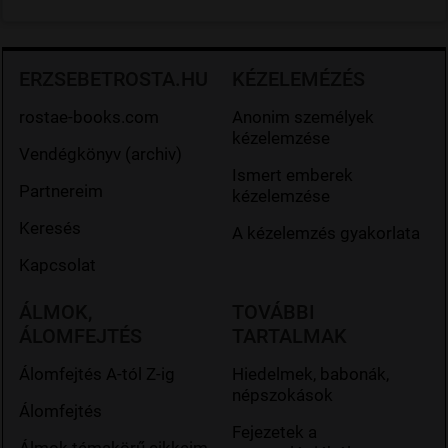
ERZSEBETROSTA.HU
KÉZELEMÉZÉS
rostae-books.com
Anonim személyek
kézelemzése
Vendégkönyv (archiv)
Ismert emberek
Partnereim
kézelemzése
Keresés
A kézelemzés gyakorlata
Kapcsolat
ÁLMOK,
TOVÁBBI
ÁLOMFEJTÉS
TARTALMAK
Álomfejtés A-tól Z-ig
Hiedelmek, babonák,
népszokások
Álomfejtés
Fejezetek a
Álmok témakörű cikkeim