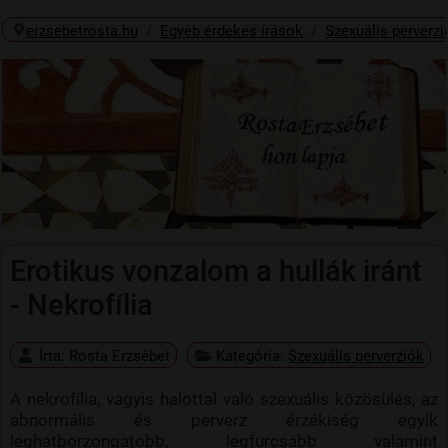
erzsebetrosta.hu
Egyéb érdekes írások
Szexuális perverzi
Erotikus vonzalom a hullák iránt
- Nekrofília
Írta:
Rosta Erzsébet
Kategória:
Szexuális perverziók
A nekrofília, vagyis halottal való szexuális közösülés, az
abnormális és perverz érzékiség egyik
leghátborzongatóbb, legfurcsább valamint