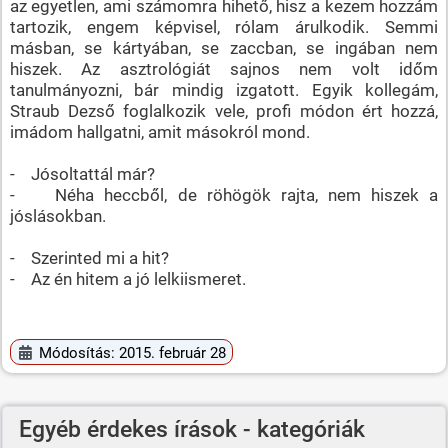
az egyetlen, ami számomra hihető, hisz a kezem hozzám
tartozik, engem képvisel, rólam árulkodik. Semmi
másban, se kártyában, se zaccban, se ingában nem
hiszek. Az asztrológiát sajnos nem volt időm
tanulmányozni, bár mindig izgatott. Egyik kollegám,
Straub Dezső foglalkozik vele, profi módon ért hozzá,
imádom hallgatni, amit másokról mond.
- Jósoltattál már?
- Néha heccből, de röhögök rajta, nem hiszek a
jóslásokban.
- Szerinted mi a hit?
- Az én hitem a jó lelkiismeret.
Módosítás: 2015. február 28
Egyéb érdekes írások - kategóriák