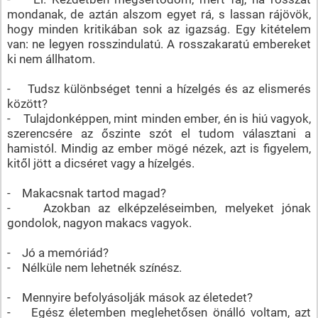
mondanak, de aztán alszom egyet rá, s lassan rájövök,
hogy minden kritikában sok az igazság. Egy kitételem
van: ne legyen rosszindulatú. A rosszakaratú embereket
ki nem állhatom.
- Tudsz különbséget tenni a hízelgés és az elismerés
között?
- Tulajdonképpen, mint minden ember, én is hiú vagyok,
szerencsére az őszinte szót el tudom választani a
hamistól. Mindig az ember mögé nézek, azt is figyelem,
kitől jött a dicséret vagy a hízelgés.
- Makacsnak tartod magad?
- Azokban az elképzeléseimben, melyeket jónak
gondolok, nagyon makacs vagyok.
- Jó a memóriád?
- Nélküle nem lehetnék színész.
- Mennyire befolyásolják mások az életedet?
- Egész életemben meglehetősen önálló voltam, azt