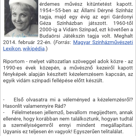
érdemes művész kitüntetést kapott.
1954–55-ben az Állami Déryné Színház
tagja, majd egy évig az egri Gárdonyi
Géza Színházban játszott. 1960-től
2000-ig a Vidám Színpad, ezt követően a
Budaörsi Játékszín tagja volt. Meghalt
2014. február 22-én. (
Forrás
:
Magyar Színházművészeti
Lexikon
,
wikipédia
.)
Riportom - melyet változatlan szöveggel adok közre - az
1990-es évek közepén, a művésznő kezeiről kapott
fényképek alapján készített kézelemzésem kapcsán, az
egyik vidám színpadi fellépése előtt készült.
- Első olvasatra mi a véleményed a kézelemzésről?
Hasonlít valamennyire Rád?
- Félelmetesen jellemző, bevallom megijedtem, annak
ellenére, hogy korábban nem találkoztunk, hogyan tudtál
a személyiségemről ennyi mindent megállapítani.
Ugyanis ez teljesen én vagyok! Egyszerűen telitalálat.