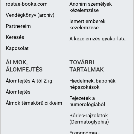
rostae-books.com
Anonim személyek
kézelemzése
Vendégkönyv (archiv)
Ismert emberek
Partnereim
kézelemzése
Keresés
A kézelemzés gyakorlata
Kapcsolat
ÁLMOK,
TOVÁBBI
ÁLOMFEJTÉS
TARTALMAK
Álomfejtés A-tól Z-ig
Hiedelmek, babonák,
népszokások
Álomfejtés
Fejezetek a
Álmok témakörű cikkeim
numerológiából
Bőrléc-rajzolatok
(Dermatoglyphia)
Fiziognómia -