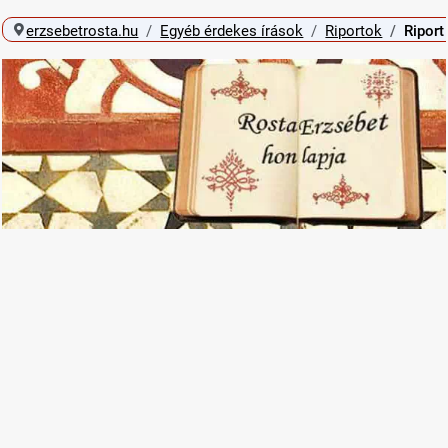
erzsebetrosta.hu
Egyéb érdekes írások
Riportok
Riport