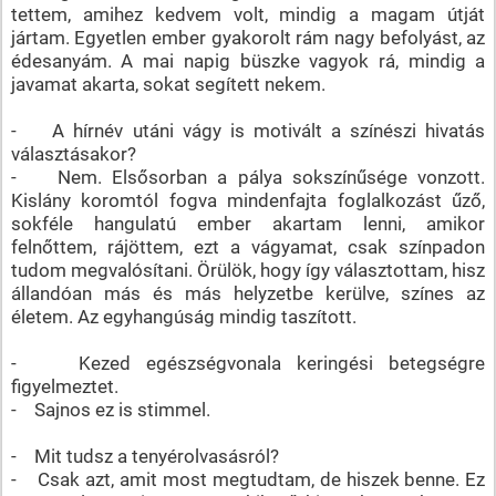
tettem, amihez kedvem volt, mindig a magam útját
jártam. Egyetlen ember gyakorolt rám nagy befolyást, az
édesanyám. A mai napig büszke vagyok rá, mindig a
javamat akarta, sokat segített nekem.
- A hírnév utáni vágy is motivált a színészi hivatás
választásakor?
- Nem. Elsősorban a pálya sokszínűsége vonzott.
Kislány koromtól fogva mindenfajta foglalkozást űző,
sokféle hangulatú ember akartam lenni, amikor
felnőttem, rájöttem, ezt a vágyamat, csak színpadon
tudom megvalósítani. Örülök, hogy így választottam, hisz
állandóan más és más helyzetbe kerülve, színes az
életem. Az egyhangúság mindig taszított.
- Kezed egészségvonala keringési betegségre
figyelmeztet.
- Sajnos ez is stimmel.
- Mit tudsz a tenyérolvasásról?
- Csak azt, amit most megtudtam, de hiszek benne. Ez