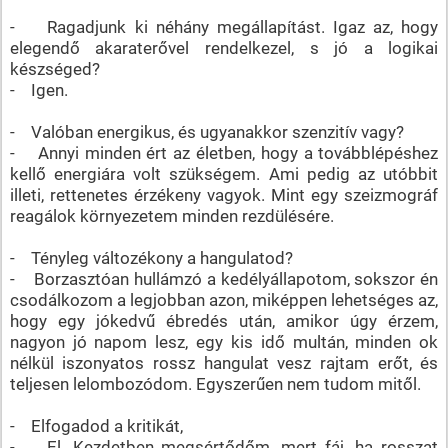
- Ragadjunk ki néhány megállapítást. Igaz az, hogy
elegendő akaraterővel rendelkezel, s jó a logikai
készséged?
- Igen.
- Valóban energikus, és ugyanakkor szenzitív vagy?
- Annyi minden ért az életben, hogy a továbblépéshez
kellő energiára volt szükségem. Ami pedig az utóbbit
illeti, rettenetes érzékeny vagyok. Mint egy szeizmográf
reagálok környezetem minden rezdülésére.
- Tényleg változékony a hangulatod?
- Borzasztóan hullámzó a kedélyállapotom, sokszor én
csodálkozom a legjobban azon, miképpen lehetséges az,
hogy egy jókedvű ébredés után, amikor úgy érzem,
nagyon jó napom lesz, egy kis idő multán, minden ok
nélkül iszonyatos rossz hangulat vesz rajtam erőt, és
teljesen lelombozódom. Egyszerűen nem tudom mitől.
- Elfogadod a kritikát,
- El. Kezdetben megsértődőm, mert fáj, ha rosszat