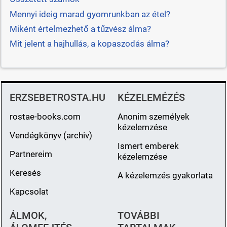
Mennyi ideig marad gyomrunkban az étel?
Miként értelmezhető a tűzvész álma?
Mit jelent a hajhullás, a kopaszodás álma?
ERZSEBETROSTA.HU
KÉZELEMÉZÉS
rostae-books.com
Anonim személyek
kézelemzése
Vendégkönyv (archiv)
Ismert emberek
Partnereim
kézelemzése
Keresés
A kézelemzés gyakorlata
Kapcsolat
ÁLMOK,
TOVÁBBI