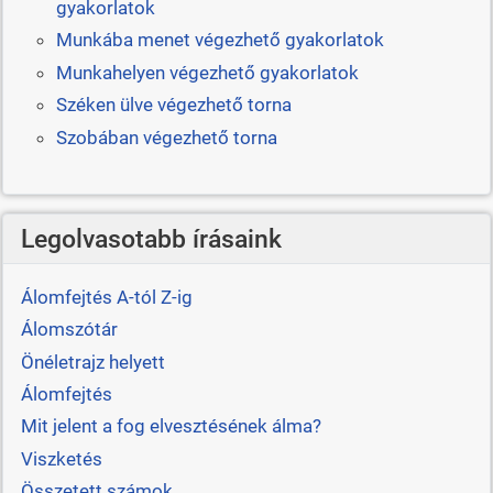
gyakorlatok
Munkába menet végezhető gyakorlatok
Munkahelyen végezhető gyakorlatok
Széken ülve végezhető torna
Szobában végezhető torna
Legolvasotabb írásaink
Álomfejtés A-tól Z-ig
Álomszótár
Önéletrajz helyett
Álomfejtés
Mit jelent a fog elvesztésének álma?
Viszketés
Összetett számok