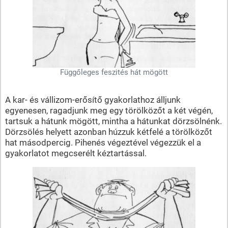
Függőleges feszités hát mögött
A kar- és vállizom-erősítő gyakorlathoz álljunk
egyenesen, ragadjunk meg egy törölközőt a két végén,
tartsuk a hátunk mögött, mintha a hátunkat dörzsölnénk.
Dörzsölés helyett azonban húzzuk kétfelé a törölközőt
hat másodpercig. Pihenés végeztével végezzük el a
gyakorlatot megcserélt kéztartással.