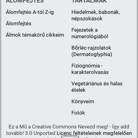
ÁLOMFEJTÉS
TARTALMAK
Álomfejtés A-tól Z-ig
Hiedelmek, babonák,
népszokások
Álomfejtés
Fejezetek a
Álmok témakörű cikkeim
numerológiából
Bőrléc-rajzolatok
(Dermatoglyphia)
Fiziognómia -
karakterolvasás
Vegetáriánus és halas
ételek
Könyveim
Fotók
Ez a Mű a Creative Commons Nevezd meg! - Így add
tovább! 3.0 Unported
Licenc feltételeinek megfelelően