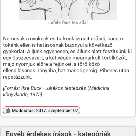
Lefelé feszítés állal
Nemcsak a nyakunk és tarkónk izmait erősíti, hanem
tokánk ellen is hatásosnak bizonyul a következő
gyakorlat. Álljunk egyenesen, és állunk alatt feszítsünk ki
egy összecsavart, a két végén megmarkolt törölközőt,
majd nyomjuk előre a fejünket, a törölköző
ellenállásának irányába, hat másodpercig. Pihenés után
repetázzunk.
[Forrás: Ilse Buck - Játékos testedzés (Medicina
könyvkiadó, 1975]
Módosítás: 2017. szeptember 07
Egyéb érdekes írások - kategóriák