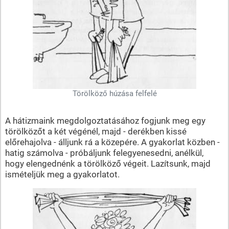
Törölköző húzása felfelé
A hátizmaink megdolgoztatásához fogjunk meg egy
törölközőt a két végénél, majd - derékben kissé
előrehajolva - álljunk rá a közepére. A gyakorlat közben -
hatig számolva - próbáljunk felegyenesedni, anélkül,
hogy elengednénk a törölköző végeit. Lazítsunk, majd
ismételjük meg a gyakorlatot.