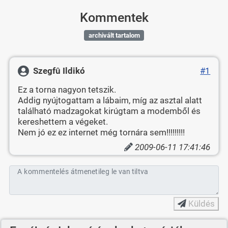
Kommentek
archivált tartalom
Szegfû Ildikó
#1
Ez a torna nagyon tetszik.
Addig nyújtogattam a lábaim, míg az asztal alatt
található madzagokat kirúgtam a modemből és
kereshettem a végeket.
Nem jó ez ez internet még tornára sem!!!!!!!!!
2009-06-11 17:41:46
A kommentelés átmenetileg le van tiltva
Küldés