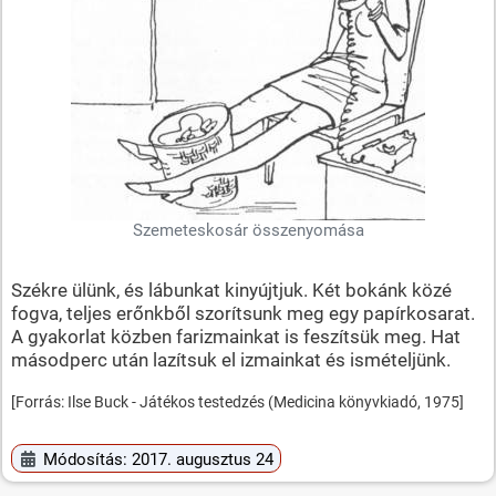
Szemeteskosár összenyomása
Székre ülünk, és lábunkat kinyújtjuk. Két bokánk közé
fogva, teljes erőnkből szorítsunk meg egy papírkosarat.
A gyakorlat közben farizmainkat is feszítsük meg. Hat
másodperc után lazítsuk el izmainkat és ismételjünk.
[Forrás: Ilse Buck - Játékos testedzés (Medicina könyvkiadó, 1975]
Módosítás: 2017. augusztus 24