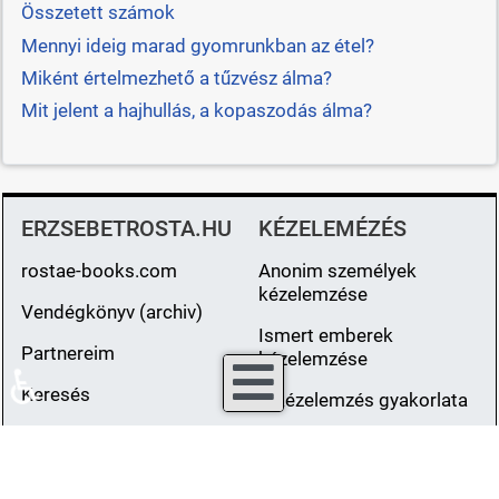
Összetett számok
Mennyi ideig marad gyomrunkban az étel?
Miként értelmezhető a tűzvész álma?
Mit jelent a hajhullás, a kopaszodás álma?
ERZSEBETROSTA.HU
KÉZELEMÉZÉS
rostae-books.com
Anonim személyek
kézelemzése
Vendégkönyv (archiv)
Ismert emberek
Partnereim
kézelemzése
♿
Keresés
A kézelemzés gyakorlata
Kapcsolat
ÁLMOK,
TOVÁBBI