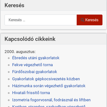
Keresés
Keresés
Keresés
Kapcsolódó cikkeink
2000. augusztus:
Ébredés utáni gyakorlatok
Fekve végezhető torna
Fürdőszobai gyakorlatok
Gyakorlatok gépkocsivezetés közben
Házimunka során végezhető gyakorlatok
Hivatali frissítő torna
Izometria fogorvosnál, fodrásznál és liftben
Kertben, strandon, szabadban végezhető