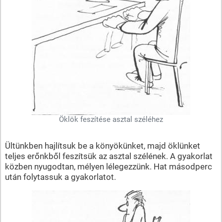
Öklök feszítése asztal széléhez
Ültünkben hajlítsuk be a könyökünket, majd öklünket
teljes erőnkből feszítsük az asztal szélének. A gyakorlat
közben nyugodtan, mélyen lélegezzünk. Hat másodperc
után folytassuk a gyakorlatot.