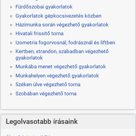
Fürdőszobai gyakorlatok
Gyakorlatok gépkocsivezetés közben
Házimunka során végezhető gyakorlatok
Hivatali frissítő torna
Izometria fogorvosnál, fodrásznál és liftben
Kertben, strandon, szabadban végezhető
gyakorlatok
Munkába menet végezhető gyakorlatok
Munkahelyen végezhető gyakorlatok
Széken ülve végezhető torna
Szobában végezhető torna
Legolvasotabb írásaink