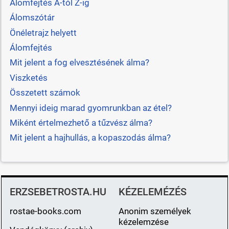
Álomfejtés A-tól Z-ig
Álomszótár
Önéletrajz helyett
Álomfejtés
Mit jelent a fog elvesztésének álma?
Viszketés
Összetett számok
Mennyi ideig marad gyomrunkban az étel?
Miként értelmezhető a tűzvész álma?
Mit jelent a hajhullás, a kopaszodás álma?
ERZSEBETROSTA.HU
KÉZELEMÉZÉS
rostae-books.com
Anonim személyek
kézelemzése