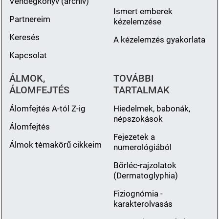
Vendégkönyv (archiv)
Ismert emberek
Partnereim
kézelemzése
Keresés
A kézelemzés gyakorlata
Kapcsolat
ÁLMOK,
TOVÁBBI
ÁLOMFEJTÉS
TARTALMAK
Álomfejtés A-tól Z-ig
Hiedelmek, babonák,
népszokások
Álomfejtés
Fejezetek a
Álmok témakörű cikkeim
numerológiából
Bőrléc-rajzolatok
(Dermatoglyphia)
Fiziognómia -
karakterolvasás