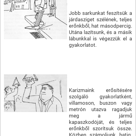
Jobb sarkunkat feszítsük a
járdasziget szélének, teljes
erőnkből, hat másodpercig.
Utána lazítsunk, és a másik
lábunkkal is végezzük el a
gyakorlatot.
Karizmaink erősítésére
szolgáló gyakorlatként,
villamoson, buszon vagy
metrón utazva ragadjuk
meg a jármű
kapaszkodóját, és teljes
erőnkből szorítsuk össze.
Közben számoljunk hatig.