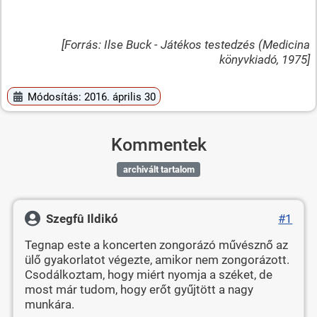
[Forrás: Ilse Buck - Játékos testedzés (Medicina
könyvkiadó, 1975]
Módosítás: 2016. április 30
Kommentek
archivált tartalom
Szegfû Ildikó
#1
Tegnap este a koncerten zongorázó művésznő az
ülő gyakorlatot végezte, amikor nem zongorázott.
Csodálkoztam, hogy miért nyomja a széket, de
most már tudom, hogy erőt gyűjtött a nagy
munkára.