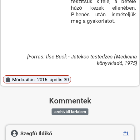
feszítsük kifelé, a befelé
húzó kezek ellenében.
Pihenés után ismételjük
meg a gyakorlatot.
[Forrás: Ilse Buck - Játékos testedzés (Medicina
könyvkiadó, 1975]
Módosítás: 2016. április 30
Kommentek
archivált tartalom
Szegfû Ildikó
#1