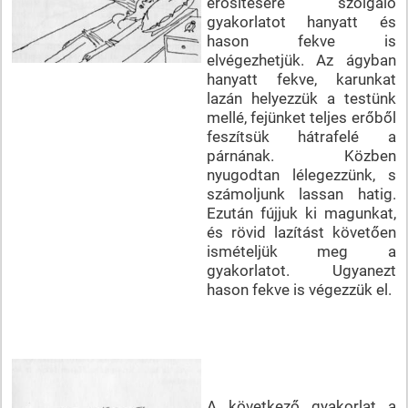
erősítésére szolgáló
gyakorlatot hanyatt és
hason fekve is
elvégezhetjük. Az ágyban
hanyatt fekve, karunkat
lazán helyezzük a testünk
mellé, fejünket teljes erőből
feszítsük hátrafelé a
párnának. Közben
nyugodtan lélegezzünk, s
számoljunk lassan hatig.
Ezután fújjuk ki magunkat,
és rövid lazítást követően
ismételjük meg a
gyakorlatot. Ugyanezt
hason fekve is végezzük el.
A következő gyakorlat a