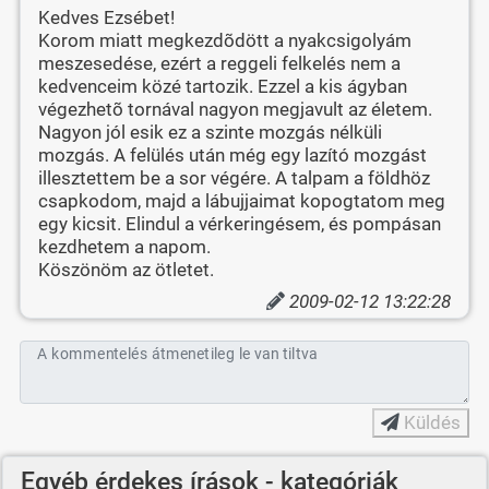
Kedves Ezsébet!
Korom miatt megkezdõdött a nyakcsigolyám
meszesedése, ezért a reggeli felkelés nem a
kedvenceim közé tartozik. Ezzel a kis ágyban
végezhetõ tornával nagyon megjavult az életem.
Nagyon jól esik ez a szinte mozgás nélküli
mozgás. A felülés után még egy lazító mozgást
illesztettem be a sor végére. A talpam a földhöz
csapkodom, majd a lábujjaimat kopogtatom meg
egy kicsit. Elindul a vérkeringésem, és pompásan
kezdhetem a napom.
Köszönöm az ötletet.
2009-02-12 13:22:28
A kommentelés átmenetileg le van tiltva
Küldés
Egyéb érdekes írások - kategóriák