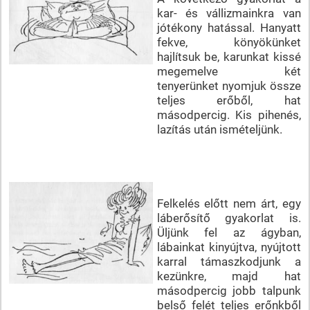
kar- és vállizmainkra van
jótékony hatással. Hanyatt
fekve, könyökünket
hajlítsuk be, karunkat kissé
megemelve két
tenyerünket nyomjuk össze
teljes erőből, hat
másodpercig. Kis pihenés,
lazítás után ismételjünk.
Felkelés előtt nem árt, egy
láberősítő gyakorlat is.
Üljünk fel az ágyban,
lábainkat kinyújtva, nyújtott
karral támaszkodjunk a
kezünkre, majd hat
másodpercig jobb talpunk
belső felét teljes erőnkből