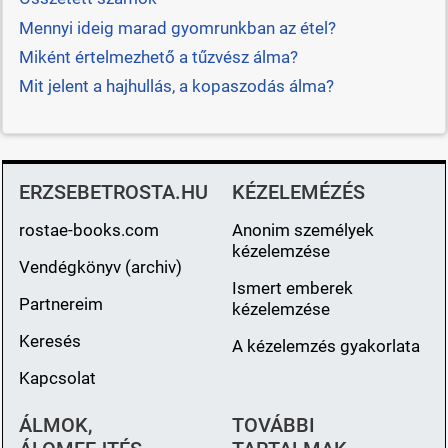
Mennyi ideig marad gyomrunkban az étel?
Miként értelmezhető a tűzvész álma?
Mit jelent a hajhullás, a kopaszodás álma?
ERZSEBETROSTA.HU
KÉZELEMÉZÉS
rostae-books.com
Anonim személyek
kézelemzése
Vendégkönyv (archiv)
Ismert emberek
Partnereim
kézelemzése
Keresés
A kézelemzés gyakorlata
Kapcsolat
ÁLMOK,
TOVÁBBI