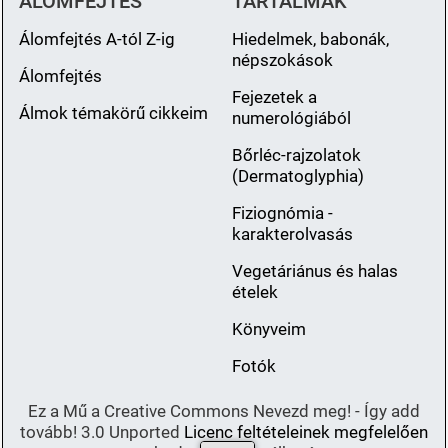
ÁLOMFEJTÉS
TARTALMAK
Álomfejtés A-tól Z-ig
Hiedelmek, babonák,
népszokások
Álomfejtés
Fejezetek a
Álmok témakörű cikkeim
numerológiából
Bőrléc-rajzolatok
(Dermatoglyphia)
Fiziognómia -
karakterolvasás
Vegetáriánus és halas
ételek
Könyveim
Fotók
Ez a Mű a Creative Commons Nevezd meg! - Így add
tovább! 3.0 Unported
Licenc feltételeinek megfelelően