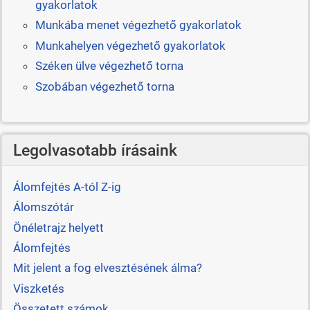
gyakorlatok
Munkába menet végezhető gyakorlatok
Munkahelyen végezhető gyakorlatok
Széken ülve végezhető torna
Szobában végezhető torna
Legolvasotabb írásaink
Álomfejtés A-tól Z-ig
Álomszótár
Önéletrajz helyett
Álomfejtés
Mit jelent a fog elvesztésének álma?
Viszketés
Összetett számok