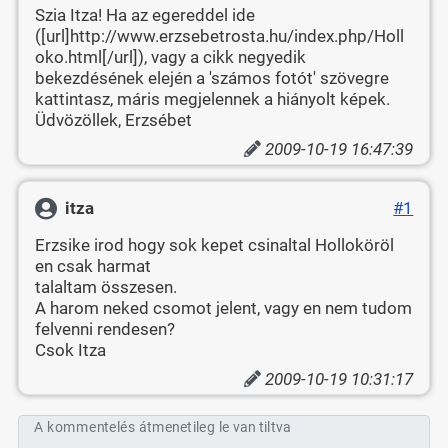
Szia Itza! Ha az egereddel ide
([url]http://www.erzsebetrosta.hu/index.php/Holl
oko.html[/url]), vagy a cikk negyedik
bekezdésének elején a 'számos fotót' szövegre
kattintasz, máris megjelennek a hiányolt képek.
Üdvözöllek, Erzsébet
2009-10-19 16:47:39
itza
#1
Erzsike irod hogy sok kepet csinaltal Holloköröl
en csak harmat
talaltam összesen.
A harom neked csomot jelent, vagy en nem tudom
felvenni rendesen?
Csok Itza
2009-10-19 10:31:17
A kommentelés átmenetileg le van tiltva