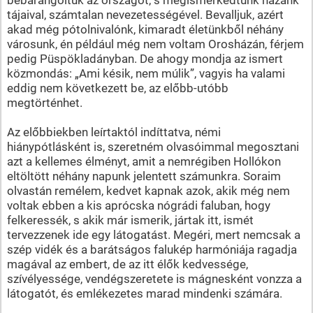
tájaival, számtalan nevezetességével. Bevalljuk, azért
akad még pótolnivalónk, kimaradt életünkből néhány
városunk, én például még nem voltam Orosházán, férjem
pedig Püspökladányban. De ahogy mondja az ismert
közmondás: „Ami késik, nem múlik”, vagyis ha valami
eddig nem következett be, az előbb-utóbb
megtörténhet.
Az előbbiekben leírtaktól indíttatva, némi
hiánypótlásként is, szeretném olvasóimmal megosztani
azt a kellemes élményt, amit a nemrégiben Hollókon
eltöltött néhány napunk jelentett számunkra. Soraim
olvastán remélem, kedvet kapnak azok, akik még nem
voltak ebben a kis aprócska nógrádi faluban, hogy
felkeressék, s akik már ismerik, jártak itt, ismét
tervezzenek ide egy látogatást. Megéri, mert nemcsak a
szép vidék és a barátságos falukép harmóniája ragadja
magával az embert, de az itt élők kedvessége,
szívélyessége, vendégszeretete is mágnesként vonzza a
látogatót, és emlékezetes marad mindenki számára.