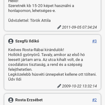
Helló!
Szeretnék kb 15-20 képet használni a
honlapomon, lehetséges-e.
Üdvözlettel: Török Attila
2011-09-05 07:34:24
Szegfû Ildikó
#3
Kedves Rosta-Rábai kirándulók!
Hollókő gyönyörű. Tavaly, amikor az első hó
leesett jártam arra. Az utca kihalt volt, de a
csodálatos tisztaság, a rend és a szépség
felejthetetlen.
Legközelebb húsvéti ünnepeket kellene ott tölteni.
Üdv Ildi
2009-10-22 13:32:14
Rosta Erzsébet
#2