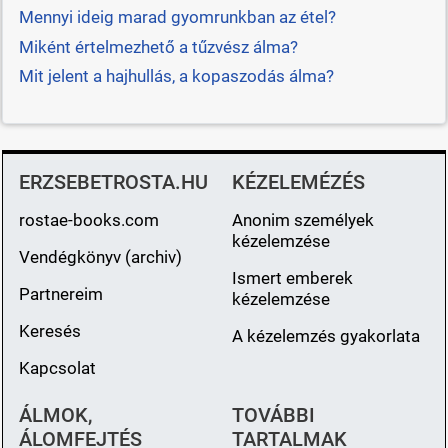
Mennyi ideig marad gyomrunkban az étel?
Miként értelmezhető a tűzvész álma?
Mit jelent a hajhullás, a kopaszodás álma?
ERZSEBETROSTA.HU
KÉZELEMÉZÉS
rostae-books.com
Anonim személyek
kézelemzése
Vendégkönyv (archiv)
Ismert emberek
Partnereim
kézelemzése
Keresés
A kézelemzés gyakorlata
Kapcsolat
ÁLMOK,
TOVÁBBI
ÁLOMFEJTÉS
TARTALMAK