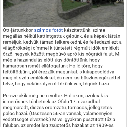
Ott-jártunkkor
számos fotót
készítettünk, szinte
megállás nélkül kattintgattuk gépünk, és a képek láttán
reméljük, kedvük támad felkerekedni, és felfedezni ezt a
világörökségi címmel kitüntetett régmúlt idők emlékét
őrző, hegyek között megbúvó apró kis nógrádi falut. Mi
még a hazaindulás előtt úgy döntöttünk, hogy
hamarosan ismét ellátogatunk Hollókőre, hogy
feltöltődjünk, jól érezzük magunkat, s kikapcsolódva
megint szép emlékekkel, és nem kis büszkeségérzettel
telve, hogy nekünk ilyen értékünk van, térjünk haza.
Persze akik még nem voltak Hollókon, azoknak is
ismerősnek tűnhetnek az Ófalu 17. századból
megmaradt, díszes oromzatú, tornácos, jellegzetes
palóc házai. (Összesen 56-an vannak, valamennyien
védettséget élveznek.) Mivel gyakran pusztított tűz a
faluban, az eredetileg zsúptetős házakat az 1909-es