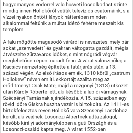
hagyományos vödörrel való húsvéti locsolkodást szinte
mindig innen Hollókőről vetítik televíziós csatornáink, s a
vízzel nyakon öntött lányok hátterében minden
alkalommal feltűnik a múltat idéző fehérre meszelt kis
templom.
A falu mögötte magasodó váráról is nevezetes, mely bár
sokat „szenvedett” és gyakran váltogatta gazdáit, mégis
átvészelte zűrzavaros időket, s mint nógrádi végvár
meglehetősen épen maradt fenn. A várat valószínűleg a
Kacsics nemzetség építette a tatárjárás után, a 13.
század végén. Az első írásos emlék, 1310 körül „castrum
Hollokew” néven említi, ekkortájt szállta meg az
erődítményt Csák Máté, majd a rozgonyi (1313) ütközet
után Károly Róberté lett, aki később a lublói várnagynak,
Szécsényi Tamásnak ajándékozta. A 15. században egy
rövid időre Giskra huszita vezér is birtokolta. Az 1411-es
birtokfelosztás révén Hollókő vára Szécsényi Lászlóhoz
került, aki vejének, Losonczi Albertnek adta zálogul,
később királyi adományképpen a guti Országh és a
Losonczi-család kapta meg. A várat 1552-ben