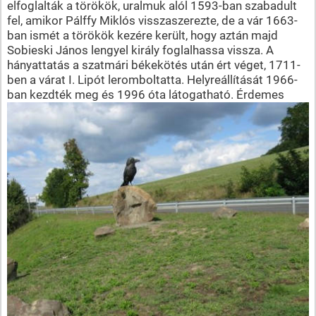
elfoglalták a törökök, uralmuk alól 1593-ban szabadult
fel, amikor Pálffy Miklós visszaszerezte, de a vár 1663-
ban ismét a törökök kezére került, hogy aztán majd
Sobieski János lengyel király foglalhassa vissza. A
hányattatás a szatmári békekötés után ért véget, 1711-
ben a várat I. Lipót leromboltatta. Helyreállítását 1966-
ban kezdték meg és 1996 óta
látogatható. Érdemes