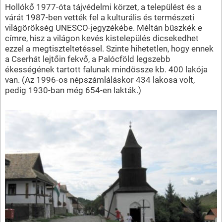
Hollókő 1977-óta tájvédelmi körzet, a települést és a
várát 1987-ben vették fel a kulturális és természeti
világörökség UNESCO-jegyzékébe. Méltán büszkék e
címre, hisz a világon kevés kistelepülés dicsekedhet
ezzel a megtiszteltetéssel. Szinte hihetetlen, hogy ennek
a Cserhát lejtőin fekvő, a Palócföld legszebb
ékességének tartott falunak mindössze kb. 400 lakója
van. (Az 1996-os népszámláláskor 434 lakosa volt,
pedig 1930-ban még 654-en lakták.)