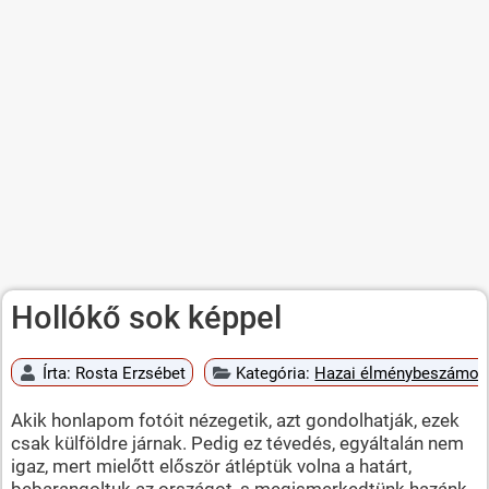
Hollókő sok képpel
Írta:
Rosta Erzsébet
Kategória:
Hazai élménybeszámol
Akik honlapom fotóit nézegetik, azt gondolhatják, ezek
csak külföldre járnak. Pedig ez tévedés, egyáltalán nem
igaz, mert mielőtt először átléptük volna a határt,
bebarangoltuk az országot, s megismerkedtünk hazánk