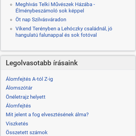
Meghívás Telki Művészek Házába -
Élménybeszámoló sok képpel
Öt nap Szilvásváradon
Víkend Terényben a Lehóczky családnál, jó
hangulatú falunappal és sok fotóval
Legolvasotabb írásaink
Álomfejtés A-tól Z-ig
Álomszótár
Önéletrajz helyett
Álomfejtés
Mit jelent a fog elvesztésének álma?
Viszketés
Összetett számok