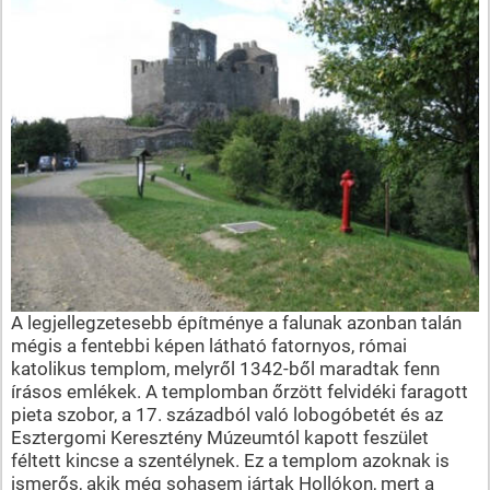
A legjellegzetesebb építménye a falunak azonban talán
mégis a fentebbi képen látható fatornyos, római
katolikus templom, melyről 1342-ből maradtak fenn
írásos emlékek. A templomban őrzött felvidéki faragott
pieta szobor, a 17. századból való lobogóbetét és az
Esztergomi Keresztény Múzeumtól kapott feszület
féltett kincse a szentélynek. Ez a templom azoknak is
ismerős, akik még sohasem jártak Hollókon, mert a