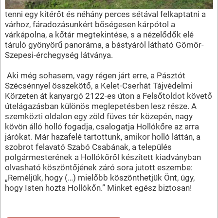
tenni egy kitérőt és néhány perces sétával felkaptatni a
várhoz, fáradozásunkért bőségesen kárpótol a
várkápolna, a kőtár megtekintése, s a nézelődők elé
táruló gyönyörű panoráma, a bástyáról látható Gömör-
Szepesi-érchegység látványa.
Aki még sohasem, vagy régen járt erre, a Pásztót
Szécsénnyel összekötő, a Kelet-Cserhát Tájvédelmi
Körzeten át kanyargó 2122-es úton a Felsőtoldot követő
útelágazásban különös meglepetésben lesz része. A
szemközti oldalon egy zöld füves tér közepén, nagy
kövön álló holló fogadja, csalogatja Hollókőre az arra
járókat. Már hazafelé tartottunk, amikor holló láttán, a
szobrot felavató Szabó Csabának, a település
polgármesterének a Hollókőről készített kiadványban
olvasható köszöntőjének záró sora jutott eszembe:
„Reméljük, hogy (…) mielőbb köszönthetjük Önt, úgy,
hogy Isten hozta Hollókőn.” Minket egész biztosan!