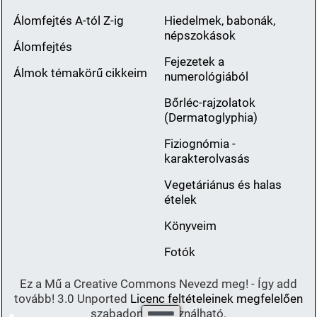
Álomfejtés A-tól Z-ig
Hiedelmek, babonák,
népszokások
Álomfejtés
Fejezetek a
Álmok témakörű cikkeim
numerológiából
Bőrléc-rajzolatok
(Dermatoglyphia)
Fiziognómia -
karakterolvasás
Vegetáriánus és halas
ételek
Könyveim
Fotók
Ez a Mű a Creative Commons Nevezd meg! - Így add
tovább! 3.0 Unported
Licenc feltételeinek megfelelően
szabadon felhasználható.