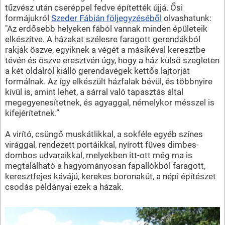
tűzvész után cseréppel fedve építették újjá. Ősi
formájukról
Szeder Fábián
följegyzéséből
olvashatunk:
"Az erdősebb helyeken fából vannak minden épületeik
elkészítve. A házakat szélesre faragott gerendákból
rakják öszve, egyiknek a végét a másikéval keresztbe
tévén és öszve eresztvén úgy, hogy a ház külső szegleten
a két oldalról kiálló gerendavégek kettős lajtorját
formálnak. Az így elkészült házfalak bévül, és többnyire
kívül is, amint lehet, a sárral való tapasztás által
megegyenesítetnek, és agyaggal, némelykor mésszel is
kifejérítetnek.”
A virító, csüngő muskátlikkal, a sokféle egyéb színes
virággal, rendezett portáikkal, nyírott füves dimbes-
dombos udvaraikkal, melyekben itt-ott még ma is
megtalálható a hagyományosan fapallókból faragott,
keresztfejes kávájú, kerekes boronakút, a népi építészet
csodás példányai ezek a házak.