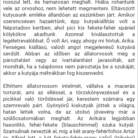
rosszul lett, és hamarosan meghalt. Hiába rohantunk
vele az orvoshoz, nem lehetett megmenteni. Eltávozott
kutyusunk emléke állandóan az eszünkben járt. Amikor
szerencsésen hazaértünk, épp kutyakiállítás volt a
Népstadion kertben, ahol pici kis fekete-fehér spániel
kölykökre akadtunk. Azonnal kiválasztottuk a
legéletrevalóbbat. Ő volt Ari, vagy, ahogy mi hívtuk, Arika.
Fenséges kiállású, valódi angol megjelenésű kutyává
serdült. Abban az időben az állatorvosok még a
pároztatást vagy az ivartalanítást javasolták, azt
mondták, ha a tulajdonos nem pároztatja be a szukáját,
akkor a kutyája méhrákban fog kiszenvedni.
Elhittem állatorvosom intelmét, vállalva a macerás
tortúrát, ami az elléssel, a törzskönyvezéssel és a
picikkel való törődéssel jár, kerestem számára egy
szemrevaló párt. Gyönyörű kiskutyák jöttek a világra,
hatan lettek volna, de az utolsó jövevény már a
szülőcsatornában meghalt. Az Arikára legjobban
hasonlító, fehér-fekete (blauschimmel) szuka kutyát
Szamulinak neveztük el, míg a két arany-fehérfoltos Artúr
és Alfréd lett, a két fekete-fehér-arany szőrű (trikolor)