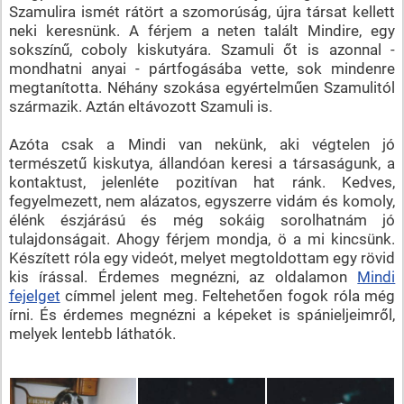
Szamulira ismét rátört a szomorúság, újra társat kellett
neki keresnünk. A férjem a neten talált Mindire, egy
sokszínű, coboly kiskutyára. Szamuli őt is azonnal -
mondhatni anyai - pártfogásába vette, sok mindenre
megtanította. Néhány szokása egyértelműen Szamulitól
származik. Aztán eltávozott Szamuli is.
Azóta csak a Mindi van nekünk, aki végtelen jó
természetű kiskutya, állandóan keresi a társaságunk, a
kontaktust, jelenléte pozitívan hat ránk. Kedves,
fegyelmezett, nem alázatos, egyszerre vidám és komoly,
élénk észjárású és még sokáig sorolhatnám jó
tulajdonságait. Ahogy férjem mondja, ö a mi kincsünk.
Készített róla egy videót, melyet megtoldottam egy rövid
kis írással. Érdemes megnézni, az oldalamon
Mindi
fejelget
címmel jelent meg. Feltehetően fogok róla még
írni. És érdemes megnézni a képeket is spánieljeimről,
melyek lentebb láthatók.