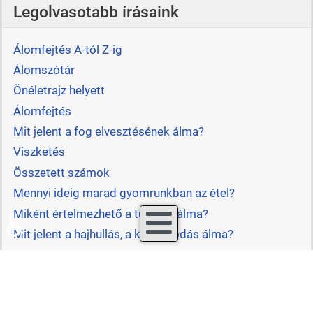
Legolvasotabb írásaink
Álomfejtés A-tól Z-ig
Álomszótár
Önéletrajz helyett
Álomfejtés
Mit jelent a fog elvesztésének álma?
Viszketés
Összetett számok
Mennyi ideig marad gyomrunkban az étel?
Miként értelmezhető a tűzvész álma?
♿
Mit jelent a hajhullás, a kopaszodás álma?
ERZSEBETROSTA.HU
KÉZELEMÉZÉS