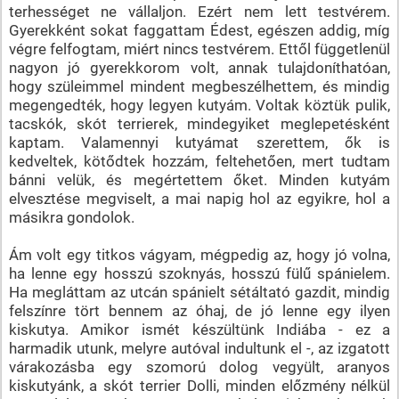
terhességet ne vállaljon. Ezért nem lett testvérem.
Gyerekként sokat faggattam Édest, egészen addig, míg
végre felfogtam, miért nincs testvérem. Ettől függetlenül
nagyon jó gyerekkorom volt, annak tulajdoníthatóan,
hogy szüleimmel mindent megbeszélhettem, és mindig
megengedték, hogy legyen kutyám. Voltak köztük pulik,
tacskók, skót terrierek, mindegyiket meglepetésként
kaptam. Valamennyi kutyámat szerettem, ők is
kedveltek, kötődtek hozzám, feltehetően, mert tudtam
bánni velük, és megértettem őket. Minden kutyám
elvesztése megviselt, a mai napig hol az egyikre, hol a
másikra gondolok.
Ám volt egy titkos vágyam, mégpedig az, hogy jó volna,
ha lenne egy hosszú szoknyás, hosszú fülű spánielem.
Ha megláttam az utcán spánielt sétáltató gazdit, mindig
felszínre tört bennem az óhaj, de jó lenne egy ilyen
kiskutya. Amikor ismét készültünk Indiába - ez a
harmadik utunk, melyre autóval indultunk el -, az izgatott
várakozásba egy szomorú dolog vegyült, aranyos
kiskutyánk, a skót terrier Dolli, minden előzmény nélkül