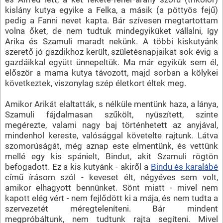
kislány kutya egyike a Felka, a másik (a pöttyös fejű)
pedig a Fanni nevet kapta. Bár szívesen megtartottam
volna őket, de nem tudtuk mindegyiküket vállalni, így
Arika és Szamuli maradt nekünk. A többi kiskutyánk
szerető jó gazdikhoz került, születésnapjaikat sok évig a
gazdáikkal együtt ünnepeltük. Ma már egyikük sem él,
először a mama kutya távozott, majd sorban a kölykei
következtek, viszonylag szép életkort éltek meg.
Amikor Arikát elaltatták, s nélküle mentünk haza, a lánya,
Szamuli fájdalmasan szűkölt, nyüszített, szinte
megérezte, valami nagy baj történhetett az anyjával,
mindenhol kereste, valósággal követelte rajtunk. Látva
szomorúságát, még aznap este elmentünk, és vettünk
mellé egy kis spánielt, Bindut, akit Szamuli rögtön
befogadott. Ez a kis kutyánk - akiről a
Bindu és karalábé
című írásom szól - keveset élt, négyéves sem volt,
amikor elhagyott bennünket. Sönt miatt - mivel nem
kapott elég vért - nem fejlődött ki a mája, és nem tudta a
szervezetét méregteleníteni. Bár mindent
megpróbáltunk, nem tudtunk rajta segíteni. Mivel