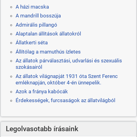
A házi macska
A mandrill bosszúja
Admirális pillangó
Alaptalan állítások állatokról
Állatkerti séta
Állítólag a mamuthús ízletes
Az állatok párválasztási, udvarlási és szexuális
szokásairól
Az állatok világnapját 1931 óta Szent Ferenc
emléknapján, október 4-én ünnepelik.
Azok a fránya kabócák
Érdekességek, furcsaságok az állatvilágból
Legolvasotabb írásaink