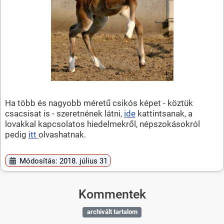
Ha több és nagyobb méretű csikós képet - köztük
csacsisat is - szeretnének látni,
ide
kattintsanak, a
lovakkal kapcsolatos hiedelmekről, népszokásokról
pedig
itt
olvashatnak.
Módosítás: 2018. július 31
Kommentek
archivált tartalom