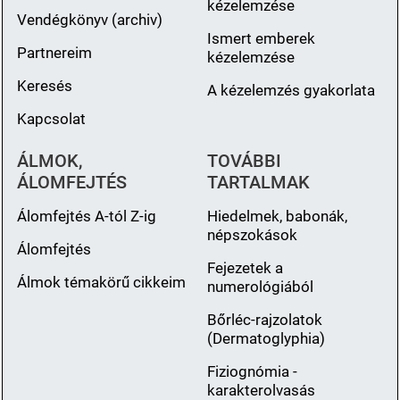
kézelemzése
Vendégkönyv (archiv)
Ismert emberek
Partnereim
kézelemzése
Keresés
A kézelemzés gyakorlata
Kapcsolat
ÁLMOK,
TOVÁBBI
ÁLOMFEJTÉS
TARTALMAK
Álomfejtés A-tól Z-ig
Hiedelmek, babonák,
népszokások
Álomfejtés
Fejezetek a
Álmok témakörű cikkeim
numerológiából
Bőrléc-rajzolatok
(Dermatoglyphia)
Fiziognómia -
karakterolvasás