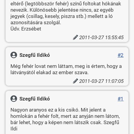
eltérő (legtöbbször fehér) színű foltokat hókának
nevezik. Különösebb jelentése nincs, az egyéb
jegyek (csillag, kesely, piszra stb.) mellett a ló
azonosítására szolgál.
Üdv. Erzsébet
2011-03-27 15:55:45
Szegfű Ildikó
#2
Még fehér lovat nem láttam, meg is értem, hogy a
látványától elakad az ember szava.
2011-03-27 11:07:05
Szegfű Ildikó
#1
Nagyon aranyos ez a kis csikó. Mit jelent a
homlokán a fehér folt, mert az anyján nem látom,
bár lehet, hogy a képen nem látszik csak. Szegfű
Ildi