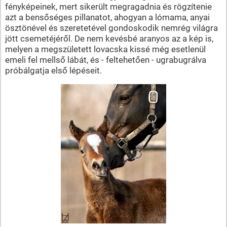
fényképeinek, mert sikerült megragadnia és rögzítenie
azt a bensőséges pillanatot, ahogyan a lómama, anyai
ösztönével és szeretetével gondoskodik nemrég világra
jött csemetéjéről. De nem kevésbé aranyos az a kép is,
melyen a megszületett lovacska kissé még esetlenül
emeli fel mellső lábát, és - feltehetően - ugrabugrálva
próbálgatja első lépéseit.