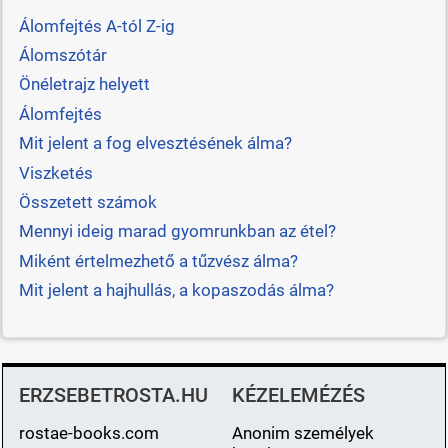
Álomfejtés A-tól Z-ig
Álomszótár
Önéletrajz helyett
Álomfejtés
Mit jelent a fog elvesztésének álma?
Viszketés
Összetett számok
Mennyi ideig marad gyomrunkban az étel?
Miként értelmezhető a tűzvész álma?
Mit jelent a hajhullás, a kopaszodás álma?
ERZSEBETROSTA.HU
KÉZELEMÉZÉS
rostae-books.com
Anonim személyek