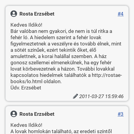
Rosta Erzsébet
#4
Kedves Ildikó!
Bár valóban nem gyakori, de nem is túl ritka a
fehér ló. A hiedelem szerint a fehér lovak
figyelmeztetnek a veszélyre és tovább élnek, mint
a sötét színűek, ezért tekintik őket, élő
amulettnek, a korai halállal szemben. A ház
gonosz szellemei elmenekülnek, ha egy fehér
lovat körbevezetnek a házon. További lovakkal
kapcsolatos hiedelmek találhatók a http://rostae-
books/lo.html oldalon.
Üdv. Erzsébet
2011-03-27 15:59:46
Rosta Erzsébet
#3
Kedves Ildikó!
A lovak homlokán található, az eredeti színtől