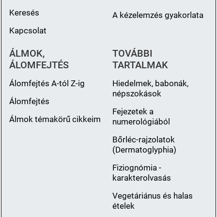
Keresés
A kézelemzés gyakorlata
Kapcsolat
ÁLMOK,
TOVÁBBI
ÁLOMFEJTÉS
TARTALMAK
Álomfejtés A-tól Z-ig
Hiedelmek, babonák,
népszokások
Álomfejtés
Fejezetek a
Álmok témakörű cikkeim
numerológiából
Bőrléc-rajzolatok
(Dermatoglyphia)
Fiziognómia -
karakterolvasás
Vegetáriánus és halas
ételek