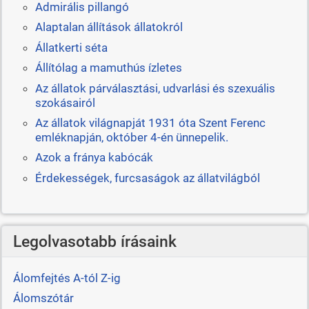
Admirális pillangó
Alaptalan állítások állatokról
Állatkerti séta
Állítólag a mamuthús ízletes
Az állatok párválasztási, udvarlási és szexuális
szokásairól
Az állatok világnapját 1931 óta Szent Ferenc
emléknapján, október 4-én ünnepelik.
Azok a fránya kabócák
Érdekességek, furcsaságok az állatvilágból
Legolvasotabb írásaink
Álomfejtés A-tól Z-ig
Álomszótár