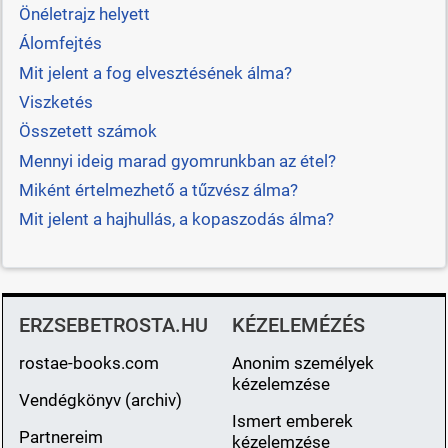
Önéletrajz helyett
Álomfejtés
Mit jelent a fog elvesztésének álma?
Viszketés
Összetett számok
Mennyi ideig marad gyomrunkban az étel?
Miként értelmezhető a tűzvész álma?
Mit jelent a hajhullás, a kopaszodás álma?
ERZSEBETROSTA.HU
KÉZELEMÉZÉS
rostae-books.com
Anonim személyek
kézelemzése
Vendégkönyv (archiv)
Ismert emberek
Partnereim
kézelemzése