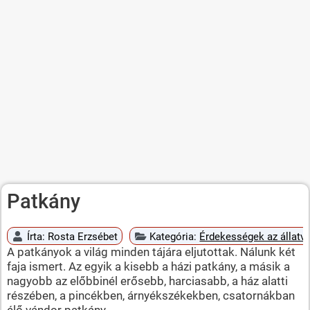
Patkány
Írta:
Rosta Erzsébet
Kategória:
Érdekességek az állatvi
A patkányok a világ minden tájára eljutottak. Nálunk két
faja ismert. Az egyik a kisebb a házi patkány, a másik a
nagyobb az előbbinél erősebb, harciasabb, a ház alatti
részében, a pincékben, árnyékszékekben, csatornákban
élő vándor patkány.