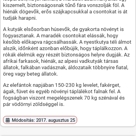
kiszemelt, biztonságosnak tűnő fára vonszolják föl. A
hiénák dögevők, erős szájkapcsukkal a csontokat is át
tudják harapni.
A kutyák elsősorban húsevők, de gyakorta növényt is
fogyasztanak. A maradék csontokat elássák, hogy
később előkapva rágcsálhassák. A nyestkutya téli álmot
alszik, időnként azonban előbújik, hogy táplálkozzon. A
rókák élelmük egy részét biztonságos helyre dugják. Az
afrikai farkasok, hiénák, az alpesi vadkutyák társas
állatok, falkában vadásznak, áldozataik többnyire fiatal,
öreg vagy beteg állatok.
Az elefántok napjában 150-230 kg levelet, fakérget,
ágak, füvet és egyéb növényi táplálékot falnak fel. A
fogságban viszont megelégszenek 70 kg szénával és
pár vödörnyi zöldséggel is.
Módosítás: 2017. augusztus 25