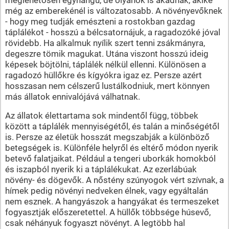
még az emberekénél is változatosabb. A növényevőknek
- hogy meg tudják emészteni a rostokban gazdag
táplálékot - hosszú a bélcsatornájuk, a ragadozóké jóval
rövidebb. Ha alkalmuk nyílik szert tenni zsákmányra,
degeszre tömik magukat. Utána viszont hosszú ideig
képesek böjtölni, táplálék nélkül ellenni. Különösen a
ragadozó hüllőkre és kígyókra igaz ez. Persze azért
hosszasan nem célszerű lustálkodniuk, mert könnyen
más állatok ennivalójává válhatnak.
Az állatok élettartama sok mindentől függ, többek
között a táplálék mennyiségétől, és talán a minőségétől
is. Persze az életük hosszát megszabják a különböző
betegségek is. Különféle helyről és eltérő módon nyerik
betevő falatjaikat. Például a tengeri uborkák homokból
és iszapból nyerik ki a táplálékukat. Az ezerlábúak
növény- és dögevők. A nőstény szúnyogok vért szívnak, a
hímek pedig növényi nedveken élnek, vagy egyáltalán
nem esznek. A hangyászok a hangyákat és termeszeket
fogyasztják előszeretettel. A hüllők többsége húsevő,
csak néhányuk fogyaszt növényt. A legtöbb hal