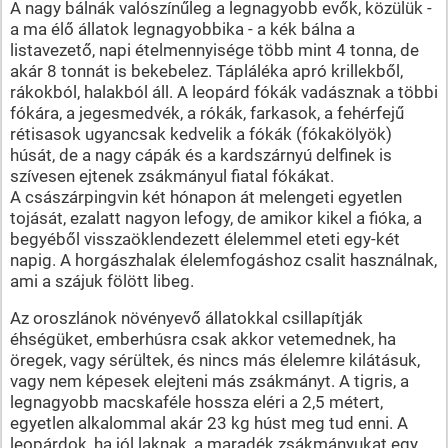
A nagy bálnák valószínűleg a legnagyobb evők, közülük -
a ma élő állatok legnagyobbika - a kék bálna a
listavezető, napi ételmennyisége több mint 4 tonna, de
akár 8 tonnát is bekebelez. Tápláléka apró krillekből,
rákokból, halakból áll. A leopárd fókák vadásznak a többi
fókára, a jegesmedvék, a rókák, farkasok, a fehérfejű
rétisasok ugyancsak kedvelik a fókák (fókakölyök)
húsát, de a nagy cápák és a kardszárnyú delfinek is
szívesen ejtenek zsákmányul fiatal fókákat.
A császárpingvin két hónapon át melengeti egyetlen
tojását, ezalatt nagyon lefogy, de amikor kikel a fióka, a
begyéből visszaöklendezett élelemmel eteti egy-két
napig. A horgászhalak élelemfogáshoz csalit használnak,
ami a szájuk fölött libeg.
Az oroszlánok növényevő állatokkal csillapítják
éhségüket, emberhúsra csak akkor vetemednek, ha
öregek, vagy sérültek, és nincs más élelemre kilátásuk,
vagy nem képesek elejteni más zsákmányt. A tigris, a
legnagyobb macskaféle hossza eléri a 2,5 métert,
egyetlen alkalommal akár 23 kg húst meg tud enni. A
leopárdok, ha jól laknak, a maradék zsákmányukat egy