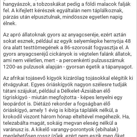
hangyászok, a tobzoskákat pedig a földi malacok falják
fel. A kifejlett kérészek egyáltalán nem táplálkoznak,
párzás után elpusztulnak, mindössze egyetlen napig
élnek.
Az apró állatoknak gyors az anyagcseréje, ezért aztán
sokat esznek, például az egyik selyemlepke hernyója 48
óra alatt testtömegének a 86-szorosát fogyasztja el. A
gyors anyagcseréjű cickányok is végtelen falánk állatok,
ami nem véletlen, mert - a percenkénti pulzusszámuk
1200-as pulzusok alapján - gyorsan égetik a tápanyagot.
Az afrikai tojásevő kígyók kizárólag tojásokkal elégítik ki
étvágyukat. Egyes óriáskígyók nagyon szélesre tudják
tátani szájukat, például a Délkelet-Ázsiában élő
tigriskígyó - miután megfojtotta - képes lenyelni egy
leopárdot is. Diétázó rekorder a fogságban élő
óriáskígyó, amely 1 évig is kibírja táplálék nélkül, a
krokodil viszont három hónap elteltével megéhezik. Ha,
telezabálta magát, sokáig megvan eleség nélkül a
varánusz is. A kikelő varangy-porontyok (ebihalak)
meglehetősen rossz ízűek, ezért nem eszik meg őket