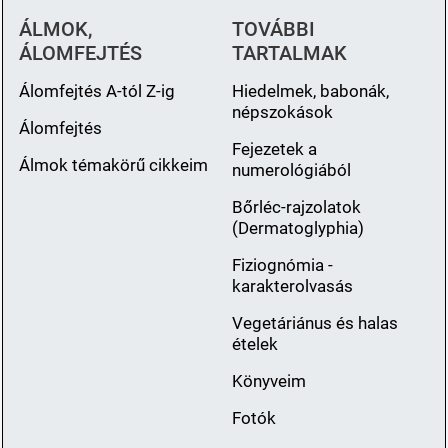
ÁLMOK,
TOVÁBBI
ÁLOMFEJTÉS
TARTALMAK
Álomfejtés A-tól Z-ig
Hiedelmek, babonák,
népszokások
Álomfejtés
Fejezetek a
Álmok témakörű cikkeim
numerológiából
Bőrléc-rajzolatok
(Dermatoglyphia)
Fiziognómia -
karakterolvasás
Vegetáriánus és halas
ételek
Könyveim
Fotók