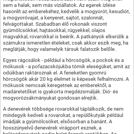
sem a halak, sem más víziállatok. Az egerek ízlése
hasonlít az emberekéhez, kedvelik a mogyorót, kesudiót,
a mogyoróvajat, a kenyeret, sajtot, szalonnát,
felvágottakat. Szabadban élő rokonaik viszont
gyümölcsökkel, hajtásokkal, rügyekkel, olajos
magvakkal, rovarokkal is beérik. A patkányok elkerülik a
számukra ismeretlen ételeket, csak akkor eszik meg, ha
meglátják, hogy valamelyik társuk falatozik belőle.
Egyes rágcsálok - például a hörcsögök, a pockok és a
mókusok - a pofazacskójukba tömik eleségüket, amit az
odúikban raktároznak el. A feneketlen gyomrú
hörcsögök akár 20 kg élelmet is képesek felhalmozni. A
mókusok nemcsak kéregetnek az emberektől, a
madáretetőket is gyakorta megdézsmálják. Dió- és
mogyorózsákmányukat gondosan elrejtik.
A denevérek többsége rovarokkal táplálkozik, de nem
mindegyik kedveli a rovarokat, a repülőkutyák például
imádják a gyümölcsöket, elsősorban a banánt. A
hosszúnyelvű denevérek virágport esznek, a
halászdenevérek pedig halat fognak reptükben. Az