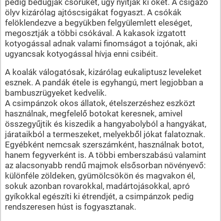
pedig bedugják csőrüket, úgy nyitják ki őket. A csigázó
ölyv kizárólag ajtóscsigákat fogyaszt. A csókák
felöklendezve a begyükben felgyülemlett eleséget,
megosztják a többi csókával. A kakasok izgatott
kotyogással adnak valami finomságot a tojónak, aki
ugyancsak kotyogással hívja enni csibéit.
A koalák válogatósak, kizárólag eukaliptusz leveleket
esznek. A pandák étele is egyhangú, mert legjobban a
bambuszrügyeket kedvelik.
A csimpánzok okos állatok, ételszerzéshez eszközt
használnak, megfelelő botokat keresnek, amivel
összegyűjtik és kiszedik a hangyabolyból a hangyákat,
járataikból a termeszeket, melyekből jókat falatoznak.
Egyébként nemcsak szerszámként, használnak botot,
hanem fegyverként is. A többi emberszabású valamint
az alacsonyabb rendű majmok elsősorban növényevő:
különféle zöldeken, gyümölcsökön és magvakon él,
sokuk azonban rovarokkal, madártojásokkal, apró
gyíkokkal egészíti ki étrendjét, a csimpánzok pedig
rendszeresen húst is fogyasztanak.