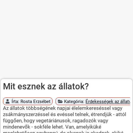
Mit esznek az állatok?
Írta:
Rosta Erzsébet
Kategória:
Érdekességek az állatvi
Az állatok többségének napjai élelemkereséssel vagy
zsákmányszerzéssel és evéssel telnek, étrendjük - attól
függően, hogy vegetáriánusok, ragadozók vagy
mindenevők - sokféle lehet. Van, amelyiküké
meglehetősen egyhangú, de olyanok is akadnak, akiké