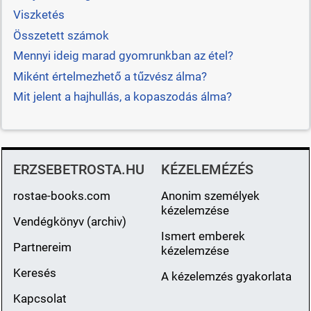
Viszketés
Összetett számok
Mennyi ideig marad gyomrunkban az étel?
Miként értelmezhető a tűzvész álma?
Mit jelent a hajhullás, a kopaszodás álma?
ERZSEBETROSTA.HU
KÉZELEMÉZÉS
rostae-books.com
Anonim személyek
kézelemzése
Vendégkönyv (archiv)
Ismert emberek
Partnereim
kézelemzése
Keresés
A kézelemzés gyakorlata
Kapcsolat