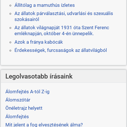
Állítólag a mamuthús ízletes
Az állatok párválasztási, udvarlási és szexuális
szokásairól
Az állatok világnapját 1931 óta Szent Ferenc
emléknapján, október 4-én ünnepelik.
Azok a fránya kabócák
Érdekességek, furcsaságok az állatvilágból
Legolvasotabb írásaink
Álomfejtés A-tól Z-ig
Álomszótár
Önéletrajz helyett
Álomfejtés
Mit jelent a fog elvesztésének álma?