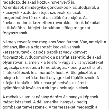
ragadozó, de akad köztük növényevő is.
Az emlősök mindegyike gondoskodik az utódjairól, a
kicsinyek kezdetben tejet szopnak, és csak
megerősödve térnek át a szülők étrendjére. Az
énekesmadarak kezdetben rovarokkal etetik fiókáikat,
akik később - kifejlett korukban - főleg magokat
fogyasztanak.
Némely rovar ízlése meglehetősen furcsa. Van, amelyik a
dohányt, illetve a cigarettát kedveli, vannak
kétszersültevők, csípős paprikát vagy könyvet
fogyasztók. A dugómolyok a parafát szeretik, de akad
olyan rovar is, amelyik a telefon- vagy a villanyvezetéket
rágcsálja szívesen, a temetőbogarak pedig az elhullott
állatokról eszik le a maradék húst. A földigiliszták a
talajon fellelhető korhadt anyagokkal táplálkoznak. A
kifejlett lepkék a fák kicsurgó nedvén, az érett
gyümölcsök levén és a virágok nektárjain élnek.
A méhek valamint néhány darázs és hangya képesek
mézet készíteni. A dél-amerikai hangyák pedig
gombákat tenyésztenek. A termeszeket megeszik a