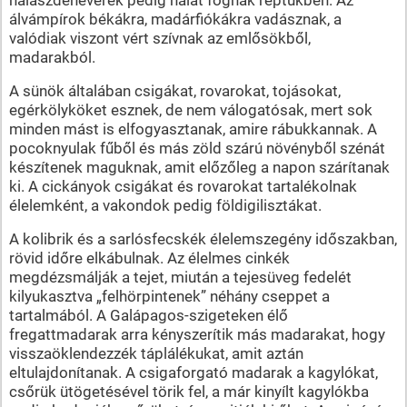
álvámpírok békákra, madárfiókákra vadásznak, a
valódiak viszont vért szívnak az emlősökből,
madarakból.
A sünök általában csigákat, rovarokat, tojásokat,
egérkölyköket esznek, de nem válogatósak, mert sok
minden mást is elfogyasztanak, amire rábukkannak. A
pocoknyulak fűből és más zöld szárú növényből szénát
készítenek maguknak, amit előzőleg a napon szárítanak
ki. A cickányok csigákat és rovarokat tartalékolnak
élelemként, a vakondok pedig földigilisztákat.
A kolibrik és a sarlósfecskék élelemszegény időszakban,
rövid időre elkábulnak. Az élelmes cinkék
megdézsmálják a tejet, miután a tejesüveg fedelét
kilyukasztva „felhörpintenek” néhány cseppet a
tartalmából. A Galápagos-szigeteken élő
fregattmadarak arra kényszerítik más madarakat, hogy
visszaöklendezzék táplálékukat, amit aztán
eltulajdonítanak. A csigaforgató madarak a kagylókat,
csőrük ütögetésével törik fel, a már kinyílt kagylókba