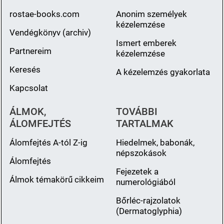
rostae-books.com
Anonim személyek
kézelemzése
Vendégkönyv (archiv)
Ismert emberek
Partnereim
kézelemzése
Keresés
A kézelemzés gyakorlata
Kapcsolat
ÁLMOK,
TOVÁBBI
ÁLOMFEJTÉS
TARTALMAK
Álomfejtés A-tól Z-ig
Hiedelmek, babonák,
népszokások
Álomfejtés
Fejezetek a
Álmok témakörű cikkeim
numerológiából
Bőrléc-rajzolatok
(Dermatoglyphia)