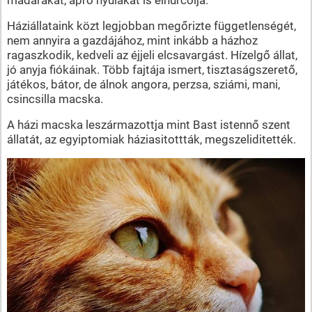
Háziállataink közt legjobban megőrizte függetlenségét,
nem annyira a gazdájához, mint inkább a házhoz
ragaszkodik, kedveli az éjjeli elcsavargást. Hízelgő állat,
jó anyja fiókáinak. Több fajtája ismert, tisztaságszerető,
játékos, bátor, de álnok angora, perzsa, sziámi, mani,
csincsilla macska.
A házi macska leszármazottja mint Bast istennő szent
állatát, az egyiptomiak háziasitottták, megszeliditették.