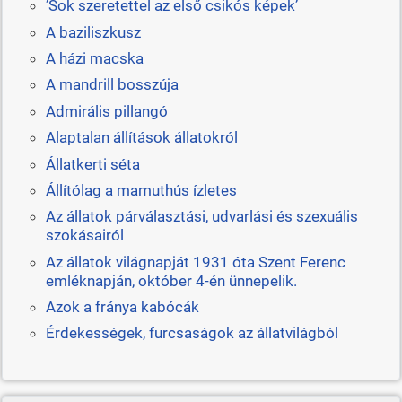
’Sok szeretettel az első csikós képek’
A baziliszkusz
A házi macska
A mandrill bosszúja
Admirális pillangó
Alaptalan állítások állatokról
Állatkerti séta
Állítólag a mamuthús ízletes
Az állatok párválasztási, udvarlási és szexuális
szokásairól
Az állatok világnapját 1931 óta Szent Ferenc
emléknapján, október 4-én ünnepelik.
Azok a fránya kabócák
Érdekességek, furcsaságok az állatvilágból