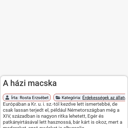
A házi macska
Írta:
Rosta Erzsébet
Kategória:
Érdekességek az állatvi
Európában a Kr. u. i. sz.-tól kezdve lett ismertebbé, de
csak lassan terjedt el, például Németországban még a
XIV, században is nagyon ritka lehetett, Egér és
patkányirtásával lett hasznossá, bár kárt is okoz, mert a
madarakat, apró nyulakat is elhurcolja.