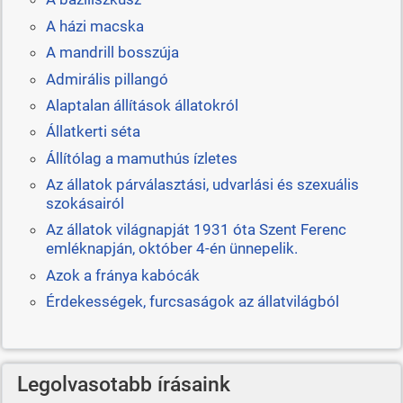
A házi macska
A mandrill bosszúja
Admirális pillangó
Alaptalan állítások állatokról
Állatkerti séta
Állítólag a mamuthús ízletes
Az állatok párválasztási, udvarlási és szexuális
szokásairól
Az állatok világnapját 1931 óta Szent Ferenc
emléknapján, október 4-én ünnepelik.
Azok a fránya kabócák
Érdekességek, furcsaságok az állatvilágból
Legolvasotabb írásaink