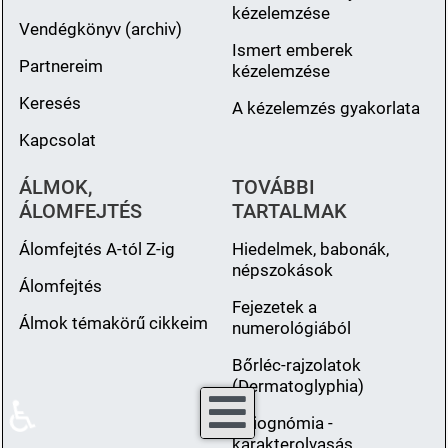
kézelemzése
Vendégkönyv (archiv)
Ismert emberek
Partnereim
kézelemzése
Keresés
A kézelemzés gyakorlata
Kapcsolat
ÁLMOK,
TOVÁBBI
ÁLOMFEJTÉS
TARTALMAK
Álomfejtés A-tól Z-ig
Hiedelmek, babonák,
népszokások
Álomfejtés
Fejezetek a
Álmok témakörű cikkeim
numerológiából
Bőrléc-rajzolatok
(Dermatoglyphia)
♿
Fiziognómia -
karakterolvasás