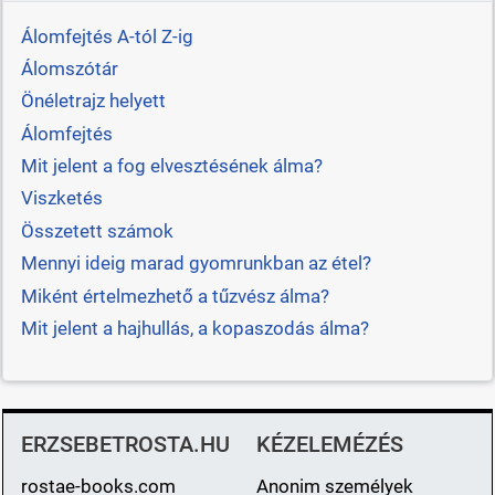
Álomfejtés A-tól Z-ig
Álomszótár
Önéletrajz helyett
Álomfejtés
Mit jelent a fog elvesztésének álma?
Viszketés
Összetett számok
Mennyi ideig marad gyomrunkban az étel?
Miként értelmezhető a tűzvész álma?
Mit jelent a hajhullás, a kopaszodás álma?
ERZSEBETROSTA.HU
KÉZELEMÉZÉS
rostae-books.com
Anonim személyek