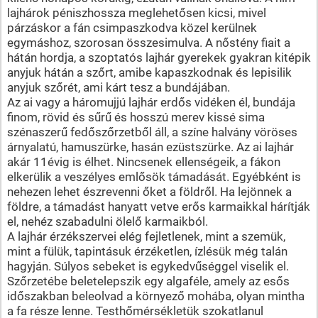
lajhárok péniszhossza meglehetősen kicsi, mivel
párzáskor a fán csimpaszkodva közel kerülnek
egymáshoz, szorosan összesimulva. A nőstény fiait a
hátán hordja, a szoptatós lajhár gyerekek gyakran kitépik
anyjuk hátán a szőrt, amibe kapaszkodnak és lepisilik
anyjuk szőrét, ami kárt tesz a bundájában.
Az ai vagy a háromujjú lajhár erdős vidéken él, bundája
finom, rövid és sűrű és hosszú merev kissé sima
szénaszerű fedőszőrzetből áll, a színe halvány vöröses
árnyalatú, hamuszürke, hasán ezüstszürke. Az ai lajhár
akár 11évig is élhet. Nincsenek ellenségeik, a fákon
elkerülik a veszélyes emlősök támadását. Egyébként is
nehezen lehet észrevenni őket a földről. Ha lejönnek a
földre, a támadást hanyatt vetve erős karmaikkal hárítják
el, nehéz szabadulni ölelő karmaikból.
A lajhár érzékszervei elég fejletlenek, mint a szemük,
mint a fülük, tapintásuk érzéketlen, ízlésük még talán
hagyján. Súlyos sebeket is egykedvűséggel viselik el.
Szőrzetébe beletelepszik egy algaféle, amely az esős
időszakban beleolvad a környező mohába, olyan mintha
a fa része lenne. Testhőmérsékletük szokatlanul