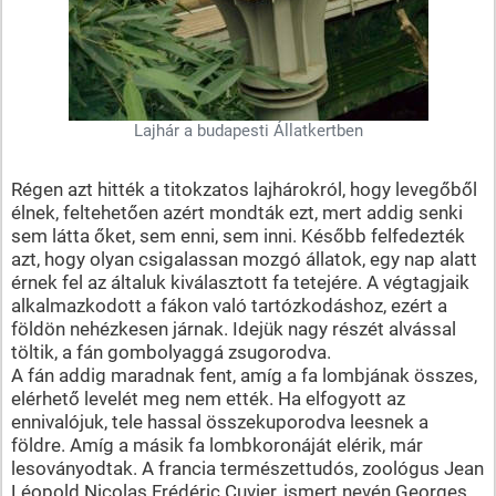
Lajhár a budapesti Állatkertben
Régen azt hitték a titokzatos lajhárokról, hogy levegőből
élnek, feltehetően azért mondták ezt, mert addig senki
sem látta őket, sem enni, sem inni. Később felfedezték
azt, hogy olyan csigalassan mozgó állatok, egy nap alatt
érnek fel az általuk kiválasztott fa tetejére. A végtagjaik
alkalmazkodott a fákon való tartózkodáshoz, ezért a
földön nehézkesen járnak. Idejük nagy részét alvással
töltik, a fán gombolyaggá zsugorodva.
A fán addig maradnak fent, amíg a fa lombjának összes,
elérhető levelét meg nem ették. Ha elfogyott az
ennivalójuk, tele hassal összekuporodva leesnek a
földre. Amíg a másik fa lombkoronáját elérik, már
lesoványodtak. A francia természettudós, zoológus Jean
Léopold Nicolas Frédéric Cuvier, ismert nevén Georges