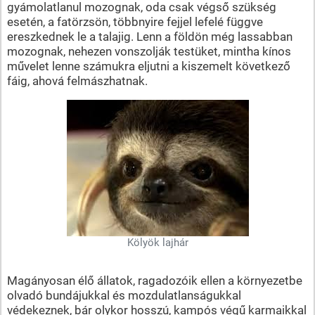
gyámolatlanul mozognak, oda csak végső szükség
esetén, a fatörzsön, többnyire fejjel lefelé függve
ereszkednek le a talajig. Lenn a földön még lassabban
mozognak, nehezen vonszolják testüket, mintha kínos
művelet lenne számukra eljutni a kiszemelt következő
fáig, ahová felmászhatnak.
Kölyök lajhár
Magányosan élő állatok, ragadozóik ellen a környezetbe
olvadó bundájukkal és mozdulatlanságukkal
védekeznek, bár olykor hosszú, kampós végű karmaikkal