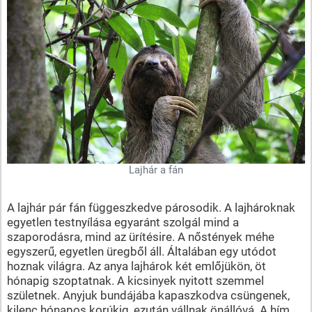
Lajhár a fán
A lajhár pár fán függeszkedve párosodik. A lajhároknak
egyetlen testnyílása egyaránt szolgál mind a
szaporodásra, mind az ürítésire. A nőstények méhe
egyszerű, egyetlen üregből áll. Általában egy utódot
hoznak világra. Az anya lajhárok két emlőjükön, öt
hónapig szoptatnak. A kicsinyek nyitott szemmel
születnek. Anyjuk bundájába kapaszkodva csüngenek,
kilenc hónapos korúkig, ezután vállnak önállóvá. A hím