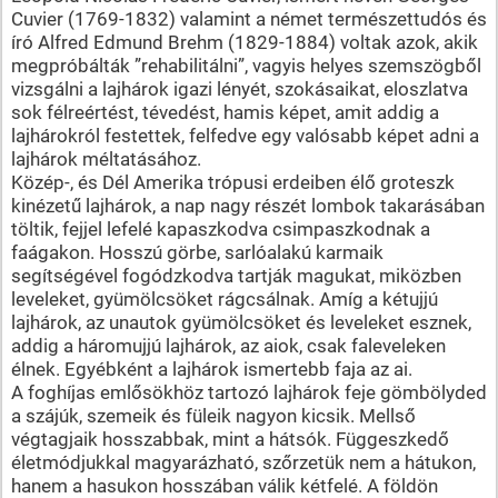
Cuvier (1769-1832) valamint a német természettudós és
író Alfred Edmund Brehm (1829-1884) voltak azok, akik
megpróbálták ”rehabilitálni”, vagyis helyes szemszögből
vizsgálni a lajhárok igazi lényét, szokásaikat, eloszlatva
sok félreértést, tévedést, hamis képet, amit addig a
lajhárokról festettek, felfedve egy valósabb képet adni a
lajhárok méltatásához.
Közép-, és Dél Amerika trópusi erdeiben élő groteszk
kinézetű lajhárok, a nap nagy részét lombok takarásában
töltik, fejjel lefelé kapaszkodva csimpaszkodnak a
faágakon. Hosszú görbe, sarlóalakú karmaik
segítségével fogódzkodva tartják magukat, miközben
leveleket, gyümölcsöket rágcsálnak. Amíg a kétujjú
lajhárok, az unautok gyümölcsöket és leveleket esznek,
addig a háromujjú lajhárok, az aiok, csak faleveleken
élnek. Egyébként a lajhárok ismertebb faja az ai.
A foghíjas emlősökhöz tartozó lajhárok feje gömbölyded
a szájúk, szemeik és füleik nagyon kicsik. Mellső
végtagjaik hosszabbak, mint a hátsók. Függeszkedő
életmódjukkal magyarázható, szőrzetük nem a hátukon,
hanem a hasukon hosszában válik kétfelé. A földön