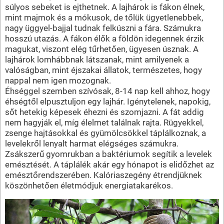
súlyos sebeket is ejthetnek. A lajhárok is fákon élnek,
mint majmok és a mókusok, de tőlük ügyetlenebbek,
nagy üggyel-bajjal tudnak felkúszni a fára. Számukra
hosszú utazás. A fákon élők a földön idegennek érzik
magukat, viszont elég tűrhetően, ügyesen úsznak. A
lajhárok lomhábbnak látszanak, mint amilyenek a
valóságban, mint éjszakai állatok, természetes, hogy
nappal nem igen mozognak.
Éhséggel szemben szívósak, 8-14 nap kell ahhoz, hogy
éhségtől elpusztuljon egy lajhár. Igénytelenek, napokig,
sőt hetekig képesek éhezni és szomjazni. A fát addig
nem hagyják el, míg élelmet találnak rajta. Rügyekkel,
zsenge hajtásokkal és gyümölcsökkel táplálkoznak, a
levelekről lenyalt harmat elégséges számukra.
Zsákszerű gyomrukban a baktériumok segítik a levelek
emésztését. A táplálék akár egy hónapot is elidőzhet az
emésztőrendszerében. Kalóriaszegény étrendjüknek
köszönhetően életmódjuk energiatakarékos.