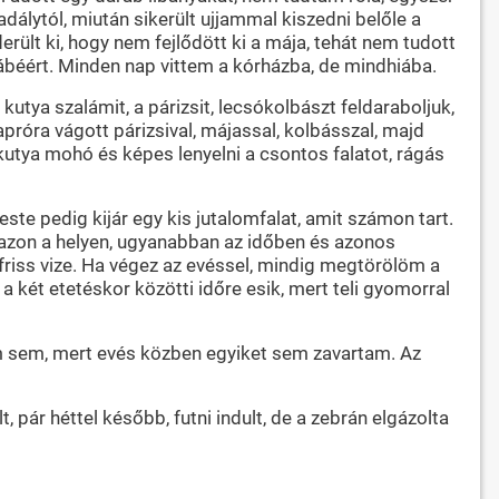
álytól, miután sikerült ujjammal kiszedni belőle a
rült ki, hogy nem fejlődött ki a mája, tehát nem tudott
alábéért. Minden nap vittem a kórházba, de mindhiába.
 kutya szalámit, a párizsit, lecsókolbászt feldaraboljuk,
apróra vágott párizsival, májassal, kolbásszal, majd
 kutya mohó és képes lenyelni a csontos falatot, rágás
 este pedig kijár egy kis jutalomfalat, amit számon tart.
azon a helyen, ugyanabban az időben és azonos
en friss vize. Ha végez az evéssel, mindig megtörölöm a
 a két etetéskor közötti időre esik, mert teli gyomorral
m sem, mert evés közben egyiket sem zavartam. Az
 pár héttel később, futni indult, de a zebrán elgázolta