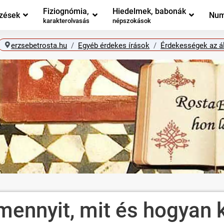
Fiziognómia,
Hiedelmek, babonák
zések
Num
karakterolvasás
népszokások
erzsebetrosta.hu
Egyéb érdekes írások
Érdekességek az ál
 mennyit, mit és hogyan 