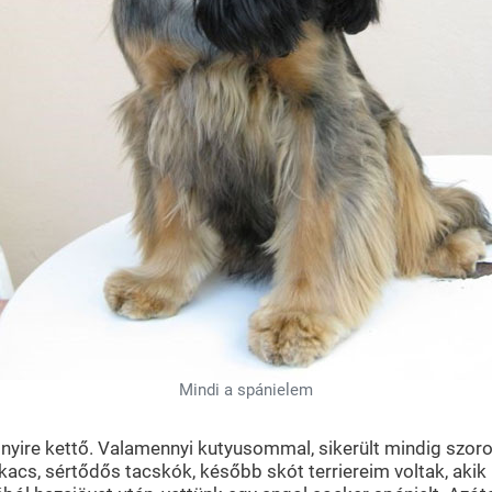
Mindi a spánielem
yire kettő. Valamennyi kutyusommal, sikerült mindig szoro
akacs, sértődős tacskók, később skót terriereim voltak, akik