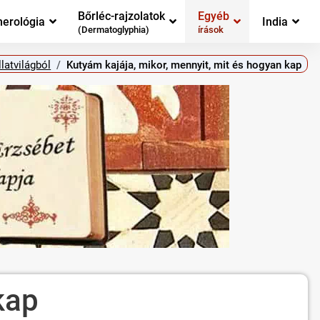
Bőrléc-rajzolatok
Egyéb
erológia
India
(Dermatoglyphia)
írások
latvilágból
Kutyám kajája, mikor, mennyit, mit és hogyan kap
kap