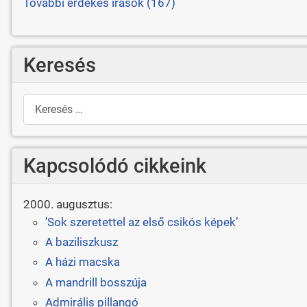
További érdekes írások (167)
Keresés
Keresés
Kapcsolódó cikkeink
2000. augusztus:
’Sok szeretettel az első csikós képek’
A baziliszkusz
A házi macska
A mandrill bosszúja
Admirális pillangó