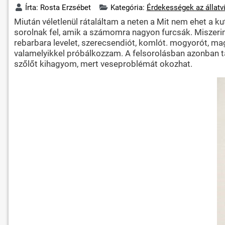
Írta:
Rosta Erzsébet
Kategória:
Érdekességek az állatv
Miután véletlenül rátaláltam a neten a Mit nem ehet a 
sorolnak fel, amik a számomra nagyon furcsák. Miszeri
rebarbara levelet, szerecsendiót, komlót. mogyorót, mag
valamelyikkel próbálkozzam. A felsorolásban azonban t
szőlőt kihagyom, mert veseproblémát okozhat.