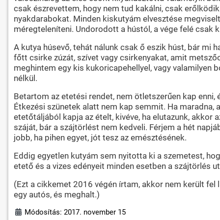
csak észrevettem, hogy nem tud kakálni, csak erőlködik
nyakdarabokat. Minden kiskutyám elvesztése megviselt, a
méregteleníteni. Undorodott a hústól, a vége felé csak k
A kutya húsevő, tehát nálunk csak ő eszik húst, bár mi hal
főtt csirke zúzát, szívet vagy csirkenyakat, amit metszőo
meghintem egy kis kukoricapehellyel, vagy valamilyen bog
nélkül.
Betartom az etetési rendet, nem ötletszerűen kap enni, ét
Étkezési szünetek alatt nem kap semmit. Ha maradna, 
etetőtáljából kapja az ételt, kivéve, ha elutazunk, akkor
száját, bár a szájtörlést nem kedveli. Férjem a hét napjá
jobb, ha pihen egyet, jót tesz az emésztésének.
Eddig egyetlen kutyám sem nyitotta ki a szemetest, h
etető és a vizes edényeit minden esetben a szájtörlés után
(Ezt a cikkemet 2016 végén írtam, akkor nem került fel l
egy autós, és meghalt.)
Módosítás: 2017. november 15