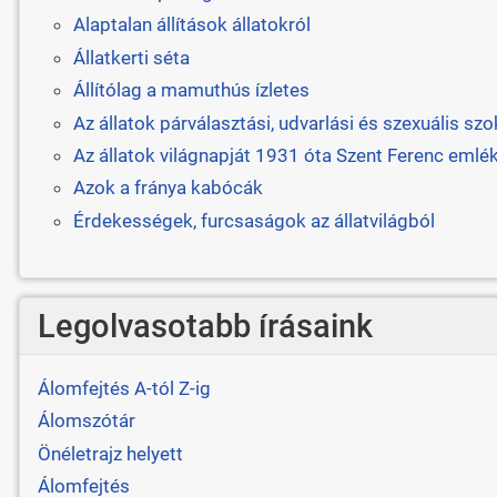
Alaptalan állítások állatokról
Állatkerti séta
Állítólag a mamuthús ízletes
Az állatok párválasztási, udvarlási és szexuális szo
Az állatok világnapját 1931 óta Szent Ferenc emlék
Azok a fránya kabócák
Érdekességek, furcsaságok az állatvilágból
Legolvasotabb írásaink
Álomfejtés A-tól Z-ig
Álomszótár
Önéletrajz helyett
Álomfejtés