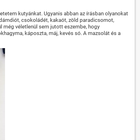
t etetem kutyánkat. Ugyanis abban az írásban olyanokat
dámdiót, csokoládét, kakaót, zöld paradicsomot,
zül még véletlenül sem jutott eszembe, hogy
okhagyma, káposzta, máj, kevés só. A mazsolát és a