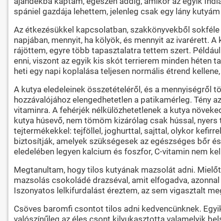
ajándékba kaptam, egészen addig, amikor az egyik Indiáb
spániel gazdája lehettem, jelenleg csak egy lány kutyám 
Az étkezésükkel kapcsolatban, szakkönyvekből sokféle t
napjában, mennyit, ha kölyök, és mennyit az ivarérett. A
rájöttem, egyre több tapasztalatra tettem szert. Példáu
enni, viszont az egyik kis skót terrierem minden héten ta
heti egy napi koplalása teljesen normális étrend kellene
A kutya eledeleinek összetételéről, és a mennyiségről 
hozzávalójához elengedhetetlen a patikamérleg. Tény az
vitaminra. A fehérjék nélkülözhetetlenek a kutya növeked
kutya húsevő, nem tömöm kizárólag csak hússal, nyers t
tejtermékekkel: tejföllel, joghurttal, sajttal, olykor kef
biztosítják, amelyek szükségesek az egészséges bőr és s
eledelében legyen kalcium és foszfor, C-vitamin nem kell, 
Megtanultam, hogy tilos kutyának mazsolát adni. Mielő
mazsolás csokoládé drazséval, amit elfogadva, azonnal 
Iszonyatos lelkifurdalást éreztem, az sem vigasztalt me
Csöves baromfi csontot tilos adni kedvencünknek. Egyik 
valószínűleg az éles csont kilyukasztotta valamelyik bel