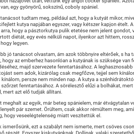
ól hazajövet után, vettünk egy angol cocker spánielt. Azóta
van, egy gyönyörű, sokszínű, coboly spániel.
anácsot tudtam meg, például azt, hogy a kutyát mikor, mive
 kifejlett kutya napjában egyszer, vagy kétszer kapjon ételt.
l arra, hogy a pásztorkutya pulik etetése nem jelent gondot,
rtott diétát, egy evés nélküli napot, ilyenkor azt hittem, ros
, hogy legyen.
több jó tanácsot olvastam, ám azok többnyire eltérőek, s h
, hogy az emberhez hasonlóan a kutyának is szüksége van fe
éséhez, majd szervezete fenntartásához. A leghasznosabb fehé
ojást sem adok, kizárólag csak megfőzve, tejjel sem kínálo
irrel kínálom, persze nem minden nap. A kutya a szénhidrátoktó
zőrzet fenntartásához. A sörélesztő elűzi a bolhákat, mert 
mert azt elő tudják állítani.
tt meghalt az egyik, már beteg spánielem, már étvágytalan
lenyelt pár szemet. Örültem, csak akkor rémültem meg, amik
g, hogy veseelégtelenség miatt veszítettük el.
ismerősünk, ezt a szabályt nem ismerte, mert csöves csontot
ső részét. Egyszer kiskutyánknak, Dollinak, valaki szeretetb