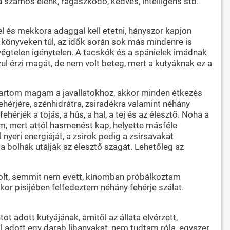
 számos élénk, ragaszkodó, kedves, intelligens stb.
l és mekkora adaggal kell etetni, hányszor kapjon
 A könyveken túl, az idők során sok más mindenre is
 végtelen igénytelen. A tacskók és a spánielek imádnak
szul érzi magát, de nem volt beteg, mert a kutyáknak ez a
a tartom magam a javallatokhoz, akkor minden étkezés
hérjére, szénhidrátra, zsiradékra valamint néhány
rjék a tojás, a hús, a hal, a tej és az élesztő. Noha a
m, mert attól hasmenést kap, helyette másféle
l nyeri energiáját, a zsírok pedig a zsírsavakat
a bolhák utálják az élesztő szagát. Lehetőleg az
 volt, semmit nem evett, kínomban próbálkoztam
or pisijében felfedeztem néhány fehérje szálat.
 adott kutyájának, amitől az állata elvérzett,
ől adott egy darab libanyakat, nem tudtam róla, egyszer