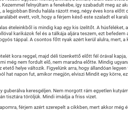
. Kezemmel felnyúltam a fenekébe, így szabadult meg az akad
 legjobban Bindu halála rázott meg, négy éves kora előtt de
aralábét evett, volt, hogy a férjem késő este szaladt el kar
as ételeinkből is mindig kap egy kis ízelítőt. A húsféléket, a
llóval karikázok fel és a tálkája aljára teszem, ezt befedem 
yós táppal. A csontos főtt nyak azért kerül alulra, mert, a
elét kora reggel, majd déli tizenkettő előtt fél órával kapja,
ami még nem fordult elő, nem maradna előtte. Mindig ugyan
 az etető helye változik. Figyelünk arra, hogy állandóan legy
ból hat napon fut, amikor megjön, elviszi Mindit egy körre, ez
ogy guberálva keresgéljen. Nem morgott rám egyetlen kutyá
 tisztára töröljük. Mindi imádja a friss vizet.
apomra, férjem azért szerepelt a cikkben, mert akkor még élt,