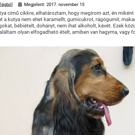
ilágból
Megjelent: 2017. november 15
kutya című cikkre, elhatároztam, hogy megírom azt, én mikén
nt a kutya nem ehet karamellt, gumicukrot, rágógumit, maka
okat, bébiételt, dohányt, nem ihat alkoholt, kávét. Ezek kö
aláltam olyan elfogadható ételt, amiben van hagyma, vagy f