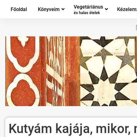
Vegetáriánus
Főoldal
Könyveim
Kézelem
és halas ételek
Kutyám kajája, mikor,