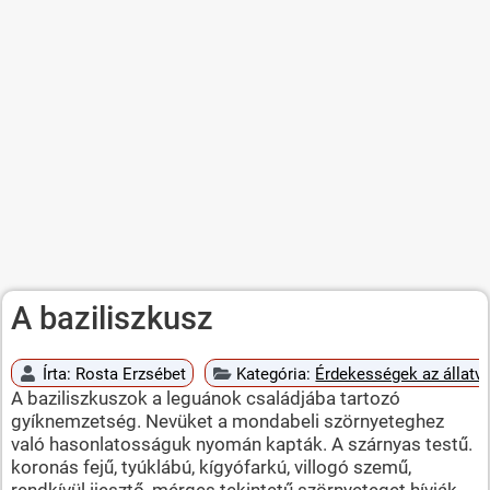
A baziliszkusz
Írta:
Rosta Erzsébet
Kategória:
Érdekességek az állatvi
A baziliszkuszok a leguánok családjába tartozó
gyíknemzetség. Nevüket a mondabeli szörnyeteghez
való hasonlatosságuk nyomán kapták. A szárnyas testű.
koronás fejű, tyúklábú, kígyófarkú, villogó szemű,
rendkívül ijesztő, mérges tekintetű szörnyeteget hívják