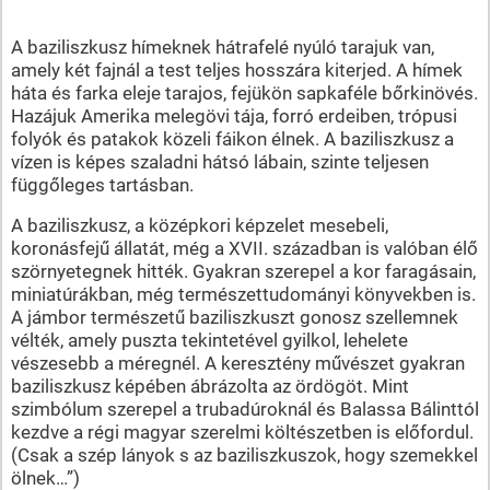
A baziliszkusz hímeknek hátrafelé nyúló tarajuk van,
amely két fajnál a test teljes hosszára kiterjed. A hímek
háta és farka eleje tarajos, fejükön sapkaféle bőrkinövés.
Hazájuk Amerika melegövi tája, forró erdeiben, trópusi
folyók és patakok közeli fáikon élnek. A baziliszkusz a
vízen is képes szaladni hátsó lábain, szinte teljesen
függőleges tartásban.
A baziliszkusz, a középkori képzelet mesebeli,
koronásfejű állatát, még a XVII. században is valóban élő
szörnyetegnek hitték. Gyakran szerepel a kor faragásain,
miniatúrákban, még természettudományi könyvekben is.
A jámbor természetű baziliszkuszt gonosz szellemnek
vélték, amely puszta tekintetével gyilkol, lehelete
vészesebb a méregnél. A keresztény művészet gyakran
baziliszkusz képében ábrázolta az ördögöt. Mint
szimbólum szerepel a trubadúroknál és Balassa Bálinttól
kezdve a régi magyar szerelmi költészetben is előfordul.
(Csak a szép lányok s az baziliszkuszok, hogy szemekkel
ölnek…”)