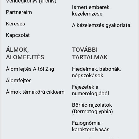
Vendégkönyv (archiv)
Ismert emberek
Partnereim
kézelemzése
Keresés
A kézelemzés gyakorlata
Kapcsolat
ÁLMOK,
TOVÁBBI
ÁLOMFEJTÉS
TARTALMAK
Álomfejtés A-tól Z-ig
Hiedelmek, babonák,
népszokások
Álomfejtés
Fejezetek a
Álmok témakörű cikkeim
numerológiából
Bőrléc-rajzolatok
(Dermatoglyphia)
Fiziognómia -
karakterolvasás