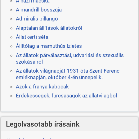
A házi macska
A mandrill bosszúja
Admirális pillangó
Alaptalan állítások állatokról
Állatkerti séta
Állítólag a mamuthús ízletes
Az állatok párválasztási, udvarlási és szexuális
szokásairól
Az állatok világnapját 1931 óta Szent Ferenc
emléknapján, október 4-én ünnepelik.
Azok a fránya kabócák
Érdekességek, furcsaságok az állatvilágból
Legolvasotabb írásaink