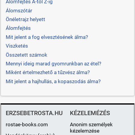
Álomfejtés A-tól Z-ig
Álomszótár
Önéletrajz helyett
Álomfejtés
Mit jelent a fog elvesztésének álma?
Viszketés
Összetett számok
Mennyi ideig marad gyomrunkban az étel?
Miként értelmezhető a tűzvész álma?
Mit jelent a hajhullás, a kopaszodás álma?
ERZSEBETROSTA.HU
KÉZELEMÉZÉS
rostae-books.com
Anonim személyek
kézelemzése