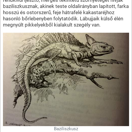
baziliszkusznak, akinek teste oldalirányban lapított, farka
hosszú és ostorszerű, feje hátrafelé kakastaréjhoz
hasonló bőrlebenyben folytatódik. Lábujjaik külső élén
megnyúlt pikkelyekből kialakult szegély van.
Baziliszkusz