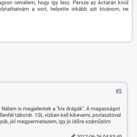
agyon remélem, hogy így lesz. Persze az Actarán kívül
lytathatnám a sort, helyette inkább azt kívánom, ne
#5
l. Nálam is megjelentek a "kis drágák". A magasságot
lenfél táborát. 10L vízben kell kikeverni, porlasztóval
helyük, jól megpermetezem, így jó időre száműzöm
2017-06-26 04:53:49