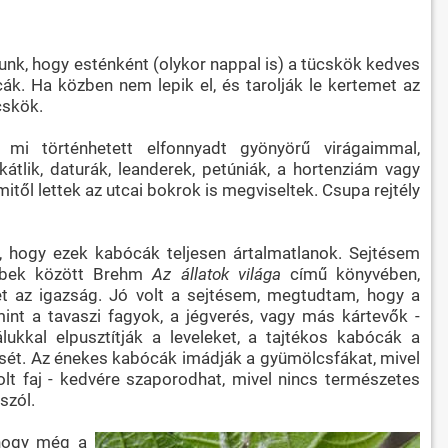
tunk, hogy esténként (olykor nappal is) a tücskök kedves
k. Ha közben nem lepik el, és tarolják le kertemet az
cskök.
mi történhetett elfonnyadt gyönyörű virágaimmal,
tlik, daturák, leanderek, petúniák, a hortenziám vagy
itől lettek az utcai bokrok is megviseltek. Csupa rejtély
, hogy ezek kabócák teljesen ártalmatlanok. Sejtésem
öbbek között Brehm
Az állatok világa
című könyvében,
et az igazság. Jó volt a sejtésem, megtudtam, hogy a
int a tavaszi fagyok, a jégverés, vagy más kártevők -
ukkal elpusztítják a leveleket, a tajtékos kabócák a
ését. Az énekes kabócák imádják a gyümölcsfákat, mivel
olt faj - kedvére szaporodhat, mivel nincs természetes
szól.
 hogy még a