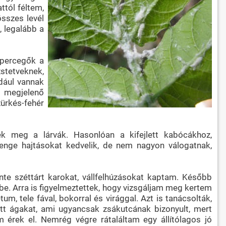
ttól féltem,
összes levél
, legalább a
 percegők a
zstetveknek,
ldául vannak
en megjelenő
ürkés-fehér
nek meg a lárvák. Hasonlóan a kifejlett kabócákhoz,
senge hajtásokat kedvelik, de nem nagyon válogatnak,
nte széttárt karokat, vállfelhúzásokat kaptam. Később
be. Arra is figyelmeztettek, hogy vizsgáljam meg kertem
um, tele fával, bokorral és virággal. Azt is tanácsolták,
tt ágakat, ami ugyancsak zsákutcának bizonyult, mert
 érek el. Nemrég végre rátaláltam egy állítólagos jó