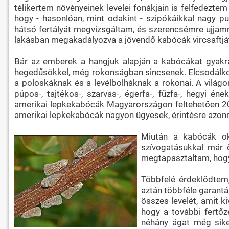
télikertem növényeinek levelei fonákjain is felfedeztem
hogy - hasonlóan, mint odakint - szipókáikkal nagy pu
hátsó fertályát megvizsgáltam, és szerencsémre ujjamma
lakásban megakadályozva a jövendő kabócák vircsaftjá
Bár az emberek a hangjuk alapján a kabócákat gyakr
hegedűsökkel, még rokonságban sincsenek. Elcsodálkozt
a poloskáknak és a levélbolháknak a rokonai. A világo
púpos-, tajtékos-, szarvas-, égerfa-, fűzfa-, hegyi én
amerikai lepkekabócák Magyarországon feltehetően 20
amerikai lepkekabócák nagyon ügyesek, érintésre azonnal
Miután a kabócák okt
szívogatásukkal már ő
megtapasztaltam, hogy 
Többfelé érdeklődtem,
aztán többféle garantá
összes levelét, amit ki
hogy a további fertőz
néhány ágat még siker