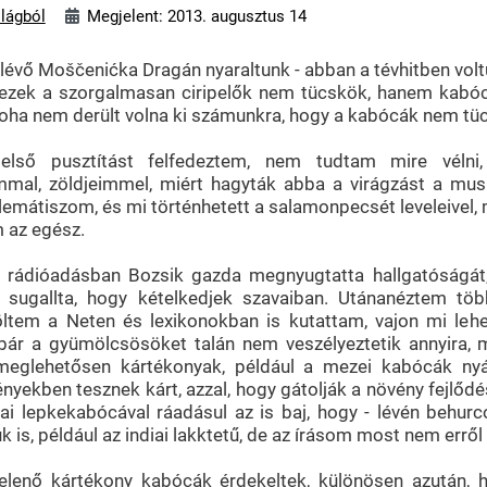
ilágból
Megjelent: 2013. augusztus 14
án lévő Moščenićka Dragán nyaraltunk - abban a tévhitben vol
ezek a szorgalmasan ciripelők nem tücskök, hanem kabócá
oha nem derült volna ki számunkra, hogy a kabócák nem tü
első pusztítást felfedeztem, nem tudtam mire vélni, 
mmal, zöldjeimmel, miért hagyták abba a virágzást a muská
lemátiszom, és mi történhetett a salamonpecsét leveleivel, m
m az egész.
i rádióadásban Bozsik gazda megnyugtatta hallgatóságát
t sugallta, hogy kételkedjek szavaiban. Utánanéztem t
öltem a Neten és lexikonokban is kutattam, vajon mi leh
bár a gyümölcsösöket talán nem veszélyeztetik annyira, m
meglehetősen kártékonyak, például a mezei kabócák nyál
yekben tesznek kárt, azzal, hogy gátolják a növény fejlőd
i lepkekabócával ráadásul az is baj, hogy - lévén behurc
k is, például az indiai lakktetű, de az írásom most nem erről 
elenő kártékony kabócák érdekeltek, különösen azután,