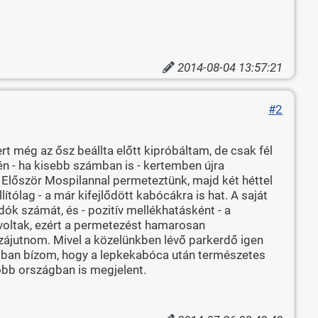
2014-08-04 13:57:21
#2
t még az ősz beállta előtt kipróbáltam, de csak fél
én - ha kisebb számban is - kertemben újra
 Először Mospilannal permeteztünk, majd két héttel
ítólag - a már kifejlődött kabócákra is hat. A saját
k számát, és - pozitív mellékhatásként - a
 voltak, ezért a permetezést hamarosan
zájutnom. Mivel a közelünkben lévő parkerdő igen
abban bízom, hogy a lepkekabóca után természetes
öbb országban is megjelent.