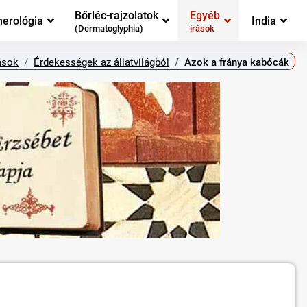
Bőrléc-rajzolatok
Egyéb
erológia
India
(Dermatoglyphia)
írások
ások
Érdekességek az állatvilágból
Azok a fránya kabócák