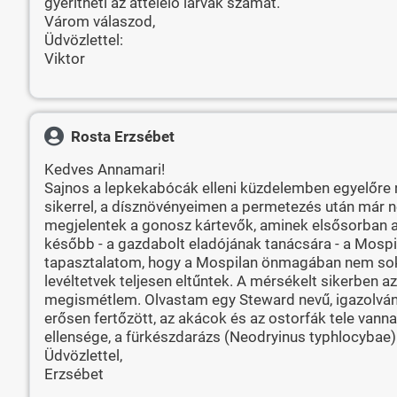
gyérítheti az áttelelő lárvák számát.
Várom válaszod,
Üdvözlettel:
Viktor
Rosta Erzsébet
Kedves Annamari!
Sajnos a lepkekabócák elleni küzdelemben egyelőre ne
sikerrel, a dísznövényeimen a permetezés után már ne
megjelentek a gonosz kártevők, aminek elsősorban a 
később - a gazdabolt eladójának tanácsára - a Mospilan
tapasztalatom, hogy a Mospilan önmagában nem sokat 
levéltetvek teljesen eltűntek. A mérsékelt sikerben
megismétlem. Olvastam egy Steward nevű, igazolvánny
erősen fertőzött, az akácok és az ostorfák tele va
ellensége, a fürkészdarázs (Neodryinus typhlocybae)
Üdvözlettel,
Erzsébet