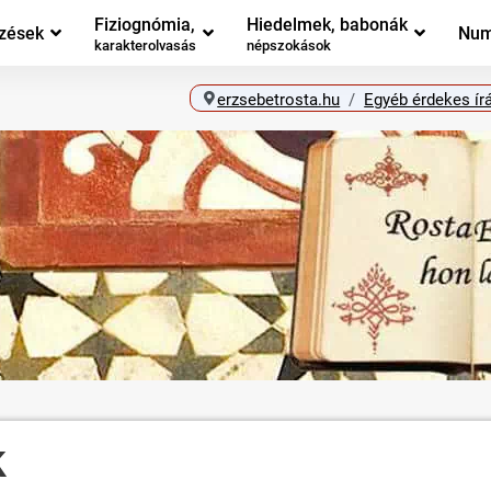
Fiziognómia,
Hiedelmek, babonák
zések
Num
karakterolvasás
népszokások
erzsebetrosta.hu
Egyéb érdekes ír
k