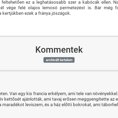
, feltehetően ez a leghatásosabb szer a kabócák ellen. N
 tél vége felé olajos lemosó permetezést is. Bár még fo
 kertjükben ezek a fránya jószágok.
Kommentek
archivált tartalom
ten. Van egy kis francia erkélyem, ami tele van növényekke
ív kettősét ajánlották, ami tavaj erősen meggyengítette az el
r a maradékot leviszem, és a ház előtti bokrokat, ami tábor