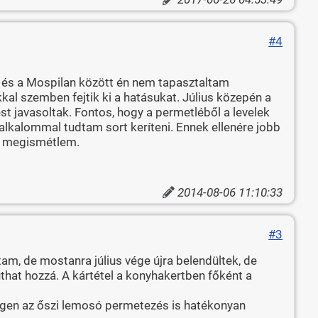
#4
a és a Mospilan között én nem tapasztaltam
kal szemben fejtik ki a hatásukat. Július közepén a
t javasoltak. Fontos, hogy a permetléből a levelek
alkalommal tudtam sort keríteni. Ennek ellenére jobb
st megismétlem.
2014-08-06 11:10:33
#3
m, de mostanra július vége újra belendültek, de
uthat hozzá. A kártétel a konyhakertben főként a
 Igen az őszi lemosó permetezés is hatékonyan