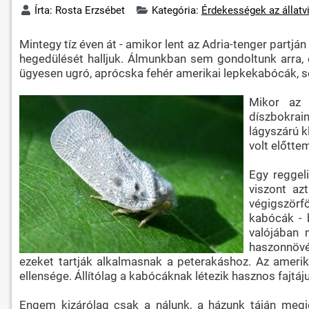
Írta:
Rosta Erzsébet
Kategória:
Érdekességek az állatv
Mintegy tíz éven át - amikor lent az Adria-tenger partj
hegedülését halljuk. Álmunkban sem gondoltunk arra, 
ügyesen ugró, aprócska fehér amerikai lepkekabócák, s
Mikor az 
díszbokrai
lágyszárú k
volt előtte
Egy reggel
viszont az
végigszörf
kabócák - 
valójában 
haszonnövén
ezeket tartják alkalmasnak a peterakáshoz. Az amerika
ellensége. Állítólag a kabócáknak létezik hasznos fajtáju
Engem kizárólag csak a nálunk, a házunk táján megj