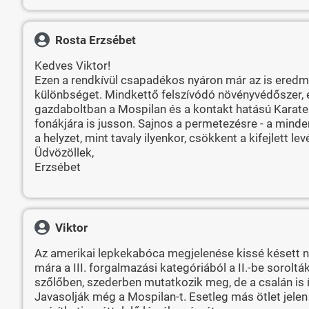
Rosta Erzsébet
Kedves Viktor!
Ezen a rendkívül csapadékos nyáron már az is eredmé
különbséget. Mindkettő felszívódó növényvédőszer, és
gazdaboltban a Mospilan és a kontakt hatású Karate 
fonákjára is jusson. Sajnos a permetezésre - a mind
a helyzet, mint tavaly ilyenkor, csökkent a kifejlett
Üdvözöllek,
Erzsébet
Viktor
Az amerikai lepkekabóca megjelenése kissé késett ná
mára a III. forgalmazási kategóriából a II.-be sorolt
szőlőben, szederben mutatkozik meg, de a csalán is ízl
Javasolják még a Mospilan-t. Esetleg más ötlet jele