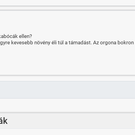
 kabócák ellen?
egyre kevesebb növény éli túl a támadást. Az orgona bokron 
ák