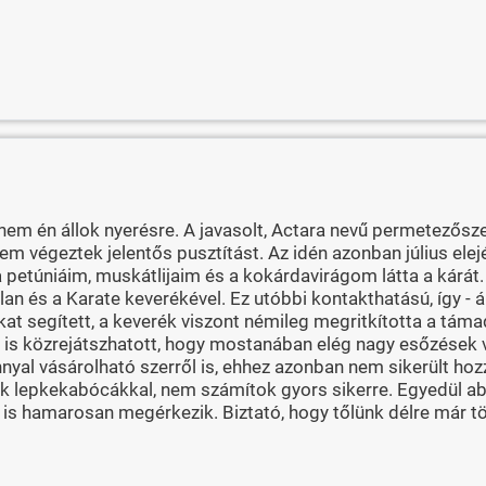
m én állok nyerésre. A javasolt, Actara nevű permetezőszer
m végeztek jelentős pusztítást. Az idén azonban július elej
petúniáim, muskátlijaim és a kokárdavirágom látta a kárát.
 és a Karate keverékével. Ez utóbbi kontakthatású, így - áll
segített, a keverék viszont némileg megritkította a támadó
 az is közrejátszhatott, hogy mostanában elég nagy esőzések
al vásárolható szerről is, ehhez azonban nem sikerült hoz
nnak lepkekabócákkal, nem számítok gyors sikerre. Egyedül 
 is hamarosan megérkezik. Biztató, hogy tőlünk délre már t