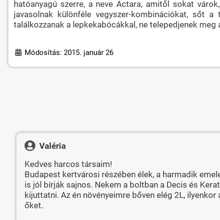
hatóanyagú szerre, a neve Actara, amitől sokat várok
javasolnak különféle vegyszer-kombinációkat, sőt a
találkozzanak a lepkekabócákkal, ne telepedjenek meg a
Módosítás: 2015. január 26
Valéria
Kedves harcos társaim!
Budapest kertvárosi részében élek, a harmadik emele
is jól bírják sajnos. Nekem a boltban a Decis és Kerat
kijuttatni. Az én növényeimre bőven elég 2L, ilyenko
őket.