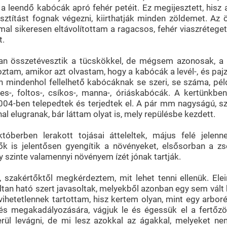
 a leendő kabócák apró fehér petéit. Ez megijesztett, hisz a
sztítást fognak végezni, kiirthatják minden zöldemet. Az 
l sikeresen eltávolítottam a ragacsos, fehér viaszréteget
t.
an összetévesztik a tücskökkel, de mégsem azonosak, a
am, amikor azt olvastam, hogy a kabócák a levél-, és paj
n mindenhol fellelhető kabócáknak se szeri, se száma, pé
ekes-, foltos-, csíkos-, manna-, óriáskabócák. A kertünkb
04-ben telepedtek és terjedtek el. A pár mm nagyságú, sz
 elugranak, bár láttam olyat is, mely repülésbe kezdett.
óberben lerakott tojásai átteleltek, május felé jelen
k is jelentősen gyengítik a növényeket, elsősorban a z
szinte valamennyi növényem ízét jónak tartják.
 szakértőktől megkérdeztem, mit lehet tenni ellenük. Elei
ltan ható szert javasoltak, melyekből azonban egy sem vált 
vihetetlennek tartottam, hisz kertem olyan, mint egy arborét
és megakadályozására, vágjuk le és égessük el a fertőzö
ül levágni, de mi lesz azokkal az ágakkal, melyeket nem