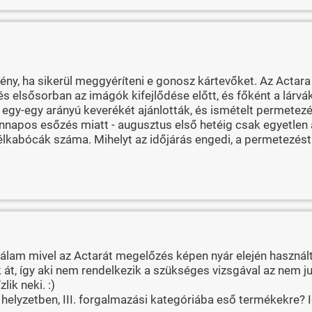
ny, ha sikerül meggyéríteni e gonosz kártevőket. Az Actar
 elsősorban az imágók kifejlődése előtt, és főként a lárvák
egy-egy arányú keverékét ajánlották, és ismételt permetezés
ennapos esőzés miatt - augusztus első hetéig csak egyetlen 
 levélkabócák száma. Mihelyt az időjárás engedi, a permetezé
lam mivel az Actarát megelőzés képen nyár elején használta
ák át, így aki nem rendelkezik a szükséges vizsgával az nem j
ik neki. :)
n helyzetben, III. forgalmazási kategóriába eső termékekre?