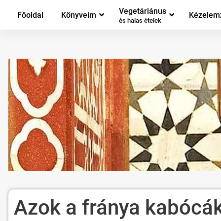
Vegetáriánus
Főoldal
Könyveim
Kézelem
és halas ételek
Azok a fránya kabócá