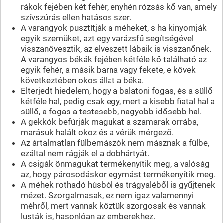
rákok fejében két fehér, enyhén rózsás kő van, amely
szívszúrás ellen hatásos szer.
A varangyok pusztítják a méheket, s ha kinyomják
egyik szemüket, azt egy varázsfű segítségével
visszanövesztik, az elveszett lábaik is visszanőnek.
A varangyos békák fejében kétféle kő található az
egyik fehér, a másik barna vagy fekete, e kövek
következtében okos állat a béka.
Elterjedt hiedelem, hogy a balatoni fogas, és a süllő
kétféle hal, pedig csak egy, mert a kisebb fiatal hal a
süllő, a fogas a testesebb, nagyobb idősebb hal.
A gekkók befúrják magukat a szamarak orrába,
marásuk halált okoz és a vérük mérgező.
Az ártalmatlan fülbemászók nem másznak a fülbe,
ezáltal nem rágják el a dobhártyát.
A csigák önmagukat termékenyítik meg, a valóság
az, hogy párosodáskor egymást termékenyítik meg.
A méhek rothadó húsból és trágyaléből is gyűjtenek
mézet. Szorgalmasak, ez nem igaz valamennyi
méhről, mert vannak köztük szorgosak és vannak
lusták is, hasonlóan az emberekhez.