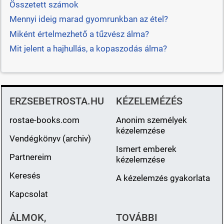
Összetett számok
Mennyi ideig marad gyomrunkban az étel?
Miként értelmezhető a tűzvész álma?
Mit jelent a hajhullás, a kopaszodás álma?
ERZSEBETROSTA.HU
KÉZELEMÉZÉS
rostae-books.com
Anonim személyek
kézelemzése
Vendégkönyv (archiv)
Ismert emberek
Partnereim
kézelemzése
Keresés
A kézelemzés gyakorlata
Kapcsolat
ÁLMOK,
TOVÁBBI