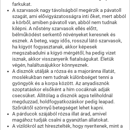
farkukat.
A szarvasok nagy távolságból megérzik a pávatoll
szagát, ami elővigyázatosságra inti őket, mert abból
a körből, amiben pávatoll van, abból nem tudnak
kilépni. A nőstény szarvasok ellés előtt,
bélműködést serkentő növényeket keresnek és
esznek. A beteg, vagy idős, rosszul látó szarvasok,
ha kígyót fogyasztanak, akkor képesek
megszabadulni a kígyó mérgétől, ha pedig vizet
isznak, akkor visszanyerik fiatalságukat. Életük
végén, haláltusájukkor könnyeznek.
A disznók utálják a rózsa és a majoránna illatát,
moslékukban nem tudnak különbséget tenni a
gyöngyök és a korpa között. Az anyadisznók
szoptatáskor elsőként a hím cocáknak adják
csecsüket. Állítólag a disznók agya teliholdnál
megduzzad, holdfogyatkozáskor pedig leapad.
Szőrüktől szörnyű betegséget lehet kapni.
A párducok szájából rózsa illat árad, amivel
magához tudják csalni a gyanútlan állatokat.
A vízilókról azt híresztelték, hogy nyerítenek, mint a