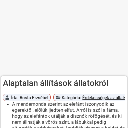
Alaptalan állítások állatokról
Írta:
Rosta Erzsébet
Kategória:
Érdekességek az állatvi
A mendemonda szerint az elefánt iszonyodik az
egerektől, előlük ijedten elfut. Arról is szól a fáma,
hogy az elefántok utálják a disznók röfögését, és ki
nem állhatják a vörös színt, a lábukkal pedig
eltiporják a sárkányokat. Imádják viszont a holdat és