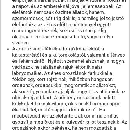
a napot, és az embereknél jóval jellemesebbek. Az
elefántok nemcsak őszinte állatok, hanem,
szemérmesek, sőt frigidek is, a nemileg jól teljesítő
elefántbika az aktus előtt a nősténnyel együtt
mandragórát esznek, közösülés után pedig
alaposan lemossák magukat a tó, vagy a folyó
vízében.
Az oroszlánok félnek a forgó kerekektől, a
kakastaréjtól és a kukorékolástól, valamint a fényes
és fehér színtől. Nyitott szemmel alszanak, s hogy a
vadászok ne találjanak rájuk, eltörlik saját
lábnyomaikat. Az éhes oroszlánok farkukkal a
földön egy kört rajzolnak, miközben hangosan
ordítanak, ordításukkal megrémítik az állatokat,
akiknek figyelmükbe ajánlják, hogy tilos átlépniük az
általuk rajzolt kört. A nőstény oroszlánok halott
kölyköket hoznak világra, akik csak harmadnapra
élednek fel, miután apjuk a képükbe fúj. Ha
megbetegednek az elefántok, akkor a majomhús
gyógyítja meg őket és a kutyavér is jót tesz nekik. Az
oroszlánok akkor békések, ha nem mozgatják a