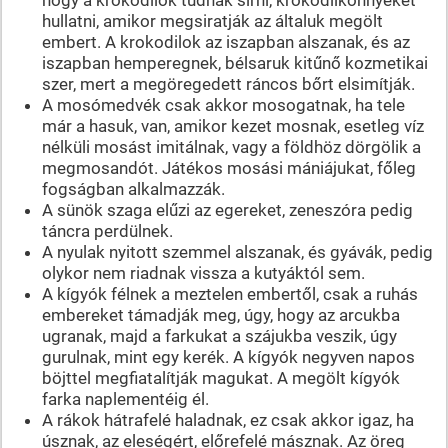
hullatni, amikor megsiratják az általuk megölt
embert. A krokodilok az iszapban alszanak, és az
iszapban hemperegnek, bélsaruk kitűnő kozmetikai
szer, mert a megöregedett ráncos bőrt elsimítják.
A mosómedvék csak akkor mosogatnak, ha tele
már a hasuk, van, amikor kezet mosnak, esetleg víz
nélküli mosást imitálnak, vagy a földhöz dörgölik a
megmosandót. Játékos mosási mániájukat, főleg
fogságban alkalmazzák.
A sünök szaga elűzi az egereket, zeneszóra pedig
táncra perdülnek.
A nyulak nyitott szemmel alszanak, és gyávák, pedig
olykor nem riadnak vissza a kutyáktól sem.
A kígyók félnek a meztelen embertől, csak a ruhás
embereket támadják meg, úgy, hogy az arcukba
ugranak, majd a farkukat a szájukba veszik, úgy
gurulnak, mint egy kerék. A kígyók negyven napos
böjttel megfiatalítják magukat. A megölt kígyók
farka naplementéig él.
A rákok hátrafelé haladnak, ez csak akkor igaz, ha
úsznak, az eleségért, előrefelé másznak. Az öreg