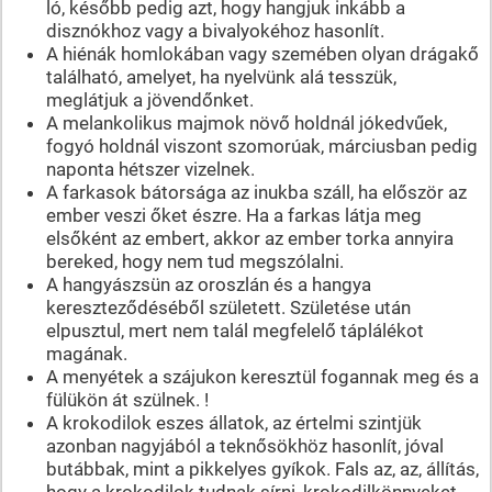
ló, később pedig azt, hogy hangjuk inkább a
disznókhoz vagy a bivalyokéhoz hasonlít.
A hiénák homlokában vagy szemében olyan drágakő
található, amelyet, ha nyelvünk alá tesszük,
meglátjuk a jövendőnket.
A melankolikus majmok növő holdnál jókedvűek,
fogyó holdnál viszont szomorúak, márciusban pedig
naponta hétszer vizelnek.
A farkasok bátorsága az inukba száll, ha először az
ember veszi őket észre. Ha a farkas látja meg
elsőként az embert, akkor az ember torka annyira
bereked, hogy nem tud megszólalni.
A hangyászsün az oroszlán és a hangya
kereszteződéséből született. Születése után
elpusztul, mert nem talál megfelelő táplálékot
magának.
A menyétek a szájukon keresztül fogannak meg és a
fülükön át szülnek. !
A krokodilok eszes állatok, az értelmi szintjük
azonban nagyjából a teknősökhöz hasonlít, jóval
butábbak, mint a pikkelyes gyíkok. Fals az, az, állítás,
hogy a krokodilok tudnak sírni, krokodilkönnyeket