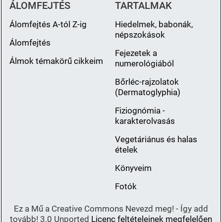
ÁLOMFEJTÉS
TARTALMAK
Álomfejtés A-tól Z-ig
Hiedelmek, babonák,
népszokások
Álomfejtés
Fejezetek a
Álmok témakörű cikkeim
numerológiából
Bőrléc-rajzolatok
(Dermatoglyphia)
Fiziognómia -
karakterolvasás
Vegetáriánus és halas
ételek
Könyveim
Fotók
Ez a Mű a Creative Commons Nevezd meg! - Így add
tovább! 3.0 Unported
Licenc feltételeinek megfelelően