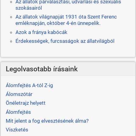
Az állatok párválasztási, udvarlási és szexuális
szokásairól
Az állatok világnapját 1931 óta Szent Ferenc
emléknapján, október 4-én ünnepelik.
Azok a fránya kabócák
Érdekességek, furcsaságok az állatvilágból
Legolvasotabb írásaink
Álomfejtés A-tól Z-ig
Álomszótár
Önéletrajz helyett
Álomfejtés
Mit jelent a fog elvesztésének álma?
Viszketés