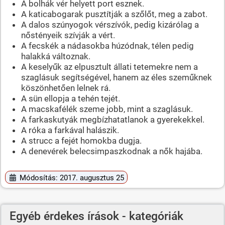
A bolhák vér helyett port esznek.
A katicabogarak pusztítják a szőlőt, meg a zabot.
A dalos szúnyogok vérszívók, pedig kizárólag a
nőstényeik szívják a vért.
A fecskék a nádasokba húzódnak, télen pedig
halakká változnak.
A keselyűk az elpusztult állati tetemekre nem a
szaglásuk segítségével, hanem az éles szeműknek
köszönhetően lelnek rá.
A sün ellopja a tehén tejét.
A macskafélék szeme jobb, mint a szaglásuk.
A farkaskutyák megbízhatatlanok a gyerekekkel.
A róka a farkával halászik.
A strucc a fejét homokba dugja.
A denevérek belecsimpaszkodnak a nők hajába.
Módosítás: 2017. augusztus 25
Egyéb érdekes írások - kategóriák