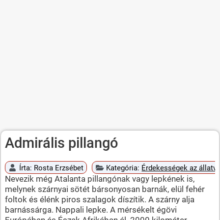
Admirális pillangó
Írta:
Rosta Erzsébet
Kategória:
Érdekességek az állatvi
Nevezik még Atalanta pillangónak vagy lepkének is,
melynek szárnyai sötét bársonyosan barnák, elül fehér
foltok és élénk piros szalagok díszítik. A szárny alja
barnássárga. Nappali lepke. A mérsékelt égövi
Európában és Észak Afrikában él. 2000 kilométer