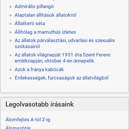
Admirális pillangó
Alaptalan állítások állatokról
Állatkerti séta
Állítólag a mamuthús ízletes
Az állatok párválasztási, udvarlási és szexuális
szokásairól
Az állatok világnapját 1931 óta Szent Ferenc
emléknapján, október 4-én ünnepelik.
Azok a fránya kabócák
Érdekességek, furcsaságok az állatvilágból
Legolvasotabb írásaink
Álomfejtés A-tól Z-ig
Álomszótár