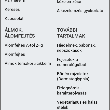
Partnereim
kézelemzése
Keresés
A kézelemzés gyakorlata
Kapcsolat
ÁLMOK,
TOVÁBBI
ÁLOMFEJTÉS
TARTALMAK
Álomfejtés A-tól Z-ig
Hiedelmek, babonák,
népszokások
Álomfejtés
Fejezetek a
Álmok témakörű cikkeim
numerológiából
Bőrléc-rajzolatok
(Dermatoglyphia)
Fiziognómia -
karakterolvasás
Vegetáriánus és halas
ételek