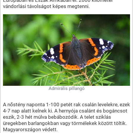
vándorlási távolságot képes megtenni.
Admirális pillangó
A nőstény naponta 1-100 petét rak csalán levelekre, ezek
4-7 nap alatt kelnek ki. A hernyója csalánt és bogáncsot
eszik, 2-3 hét múlva bebábozódik. A telet sziklás
üregekben barlangokban vagy törmélekek között töltik.
Magyarországon védett.