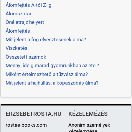
Álomfejtés A-tól Z-ig
Álomszótár
Önéletrajz helyett
Álomfejtés
Mit jelent a fog elvesztésének álma?
Viszketés
Összetett számok
Mennyi ideig marad gyomrunkban az étel?
Miként értelmezhető a tűzvész álma?
Mit jelent a hajhullás, a kopaszodás álma?
ERZSEBETROSTA.HU
KÉZELEMÉZÉS
rostae-books.com
Anonim személyek
kézelemzése