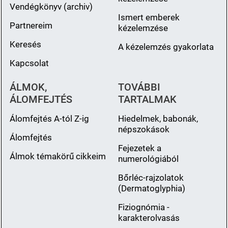
Vendégkönyv (archiv)
Ismert emberek
Partnereim
kézelemzése
Keresés
A kézelemzés gyakorlata
Kapcsolat
ÁLMOK,
TOVÁBBI
ÁLOMFEJTÉS
TARTALMAK
Álomfejtés A-tól Z-ig
Hiedelmek, babonák,
népszokások
Álomfejtés
Fejezetek a
Álmok témakörű cikkeim
numerológiából
Bőrléc-rajzolatok
(Dermatoglyphia)
Fiziognómia -
karakterolvasás