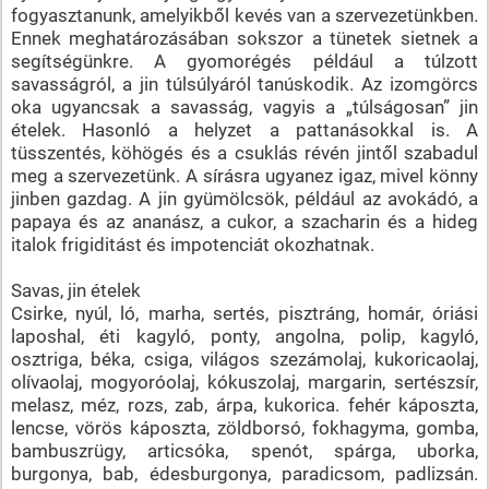
fogyasztanunk, amelyikből kevés van a szervezetünkben.
Ennek meghatározásában sokszor a tünetek sietnek a
segítségünkre. A gyomorégés például a túlzott
savasságról, a jin túlsúlyáról tanúskodik. Az izomgörcs
oka ugyancsak a savasság, vagyis a „túlságosan” jin
ételek. Hasonló a helyzet a pattanásokkal is. A
tüsszentés, köhögés és a csuklás révén jintől szabadul
meg a szervezetünk. A sírásra ugyanez igaz, mivel könny
jinben gazdag. A jin gyümölcsök, például az avokádó, a
papaya és az ananász, a cukor, a szacharin és a hideg
italok frigiditást és impotenciát okozhatnak.
Savas, jin ételek
Csirke, nyúl, ló, marha, sertés, pisztráng, homár, óriási
laposhal, éti kagyló, ponty, angolna, polip, kagyló,
osztriga, béka, csiga, világos szezámolaj, kukoricaolaj,
olívaolaj, mogyoróolaj, kókuszolaj, margarin, sertészsír,
melasz, méz, rozs, zab, árpa, kukorica. fehér káposzta,
lencse, vörös káposzta, zöldborsó, fokhagyma, gomba,
bambuszrügy, articsóka, spenót, spárga, uborka,
burgonya, bab, édesburgonya, paradicsom, padlizsán.