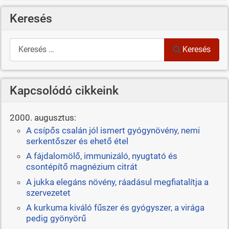
Keresés
Keresés
Keresés
Kapcsolódó cikkeink
2000. augusztus:
A csípős csalán jól ismert gyógynövény, nemi
serkentőszer és ehető étel
A fájdalomölő, immunizáló, nyugtató és
csontépítő magnézium citrát
A jukka elegáns növény, ráadásul megfiatalítja a
szervezetet
A kurkuma kiváló fűszer és gyógyszer, a virága
pedig gyönyörű