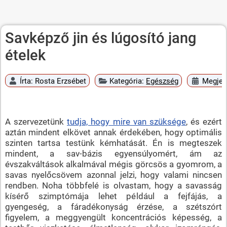
Savképző jin és lúgosító jang
ételek
Írta:
Rosta Erzsébet
Kategória:
Egészség
Megjele
A szervezetünk
tudja, hogy mire van szüksége
, és ezért
aztán mindent elkövet annak érdekében, hogy optimális
szinten tartsa testünk kémhatását. Én is megteszek
mindent, a sav-bázis egyensúlyomért, ám az
évszakváltások alkalmával mégis görcsös a gyomrom, a
savas nyelőcsövem azonnal jelzi, hogy valami nincsen
rendben. Noha többfelé is olvastam, hogy a savasság
kísérő szimptómája lehet például a fejfájás, a
gyengeség, a fáradékonyság érzése, a szétszórt
figyelem, a meggyengült koncentrációs képesség, a