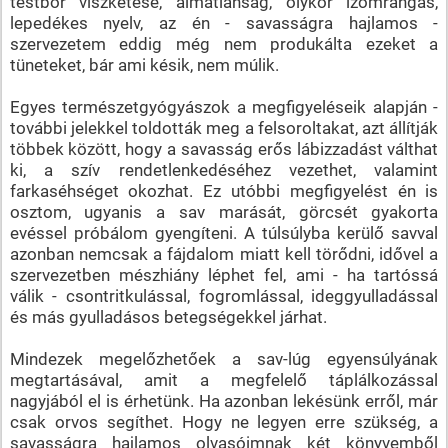
testbőr viszketése, álmatlanság, olykor izomrángás,
lepedékes nyelv, az én - savasságra hajlamos -
szervezetem eddig még nem produkálta ezeket a
tüneteket, bár ami késik, nem múlik.
Egyes természetgyógyászok a megfigyeléseik alapján -
további jelekkel toldották meg a felsoroltakat, azt állítják
többek között, hogy a savasság erős lábizzadást válthat
ki, a szív rendetlenkedéséhez vezethet, valamint
farkaséhséget okozhat. Ez utóbbi megfigyelést én is
osztom, ugyanis a sav marását, görcsét gyakorta
evéssel próbálom gyengíteni. A túlsúlyba kerülő savval
azonban nemcsak a fájdalom miatt kell törődni, idővel a
szervezetben mészhiány léphet fel, ami - ha tartóssá
válik - csontritkulással, fogromlással, ideggyulladással
és más gyulladásos betegségekkel járhat.
Mindezek megelőzhetőek a sav-lúg egyensúlyának
megtartásával, amit a megfelelő táplálkozással
nagyjából el is érhetünk. Ha azonban lekésünk erről, már
csak orvos segíthet. Hogy ne legyen erre szükség, a
savasságra hajlamos olvasóimnak két könyvemből