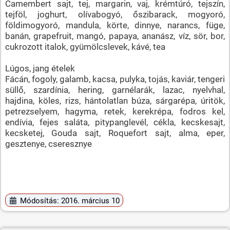
Camembert sajt, tej, margarin, vaj, krémtúró, tejszín,
tejföl, joghurt, olívabogyó, őszibarack, mogyoró,
földimogyoró, mandula, körte, dinnye, narancs, füge,
banán, grapefruit, mangó, papaya, ananász, víz, sör, bor,
cukrozott italok, gyümölcslevek, kávé, tea
Lúgos, jang ételek
Fácán, fogoly, galamb, kacsa, pulyka, tojás, kaviár, tengeri
süllő, szardínia, hering, garnélarák, lazac, nyelvhal,
hajdina, köles, rizs, hántolatlan búza, sárgarépa, úritök,
petrezselyem, hagyma, retek, kerekrépa, fodros kel,
endívia, fejes saláta, pitypanglevél, cékla, kecskesajt,
kecsketej, Gouda sajt, Roquefort sajt, alma, eper,
gesztenye, cseresznye
Módosítás: 2016. március 10