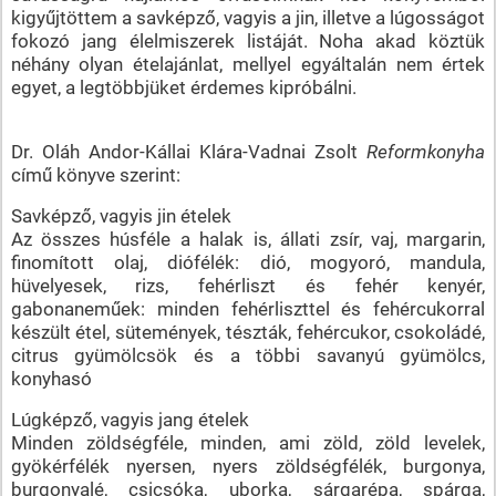
kigyűjtöttem a savképző, vagyis a jin, illetve a lúgosságot
fokozó jang élelmiszerek listáját. Noha akad köztük
néhány olyan ételajánlat, mellyel egyáltalán nem értek
egyet, a legtöbbjüket érdemes kipróbálni.
Dr. Oláh Andor-Kállai Klára-Vadnai Zsolt
Reformkonyha
című könyve szerint:
Savképző, vagyis jin ételek
Az összes húsféle a halak is, állati zsír, vaj, margarin,
finomított olaj, diófélék: dió, mogyoró, mandula,
hüvelyesek, rizs, fehérliszt és fehér kenyér,
gabonaneműek: minden fehérliszttel és fehércukorral
készült étel, sütemények, tészták, fehércukor, csokoládé,
citrus gyümölcsök és a többi savanyú gyümölcs,
konyhasó
Lúgképző, vagyis jang ételek
Minden zöldségféle, minden, ami zöld, zöld levelek,
gyökérfélék nyersen, nyers zöldségfélék, burgonya,
burgonyalé, csicsóka, uborka, sárgarépa, spárga,