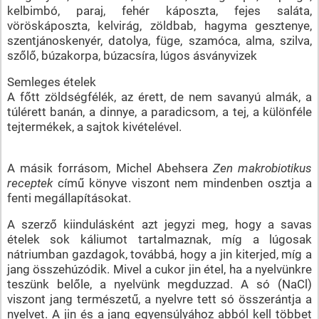
kelbimbó, paraj, fehér káposzta, fejes saláta,
vöröskáposzta, kelvirág, zöldbab, hagyma gesztenye,
szentjánoskenyér, datolya, füge, szamóca, alma, szilva,
szőlő, búzakorpa, búzacsíra, lúgos ásványvizek
Semleges ételek
A főtt zöldségfélék, az érett, de nem savanyú almák, a
túlérett banán, a dinnye, a paradicsom, a tej, a különféle
tejtermékek, a sajtok kivételével.
A másik forrásom, Michel Abehsera
Zen makrobiotikus
receptek
című könyve viszont nem mindenben osztja a
fenti megállapításokat.
A szerző kiindulásként azt jegyzi meg, hogy a savas
ételek sok káliumot tartalmaznak, míg a lúgosak
nátriumban gazdagok, továbbá, hogy a jin kiterjed, míg a
jang összehúzódik. Mivel a cukor jin étel, ha a nyelvünkre
teszünk belőle, a nyelvünk megduzzad. A só (NaCl)
viszont jang természetű, a nyelvre tett só összerántja a
nyelvet. A jin és a jang egyensúlyához abból kell többet