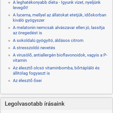
A leghatékonyabb diéta - Igyunk vizet, nyeljünk
levegőt!
A lucerna, mellyel az állatokat etetjük, időskorban
kiváló gyógyszer
A melatonin nemcsak alvászavar ellen jó, lassítja
az öregedést is
A sokoldalú gyógyító, áldásos citrom
A stresszoldó nevetés
A vírusölő, antiallergén bioflavonoidok, vagyis a P-
vitamin
Az élesztő olcsó vitaminbomba, bőrtápláló és
állítólag fogyaszt is
Az élesztő ősei
Legolvasotabb írásaink