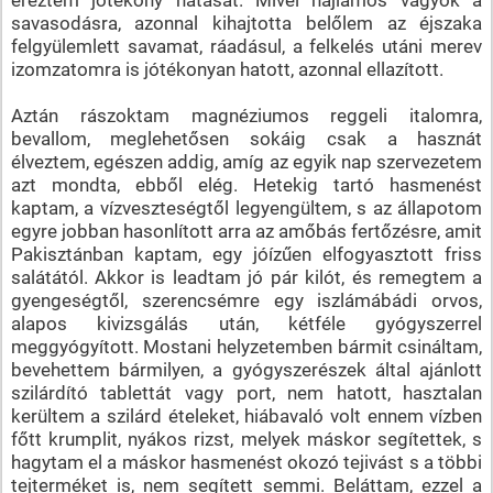
savasodásra, azonnal kihajtotta belőlem az éjszaka
felgyülemlett savamat, ráadásul, a felkelés utáni merev
izomzatomra is jótékonyan hatott, azonnal ellazított.
Aztán rászoktam magnéziumos reggeli italomra,
bevallom, meglehetősen sokáig csak a hasznát
élveztem, egészen addig, amíg az egyik nap szervezetem
azt mondta, ebből elég. Hetekig tartó hasmenést
kaptam, a vízveszteségtől legyengültem, s az állapotom
egyre jobban hasonlított arra az amőbás fertőzésre, amit
Pakisztánban kaptam, egy jóízűen elfogyasztott friss
salátától. Akkor is leadtam jó pár kilót, és remegtem a
gyengeségtől, szerencsémre egy iszlámábádi orvos,
alapos kivizsgálás után, kétféle gyógyszerrel
meggyógyított. Mostani helyzetemben bármit csináltam,
bevehettem bármilyen, a gyógyszerészek által ajánlott
szilárdító tablettát vagy port, nem hatott, hasztalan
kerültem a szilárd ételeket, hiábavaló volt ennem vízben
főtt krumplit, nyákos rizst, melyek máskor segítettek, s
hagytam el a máskor hasmenést okozó tejivást s a többi
tejterméket is, nem segített semmi. Beláttam, ezzel a