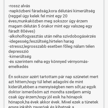
-rossz alvás
-napközbeni fáradság,kora délutáni kimerültség
(reggel úgy kelek fel mint egy 20
éves,munkaközben meg sokszor úgy érzem
magam délután 5 órakor mint egy valszeg egy
fáradt 80éves)
-alkoholfogyasztás után néha szivdobogásérzés
-idegesség,feszültség,hirtelen harag
-stressz,legrosszabb esetben főleg nálam télen
depresszió
-kimerültség
-és szerintem néha egy könnyed vérnyomás-
emelkedés
Én sokszor azért tartottam pár nap szünetet mert
azt hittem,hogy túl lehet adagolni de mint
kiderült,ebben a mennyiségben nem sőt,az egyik
doktor ismerősöm azt mondta szedjem amíg
csak úgy érzem,hogy jól esik ha hónapok
hónapok,ha évek akkor évek. Mivel ezek a tünetek
egyre inkább zavaróak és kihatnak a