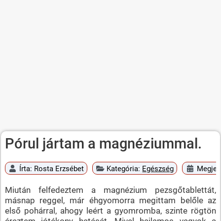
Pórul jártam a magnéziummal.
Írta:
Rosta Erzsébet
Kategória:
Egészség
Megjele
Miután felfedeztem a magnézium pezsgőtablettát,
másnap reggel, már éhgyomorra megittam belőle az
első pohárral, ahogy leért a gyomromba, szinte rögtön
éreztem jótékony hatását. Mivel hajlamos vagyok a