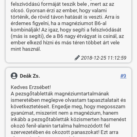
felszívódású formáját teszik bele , mert az az
olcsó. Gyorsan érzi az ember, hogy valami
történik, de rövid távon hatását is veszti. Arra is
érdemes figyelni, ha a magnéziumot B6-al
kombinálják! Az igaz, hogy segíti a felszívódását
(más is segíti), de a B6 nagy étvágyat is csinál, az
ember elkezd hízni és más téren többet árt vele
mint használ.
2018-12-25 11:12:59
Deák Zs.
#9
Kedves Erzsébet!
A pezsgőtabletták magnéziumtartalmának
ismeretében meglepve olvastam tapasztalatait és
következtetéseit. Engedje meg, hogy megosszam
gyanúmat, miszerint nem a magnézium, hanem
inkább a pezsgőtabletták közismerten hasmenést
okozó fenil-alanin tartalma halmozódott fel
szervezetében és okozott panaszokat! Ezt arra