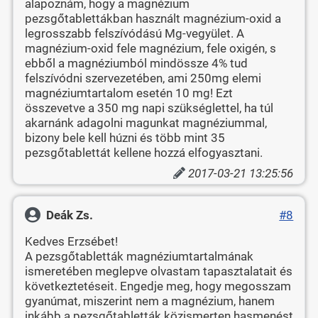
alapoznám, hogy a magnézium
pezsgőtablettákban használt magnézium-oxid a
legrosszabb felszívódású Mg-vegyület. A
magnézium-oxid fele magnézium, fele oxigén, s
ebből a magnéziumból mindössze 4% tud
felszívódni szervezetében, ami 250mg elemi
magnéziumtartalom esetén 10 mg! Ezt
összevetve a 350 mg napi szükséglettel, ha túl
akarnánk adagolni magunkat magnéziummal,
bizony bele kell húzni és több mint 35
pezsgőtablettát kellene hozzá elfogyasztani.
2017-03-21 13:25:56
Deák Zs.
#8
Kedves Erzsébet!
A pezsgőtabletták magnéziumtartalmának
ismeretében meglepve olvastam tapasztalatait és
következtetéseit. Engedje meg, hogy megosszam
gyanúmat, miszerint nem a magnézium, hanem
inkább a pezsgőtabletták közismerten hasmenést