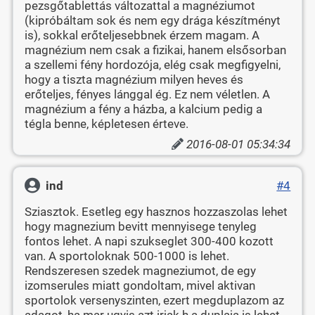
pezsgőtablettás változattal a magnéziumot
(kipróbáltam sok és nem egy drága készítményt
is), sokkal erőteljesebbnek érzem magam. A
magnézium nem csak a fizikai, hanem elsősorban
a szellemi fény hordozója, elég csak megfigyelni,
hogy a tiszta magnézium milyen heves és
erőteljes, fényes lánggal ég. Ez nem véletlen. A
magnézium a fény a házba, a kalcium pedig a
tégla benne, képletesen érteve.
2016-08-01 05:34:34
ind
#4
Sziasztok. Esetleg egy hasznos hozzaszolas lehet
hogy magnezium bevitt mennyisege tenyleg
fontos lehet. A napi szukseglet 300-400 kozott
van. A sportoloknak 500-1000 is lehet.
Rendszeresen szedek magneziumot, de egy
izomserules miatt gondoltam, mivel aktivan
sportolok versenyszinten, ezert megduplazom az
adagot, ha mar ugyis azt irjak h a duplaja is lehet.