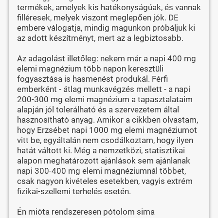
termékek, amelyek kis hatékonyságúak, és vannak
filléresek, melyek viszont meglepően jók. DE
embere válogatja, mindig magunkon próbáljuk ki
az adott készítményt, mert az a legbiztosabb.
Az adagolást illetőleg: nekem már a napi 400 mg
elemi magnézium több napon keresztüli
fogyasztása is hasmenést produkál. Férfi
emberként - átlag munkavégzés mellett - a napi
200-300 mg elemi magnézium a tapasztalataim
alapján jól tolerálható és a szervezetem által
hasznosítható anyag. Amikor a cikkben olvastam,
hogy Erzsébet napi 1000 mg elemi magnéziumot
vitt be, egyáltalán nem csodálkoztam, hogy ilyen
hatát váltott ki. Még a nemzetközi, statisztikai
alapon meghatározott ajánlások sem ajánlanak
napi 300-400 mg elemi magnéziumnál többet,
csak nagyon kivételes esetekben, vagyis extrém
fizikai-szellemi terhelés esetén.
Én mióta rendszeresen pótolom sima