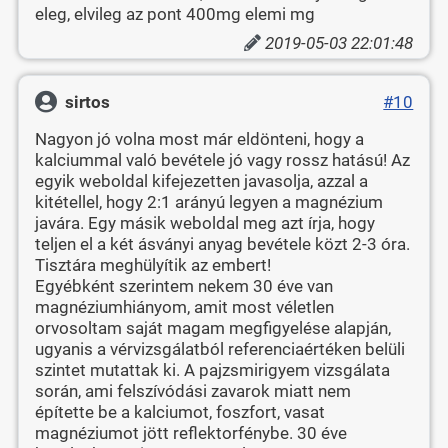
eleg, elvileg az pont 400mg elemi mg
2019-05-03 22:01:48
sirtos
#10
Nagyon jó volna most már eldönteni, hogy a
kalciummal való bevétele jó vagy rossz hatású! Az
egyik weboldal kifejezetten javasolja, azzal a
kitétellel, hogy 2:1 arányú legyen a magnézium
javára. Egy másik weboldal meg azt írja, hogy
teljen el a két ásványi anyag bevétele közt 2-3 óra.
Tisztára meghülyítik az embert!
Egyébként szerintem nekem 30 éve van
magnéziumhiányom, amit most véletlen
orvosoltam saját magam megfigyelése alapján,
ugyanis a vérvizsgálatból referenciaértéken belüli
szintet mutattak ki. A pajzsmirigyem vizsgálata
során, ami felszívódási zavarok miatt nem
építette be a kalciumot, foszfort, vasat
magnéziumot jött reflektorfénybe. 30 éve