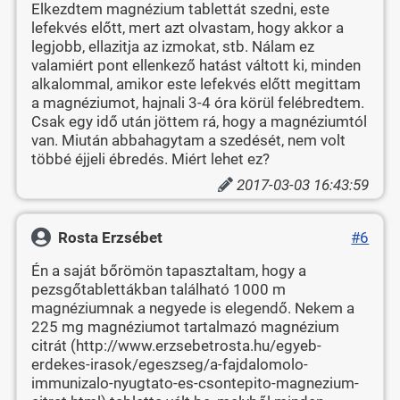
Elkezdtem magnézium tablettát szedni, este
lefekvés előtt, mert azt olvastam, hogy akkor a
legjobb, ellazitja az izmokat, stb. Nálam ez
valamiért pont ellenkező hatást váltott ki, minden
alkalommal, amikor este lefekvés előtt megittam
a magnéziumot, hajnali 3-4 óra körül felébredtem.
Csak egy idő után jöttem rá, hogy a magnéziumtól
van. Miután abbahagytam a szedését, nem volt
többé éjjeli ébredés. Miért lehet ez?
2017-03-03 16:43:59
Rosta Erzsébet
#6
Én a saját bőrömön tapasztaltam, hogy a
pezsgőtablettákban található 1000 m
magnéziumnak a negyede is elegendő. Nekem a
225 mg magnéziumot tartalmazó magnézium
citrát (http://www.erzsebetrosta.hu/egyeb-
erdekes-irasok/egeszseg/a-fajdalomolo-
immunizalo-nyugtato-es-csontepito-magnezium-