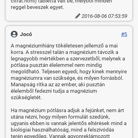
citrat.html) tabletta vált be, melyből minden
reggel beveszek egyet.
2016-08-06 07:53:59
Jocó
#5
A magnéziumhiány tökéletesen jellemző a mai
korra. A stresszel talán a magnézium távozik a
legnagyobb mértékben a szervezetből, melynek a
pótlása pusztán élelemmel nem mindig
megoldható. Teljesen egyedi, hogy kinek mennyire
magnéziumra van szüksége, és milyen forrásból.
Manapság ritka az az ember, aki pusztán
élelemből fedezni tudja a magnézium
szükségletét.
Ha magnézium pótlásra adjuk a fejünket, nem árt
utána nézni, hogy milyen formulát szedünk,
ugyanis ebben is vannak jelentős eltérések mind a
biológiai használhatóság, mind a felszívódás
terén egyedileg. Vannak agyonreklámozott