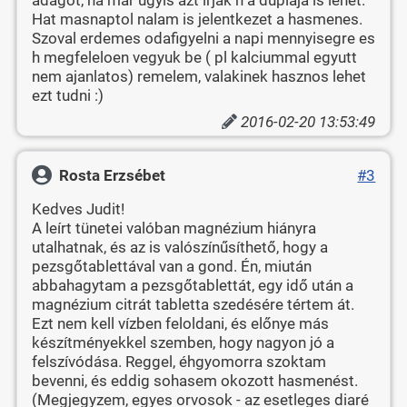
Hat masnaptol nalam is jelentkezet a hasmenes.
Szoval erdemes odafigyelni a napi mennyisegre es
h megfeleloen vegyuk be ( pl kalciummal egyutt
nem ajanlatos) remelem, valakinek hasznos lehet
ezt tudni :)
2016-02-20 13:53:49
Rosta Erzsébet
#3
Kedves Judit!
A leírt tünetei valóban magnézium hiányra
utalhatnak, és az is valószínűsíthető, hogy a
pezsgőtablettával van a gond. Én, miután
abbahagytam a pezsgőtablettát, egy idő után a
magnézium citrát tabletta szedésére tértem át.
Ezt nem kell vízben feloldani, és előnye más
készítményekkel szemben, hogy nagyon jó a
felszívódása. Reggel, éhgyomorra szoktam
bevenni, és eddig sohasem okozott hasmenést.
(Megjegyzem, egyes orvosok - az esetleges diaré