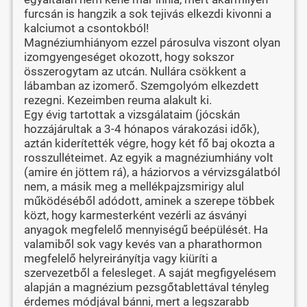
furcsán is hangzik a sok tejivás elkezdi kivonni a
kalciumot a csontokból!
Magnéziumhiányom ezzel párosulva viszont olyan
izomgyengeséget okozott, hogy sokszor
összerogytam az utcán. Nullára csökkent a
lábamban az izomerő. Szemgolyóm elkezdett
rezegni. Kezeimben reuma alakult ki.
Egy évig tartottak a vizsgálataim (jócskán
hozzájárultak a 3-4 hónapos várakozási idők),
aztán kiderítették végre, hogy két fő baj okozta a
rosszulléteimet. Az egyik a magnéziumhiány volt
(amire én jöttem rá), a háziorvos a vérvizsgálatból
nem, a másik meg a mellékpajzsmirigy alul
működéséből adódott, aminek a szerepe többek
közt, hogy karmesterként vezérli az ásványi
anyagok megfelelő mennyiségű beépülését. Ha
valamiből sok vagy kevés van a pharathormon
megfelelő helyreirányítja vagy kiüríti a
szervezetből a felesleget. A saját megfigyelésem
alapján a magnézium pezsgőtablettával tényleg
érdemes módjával bánni, mert a legszarabb