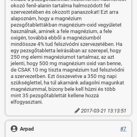
okozó fenil-alanin tartalma halmozódott fel
szervezetében és okozott panaszokat! Ezt arra
alapoznám, hogy a magnézium
pezsgőtablettákban magnézium-oxid vegyületet
használnak, aminek a fele magnézium, a fele
oxigén, továbbá ebből a magnéziumból
mindössze 4% tud felszívódni szervezetében. Ha
egy pezsgőtabletta leírásában az szerepel, hogy
250 mg elemi magnéziumot tartalmaz, az azt
jelenti, hogy 500 mg magnézium oxid van benne,
de CSAK 10 mg tiszta magnézium tud felszívódni
a szervezetben. Ezt összevetve a 350 mg napi
szükséglettel, ha túl akarnánk adagolni magunkat
magnéziummal, bizony bele kell húzni és több
mint 35 pezsgőtablettát kellene hozzá
elfogyasztani.
2017-03-21 13:13:51
Arpad
#7