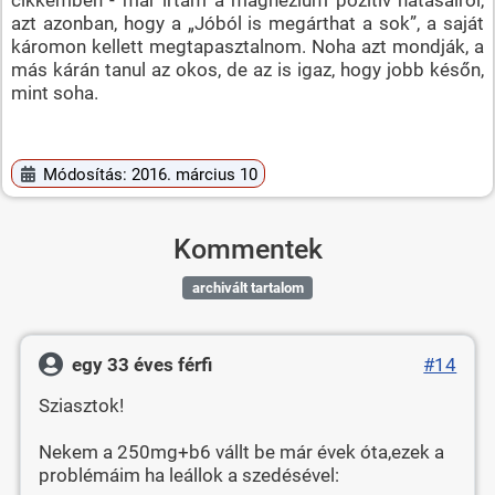
azt azonban, hogy a „Jóból is megárthat a sok”, a saját
káromon kellett megtapasztalnom. Noha azt mondják, a
más kárán tanul az okos, de az is igaz, hogy jobb későn,
mint soha.
Módosítás: 2016. március 10
Kommentek
archivált tartalom
egy 33 éves férfi
#14
Sziasztok!
Nekem a 250mg+b6 vállt be már évek óta,ezek a
problémáim ha leállok a szedésével: