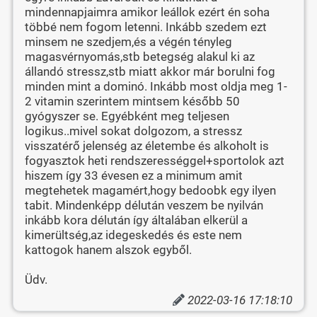
mindennapjaimra amikor leállok ezért én soha
többé nem fogom letenni. Inkább szedem ezt
minsem ne szedjem,és a végén tényleg
magasvérnyomás,stb betegség alakul ki az
állandó stressz,stb miatt akkor már borulni fog
minden mint a dominó. Inkább most oldja meg 1-
2 vitamin szerintem mintsem később 50
gyógyszer se. Egyébként meg teljesen
logikus..mivel sokat dolgozom, a stressz
visszatérő jelenség az életembe és alkoholt is
fogyasztok heti rendszerességgel+sportolok azt
hiszem így 33 évesen ez a minimum amit
megtehetek magamért,hogy bedoobk egy ilyen
tabit. Mindenképp délután veszem be nyilván
inkább kora délután így általában elkerül a
kimerültség,az idegeskedés és este nem
kattogok hanem alszok egyből.
Üdv.
2022-03-16 17:18:10