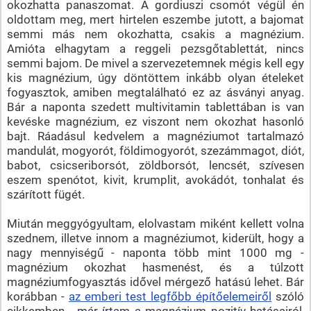
okozhatta panaszomat. A gordiuszi csomót végül én
oldottam meg, mert hirtelen eszembe jutott, a bajomat
semmi más nem okozhatta, csakis a magnézium.
Amióta elhagytam a reggeli pezsgőtablettát, nincs
semmi bajom. De mivel a szervezetemnek mégis kell egy
kis magnézium, úgy döntöttem inkább olyan ételeket
fogyasztok, amiben megtalálható ez az ásványi anyag.
Bár a naponta szedett multivitamin tablettában is van
kevéske magnézium, ez viszont nem okozhat hasonló
bajt. Ráadásul kedvelem a magnéziumot tartalmazó
mandulát, mogyorót, földimogyorót, szezámmagot, diót,
babot, csicseriborsót, zöldborsót, lencsét, szívesen
eszem spenótot, kivit, krumplit, avokádót, tonhalat és
szárított fügét.
Miután meggyógyultam, elolvastam miként kellett volna
szednem, illetve innom a magnéziumot, kiderült, hogy a
nagy mennyiségű - naponta több mint 1000 mg -
magnézium okozhat hasmenést, és a túlzott
magnéziumfogyasztás idővel mérgező hatású lehet. Bár
korábban -
az emberi test legfőbb építőelemeiről
szóló
cikkemben - már írtam a magnézium pozitív hatásairól,