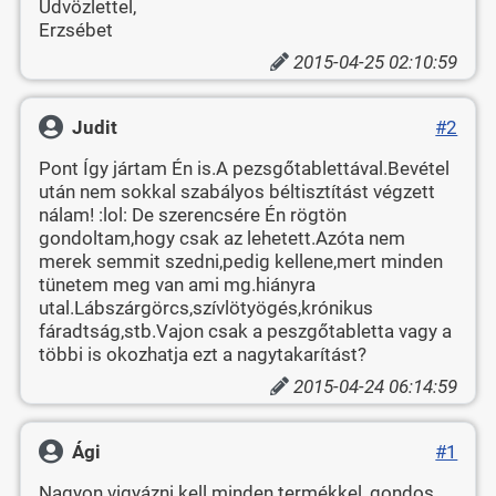
Üdvözlettel,
Erzsébet
2015-04-25 02:10:59
Judit
#2
Pont Így jártam Én is.A pezsgőtablettával.Bevétel
után nem sokkal szabályos béltisztítást végzett
nálam! :lol: De szerencsére Én rögtön
gondoltam,hogy csak az lehetett.Azóta nem
merek semmit szedni,pedig kellene,mert minden
tünetem meg van ami mg.hiányra
utal.Lábszárgörcs,szívlötyögés,krónikus
fáradtság,stb.Vajon csak a peszgőtabletta vagy a
többi is okozhatja ezt a nagytakarítást?
2015-04-24 06:14:59
Ági
#1
Nagyon vigyázni kell minden termékkel, gondos