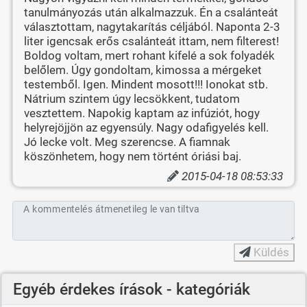
tanulmányozás után alkalmazzuk. Én a csalánteát
választottam, nagytakarítás céljából. Naponta 2-3
liter igencsak erős csalánteát ittam, nem filterest!
Boldog voltam, mert rohant kifelé a sok folyadék
belőlem. Úgy gondoltam, kimossa a mérgeket
testemből. Igen. Mindent mosott!!! Ionokat stb.
Nátrium szintem úgy lecsökkent, tudatom
vesztettem. Napokig kaptam az infúziót, hogy
helyrejöjjön az egyensúly. Nagy odafigyelés kell.
Jó lecke volt. Meg szerencse. A fiamnak
köszönhetem, hogy nem történt óriási baj.
2015-04-18 08:53:33
A kommentelés átmenetileg le van tiltva
Küldés
Egyéb érdekes írások - kategóriák