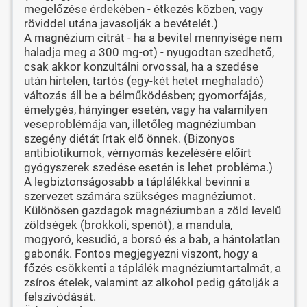
megelőzése érdekében - étkezés közben, vagy
röviddel utána javasolják a bevételét.)
A magnézium citrát - ha a bevitel mennyisége nem
haladja meg a 300 mg-ot) - nyugodtan szedhető,
csak akkor konzultálni orvossal, ha a szedése
után hirtelen, tartós (egy-két hetet meghaladó)
változás áll be a bélműködésben; gyomorfájás,
émelygés, hányinger esetén, vagy ha valamilyen
veseproblémája van, illetőleg magnéziumban
szegény diétát írtak elő önnek. (Bizonyos
antibiotikumok, vérnyomás kezelésére előírt
gyógyszerek szedése esetén is lehet probléma.)
A legbiztonságosabb a táplálékkal bevinni a
szervezet számára szükséges magnéziumot.
Különösen gazdagok magnéziumban a zöld levelű
zöldségek (brokkoli, spenót), a mandula,
mogyoró, kesudió, a borsó és a bab, a hántolatlan
gabonák. Fontos megjegyezni viszont, hogy a
főzés csökkenti a táplálék magnéziumtartalmát, a
zsíros ételek, valamint az alkohol pedig gátolják a
felszívódását.