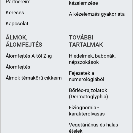
Partnereim
kézelemzése
Keresés
A kézelemzés gyakorlata
Kapcsolat
ÁLMOK,
TOVÁBBI
ÁLOMFEJTÉS
TARTALMAK
Álomfejtés A-tól Z-ig
Hiedelmek, babonák,
népszokások
Álomfejtés
Fejezetek a
Álmok témakörű cikkeim
numerológiából
Bőrléc-rajzolatok
(Dermatoglyphia)
Fiziognómia -
karakterolvasás
Vegetáriánus és halas
ételek