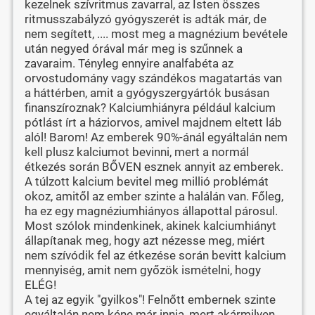
kezelnek szívritmus zavarral, az Isten összes
ritmusszabályzó gyógyszerét is adták már, de
nem segített, .... most meg a magnézium bevétele
után negyed órával már meg is szűnnek a
zavaraim. Tényleg ennyire analfabéta az
orvostudomány vagy szándékos magatartás van
a háttérben, amit a gyógyszergyártók busásan
finanszíroznak? Kalciumhiányra például kalcium
pótlást írt a háziorvos, amivel majdnem eltett láb
alól! Barom! Az emberek 90%-ánál egyáltalán nem
kell plusz kalciumot bevinni, mert a normál
étkezés során BŐVEN esznek annyit az emberek.
A túlzott kalcium bevitel meg millió problémát
okoz, amitől az ember szinte a halálán van. Főleg,
ha ez egy magnéziumhiányos állapottal párosul.
Most szólok mindenkinek, akinek kalciumhiányt
állapítanak meg, hogy azt nézesse meg, miért
nem szívódik fel az étkezése során bevitt kalcium
mennyiség, amit nem győzök ismételni, hogy
ELÉG!
A tej az egyik "gyilkos"! Felnőtt embernek szinte
egyáltalán nem kéne már innia, mert akármilyen