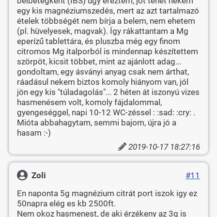
bélbetegként (IBS) úgy éreztem, jót tehet nekem
egy kis magnéziumszedés, mert az azt tartalmazó
ételek többségét nem bírja a belem, nem ehetem
(pl. hüvelyesek, magvak). Így rákattantam a Mg
eperízű tablettára, és pluszba még egy finom
citromos Mg italporból is mindennap készítettem
szörpöt, kicsit többet, mint az ajánlott adag...
gondoltam, egy ásványi anyag csak nem árthat,
ráadásul nekem biztos komoly hiányom van, jól
jön egy kis "túladagolás"... 2 héten át iszonyú vizes
hasmenésem volt, komoly fájdalommal,
gyengeséggel, napi 10-12 WC-zéssel : :sad: :cry: .
Mióta abbahagytam, semmi bajom, újra jó a
hasam :-)
2019-10-17 18:27:16
Zoli
#11
En naponta 5g magnézium citrát port iszok igy ez
50napra elég es kb 2500ft.
Nem okoz hasmenest, de aki érzékeny az 3g is