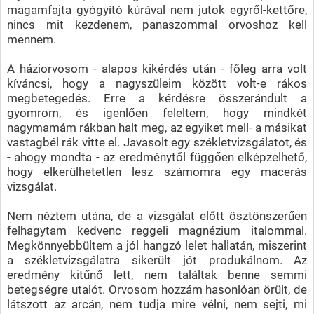
magamfajta gyógyító kúrával nem jutok egyről-kettőre,
nincs mit kezdenem, panaszommal orvoshoz kell
mennem.
A háziorvosom - alapos kikérdés után - főleg arra volt
kíváncsi, hogy a nagyszüleim között volt-e rákos
megbetegedés. Erre a kérdésre összerándult a
gyomrom, és igenlően feleltem, hogy mindkét
nagymamám rákban halt meg, az egyiket mell- a másikat
vastagbél rák vitte el. Javasolt egy székletvizsgálatot, és
- ahogy mondta - az eredménytől függően elképzelhető,
hogy elkerülhetetlen lesz számomra egy macerás
vizsgálat.
Nem néztem utána, de a vizsgálat előtt ösztönszerűen
felhagytam kedvenc reggeli magnézium italommal.
Megkönnyebbültem a jól hangzó lelet hallatán, miszerint
a székletvizsgálatra sikerült jót produkálnom. Az
eredmény kitűnő lett, nem találtak benne semmi
betegségre utalót. Orvosom hozzám hasonlóan örült, de
látszott az arcán, nem tudja mire vélni, nem sejti, mi