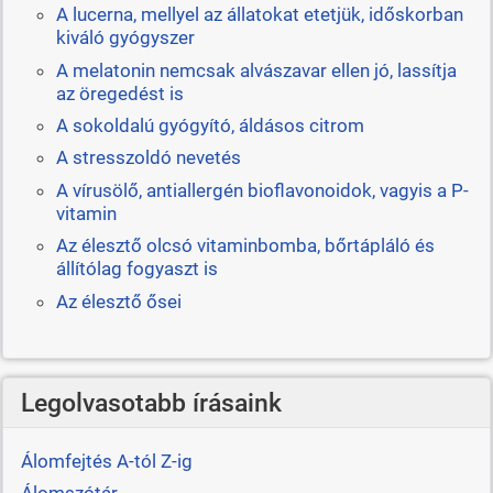
A lucerna, mellyel az állatokat etetjük, időskorban
kiváló gyógyszer
A melatonin nemcsak alvászavar ellen jó, lassítja
az öregedést is
A sokoldalú gyógyító, áldásos citrom
A stresszoldó nevetés
A vírusölő, antiallergén bioflavonoidok, vagyis a P-
vitamin
Az élesztő olcsó vitaminbomba, bőrtápláló és
állítólag fogyaszt is
Az élesztő ősei
Legolvasotabb írásaink
Álomfejtés A-tól Z-ig