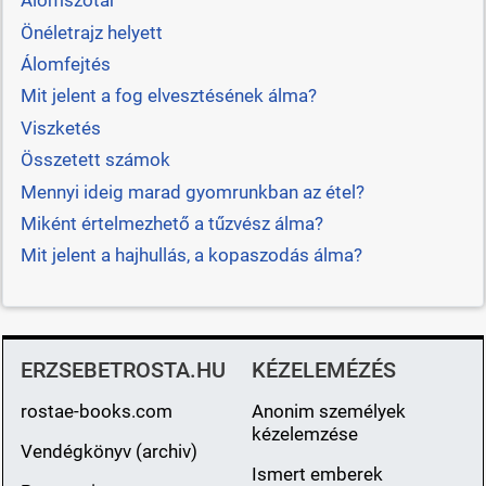
Álomszótár
Önéletrajz helyett
Álomfejtés
Mit jelent a fog elvesztésének álma?
Viszketés
Összetett számok
Mennyi ideig marad gyomrunkban az étel?
Miként értelmezhető a tűzvész álma?
Mit jelent a hajhullás, a kopaszodás álma?
ERZSEBETROSTA.HU
KÉZELEMÉZÉS
rostae-books.com
Anonim személyek
kézelemzése
Vendégkönyv (archiv)
Ismert emberek