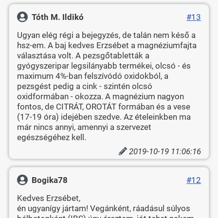
Tóth M. Ildikó
#13
Ugyan elég régi a bejegyzés, de talán nem késő a
hsz-em. A baj kedves Erzsébet a magnéziumfajta
választása volt. A pezsgőtabletták a
gyógyszeripar legsilányabb termékei, olcsó - és
maximum 4%-ban felszívódó oxidokból, a
pezsgést pedig a cink - szintén olcsó
oxidformában - okozza. A magnézium nagyon
fontos, de CITRÁT, OROTÁT formában és a vese
(17-19 óra) idejében szedve. Az ételeinkben ma
már nincs annyi, amennyi a szervezet
egészségéhez kell.
2019-10-19 11:06:16
Bogika78
#12
Kedves Erzsébet,
én ugyanígy jártam! Vegánként, ráadásul súlyos