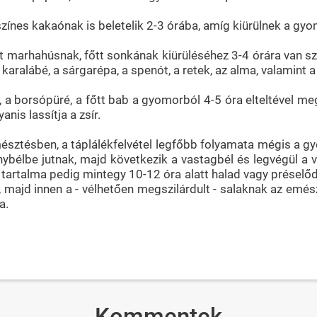
jszínes kakaónak is beletelik 2-3 órába, amíg kiürülnek a gy
főtt marhahúsnak, főtt sonkának kiürüléséhez 3-4 órára van s
 karalábé, a sárgarépa, a spenót, a retek, az alma, valamint 
ng, a borsópüré, a főtt bab a gyomorból 4-5 óra elteltével me
anis lassítja a zsír.
észtésben, a táplálékfelvétel legfőbb folyamata mégis a g
élbe jutnak, majd következik a vastagbél és legvégül a vé
artalma pedig mintegy 10-12 óra alatt halad vagy préselődi
, majd innen a - vélhetően megszilárdult - salaknak az emés
a.
Kommentek