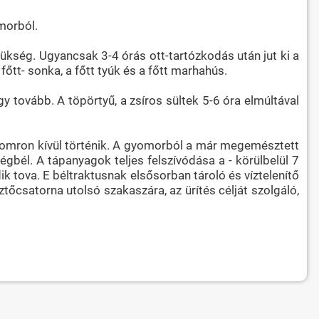
omorból.
zükség. Ugyancsak 3-4 órás ott-tartózkodás után jut ki a
a főtt- sonka, a főtt tyúk és a főtt marhahús.
gy tovább. A töpörtyű, a zsíros sültek 5-6 óra elmúltával
yomron kívül történik. A gyomorból a már megemésztett
gbél. A tápanyagok teljes felszívódása a - körülbelül 7
k tova. E béltraktusnak elsősorban tároló és víztelenítő
ztőcsatorna utolsó szakaszára, az ürítés célját szolgáló,