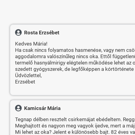
Rosta Erzsébet
Kedves Mária!
Ha csak nincs folyamatos hasmenése, vagy nem csökke
aggodalomra valószínűleg nincs oka. Ettől függetlenü
termelő hasnyálmirigy elégtelen működése lehet az ok
szedett gyógyszerek, de legfőképpen a kórtörténete
Üdvözlettel,
Erzsébet
Kamicsár Mária
Tegnap délben resztelt csirkemájat ebédeltem. Regge
Meghajtott és nagyon meg vagyok ijedve, mert a máj
Mi lehet az oka? Jelent e különösebb bajt. 82 éves v