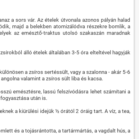
yanaz a sors vár. Az ételek útvonala azonos pályán halad
zódik, majd a belekben atomizálódva részekre bomlik, a
melyek az emésztő-traktus utolsó szakaszán maradnak
rokból álló ételek általában 3-5 óra elteltével hagyják
 különösen a zsíros sertéssült, vagy a szalonna - akár 5-6
 angolna valamint a zsíros sült liba és kacsa.
sszú emésztésre, lassú felszívódásra lehet számítani a
lfogyasztása után is.
ek a kiürülési idejük ½ órától 2 óráig tart. A víz, a tea,
mlett és a tojásrántotta, a tartármártás, a vagdalt hús, a