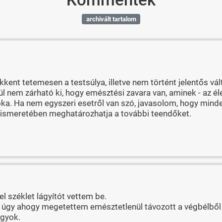
archivált tartalom
nt tetemesen a testsúlya, illetve nem történt jelentős vá
l nem zárható ki, hogy emésztési zavara van, aminek - az é
a. Ha nem egyszeri esetről van szó, javasolom, hogy minden
 ismeretében meghatározhatja a további teendőket.
l széklet lágyítót vettem be.
 úgy ahogy megetettem emésztetlenül távozott a végbélből
agyok.