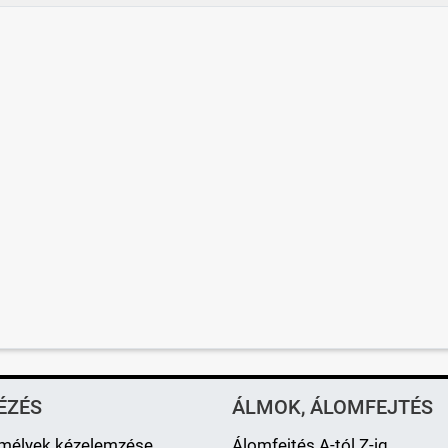
ÉZÉS
ÁLMOK, ÁLOMFEJTÉS
mélyek kézelemzése
Álomfejtés A-tól Z-ig