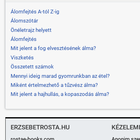
Álomfejtés A-tól Z-ig
Álomszótár
Önéletrajz helyett
Álomfejtés
Mit jelent a fog elvesztésének álma?
Viszketés
Összetett számok
Mennyi ideig marad gyomrunkban az étel?
Miként értelmezhető a tűzvész álma?
Mit jelent a hajhullás, a kopaszodás álma?
ERZSEBETROSTA.HU
KÉZELEM
rostae-books.com
Anonim sze