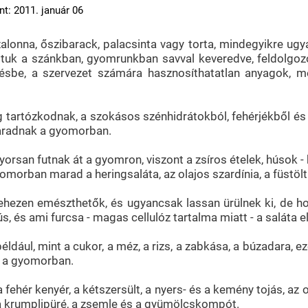
nt: 2011. január 06
zalonna, őszibarack, palacsinta vagy torta, mindegyikre ug
ágtuk a szánkban, gyomrunkban savval keveredve, feldolgo
gésbe, a szervezet számára hasznosíthatatlan anyagok, 
artózkodnak, a szokásos szénhidrátokból, fehérjékből és zsí
maradnak a gyomorban.
yorsan futnak át a gyomron, viszont a zsíros ételek, húsok -
omorban marad a heringsaláta, az olajos szardínia, a füstölt
nehezen emészthetők, és ugyancsak lassan ürülnek ki, de ho
s, és ami furcsa - magas cellulóz tartalma miatt - a saláta e
ul, mint a cukor, a méz, a rizs, a zabkása, a búzadara, ezekn
ad a gyomorban.
fehér kenyér, a kétszersült, a nyers- és a kemény tojás, az o
 és a krumplipüré, a zsemle és a gyümölcskompót.