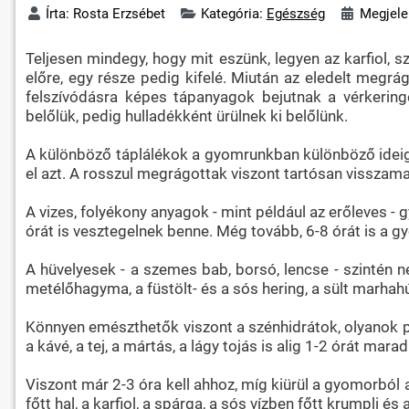
Írta:
Rosta Erzsébet
Kategória:
Egészség
Megjele
Teljesen mindegy, hogy mit eszünk, legyen az karfiol, s
előre, egy része pedig kifelé. Miután az eledelt megr
felszívódásra képes tápanyagok bejutnak a vérkerin
belőlük, pedig hulladékként ürülnek ki belőlünk.
A különböző táplálékok a gyomrunkban különböző ideig t
el azt. A rosszul megrágottak viszont tartósan vissza
A vizes, folyékony anyagok - mint például az erőleves - g
órát is vesztegelnek benne. Még tovább, 6-8 órát is a gy
A hüvelyesek - a szemes bab, borsó, lencse - szintén 
metélőhagyma, a füstölt- és a sós hering, a sült marhahú
Könnyen emészthetők viszont a szénhidrátok, olyanok példá
a kávé, a tej, a mártás, a lágy tojás is alig 1-2 órát mar
Viszont már 2-3 óra kell ahhoz, míg kiürül a gyomorból a 
főtt hal, a karfiol, a spárga, a sós vízben főtt krumpli