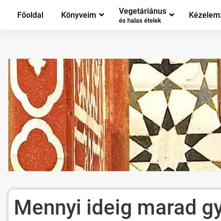
Vegetáriánus
Főoldal
Könyveim
Kézelem
és halas ételek
Mennyi ideig marad g