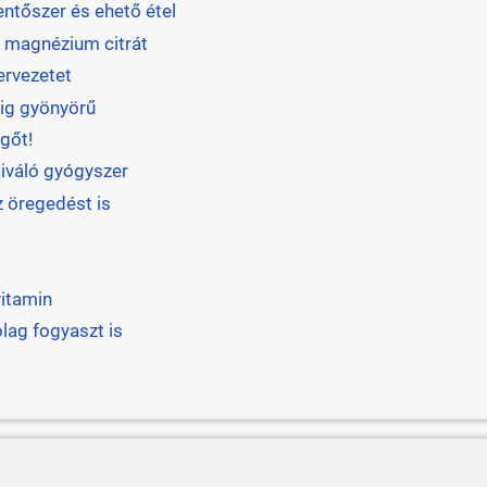
entőszer és ehető étel
ő magnézium citrát
ervezetet
dig gyönyörű
egőt!
 kiváló gyógyszer
z öregedést is
vitamin
ólag fogyaszt is