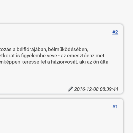
#2
ltozás a bélflórájában, bélműködésében,
letkorát is figyelembe véve - az emésztőenzimet
képpen keresse fel a háziorvosát, aki az ön által
2016-12-08 08:39:44
#1