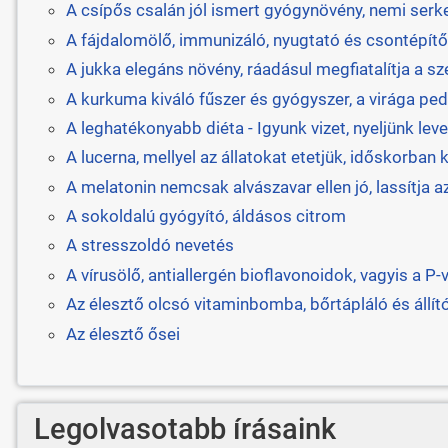
A csípős csalán jól ismert gyógynövény, nemi serk
A fájdalomölő, immunizáló, nyugtató és csontépít
A jukka elegáns növény, ráadásul megfiatalítja a sz
A kurkuma kiváló fűszer és gyógyszer, a virága pe
A leghatékonyabb diéta - Igyunk vizet, nyeljünk lev
A lucerna, mellyel az állatokat etetjük, időskorban
A melatonin nemcsak alvászavar ellen jó, lassítja a
A sokoldalú gyógyító, áldásos citrom
A stresszoldó nevetés
A vírusölő, antiallergén bioflavonoidok, vagyis a P-
Az élesztő olcsó vitaminbomba, bőrtápláló és állít
Az élesztő ősei
Legolvasotabb írásaink