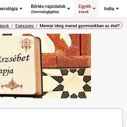
Bőrléc-rajzolatok
Egyéb
erológia
India
(Dermatoglyphia)
írások
rások
Egészség
Mennyi ideig marad gyomrunkban az étel?