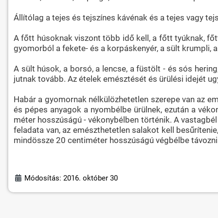
Állítólag a tejes és tejszínes kávénak és a tejes vagy te
A főtt húsoknak viszont több idő kell, a főtt tyúknak, 
gyomorból a fekete- és a korpáskenyér, a sült krumpli, a
A sült húsok, a borsó, a lencse, a füstölt - és sós heri
jutnak tovább. Az ételek emésztését és ürülési idejét ugy
Habár a gyomornak nélkülözhetetlen szerepe van az em
és pépes anyagok a nyombélbe ürülnek, ezután a vékonyb
méter hosszúságú - vékonybélben történik. A vastagbél t
feladata van, az emészthetetlen salakot kell besűrítenie
mindössze 20 centiméter hosszúságú végbélbe távozni
Módosítás: 2016. október 30