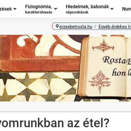
Fiziognómia,
Hiedelmek, babonák
zések
Num
karakterolvasás
népszokások
erzsebetrosta.hu
Egyéb érdekes í
yomrunkban az étel?