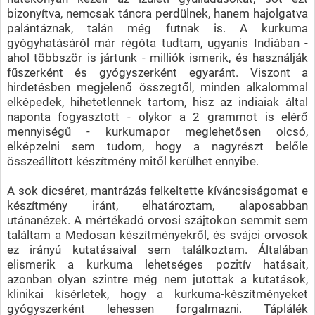
bizonyítva, nemcsak táncra perdülnek, hanem hajolgatva
palántáznak, talán még futnak is. A kurkuma
gyógyhatásáról már régóta tudtam, ugyanis Indiában -
ahol többször is jártunk - milliók ismerik, és használják
fűszerként és gyógyszerként egyaránt. Viszont a
hirdetésben megjelenő összegtől, minden alkalommal
elképedek, hihetetlennek tartom, hisz az indiaiak által
naponta fogyasztott - olykor a 2 grammot is elérő
mennyiségű - kurkumapor meglehetősen olcsó,
elképzelni sem tudom, hogy a nagyrészt belőle
összeállított készítmény mitől kerülhet ennyibe.
A sok dicséret, mantrázás felkeltette kíváncsiságomat e
készítmény iránt, elhatároztam, alaposabban
utánanézek. A mértékadó orvosi szájtokon semmit sem
találtam a Medosan készítményekről, és svájci orvosok
ez irányú kutatásaival sem találkoztam. Általában
elismerik a kurkuma lehetséges pozitív hatásait,
azonban olyan szintre még nem jutottak a kutatások,
klinikai kísérletek, hogy a kurkuma-készítményeket
gyógyszerként lehessen forgalmazni. Táplálék