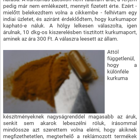
pedig már nem emlékezett, mennyit fizetett érte. Ezért -
mielőtt belekezdtem volna a cikkembe - felhívtam egy
indiai üzletet, és aziránt érdeklődtem, hogy kurkumapor
kapható-e náluk. A hölgy lelkesen válaszolta, igen
árulnak, 10 dkg-os kiszerelésben tisztított kurkumaport,
aminek az ára 300 Ft. A válaszra leesett az állam.
Attól
függetlenül,
hogy a
különféle
kurkuma
készítményeknek nagyságrenddel magasabb az áruk,
senkit sem akarok lebeszélni róluk, írásommal
mindössze azt szerettem volna elérni, hogy akiknek
megfizethetetlen, megterhelő a reklámozott termékek