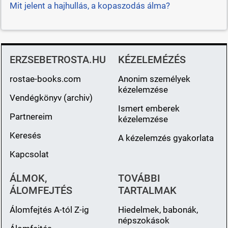
Mit jelent a hajhullás, a kopaszodás álma?
ERZSEBETROSTA.HU
KÉZELEMÉZÉS
rostae-books.com
Anonim személyek
kézelemzése
Vendégkönyv (archiv)
Ismert emberek
Partnereim
kézelemzése
Keresés
A kézelemzés gyakorlata
Kapcsolat
ÁLMOK,
TOVÁBBI
ÁLOMFEJTÉS
TARTALMAK
Álomfejtés A-tól Z-ig
Hiedelmek, babonák,
népszokások