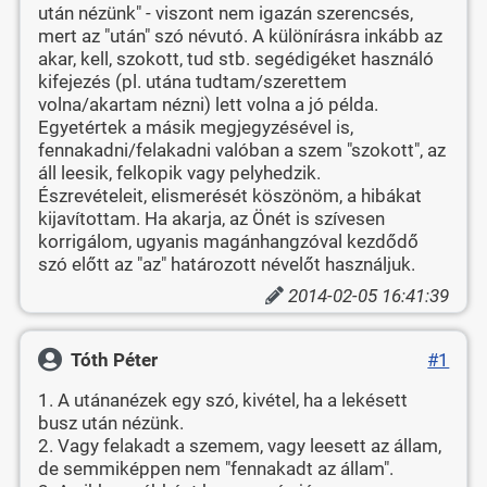
után nézünk" - viszont nem igazán szerencsés,
mert az "után" szó névutó. A különírásra inkább az
akar, kell, szokott, tud stb. segédigéket használó
kifejezés (pl. utána tudtam/szerettem
volna/akartam nézni) lett volna a jó példa.
Egyetértek a másik megjegyzésével is,
fennakadni/felakadni valóban a szem "szokott", az
áll leesik, felkopik vagy pelyhedzik.
Észrevételeit, elismerését köszönöm, a hibákat
kijavítottam. Ha akarja, az Önét is szívesen
korrigálom, ugyanis magánhangzóval kezdődő
szó előtt az "az" határozott névelőt használjuk.
2014-02-05 16:41:39
Tóth Péter
#1
1. A utánanézek egy szó, kivétel, ha a lekésett
busz után nézünk.
2. Vagy felakadt a szemem, vagy leesett az állam,
de semmiképpen nem "fennakadt az állam".