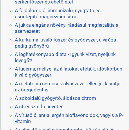
serkentőszer és ehető étel
A fájdalomölő, immunizáló, nyugtató és
csontépítő magnézium citrát
A jukka elegáns növény, ráadásul megfiatalítja a
szervezetet
A kurkuma kiváló fűszer és gyógyszer, a virága
pedig gyönyörű
A leghatékonyabb diéta - Igyunk vizet, nyeljünk
levegőt!
A lucerna, mellyel az állatokat etetjük, időskorban
kiváló gyógyszer
A melatonin nemcsak alvászavar ellen jó, lassítja
az öregedést is
A sokoldalú gyógyító, áldásos citrom
A stresszoldó nevetés
A vírusölő, antiallergén bioflavonoidok, vagyis a P-
vitamin
Az élesztő olcsó vitaminbomba, bőrtápláló és