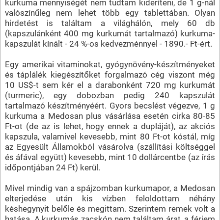
kurkuma mennyiségét nem tudtam kideríteni, de 1 g-nál
valószínűleg nem lehet több egy tablettában. Olyan
hirdetést is találtam a világhálón, mely 60 db
(kapszulánként 400 mg kurkumát tartalmazó) kurkuma-
kapszulát kínált - 24 %-os kedvezménnyel - 1890.- Ft-ért.
Egy amerikai vitaminokat, gyógynövény-készítményeket
és táplálék kiegészítőket forgalmazó cég viszont még
10 US$-t sem kér el a darabonként 720 mg kurkumát
(turmeric), egy dobozban pedig 240 kapszulát
tartalmazó készítményéért. Gyors becslést végezve, 1 g
kurkuma a Medosan plus vásárlása esetén cirka 80-85
Ft-ot (de az is lehet, hogy ennek a dupláját), az akciós
kapszula, valamivel kevesebb, mint 80 Ft-ot kóstál, míg
az Egyesült Államokból vásárolva (szállítási költséggel
és áfával együtt) kevesebb, mint 10 dollárcentbe (az írás
időpontjában 24 Ft) kerül.
Mivel mindig van a spájzomban kurkumapor, a Medosan
elterjedése után kis vízben feloldottam néhány
késhegynyit belőle és megittam. Szerintem remek volt a
hatása. A kurkumás zacskón nem találtam árat, a férjem