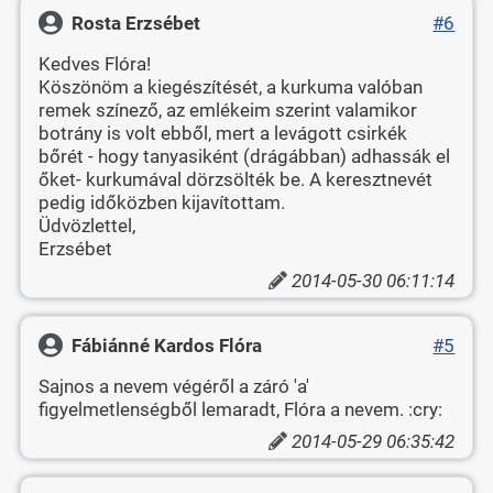
Rosta Erzsébet
#6
Kedves Flóra!
Köszönöm a kiegészítését, a kurkuma valóban
remek színező, az emlékeim szerint valamikor
botrány is volt ebből, mert a levágott csirkék
bőrét - hogy tanyasiként (drágábban) adhassák el
őket- kurkumával dörzsölték be. A keresztnevét
pedig időközben kijavítottam.
Üdvözlettel,
Erzsébet
2014-05-30 06:11:14
Fábiánné Kardos Flóra
#5
Sajnos a nevem végéről a záró 'a'
figyelmetlenségből lemaradt, Flóra a nevem. :cry:
2014-05-29 06:35:42