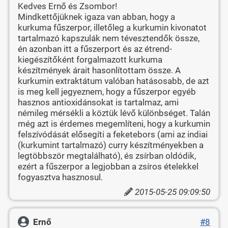
Kedves Ernő és Zsombor!
Mindkettőjüknek igaza van abban, hogy a
kurkuma fűszerpor, illetőleg a kurkumin kivonatot
tartalmazó kapszulák nem tévesztendők össze,
én azonban itt a fűszerport és az étrend-
kiegészítőként forgalmazott kurkuma
készítmények árait hasonlítottam össze. A
kurkumin extraktátum valóban hatásosabb, de azt
is meg kell jegyeznem, hogy a fűszerpor egyéb
hasznos antioxidánsokat is tartalmaz, ami
némileg mérsékli a köztük lévő különbséget. Talán
még azt is érdemes megemlíteni, hogy a kurkumin
felszívódását elősegíti a feketebors (ami az indiai
(kurkumint tartalmazó) curry készítményekben a
legtöbbször megtalálható), és zsírban oldódik,
ezért a fűszerpor a legjobban a zsíros ételekkel
fogyasztva hasznosul.
2015-05-25 09:09:50
Ernő
#8