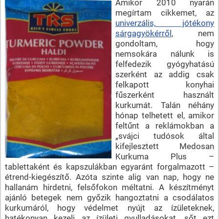
Amikor 2010 nyarán
megírtam cikkemet, az
univerzális, jótékony
sárgagyökérről
, nem
gondoltam, hogy
nemsokára nálunk is
felfedezik gyógyhatású
szerként az addig csak
felkapott konyhai
fűszerként használt
kurkumát. Talán néhány
hónap telhetett el, amikor
feltűnt a reklámokban a
„svájci tudósok által
kifejlesztett Medosan
Kurkuma Plus –
tablettaként és kapszulákban egyaránt forgalmazott –
étrend-kiegészítő. Azóta szinte alig van nap, hogy ne
hallanám hirdetni, felsőfokon méltatni. A készítményt
ajánló betegek nem győzik hangoztatni a csodálatos
kurkumáról, hogy védelmet nyújt az ízületeknek,
hatékonyan kezeli az ízületi gyulladásokat, sőt ezt