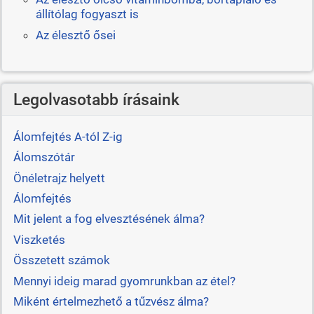
állítólag fogyaszt is
Az élesztő ősei
Legolvasotabb írásaink
Álomfejtés A-tól Z-ig
Álomszótár
Önéletrajz helyett
Álomfejtés
Mit jelent a fog elvesztésének álma?
Viszketés
Összetett számok
Mennyi ideig marad gyomrunkban az étel?
Miként értelmezhető a tűzvész álma?