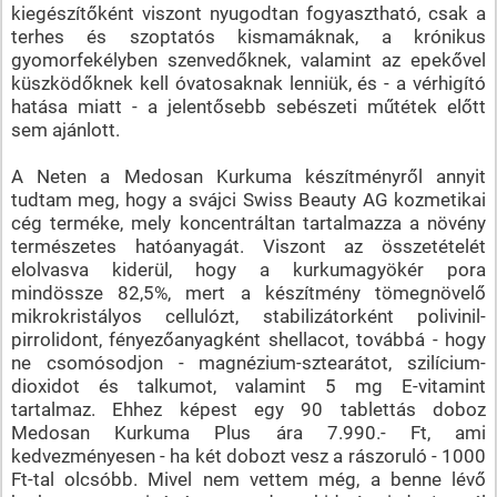
kiegészítőként viszont nyugodtan fogyasztható, csak a
terhes és szoptatós kismamáknak, a krónikus
gyomorfekélyben szenvedőknek, valamint az epekővel
küszködőknek kell óvatosaknak lenniük, és - a vérhigító
hatása miatt - a jelentősebb sebészeti műtétek előtt
sem ajánlott.
A Neten a Medosan Kurkuma készítményről annyit
tudtam meg, hogy a svájci Swiss Beauty AG kozmetikai
cég terméke, mely koncentráltan tartalmazza a növény
természetes hatóanyagát. Viszont az összetételét
elolvasva kiderül, hogy a kurkumagyökér pora
mindössze 82,5%, mert a készítmény tömegnövelő
mikrokristályos cellulózt, stabilizátorként polivinil-
pirrolidont, fényezőanyagként shellacot, továbbá - hogy
ne csomósodjon - magnézium-sztearátot, szilícium-
dioxidot és talkumot, valamint 5 mg E-vitamint
tartalmaz. Ehhez képest egy 90 tablettás doboz
Medosan Kurkuma Plus ára 7.990.- Ft, ami
kedvezményesen - ha két dobozt vesz a rászoruló - 1000
Ft-tal olcsóbb. Mivel nem vettem még, a benne lévő