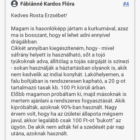
Fábiánné Kardos Flóra
#4
Kedves Rosta Erzsébet!
Magam is hasonlóképp jártam a kurkumával, azaz
ma is bosszant, hogy el lehet adni ennyivel
drágábban.
Cikkét annyiban kiegészíteném, hogy - mivel
sáfrány helyett is használható, sőt a tojó
tyúkoknak adva, állítólag a tojás sárgáját is színezi
- sokan használják a háztartásban olyanok is, akik
nem kedvelik az indiai konyhát. Lakóhelyemen, a
falu boltjában is rendszeresen kapható, a 20 g-ot
tartalmazó tasak kb. 100 Ft körüli árban.
Előbb magamon próbáltam ki, majd másoknak is
mertem ajánlani a rendszeres fogyasztását. Akik
kipróbálták, azoknak 90%-ban használt. Nagy
érvem volt, hogy ha az ízületei állapota mégsem
javul, akkor legalább csak 100 Ft-ot "bukott" az
ügyön. De akik nem adták fel a szedését pár nap
utána, azoknak használt.