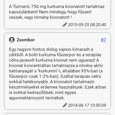
A Turmeric 750 mg kurkuma kivonatott tartalmaz
kapszulánként! Nem mindegy, hogy fűszert
veszek, vagy tömény kivonatott !
2015-05-25 08:20:40
Zsombor
#7
Egy nagyon fontos dolog sajnos kimaradt a
cikkből. A bolti kurkuma fűszerpor és a terápiás
célra javasolt kurkuma kivonat nem ugyanaz! A
kivonat koncentráltan tartalmazza a növény aktív
hatóanyagát a "kurkumin"-t, általában 95%-ban (a
fűszerpor csak 1-2%-ban). Ezáltal terápiás célra
sokkal hatékonyabb. A kivonatot tartalmazó
készítményeket érdemes használnunk. Ezek árban
is sokkal kedvezőbbek, mint egyes
agyonreklámozott termékek.
2014-06-17 10:50:09