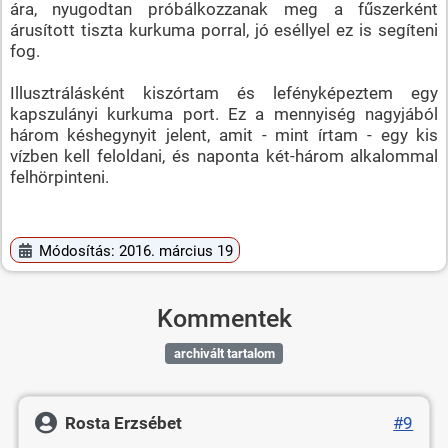
ára, nyugodtan próbálkozzanak meg a fűszerként
árusított tiszta kurkuma porral, jó eséllyel ez is segíteni
fog.
Illusztrálásként kiszórtam és lefényképeztem egy
kapszulányi kurkuma port. Ez a mennyiség nagyjából
három késhegynyit jelent, amit - mint írtam - egy kis
vízben kell feloldani, és naponta két-három alkalommal
felhörpinteni.
Módosítás: 2016. március 19
Kommentek
archivált tartalom
Rosta Erzsébet
#9