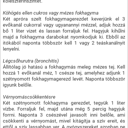
koleszterinszintet.
Köhögés ellen cukros vagy mézes fokhagyma
Két apróra szelt fokhagymagerezdet keverjünk el 3
evőkanál cukorral vagy ugyanannyi mézzel, adjuk hozzá
bő 1 liter vizet és lassan forraljuk fel. Hagyjuk kihűlni
majd a fokhagyma darabokat nyomkodjuk ki. Ebből az
itókából naponta többször kell 1 vagy 2 teáskanálnyit
lenyelni.
Légcsőhurutra (bronchitis)
Állítólag jó hatású a fokhagymás meleg mézes tej. Kell
hozzá 1 evőkanál méz, 1 csésze tej, amelyhez adjunk 1
szétnyomott fokhagymagerezd levét. Naponta többször
igyunk belőle.
Vérnyomáscsökkentésre
Két szétnyomott fokhagyma gerezdet, tegyük 1 liter
vízbe. Forraljuk fel, majd utána még 5 percig hagyjuk
forrni. Naponta 3 csészével javasolt inni belőle, ami
csökkenti a vérnyomást, mivel kitágítja a szív ereit, és
ettől a szív lassabban ver. A gyógyszereket azonban ne