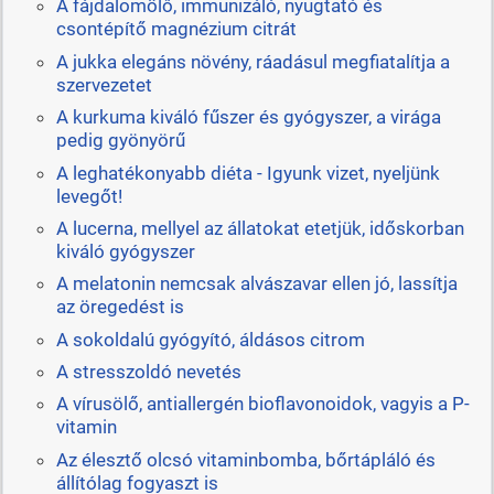
A fájdalomölő, immunizáló, nyugtató és
csontépítő magnézium citrát
A jukka elegáns növény, ráadásul megfiatalítja a
szervezetet
A kurkuma kiváló fűszer és gyógyszer, a virága
pedig gyönyörű
A leghatékonyabb diéta - Igyunk vizet, nyeljünk
levegőt!
A lucerna, mellyel az állatokat etetjük, időskorban
kiváló gyógyszer
A melatonin nemcsak alvászavar ellen jó, lassítja
az öregedést is
A sokoldalú gyógyító, áldásos citrom
A stresszoldó nevetés
A vírusölő, antiallergén bioflavonoidok, vagyis a P-
vitamin
Az élesztő olcsó vitaminbomba, bőrtápláló és
állítólag fogyaszt is