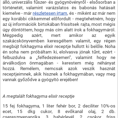
álló, univerzális fűszer- és gyógynövényről - elsősorban a
történetét, valamint varázslatos és babonás hatásait
kiemelve - már
részletesen írtam
, és - miként az már nem
egy korábbi cikkemmel előfordult - megtehetném, hogy
az új információk birtokában frissítsek rajta, most mégis
úgy döntöttem, hogy más cím alatt írok a fokhagymáról.
Mégpedig azért, mert amikor az egyik
szakácskönyvemben keresgéltem valamit, egy régen
megbújt fokhagyma elixír receptje hullott ki belőle. Noha
én soha nem próbáltam ki, elolvasva jónak tűnt, ezért -
felbuzdulva a „felfedezésemen”, valamint hogy ne
árválkodjon önmagában - kerestem még néhányat
hozzá. Remélem, nemcsak azok veszik hasznát
receptjeimnek, akik hisznek a fokhagymában, vagy meg
vannak győződve a gyógyító erejében!
A megtalált fokhagyma elixír receptje
15 fej fokhagyma, 1 liter fehér bor, 2 deciliter 10%-os
ecet, 15 dkg cukor, 8 evőkanál olaj, 2 db.
cseresznyepaprika, 3 babérlevél, 2 csokor friss