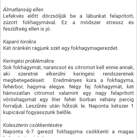
Álmatlanság ellen
Lefekvés előtt dörzsöljük be a lábunkat felaprított,
zúzott fokhagymával. Ez a módszer stressz és
feszültség ellen is jó.
Kaparó torokra
Két óránkén rágjunk szét egy fokhagymagerezdet.
Keringési problémákra
Sok fokhagymát, narancsot és citromot kell ennie annak,
aki szeretné elkerülni keringési rendszerének
megbetegedéseit. Eredményes kúra a fokhagyma,
fehérbor, hagyma elegye. Négy fej fokhagymát, két
hámozatlan citromot valamint egy nagy felaprított
vöröshagymát egy liter fehér borban néhány percig
forraljuk. Leszűrés után hűtsük le. Naponta kétszer 1
kupicával fogyasszunk belőle.
Koleszterin csökkentésére
Naponta 6-7 gerezd fokhagyma csökkenti a magas