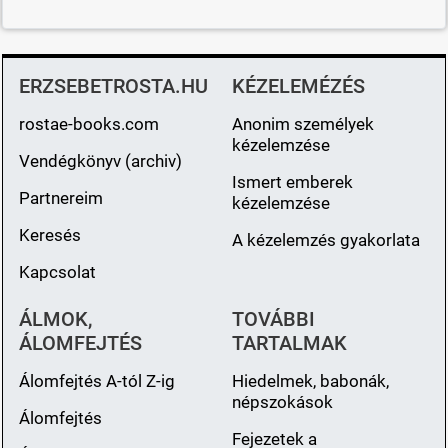
ERZSEBETROSTA.HU
KÉZELEMÉZÉS
rostae-books.com
Anonim személyek
kézelemzése
Vendégkönyv (archiv)
Ismert emberek
Partnereim
kézelemzése
Keresés
A kézelemzés gyakorlata
Kapcsolat
ÁLMOK,
TOVÁBBI
ÁLOMFEJTÉS
TARTALMAK
Álomfejtés A-tól Z-ig
Hiedelmek, babonák,
népszokások
Álomfejtés
Fejezetek a