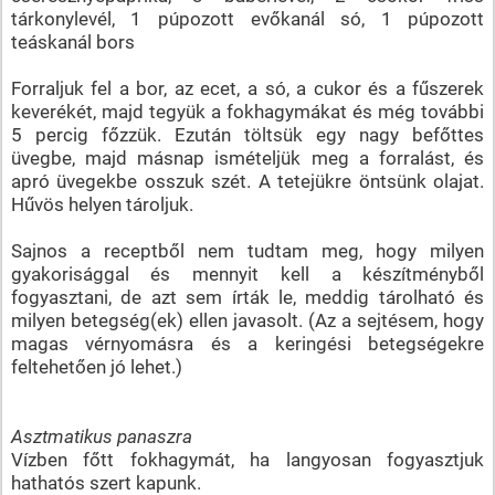
tárkonylevél, 1 púpozott evőkanál só, 1 púpozott
teáskanál bors
Forraljuk fel a bor, az ecet, a só, a cukor és a fűszerek
keverékét, majd tegyük a fokhagymákat és még további
5 percig főzzük. Ezután töltsük egy nagy befőttes
üvegbe, majd másnap ismételjük meg a forralást, és
apró üvegekbe osszuk szét. A tetejükre öntsünk olajat.
Hűvös helyen tároljuk.
Sajnos a receptből nem tudtam meg, hogy milyen
gyakorisággal és mennyit kell a készítményből
fogyasztani, de azt sem írták le, meddig tárolható és
milyen betegség(ek) ellen javasolt. (Az a sejtésem, hogy
magas vérnyomásra és a keringési betegségekre
feltehetően jó lehet.)
Asztmatikus panaszra
Vízben főtt fokhagymát, ha langyosan fogyasztjuk
hathatós szert kapunk.