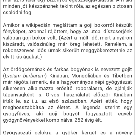
minden jót készpénznek tekint róla, az egészen biztosan
csalódni fog.
Amikor a wikipedián megláttam a goji bokorról készült
fényképet, azonnal rájöttem, hogy az utcai díszcserjénk
valóban goji bokor volt. (Azért a múlt idő, mert a nyáron
kiszáradt, valószínűleg már öreg lehetett. Remélem, a
rokonszenves idős úrnak sikerült meggyökereztetnie az
elvitt kis ágakat.)
Az ördögcérnának és farkas bogyónak is nevezett gojit
(
Lycium barbarum
) Kínában, Mongóliában és Tibetben
már régóta ismerik, és a hagyományos népi gyógyászat
sikeresen alkalmazza erősítő roborálásra, de ajánlják
tápanyagként is. Orvosi használatát először Kínában
írták le, az i.u. az első században. Azért ették, hogy
meghosszabbítsa az életet. A legenda szerint egy
gyógyfüves, aki goji bogyót fogyasztott egyéb
gyógynövényekkel kombinálva, 252 évig élt.
Gyógyászati célokra a gyökér kérgét és a növény