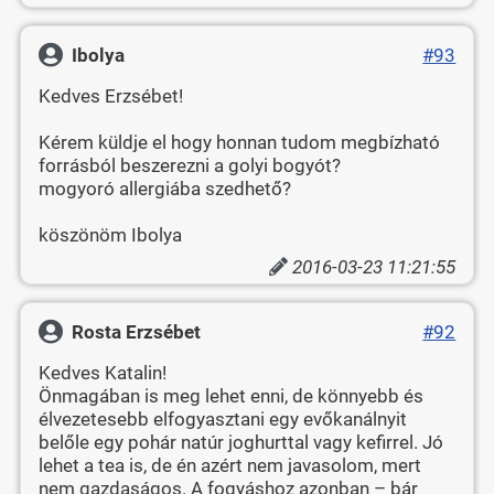
Ibolya
#93
Kedves Erzsébet!
Kérem küldje el hogy honnan tudom megbízható
forrásból beszerezni a golyi bogyót?
mogyoró allergiába szedhető?
köszönöm Ibolya
2016-03-23 11:21:55
Rosta Erzsébet
#92
Kedves Katalin!
Önmagában is meg lehet enni, de könnyebb és
élvezetesebb elfogyasztani egy evőkanálnyit
belőle egy pohár natúr joghurttal vagy kefirrel. Jó
lehet a tea is, de én azért nem javasolom, mert
nem gazdaságos. A fogyáshoz azonban – bár