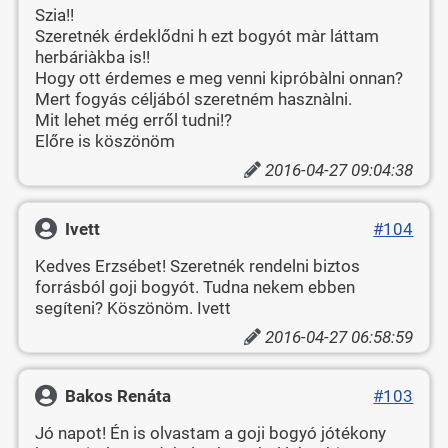
Szia!!
Szeretnék érdeklődni h ezt bogyót màr láttam
herbáriàkba is!!
Hogy ott érdemes e meg venni kipróbàlni onnan?
Mert fogyás céljából szeretném hasznàlni.
Mit lehet még erről tudni!?
Előre is köszönöm
2016-04-27 09:04:38
Ivett
#104
Kedves Erzsébet! Szeretnék rendelni biztos
forrásból goji bogyót. Tudna nekem ebben
segíteni? Köszönöm. Ivett
2016-04-27 06:58:59
Bakos Renáta
#103
Jó napot! Én is olvastam a goji bogyó jótékony