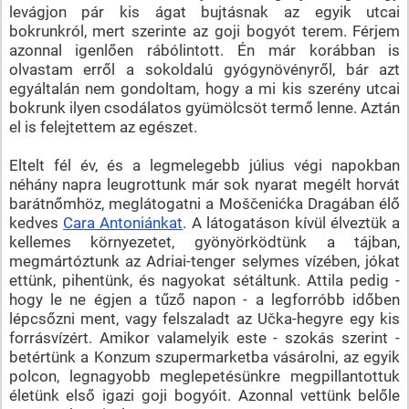
levágjon pár kis ágat bujtásnak az egyik utcai
bokrunkról, mert szerinte az goji bogyót terem. Férjem
azonnal igenlően rábólintott. Én már korábban is
olvastam erről a sokoldalú gyógynövényről, bár azt
egyáltalán nem gondoltam, hogy a mi kis szerény utcai
bokrunk ilyen csodálatos gyümölcsöt termő lenne. Aztán
el is felejtettem az egészet.
Eltelt fél év, és a legmelegebb július végi napokban
néhány napra leugrottunk már sok nyarat megélt horvát
barátnőmhöz, meglátogatni a Moščenićka Dragában élő
kedves
Cara Antoniánkat
. A látogatáson kívül élveztük a
kellemes környezetet, gyönyörködtünk a tájban,
megmártóztunk az Adriai-tenger selymes vízében, jókat
ettünk, pihentünk, és nagyokat sétáltunk. Attila pedig -
hogy le ne égjen a tűző napon - a legforróbb időben
lépcsőzni ment, vagy felszaladt az Učka-hegyre egy kis
forrásvízért. Amikor valamelyik este - szokás szerint -
betértünk a Konzum szupermarketba vásárolni, az egyik
polcon, legnagyobb meglepetésünkre megpillantottuk
életünk első igazi goji bogyóit. Azonnal vettünk belőle