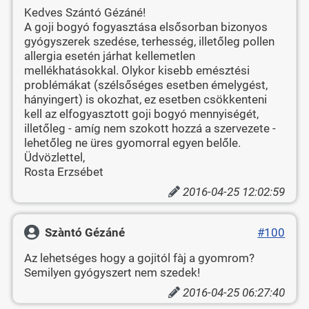
Kedves Szántó Gézáné!
A goji bogyó fogyasztása elsősorban bizonyos
gyógyszerek szedése, terhesség, illetőleg pollen
allergia esetén járhat kellemetlen
mellékhatásokkal. Olykor kisebb emésztési
problémákat (szélsőséges esetben émelygést,
hányingert) is okozhat, ez esetben csökkenteni
kell az elfogyasztott goji bogyó mennyiségét,
illetőleg - amíg nem szokott hozzá a szervezete -
lehetőleg ne üres gyomorral egyen belőle.
Üdvözlettel,
Rosta Erzsébet
2016-04-25 12:02:59
Szàntó Gézáné
#100
Az lehetséges hogy a gojitól fàj a gyomrom?
Semilyen gyógyszert nem szedek!
2016-04-25 06:27:40