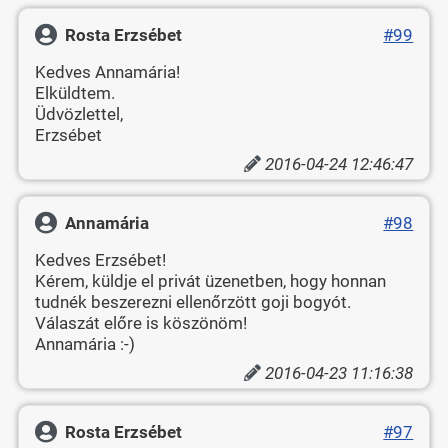
Rosta Erzsébet
#99
Kedves Annamária!
Elküldtem.
Üdvözlettel,
Erzsébet
2016-04-24 12:46:47
Annamária
#98
Kedves Erzsébet!
Kérem, küldje el privát üzenetben, hogy honnan
tudnék beszerezni ellenőrzött goji bogyót.
Válaszát előre is köszönöm!
Annamária :-)
2016-04-23 11:16:38
Rosta Erzsébet
#97