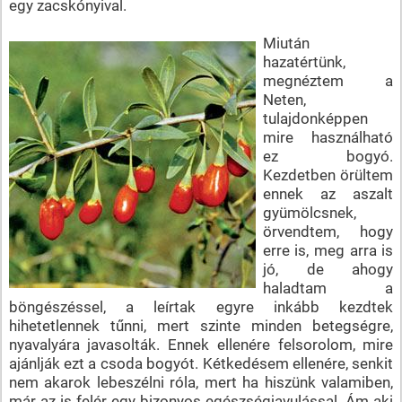
egy zacskónyival.
Miután
hazatértünk,
megnéztem a
Neten,
tulajdonképpen
mire használható
ez bogyó.
Kezdetben örültem
ennek az aszalt
gyümölcsnek,
örvendtem, hogy
erre is, meg arra is
jó, de ahogy
haladtam a
böngészéssel, a leírtak egyre inkább kezdtek
hihetetlennek tűnni, mert szinte minden betegségre,
nyavalyára javasolták. Ennek ellenére felsorolom, mire
ajánlják ezt a csoda bogyót. Kétkedésem ellenére, senkit
nem akarok lebeszélni róla, mert ha hiszünk valamiben,
már az is felér egy bizonyos egészségjavulással. Ám aki