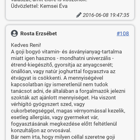
Üdvözlettel: Kemsei Éva
2016-06-08 19:47:35
Rosta Erzsébet
#108
Kedves Reni!
A goji bogyó vitamin- és ásványianyag-tartalma
miatt igen hasznos - mondhatni univerzális -
étrend-kiegészítő, gyorsítja az anyagcserét;
önállóan, vagy natúr joghurttal fogyasztva az
étvágyat is csökkenti. A mennyiségével
kapcsolatban így ismeretlenül nem tudok
tanácsot adni, de általában a forgalmazók jelezni
szokták azt ajánlott mennyiséget. Ha viszont
vérhígító gyógyszert szed, vagy
cukorbetegséggel, magas vérnyomással kezelik,
esetleg allergiás, vagy gyermeket vár,
fogyasztásának megkezdése előtt feltétlenül
konzultáljon az orvosával.
Bár nem írta, hogy milyen céllal szeretne goji