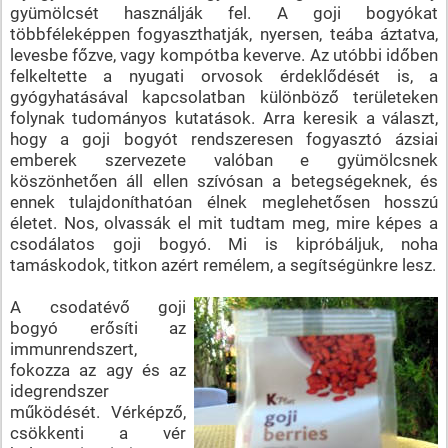
gyümölcsét használják fel. A goji bogyókat
többféleképpen fogyaszthatják, nyersen, teába áztatva,
levesbe főzve, vagy kompótba keverve. Az utóbbi időben
felkeltette a nyugati orvosok érdeklődését is, a
gyógyhatásával kapcsolatban különböző területeken
folynak tudományos kutatások. Arra keresik a választ,
hogy a goji bogyót rendszeresen fogyasztó ázsiai
emberek szervezete valóban e gyümölcsnek
köszönhetően áll ellen szívósan a betegségeknek, és
ennek tulajdoníthatóan élnek meglehetősen hosszú
életet. Nos, olvassák el mit tudtam meg, mire képes a
csodálatos goji bogyó. Mi is kipróbáljuk, noha
tamáskodok, titkon azért remélem, a segítségünkre lesz.
A csodatévő goji
bogyó erősíti az
immunrendszert,
fokozza az agy és az
idegrendszer
működését. Vérképző,
csökkenti a vér