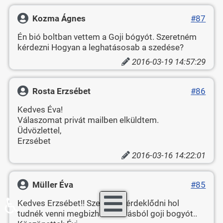
Kozma Ágnes
#87
Én bió boltban vettem a Goji bógyót. Szeretném
kérdezni Hogyan a leghatásosab a szedése?
2016-03-19 14:57:29
Rosta Erzsébet
#86
Kedves Éva!
Válaszomat privát mailben elküldtem.
Üdvözlettel,
Erzsébet
2016-03-16 14:22:01
Müller Éva
#85
♿
Kedves Erzsébet!! Szeretnék érdeklődni hol
tudnék venni megbizható forrásból goji bogyót..