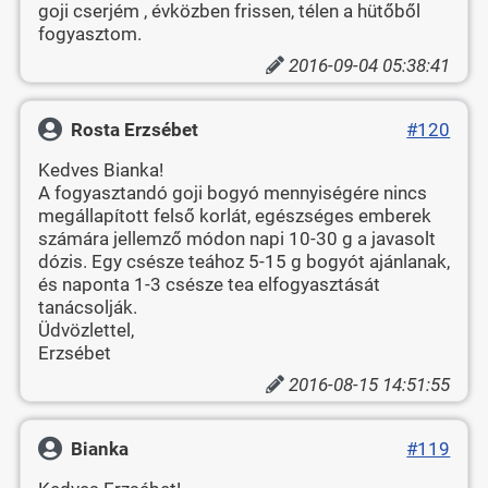
goji cserjém , évközben frissen, télen a hütőből
fogyasztom.
2016-09-04 05:38:41
Rosta Erzsébet
#120
Kedves Bianka!
A fogyasztandó goji bogyó mennyiségére nincs
megállapított felső korlát, egészséges emberek
számára jellemző módon napi 10-30 g a javasolt
dózis. Egy csésze teához 5-15 g bogyót ajánlanak,
és naponta 1-3 csésze tea elfogyasztását
tanácsolják.
Üdvözlettel,
Erzsébet
2016-08-15 14:51:55
Bianka
#119