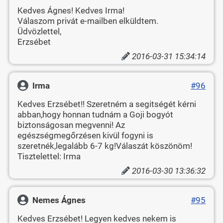
Kedves Ágnes! Kedves Irma!
Válaszom privát e-mailben elküldtem.
Üdvözlettel,
Erzsébet
2016-03-31 15:34:14
Irma
#96
Kedves Erzsébet!! Szeretném a segitségét kérni
abban,hogy honnan tudnám a Goji bogyót
biztonságosan megvenni! Az
egészségmegőrzésen kivül fogyni is
szeretnék,legalább 6-7 kg!Válaszát köszönöm!
Tisztelettel: Irma
2016-03-30 13:36:32
Nemes Ágnes
#95
Kedves Erzsébet! Legyen kedves nekem is