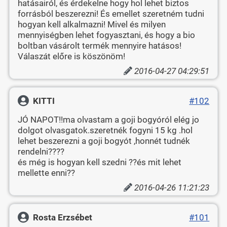
hatásairól, és érdekelne hogy hol lehet biztos
forrásból beszerezni! És emellet szeretném tudni
hogyan kell alkalmazni! Mivel és milyen
mennyiségben lehet fogyasztani, és hogy a bio
boltban vásárolt termék mennyire hatásos!
Válaszát előre is köszönöm!
2016-04-27 04:29:51
KITTI
#102
JÓ NAPOT!!ma olvastam a goji bogyóról elég jo
dolgot olvasgatok.szeretnék fogyni 15 kg .hol
lehet beszerezni a goji bogyót ,honnét tudnék
rendelni????
és még is hogyan kell szedni ??és mit lehet
mellette enni??
2016-04-26 11:21:23
Rosta Erzsébet
#101