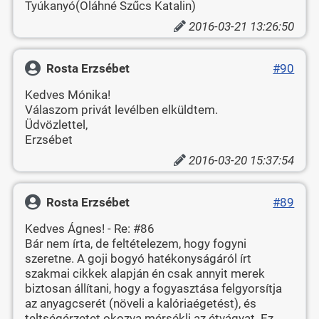
Tyúkanyó(Oláhné Szűcs Katalin)
2016-03-21 13:26:50
Rosta Erzsébet
#90
Kedves Mónika!
Válaszom privát levélben elküldtem.
Üdvözlettel,
Erzsébet
2016-03-20 15:37:54
Rosta Erzsébet
#89
Kedves Ágnes! - Re: #86
Bár nem írta, de feltételezem, hogy fogyni
szeretne. A goji bogyó hatékonyságáról írt
szakmai cikkek alapján én csak annyit merek
biztosan állítani, hogy a fogyasztása felgyorsítja
az anyagcserét (növeli a kalóriaégetést), és
teltségérzetet okozva mérsékli az étvágyat. Ez