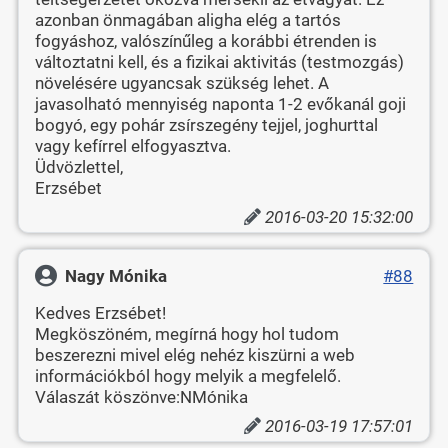
azonban önmagában aligha elég a tartós
fogyáshoz, valószínűleg a korábbi étrenden is
változtatni kell, és a fizikai aktivitás (testmozgás)
növelésére ugyancsak szükség lehet. A
javasolható mennyiség naponta 1-2 evőkanál goji
bogyó, egy pohár zsírszegény tejjel, joghurttal
vagy kefírrel elfogyasztva.
Üdvözlettel,
Erzsébet
2016-03-20 15:32:00
Nagy Mónika
#88
Kedves Erzsébet!
Megköszöném, megírná hogy hol tudom
beszerezni mivel elég nehéz kiszürni a web
információkból hogy melyik a megfelelő.
Válaszát köszönve:NMónika
2016-03-19 17:57:01