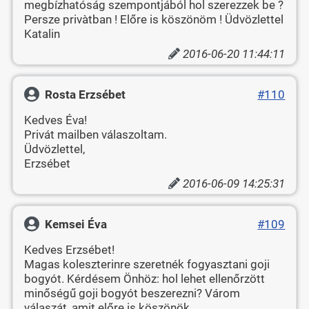
megbízhatóság szempontjából hol szerezzek be ?
Persze privàtban ! Előre is köszönöm ! Üdvözlettel
Katalin
2016-06-20 11:44:11
Rosta Erzsébet
#110
Kedves Éva!
Privát mailben válaszoltam.
Üdvözlettel,
Erzsébet
2016-06-09 14:25:31
Kemsei Éva
#109
Kedves Erzsébet!
Magas koleszterinre szeretnék fogyasztani goji
bogyót. Kérdésem Önhöz: hol lehet ellenőrzött
minőségű goji bogyót beszerezni? Várom
válaszát, amit előre is köszönök.