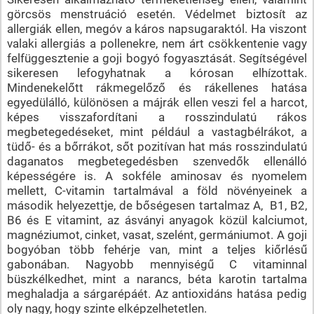
görcsös menstruáció esetén. Védelmet biztosít az
allergiák ellen, megóv a káros napsugaraktól. Ha viszont
valaki allergiás a pollenekre, nem árt csökkentenie vagy
felfüggesztenie a goji bogyó fogyasztását. Segítségével
sikeresen lefogyhatnak a kórosan elhízottak.
Mindenekelőtt rákmegelőző és rákellenes hatása
egyedülálló, különösen a májrák ellen veszi fel a harcot,
képes visszafordítani a rosszindulatú rákos
megbetegedéseket, mint például a vastagbélrákot, a
tüdő- és a bőrrákot, sőt pozitívan hat más rosszindulatú
daganatos megbetegedésben szenvedők ellenálló
képességére is. A sokféle aminosav és nyomelem
mellett, C-vitamin tartalmával a föld növényeinek a
második helyezettje, de bőségesen tartalmaz A, B1, B2,
B6 és E vitamint, az ásványi anyagok közül kalciumot,
magnéziumot, cinket, vasat, szelént, germániumot. A goji
bogyóban több fehérje van, mint a teljes kiőrlésű
gabonában. Nagyobb mennyiségű C vitaminnal
büszkélkedhet, mint a narancs, béta karotin tartalma
meghaladja a sárgarépáét. Az antioxidáns hatása pedig
oly nagy, hogy szinte elképzelhetetlen.