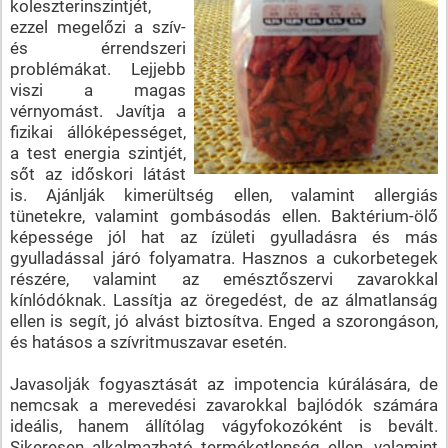
koleszterinszintjét,
ezzel megelőzi a szív-
és érrendszeri
problémákat. Lejjebb
viszi a magas
vérnyomást. Javítja a
fizikai állóképességet,
a test energia szintjét,
sőt az időskori látást
is. Ajánlják kimerültség ellen, valamint allergiás
tünetekre, valamint gombásodás ellen. Baktérium-ölő
képessége jól hat az ízületi gyulladásra és más
gyulladással járó folyamatra. Hasznos a cukorbetegek
részére, valamint az emésztőszervi zavarokkal
kínlódóknak. Lassítja az öregedést, de az álmatlanság
ellen is segít, jó alvást biztosítva. Enged a szorongáson,
és hatásos a szívritmuszavar esetén.
Javasolják fogyasztását az impotencia kúrálására, de
nemcsak a merevedési zavarokkal bajlódók számára
ideális, hanem állítólag vágyfokozóként is bevált.
Sikeresen alkalmazható terméketlenség ellen, valamint