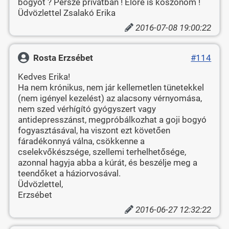
bogyót ? Persze privátban ! Előre is köszönöm !
Üdvözlettel Zsalakó Erika
2016-07-08 19:00:22
Rosta Erzsébet
#114
Kedves Erika!
Ha nem krónikus, nem jár kellemetlen tünetekkel
(nem igényel kezelést) az alacsony vérnyomása,
nem szed vérhígító gyógyszert vagy
antidepresszánst, megpróbálkozhat a goji bogyó
fogyasztásával, ha viszont ezt követően
fáradékonnyá válna, csökkenne a
cselekvőkészsége, szellemi terhelhetősége,
azonnal hagyja abba a kúrát, és beszélje meg a
teendőket a háziorvosával.
Üdvözlettel,
Erzsébet
2016-06-27 12:32:22