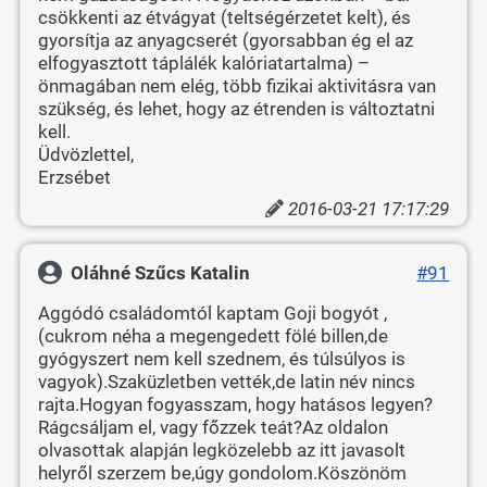
csökkenti az étvágyat (teltségérzetet kelt), és
gyorsítja az anyagcserét (gyorsabban ég el az
elfogyasztott táplálék kalóriatartalma) –
önmagában nem elég, több fizikai aktivitásra van
szükség, és lehet, hogy az étrenden is változtatni
kell.
Üdvözlettel,
Erzsébet
2016-03-21 17:17:29
Oláhné Szűcs Katalin
#91
Aggódó családomtól kaptam Goji bogyót ,
(cukrom néha a megengedett fölé billen,de
gyógyszert nem kell szednem, és túlsúlyos is
vagyok).Szaküzletben vették,de latin név nincs
rajta.Hogyan fogyasszam, hogy hatásos legyen?
Rágcsáljam el, vagy főzzek teát?Az oldalon
olvasottak alapján legközelebb az itt javasolt
helyről szerzem be,úgy gondolom.Köszönöm