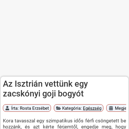
Az Isztrián vettünk egy
zacskónyi goji bogyót
Írta:
Rosta Erzsébet
Kategória:
Egészség
Megjele
Kora tavasszal egy szimpatikus idős férfi csöngetett be
hozzánk, és azt kérte férjemtől, engedje meg, hogy