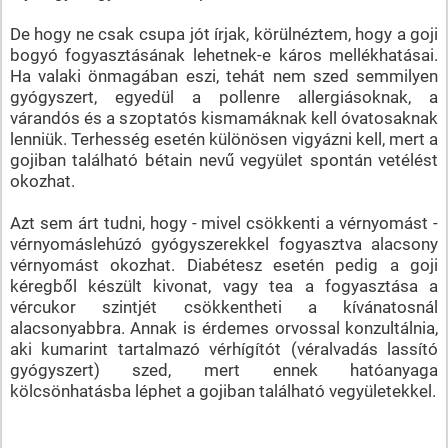
De hogy ne csak csupa jót írjak, körülnéztem, hogy a goji
bogyó fogyasztásának lehetnek-e káros mellékhatásai.
Ha valaki önmagában eszi, tehát nem szed semmilyen
gyógyszert, egyedül a pollenre allergiásoknak, a
várandós és a szoptatós kismamáknak kell óvatosaknak
lenniük. Terhesség esetén különösen vigyázni kell, mert a
gojiban található bétain nevű vegyület spontán vetélést
okozhat.
Azt sem árt tudni, hogy - mivel csökkenti a vérnyomást -
vérnyomáslehúzó gyógyszerekkel fogyasztva alacsony
vérnyomást okozhat. Diabétesz esetén pedig a goji
kéregből készült kivonat, vagy tea a fogyasztása a
vércukor szintjét csökkentheti a kívánatosnál
alacsonyabbra. Annak is érdemes orvossal konzultálnia,
aki kumarint tartalmazó vérhígítót (véralvadás lassító
gyógyszert) szed, mert ennek hatóanyaga
kölcsönhatásba léphet a gojiban található vegyületekkel.