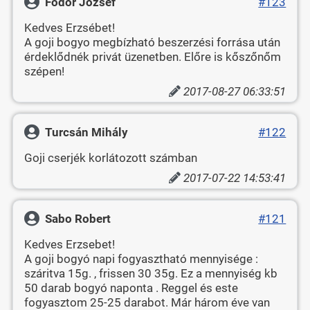
Fodor József
#123
Kedves Erzsébet!
A goji bogyo megbízható beszerzési forrása után
érdeklődnék privát üzenetben. Előre is kőszőnőm
szépen!
2017-08-27 06:33:51
Turcsán Mihály
#122
Goji cserjék korlátozott számban
2017-07-22 14:53:41
Sabo Robert
#121
Kedves Erzsebet!
A goji bogyó napi fogyasztható mennyisége :
száritva 15g. , frissen 30 35g. Ez a mennyiség kb
50 darab bogyó naponta . Reggel és este
fogyasztom 25-25 darabot. Már három éve van