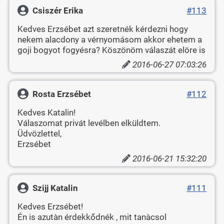
Csiszér Erika
#113
Kedves Erzsébet azt szeretnék kérdezni hogy
nekem alacdony a vérnyomásom akkor ehetem a
goji bogyot fogyésra? Köszönöm válaszát elöre is
2016-06-27 07:03:26
Rosta Erzsébet
#112
Kedves Katalin!
Válaszomat privát levélben elküldtem.
Üdvözlettel,
Erzsébet
2016-06-21 15:32:20
Szijj Katalin
#111
Kedves Erzsébet!
Én is azutàn érdekkődnék , mit tanàcsol