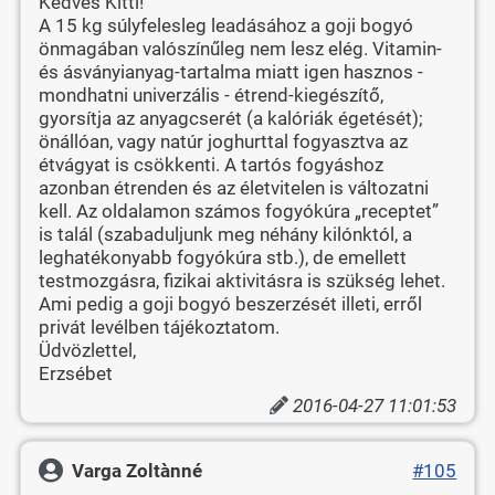
Kedves Kitti!
A 15 kg súlyfelesleg leadásához a goji bogyó
önmagában valószínűleg nem lesz elég. Vitamin-
és ásványianyag-tartalma miatt igen hasznos -
mondhatni univerzális - étrend-kiegészítő,
gyorsítja az anyagcserét (a kalóriák égetését);
önállóan, vagy natúr joghurttal fogyasztva az
étvágyat is csökkenti. A tartós fogyáshoz
azonban étrenden és az életvitelen is változatni
kell. Az oldalamon számos fogyókúra „receptet”
is talál (szabaduljunk meg néhány kilónktól, a
leghatékonyabb fogyókúra stb.), de emellett
testmozgásra, fizikai aktivitásra is szükség lehet.
Ami pedig a goji bogyó beszerzését illeti, erről
privát levélben tájékoztatom.
Üdvözlettel,
Erzsébet
2016-04-27 11:01:53
Varga Zoltànné
#105