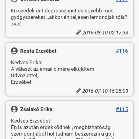
Én szedek antidepresszánst es egyébb más
gyógyszereket...akkor én teljesen lemondjak róla?
:sad:
2016-08-10 02:17:33
Rosta Erzsébet
#116
Kedves Erika!
A választ az email címére elküldtem.
Üdvözlettel,
Erzsébet
2016-07-10 15:25:03
Zsalakó Erika
#115
Kedves Erzsébet!
Én is azutàn érdekkődnék , megbízhatóság
szempontjából hol tudnám beszerezni a goji