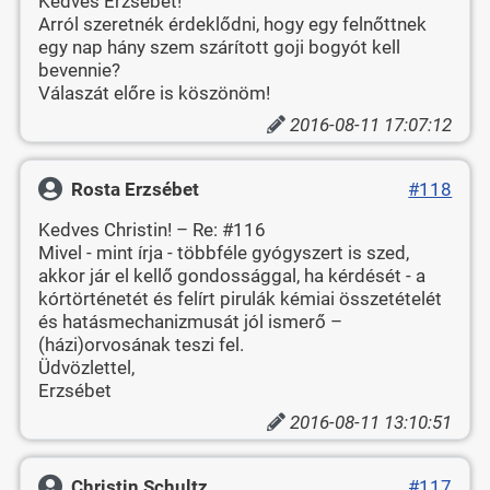
Kedves Erzsébet!
Arról szeretnék érdeklődni, hogy egy felnőttnek
egy nap hány szem szárított goji bogyót kell
bevennie?
Válaszát előre is köszönöm!
2016-08-11 17:07:12
Rosta Erzsébet
#118
Kedves Christin! – Re: #116
Mivel - mint írja - többféle gyógyszert is szed,
akkor jár el kellő gondossággal, ha kérdését - a
kórtörténetét és felírt pirulák kémiai összetételét
és hatásmechanizmusát jól ismerő –
(házi)orvosának teszi fel.
Üdvözlettel,
Erzsébet
2016-08-11 13:10:51
Christin Schultz
#117