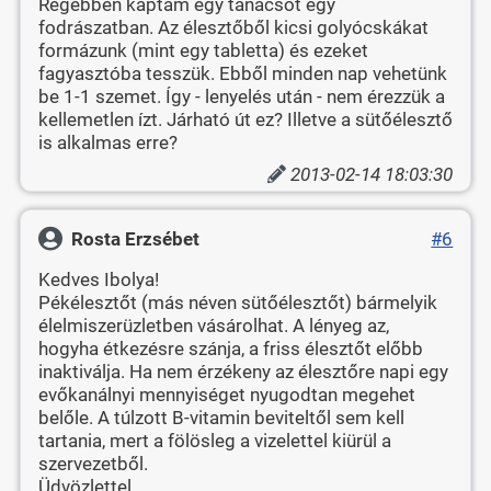
Régebben kaptam egy tanácsot egy
fodrászatban. Az élesztőből kicsi golyócskákat
formázunk (mint egy tabletta) és ezeket
fagyasztóba tesszük. Ebből minden nap vehetünk
be 1-1 szemet. Így - lenyelés után - nem érezzük a
kellemetlen ízt. Járható út ez? Illetve a sütőélesztő
is alkalmas erre?
2013-02-14 18:03:30
Rosta Erzsébet
#6
Kedves Ibolya!
Pékélesztőt (más néven sütőélesztőt) bármelyik
élelmiszerüzletben vásárolhat. A lényeg az,
hogyha étkezésre szánja, a friss élesztőt előbb
inaktiválja. Ha nem érzékeny az élesztőre napi egy
evőkanálnyi mennyiséget nyugodtan megehet
belőle. A túlzott B-vitamin beviteltől sem kell
tartania, mert a fölösleg a vizelettel kiürül a
szervezetből.
Üdvözlettel,