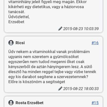
vitaminhiány jeleit figyeli meg magán. Ekkor
kikérheti egy dietetikus, vagy a háziorvosa
tanácsát.
Üdvözlettel,
Erzsébet
2015-08-23 10:03:39
Ricsi
#16
Üdv nekem a vitaminokkal vanak problémáim
ugyanis nem szeretem a gyümölcsöket
egyszerűen nem tudod megenni őket csak
kényszerből de aztán hányingerem lesz. A sütő
élesztő ha minden reggel tejbe vagy vízbe tennék
egy kis darabot segítene a szervezetemnek?
Előre is köszönöm a segítséget
2015-08-22 18:00:33
Rosta Erzsébet
#15