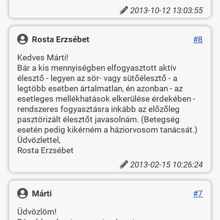
2013-10-12 13:03:55
Rosta Erzsébet
#8
Kedves Márti!
Bár a kis mennyiségben elfogyasztott aktív
élesztő - legyen az sör- vagy sütőélesztő - a
legtöbb esetben ártalmatlan, én azonban - az
esetleges mellékhatások elkerülése érdekében -
rendszeres fogyasztásra inkább az előzőleg
pasztörizált élesztőt javasolnám. (Betegség
esetén pedig kikérném a háziorvosom tanácsát.)
Üdvözlettel,
Rosta Erzsébet
2013-02-15 10:26:24
Márti
#7
Üdvözlöm!