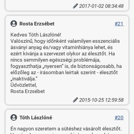
2017-01-02 08:34:48
Rosta Erzsébet
#21
Kedves Tóth Lászlóné!
Valószínű, hogy időnként valamilyen esszenciális
ásványi anyag és/vagy vitaminhiánya lehet, és
ezért kívánja a szervezet olykor az élesztőt. Ha
nincs semmilyen egészségi problémája,
fogyaszthatja „nyersen” is, de biztonságosabb, ha
előzőleg az - írásomban leírtak szerint - élesztőt
„inaktiválja.”
Üdvözlettel,
Rosta Erzsébet
2015-10-25 12:59:58
Tóth Lászlóné
#20
Én nagyon szeretem a sütéshez vásárolt élesztőt.