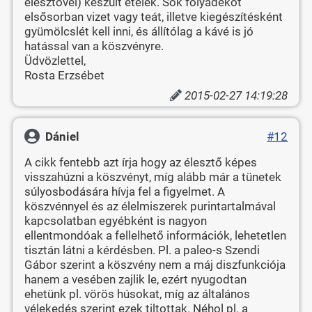
élesztővel) készült ételek. Sok folyadékot
elsősorban vizet vagy teát, illetve kiegészítésként
gyümölcslét kell inni, és állítólag a kávé is jó
hatással van a köszvényre.
Üdvözlettel,
Rosta Erzsébet
2015-02-27 14:19:28
Dániel
#12
A cikk fentebb azt írja hogy az élesztő képes
visszahúzni a köszvényt, míg alább már a tünetek
súlyosbodására hívja fel a figyelmet. A
köszvénnyel és az élelmiszerek purintartalmával
kapcsolatban egyébként is nagyon
ellentmondóak a fellelhető információk, lehetetlen
tisztán látni a kérdésben. Pl. a paleo-s Szendi
Gábor szerint a köszvény nem a máj diszfunkciója
hanem a vesében zajlik le, ezért nyugodtan
ehetünk pl. vörös húsokat, míg az általános
vélekedés szerint ezek tiltottak. Néhol pl. a