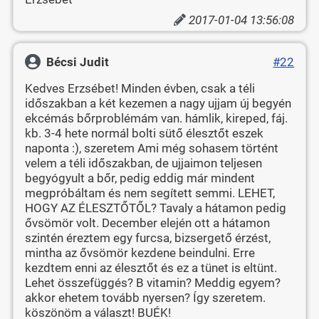
2017-01-04 13:56:08
Bécsi Judit
#22
Kedves Erzsébet! Minden évben, csak a téli
időszakban a két kezemen a nagy ujjam új begyén
ekcémás bőrproblémám van. hámlik, kireped, fáj.
kb. 3-4 hete normál bolti sütő élesztőt eszek
naponta :), szeretem Ami még sohasem történt
velem a téli időszakban, de ujjaimon teljesen
begyógyult a bőr, pedig eddig már mindent
megpróbáltam és nem segített semmi. LEHET,
HOGY AZ ÉLESZTŐTŐL? Tavaly a hátamon pedig
ővsömör volt. December elején ott a hátamon
szintén éreztem egy furcsa, bizsergető érzést,
mintha az ővsömör kezdene beindulni. Erre
kezdtem enni az élesztőt és ez a tünet is eltünt.
Lehet összefüggés? B vitamin? Meddig egyem?
akkor ehetem tovább nyersen? Így szeretem.
köszönöm a választ! BUÉK!