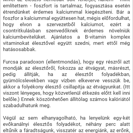
említettem - foszfort is tartalmaz, fogyasztása esetén
étrendünket érdemes kalciummal kiegészíteni. Bár a
foszfor a kalciummal együttesen hat, mégis előfordulhat,
hogy elvon a szervezetből kalciumot, ezért a
csontritkulásban szenvedőknek érdemes növelniük
kalciumbevitelüket. Ajánlatos a B-vitamin komplex
vitaminokat élesztővel együtt szedni, mert ettől még
hatásosabbak.
Furcsa paradoxon (ellentmondás), hogy egy részről azt
mondják az élesztőről, fokozza az étvágyat, másrészt,
pedig állítják, ha az élesztőt folyadékban,
gyümölcslevekben vagy vízben elkeverve vesszük be,
akkor a folyékony élesztő csillapítja az étvágyunkat. (Itt
viszont lényeges, hogy közvetlenül étkezés előtt kell inni
belőle.) Ennek köszönhetően állítólag számos kalóriától
szabadulhatunk meg.
Végül az sem elhanyagolható, ha lenyelünk egy-két
evőkanálnyi élesztős folyadékot, néhány perc alatt
eltűnik a fáradtságunk, visszatér az energiánk, az erőnk,