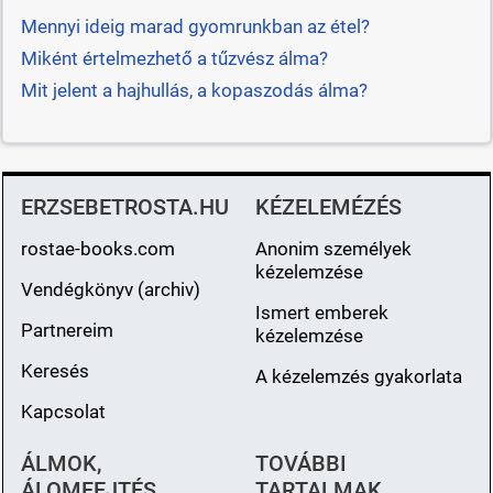
Mennyi ideig marad gyomrunkban az étel?
Miként értelmezhető a tűzvész álma?
Mit jelent a hajhullás, a kopaszodás álma?
ERZSEBETROSTA.HU
KÉZELEMÉZÉS
rostae-books.com
Anonim személyek
kézelemzése
Vendégkönyv (archiv)
Ismert emberek
Partnereim
kézelemzése
Keresés
A kézelemzés gyakorlata
Kapcsolat
ÁLMOK,
TOVÁBBI
ÁLOMFEJTÉS
TARTALMAK