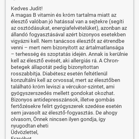
Kedves Judit!
A magas B vitamin és króm tartalma miatt az
élesztő valóban jó hatással van a sejtekre (segíti
az osztódásukat, energiafelvételüket), azonban az
állandó fogyasztásával azért bizonyos esetekben
vigyázni kell. Nem tanácsos élesztőt az étrendbe
venni – mert nem bizonyított az ártalmatlansága
– terhesség és szoptatás idején. Annak is kerülnie
kell az élesztő evését, aki allergiás rá. A Chron-
betegek állapotát pedig bizonyítottan
rosszabbítja. Diabétesz esetén feltétlenül
konzultálni kell az orvossal, mert az élesztőben
található króm leviszi a vércukor-szintet, ami
gyógyszerszedés mellett gondokat okozhat.
Bizonyos antidepresszánsok, illetve gombás
fertőzésekre felírt gyógyszerek szedése esetén
sem javasolt az élesztő-fogyasztás. De ahogy
olvasom, Önnek nincsen ilyen gondja, így
nyugodtan eheti
Üdvözlettel,
Erzsébet