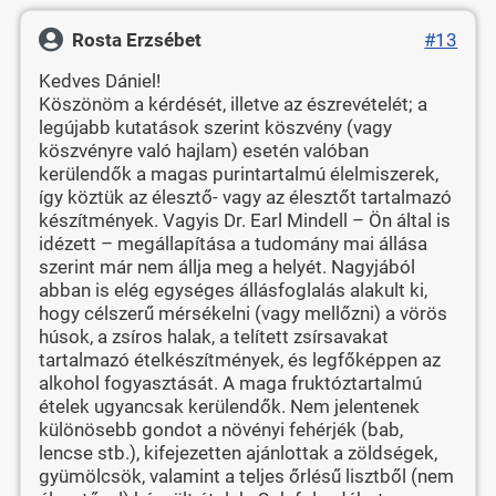
Rosta Erzsébet
#13
Kedves Dániel!
Köszönöm a kérdését, illetve az észrevételét; a
legújabb kutatások szerint köszvény (vagy
köszvényre való hajlam) esetén valóban
kerülendők a magas purintartalmú élelmiszerek,
így köztük az élesztő- vagy az élesztőt tartalmazó
készítmények. Vagyis Dr. Earl Mindell – Ön által is
idézett – megállapítása a tudomány mai állása
szerint már nem állja meg a helyét. Nagyjából
abban is elég egységes állásfoglalás alakult ki,
hogy célszerű mérsékelni (vagy mellőzni) a vörös
húsok, a zsíros halak, a telített zsírsavakat
tartalmazó ételkészítmények, és legfőképpen az
alkohol fogyasztását. A maga fruktóztartalmú
ételek ugyancsak kerülendők. Nem jelentenek
különösebb gondot a növényi fehérjék (bab,
lencse stb.), kifejezetten ajánlottak a zöldségek,
gyümölcsök, valamint a teljes őrlésű lisztből (nem