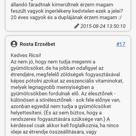
állandó fáradtnak kimerültnek érzem magam
feszült vagyok ingerlékeny kedvtelen ezek a jelei?
20 éves vagyok és a duplàjànak érzem magam :/
2015-08-24 13:50:10
Rosta Erzsébet
#17
Kedves Ricsi!
Az nem jó, hogy nem tudja megenni a
gyümölcsöket, de ha jobban odafigyel az
étrendjére, megfelelő zöldségek fogyasztásával
képes pótolni azokat az esszenciális vitaminokat,
melyek legnagyobb mennyiségben a
gyümölcsökben fordulnak elő. Az élesztőnek -
különösen a sörélesztőnek - sok féle előnye van,
azonban egyedül nem tudja a gyümölcsöket
helyettesíteni. (És az sem biztos, hogy a
rendszeres fogyasztására szüksége van.) A
kérdéssel csak akkor kell foglalkoznia, ha nincs
ideje az étrendje összeállítására, vagy