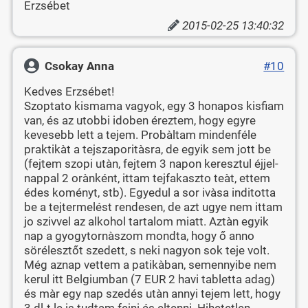
Erzsébet
2015-02-25 13:40:32
Csokay Anna
#10
Kedves Erzsébet!
Szoptato kismama vagyok, egy 3 honapos kisfiam
van, és az utobbi idoben éreztem, hogy egyre
kevesebb lett a tejem. Probàltam mindenféle
praktikàt a tejszaporitàsra, de egyik sem jott be
(fejtem szopi utàn, fejtem 3 napon keresztul éjjel-
nappal 2 orànként, ittam tejfakaszto teàt, ettem
édes koményt, stb). Egyedul a sor ivàsa inditotta
be a tejtermelést rendesen, de azt ugye nem ittam
jo szivvel az alkohol tartalom miatt. Aztàn egyik
nap a gyogytornàszom mondta, hogy ő anno
sörélesztőt szedett, s neki nagyon sok teje volt.
Még aznap vettem a patikàban, semennyibe nem
kerul itt Belgiumban (7 EUR 2 havi tabletta adag)
és màr egy nap szedés utàn annyi tejem lett, hogy
3 dl-t le is tudtam fejni és eltenni. Hihetetlen