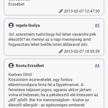
Erzsébet
2013-02-07 12:47:30
regele ibolya
#5
:lol: szeretném tudni,hogy hol lehet vásárolni pék
élesztőt? és mennyi az a napi mennyiség amit
fogyasztani lehet belőle.Isten áldásával üdv.
2013-02-07 10:55:59
Rosta Erzsébet
#4
Kedves Ottó!
Köszönöm észrevételét, egy fontos
ellentmondásra hívta fel a figyelmemet. A
felvetése teljesen jogos, ugyanis akkor jártam
volna el helyesen, ha a pékélesztő elé kiteszem az
„élő” jelzőt. Bár kis mennyiségben - kivéve az
élesztő-allergiát - az egészséges emberek