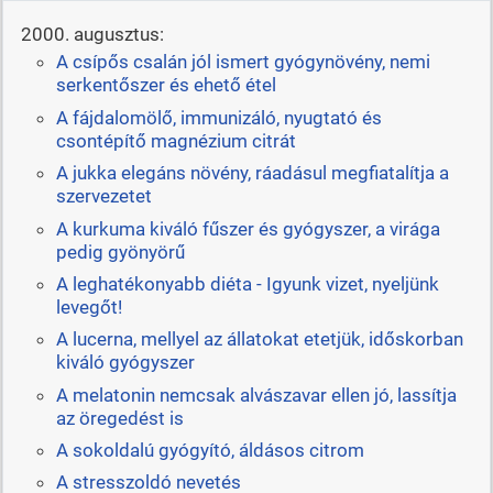
2000. augusztus:
A csípős csalán jól ismert gyógynövény, nemi
serkentőszer és ehető étel
A fájdalomölő, immunizáló, nyugtató és
csontépítő magnézium citrát
A jukka elegáns növény, ráadásul megfiatalítja a
szervezetet
A kurkuma kiváló fűszer és gyógyszer, a virága
pedig gyönyörű
A leghatékonyabb diéta - Igyunk vizet, nyeljünk
levegőt!
A lucerna, mellyel az állatokat etetjük, időskorban
kiváló gyógyszer
A melatonin nemcsak alvászavar ellen jó, lassítja
az öregedést is
A sokoldalú gyógyító, áldásos citrom
A stresszoldó nevetés