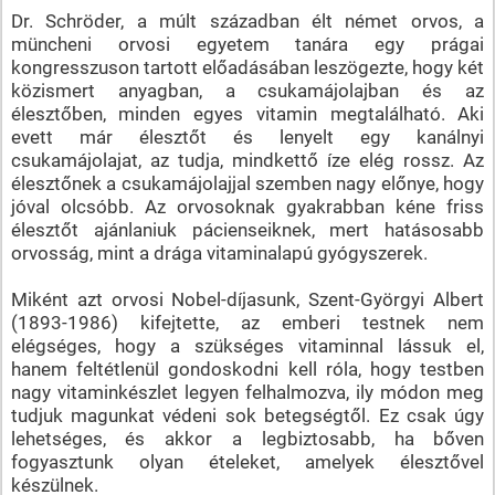
Dr. Schröder, a múlt században élt német orvos, a
müncheni orvosi egyetem tanára egy prágai
kongresszuson tartott előadásában leszögezte, hogy két
közismert anyagban, a csukamájolajban és az
élesztőben, minden egyes vitamin megtalálható. Aki
evett már élesztőt és lenyelt egy kanálnyi
csukamájolajat, az tudja, mindkettő íze elég rossz. Az
élesztőnek a csukamájolajjal szemben nagy előnye, hogy
jóval olcsóbb. Az orvosoknak gyakrabban kéne friss
élesztőt ajánlaniuk pácienseiknek, mert hatásosabb
orvosság, mint a drága vitaminalapú gyógyszerek.
Miként azt orvosi Nobel-díjasunk, Szent-Györgyi Albert
(1893-1986) kifejtette, az emberi testnek nem
elégséges, hogy a szükséges vitaminnal lássuk el,
hanem feltétlenül gondoskodni kell róla, hogy testben
nagy vitaminkészlet legyen felhalmozva, ily módon meg
tudjuk magunkat védeni sok betegségtől. Ez csak úgy
lehetséges, és akkor a legbiztosabb, ha bőven
fogyasztunk olyan ételeket, amelyek élesztővel
készülnek.