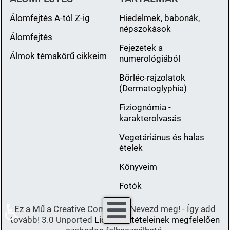
Álomfejtés A-tól Z-ig
Hiedelmek, babonák,
népszokások
Álomfejtés
Fejezetek a
Álmok témakörű cikkeim
numerológiából
Bőrléc-rajzolatok
(Dermatoglyphia)
Fiziognómia -
karakterolvasás
Vegetáriánus és halas
ételek
Könyveim
Fotók
♿
Ez a Mű a Creative Commons Nevezd meg! - Így add
tovább! 3.0 Unported
Licenc feltételeinek megfelelően