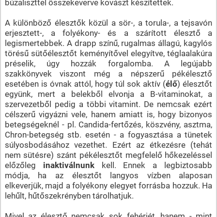
búzaliszttel összekeverve kovászt készítettek.
A különböző élesztők közül a sör-, a torula-, a tejsavón
erjesztett-, a folyékony- és a szárított élesztő a
legismertebbek. A drapp színű, rugalmas állagú, kagylós
törésű sütőélesztőt keményítővel elegyítve, téglaalakúra
préselik, úgy hozzák forgalomba. A legújabb
szakkönyvek viszont még a népszerű pékélesztő
esetében is óvnak attól, hogy túl sok aktív (
élő
) élesztőt
együnk, mert a belekből elvonja a B-vitaminokat, a
szervezetből pedig a többi vitamint. De nemcsak ezért
célszerű vigyázni vele, hanem amiatt is, hogy bizonyos
betegségeknél - pl. Candida-fertőzés, köszvény, asztma,
Chron-betegség stb. esetén - a fogyasztása a tünetek
súlyosbodásához vezethet. Ezért az étkezésre (tehát
nem sütésre) szánt pékélesztőt megfelelő hőkezeléssel
előzőleg
inaktiválnunk
kell. Ennek a legbiztosabb
módja, ha az élesztőt langyos vízben alaposan
elkeverjük, majd a folyékony elegyet forrásba hozzuk. Ha
lehűlt, hűtőszekrényben tárolhatjuk.
Mivel az élesztő nemcsak sok fehérjét, hanem - mint