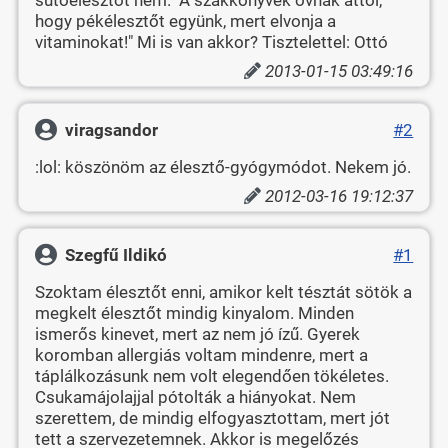
hogy pékélesztőt együnk, mert elvonja a
vitaminokat!" Mi is van akkor? Tisztelettel: Ottó
2013-01-15 03:49:16
viragsandor
#2
:lol: köszönöm az élesztő-gyógymódot. Nekem jó.
2012-03-16 19:12:37
Szegfű Ildikó
#1
Szoktam élesztőt enni, amikor kelt tésztát sötök a
megkelt élesztőt mindig kinyalom. Minden
ismerős kinevet, mert az nem jó ízű. Gyerek
koromban allergiás voltam mindenre, mert a
táplálkozásunk nem volt elegendően tökéletes.
Csukamájolajjal pótolták a hiányokat. Nem
szerettem, de mindig elfogyasztottam, mert jót
tett a szervezetemnek. Akkor is megelőzés