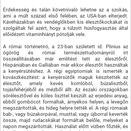
Érdekesség és talán követnivaló lehetne az a szokás,
ami a múlt század első felében, az USA-ban elterjedt.
Kávéházakban és vendéglőkben kis élesztőkockákat is
szolgáltak fel azért, hogy a túlzott húsfogyasztás által
előidézett vitaminhiányt pótolják vele.
A római történetíró, a 23-ban született id. Plinius az
ógörög és római természettudományról írt
összeállításában már említést tett az élesztőről.
Hispániában és Galliában már ekkor élesztőt használtak
a kenyérsütéshez. A régi egyiptomiak is ismerték a
kovászkészítést: a kenyérsütők maguk készítették az
élesztőt, amely kevés komlóból, búzalisztből,
tojásfehérjéből és mézből állt. Az északi országokban
sörélesztővel és köles liszttel készült az erjedési anyag,
ebből gombócot formáltak, árnyékos helyen, a levegőn
megszárították, és hideg helyre tették el. A régi rómaiak
bab-, vagy búzakorpával, musttal, vagy újborral keverték
össze, majd rudacskákat formáltak belőle, melyeket a
napon megszárították. Használat előtt vízben főzték, és