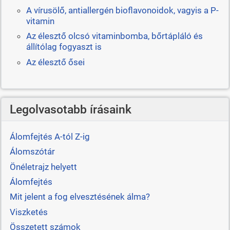
A vírusölő, antiallergén bioflavonoidok, vagyis a P-
vitamin
Az élesztő olcsó vitaminbomba, bőrtápláló és
állítólag fogyaszt is
Az élesztő ősei
Legolvasotabb írásaink
Álomfejtés A-tól Z-ig
Álomszótár
Önéletrajz helyett
Álomfejtés
Mit jelent a fog elvesztésének álma?
Viszketés
Összetett számok