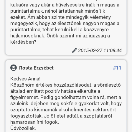
kakaóra vagy akár a hüvelyesekre írják h magas a
purintartalmuk, néhol ártatlannak minősítik
ezeket. Ám abban szinte mindegyik vélemény
megegyezik, hogy az élesztőnek nagyon magas a
purintartalma, tehát kerülni kell a köszvényre
hajlamosoknak. Önök szerint mi az igazság a
kérdésben?
2015-02-27 11:08:44
Rosta Erzsébet
#11
Kedves Anna!
Köszönöm értékes hozzászólásodat, a sörélesztő
általad említett pozitív hatása elkerülte a
figyelmemet. Pedig gondolhattam volna rá, mert a
szüleink idejében még sokfelé gyakorlat volt, hogy
szoptatós kismamák alkoholmentes nektársört
fogyasztottak. Jó ötletet adtál, a szoptatásról
hamarosan írni fogok.
Üdvözöllek,