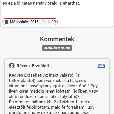
és ez a jó hatás néhány óráig is eltarthat.
Módosítás: 2016. június 19
Kommentek
archivált tartalom
Révész Erzsébet
#25
Kedves Erzsébet! Az inaktiválástól (a
felforralástól) nem vesznek el a hasznos
vitaminok, ásványi anyagok az élesztőből? Egy
ilyen kúrát meddig lehet folytatni (időben, vagy
akár rendszeresen is lehet folytatni)?
Én most csináltam: kb. 2 dl vizben 1 kocka
élesztőlt feloldottam, majd felforraltam, -úgy
gondolom, hogy ez kb. 5-7 napi adag lesz.