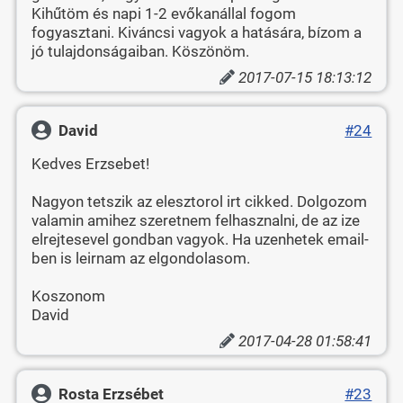
Kihűtöm és napi 1-2 evőkanállal fogom
fogyasztani. Kiváncsi vagyok a hatására, bízom a
jó tulajdonságaiban. Köszönöm.
2017-07-15 18:13:12
David
#24
Kedves Erzsebet!
Nagyon tetszik az elesztorol irt cikked. Dolgozom
valamin amihez szeretnem felhasznalni, de az ize
elrejtesevel gondban vagyok. Ha uzenhetek email-
ben is leirnam az elgondolasom.
Koszonom
David
2017-04-28 01:58:41
Rosta Erzsébet
#23