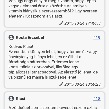
Van úgy hogy annyira meg kivánom, hogy képes
vagyok elmenni érte a közértbe.Valamilyen
vitamin hiányzik a szervezetemből ? Úgy nyersen
ehetem? Köszönöm a választ.
2015-10-24 17:49:53
Rosta Erzsébet
#19
Kedves Ricsi!
Ez esetben könnyen lehet, hogy vitamin- és/vagy
ásványianyag-hiánya lehet, és ez állhat a
fáradtsága hátterében. Érdemes lenne
konzultálnia az orvosával, illetőleg egy
táplálkozási tanácsadóval. Az élesztő jó lehet, de
valószínűleg másra is szüksége lehet.
2015-08-24 13:59:23
Ricsi
#18
A zöldséget sem szeretem keveset eszem azt is