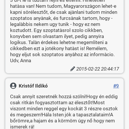
hatàsa van! Nem tudom, Magyarorszàgon lehet-e
kapni sörélesztőt, de csak ajànlani tudom minden
szoptatos anyànak, és furcsànak tartom, hogy -
legalàbbis nekem ugy tunik - hogy ez nem
koztudott. Egy szoptatàsrol szolo cikkben,
konyvben sem olvastam ilyet, pedig annyira
logikus. Talàn érdekes lehetne megemliteni a
cikkedben ezt a jotékony hatàst is! Remélem,
hogy eljut sok szoptatos anyàhoz az informàcio.
Udv, Anna
2015-02-22 20:44:17
Kristóf Ildikó
#9
Csak annyit szeretnék hozzá szólni!Hogy én eddig
csak ritkán fogyasztottam az élesztőt!Most
viszont minden reggel egy kockát 3 részre osztok
és megeszem!Hála Isten jók a tapasztalataim!A
bőrömre,a hajam és a körmöm úgy nő hogy nem
ismerek rá!