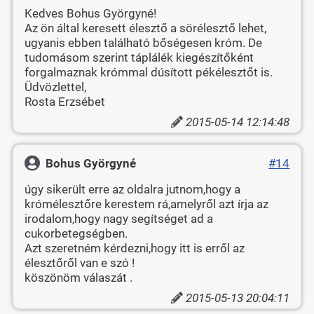
Kedves Bohus Györgyné!
Az ön által keresett élesztő a sörélesztő lehet,
ugyanis ebben található bőségesen króm. De
tudomásom szerint táplálék kiegészítőként
forgalmaznak krómmal dúsított pékélesztőt is.
Üdvözlettel,
Rosta Erzsébet
2015-05-14 12:14:48
Bohus Györgyné
#14
úgy sikerült erre az oldalra jutnom,hogy a
krómélesztőre kerestem rá,amelyről azt írja az
irodalom,hogy nagy segítséget ad a
cukorbetegségben.
Azt szeretném kérdezni,hogy itt is erről az
élesztőről van e szó !
köszönöm válaszát .
2015-05-13 20:04:11