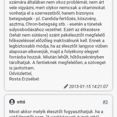
számára általában nem okoz problémát, nem árt
vele vigyázni, mert olykor nemcsak a vitaminokat
vonhatja el a szervezetből, hanem bizonyos
betegségek - pl. Candida-fertőzés, köszvény,
asztma, Chron-betegség stb. - esetén a tünetek
súlyosbodásához vezethet. Ezért az étkezésre
(tehát nem sütésre) szánt pékélesztőt megfelelő
hőkezeléssel előzőleg inaktiválnunk kell. Ennek a
legbiztosabb módja, ha az élesztőt langyos vízben
alaposan elkeverjük, majd a folyékony elegyet
forrásba hozzuk. Miután lehűlt, hűtőszekrényben
tárolhatjuk. A fentieknek megfelelően, a szöveget
is javítottam.
Üdvözlettel,
Rosta Erzsébet
2013-01-15 14:21:07
ottó
#3
Most akkor melyik élesztőt fogyaszthatjuk. ha a
sütőélesztőt nem. "A szakkönyvek óvnak attól,