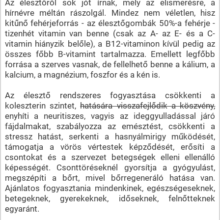
Az élesztőről sok jót írnak, mely az elismerésre, a
hírnévre méltán rászolgál. Mindez nem véletlen, hisz
kitűnő fehérjeforrás - az élesztőgombák 50%-a fehérje -
tizenhét vitamin van benne (csak az A- az E- és a C-
vitamin hiányzik belőle), a B12-vitaminon kívül pedig az
összes főbb B-vitamint tartalmazza. Emellett legfőbb
forrása a szerves vasnak, de fellelhető benne a kálium, a
kalcium, a magnézium, foszfor és a kén is.
Az élesztő rendszeres fogyasztása csökkenti a
koleszterin szintet,
hatására visszafejlődik a köszvény,
enyhíti a neuritiszes, vagyis az ideggyulladással járó
fájdalmakat, szabályozza az emésztést, csökkenti a
stressz hatást, serkenti a hasnyálmirigy működését,
támogatja a vörös vértestek képződését, erősíti a
csontokat és a szervezet betegségek elleni ellenálló
képességét. Csonttöréseknél gyorsítja a gyógyulást,
megszépíti a bőrt, mivel bőrregeneráló hatása van.
Ajánlatos fogyasztania mindenkinek, egészségeseknek,
betegeknek, gyerekeknek, időseknek, felnőtteknek
egyaránt.