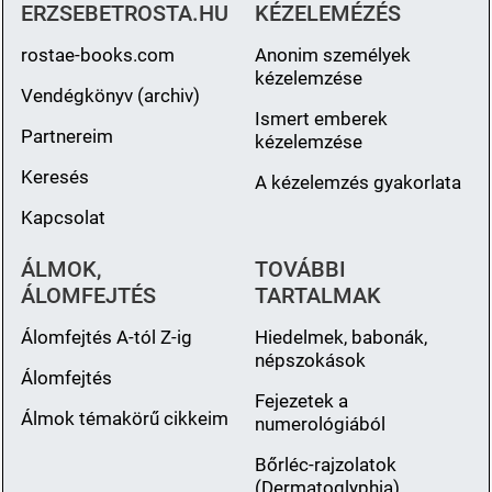
ERZSEBETROSTA.HU
KÉZELEMÉZÉS
rostae-books.com
Anonim személyek
kézelemzése
Vendégkönyv (archiv)
Ismert emberek
Partnereim
kézelemzése
Keresés
A kézelemzés gyakorlata
Kapcsolat
ÁLMOK,
TOVÁBBI
ÁLOMFEJTÉS
TARTALMAK
Álomfejtés A-tól Z-ig
Hiedelmek, babonák,
népszokások
Álomfejtés
Fejezetek a
Álmok témakörű cikkeim
numerológiából
Bőrléc-rajzolatok
(Dermatoglyphia)