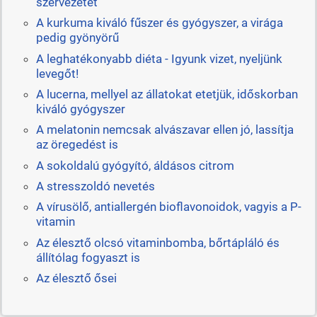
szervezetet
A kurkuma kiváló fűszer és gyógyszer, a virága
pedig gyönyörű
A leghatékonyabb diéta - Igyunk vizet, nyeljünk
levegőt!
A lucerna, mellyel az állatokat etetjük, időskorban
kiváló gyógyszer
A melatonin nemcsak alvászavar ellen jó, lassítja
az öregedést is
A sokoldalú gyógyító, áldásos citrom
A stresszoldó nevetés
A vírusölő, antiallergén bioflavonoidok, vagyis a P-
vitamin
Az élesztő olcsó vitaminbomba, bőrtápláló és
állítólag fogyaszt is
Az élesztő ősei