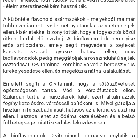
- élelmiszerszínezékként használták.
A különféle flavonoid származékok - melyekből ma már
több ezer ismert - védelmet nyújtanak a szívbetegségek
ellen, kísérletekkel bizonyították, hogy a fogyasztói közül
ritkán fordul elő szívbaj. A bioflavonoidok némelyike
erős antioxidáns, amely segít megvédeni a sejteket
károsító szabad gyökök hatása ellen, más
bioflavonoidok pedig meggátolják a rosszindulatú sejtek
osztódását. C-vitaminnal kombinálva véd a herpesz vírus
kifekélyesedése ellen, és megelőzi a nátha kialakulását.
Emellett segíti a C-vitamint, hogy a kötőszöveteket
egészségesen tartsa. Véd a véraláfutások ellen.
Szilárdan tartja a hajszálerek falát, ezért alkalmazzák
fogíny kezelésére, vérzéscsillapítóként is. Mivel gátolja a
hisztamin felszabadulását, hatásos az allergia és asztma
ellen. Hasznos lehet az ödéma kezelésében és a belső
fül betegsége miatti szédülés leküzdésében.
A bioflavonoidok D-vitaminnal párosítva enyhítik a