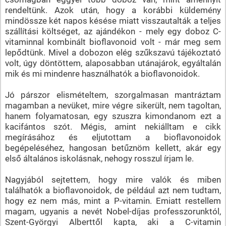
rendeltünk. Azok után, hogy a korábbi küldemény
mindössze két napos késése miatt visszautalták a teljes
szállítási költséget, az ajándékon - mely egy doboz C-
vitaminnal kombinált bioflavonoid volt - már meg sem
lepődtünk. Mivel a dobozon elég szűkszavú tájékoztató
volt, úgy döntöttem, alaposabban utánajárok, egyáltalán
mik és mi mindenre használhatók a bioflavonoidok.
Jó párszor elismételtem, szorgalmasan mantráztam
magamban a nevüket, mire végre sikerült, nem tagoltan,
hanem folyamatosan, egy szuszra kimondanom ezt a
kacifántos szót. Mégis, amint nekiálltam e cikk
megírásához és eljutottam a bioflavonoidok
begépeléséhez, hangosan betűznöm kellett, akár egy
első általános iskolásnak, nehogy rosszul írjam le.
Nagyjából sejtettem, hogy mire valók és miben
találhatók a bioflavonoidok, de például azt nem tudtam,
hogy ez nem más, mint a P-vitamin. Emiatt restellem
magam, ugyanis a nevét Nobel-díjas professzorunktól,
Szent-Györgyi Alberttől kapta, aki a C-vitamin