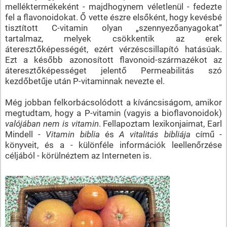
melléktermékeként - majdhogynem véletlenül - fedezte
fel a flavonoidokat. Ő vette észre elsőként, hogy kevésbé
tisztított C-vitamin olyan „szennyezőanyagokat”
tartalmaz, melyek csökkentik az erek
áteresztőképességét, ezért vérzéscsillapító hatásúak.
Ezt a később azonosított flavonoid-származékot az
áteresztőképességet jelentő Permeabilitás szó
kezdőbetűje után P-vitaminnak nevezte el.
Még jobban felkorbácsolódott a kíváncsiságom, amikor
megtudtam, hogy a P-vitamin (vagyis a bioflavonoidok)
valójában nem is vitamin
. Fellapoztam lexikonjaimat, Earl
Mindell -
Vitamin biblia
és
A vitalitás bibliája
című -
könyveit, és a - különféle információk leellenőrzése
céljából - körülnéztem az Interneten is.