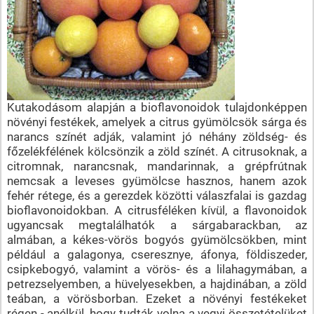
Kutakodásom alapján a bioflavonoidok tulajdonképpen
növényi festékek, amelyek a citrus gyümölcsök sárga és
narancs színét adják, valamint jó néhány zöldség- és
főzelékfélének kölcsönzik a zöld színét. A citrusoknak, a
citromnak, narancsnak, mandarinnak, a grépfrútnak
nemcsak a leveses gyümölcse hasznos, hanem azok
fehér rétege, és a gerezdek közötti válaszfalai is gazdag
bioflavonoidokban. A citrusféléken kívül, a flavonoidok
ugyancsak megtalálhatók a sárgabarackban, az
almában, a kékes-vörös bogyós gyümölcsökben, mint
például a galagonya, cseresznye, áfonya, földiszeder,
csipkebogyó, valamint a vörös- és a lilahagymában, a
petrezselyemben, a hüvelyesekben, a hajdinában, a zöld
teában, a vörösborban. Ezeket a növényi festékeket
régen - anélkül, hogy tudták volna a vegyi összetételüket