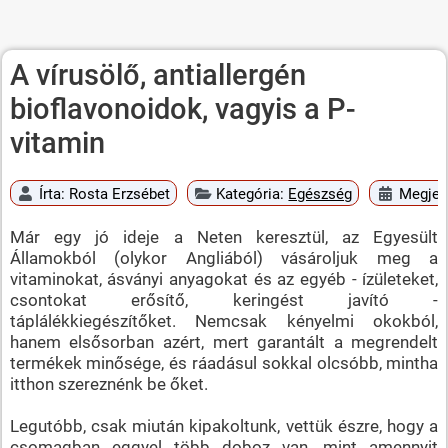
A vírusölő, antiallergén
bioflavonoidok, vagyis a P-
vitamin
Írta:
Rosta Erzsébet
Kategória:
Egészség
Megjele
Már egy jó ideje a Neten keresztül, az Egyesült
Államokból (olykor Angliából) vásároljuk meg a
vitaminokat, ásványi anyagokat és az egyéb - ízületeket,
csontokat erősítő, keringést javító -
táplálékkiegészítőket. Nemcsak kényelmi okokból,
hanem elsősorban azért, mert garantált a megrendelt
termékek minősége, és ráadásul sokkal olcsóbb, mintha
itthon szereznénk be őket.
Legutóbb, csak miután kipakoltunk, vettük észre, hogy a
csomagban eggyel több doboz van, mint amennyit