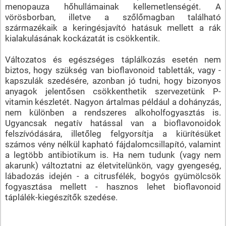
menopauza hőhullámainak kellemetlenségét. A
vörösborban, illetve a szőlőmagban található
származékaik a keringésjavító hatásuk mellett a rák
kialakulásának kockázatát is csökkentik.
Változatos és egészséges táplálkozás esetén nem
biztos, hogy szükség van bioflavonoid tabletták, vagy -
kapszulák szedésére, azonban jó tudni, hogy bizonyos
anyagok jelentősen csökkenthetik szervezetünk P-
vitamin készletét. Nagyon ártalmas például a dohányzás,
nem különben a rendszeres alkoholfogyasztás is.
Ugyancsak negatív hatással van a bioflavonoidok
felszívódására, illetőleg felgyorsítja a kiürítésüket
számos vény nélkül kapható fájdalomcsillapító, valamint
a legtöbb antibiotikum is. Ha nem tudunk (vagy nem
akarunk) változtatni az életvitelünkön, vagy gyengeség,
lábadozás idején - a citrusfélék, bogyós gyümölcsök
fogyasztása mellett - hasznos lehet bioflavonoid
táplálék-kiegészítők szedése.