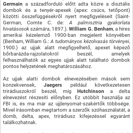
Germain
a századforduló előtt adta közre a disztális
dombok és a tenyér-apexek (apex: csúcs, tetőpont)
közötti összefüggésekről nyert megfigyeléseit (Saint-
German, Comte C. de:
A palmisztria gyakorlata
hivatásosok számára
, 1897.).
William G. Benham
, a híres
amerikai kézelemző 1900-ban megjelent könyvében
(Benham, William G.:
A tudományos kézolvasás törvényei
,
1900.) az ujjak alatt megfigyelhető, apexet képező
bőrbarázda-rajzolatokról beszél, amelyek
felhasználhatók az egyes ujjak alatt található dombok
pontos helyzetének meghatározásához.
Az ujjak alatti dombok elnevezésében mások sem
konzekvensek,
Jaegers
például következetesen
trirádiuszokról beszél, míg
Hutchinson
a delta
elnevezést részesíti előnyben. Ez utóbbit használja az
FBI is, és ma már az ujjlenyomat-szakértők többsége.
Mivel írásomban megtartom a szerzők szóhasználatát, a
domb, delta, apex, trirádiusz kifejezéssel egyaránt
találkozhatnak.