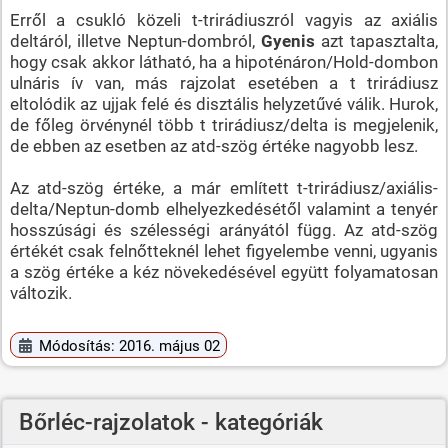
Erről a csukló közeli t-trirádiuszról vagyis az axiális
deltáról, illetve Neptun-dombról,
Gyenis
azt tapasztalta,
hogy csak akkor látható, ha a hipoténáron/Hold-dombon
ulnáris ív van, más rajzolat esetében a t trirádiusz
eltolódik az ujjak felé és disztális helyzetűvé válik. Hurok,
de főleg örvénynél több t trirádiusz/delta is megjelenik,
de ebben az esetben az atd-szög értéke nagyobb lesz.
Az atd-szög értéke, a már említett t-trirádiusz/axiális-
delta/Neptun-domb elhelyezkedésétől valamint a tenyér
hosszúsági és szélességi arányától függ. Az atd-szög
értékét csak felnőtteknél lehet figyelembe venni, ugyanis
a szög értéke a kéz növekedésével együtt folyamatosan
változik.
Módosítás: 2016. május 02
Bőrléc-rajzolatok - kategóriák