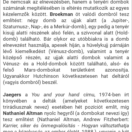
De nemcsak az elnevezésben, hanem a tenyéri dombok
számának megítélésében is eltérés mutatkozik az egyes
kézelemzők között.
Broekman
öt valódi dombról tesz
említést: négy domb az ujjak alatt (a Jupiter-,
Szaturnusz-, Nap-, és a Merkúr-domb), egy pedig a tenyér
kisujj alatti részének alsó felén, a szívvonal alatt (Hold-
domb) található. Bár olykor ez utóbbiakra is a domb
elnevezést használja, apexek híján, a hüvelykujj párnáján
lévő kiemelkedést (Vénusz-domb), valamint a tenyér
középső részén, az ujjak alatti dombok valamint a
Vénusz- és a Hold-dombok között található, alsó- és
felső Mars-dombokat területként azonosítja.
Ugyanakkor Hutchinson következetesen hat deltáról
(vagyis dombról) beszél.
Jaegers
a
You and your hand
címu, 1974-ben írt
könyvében a delták (amelyeket következetesen
trirádiusznak nevez) esetében hét pozíciót említ, míg
Nathaniel Altman
nyolc hegyről (a dombokat nevezi így)
tesz említést (Nathaniel Altman, Andrew Fitzherbert:
Karrier, siker és önmegvalósítás - Hogyan változtathatja
meg a kézolvasás az ember életét
, 1988.), ugyanis a két