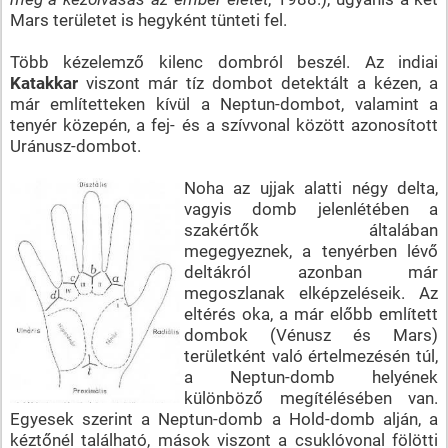
Mars területet is hegyként tünteti fel.
Több kézelemző kilenc dombról beszél. Az indiai
Katakkar
viszont már tíz dombot detektált a kézen, a
már említetteken kívül a Neptun-dombot, valamint a
tenyér közepén, a fej- és a szívvonal között azonosított
Uránusz-dombot.
Noha az ujjak alatti négy delta,
vagyis domb jelenlétében a
szakértők általában
megegyeznek, a tenyérben lévő
deltákról azonban már
megoszlanak elképzeléseik. Az
eltérés oka, a már előbb említett
dombok (Vénusz és Mars)
területként való értelmezésén túl,
a Neptun-domb helyének
különböző megítélésében van.
Egyesek szerint a Neptun-domb a Hold-domb alján, a
kéztőnél található, mások viszont a csuklóvonal fölötti