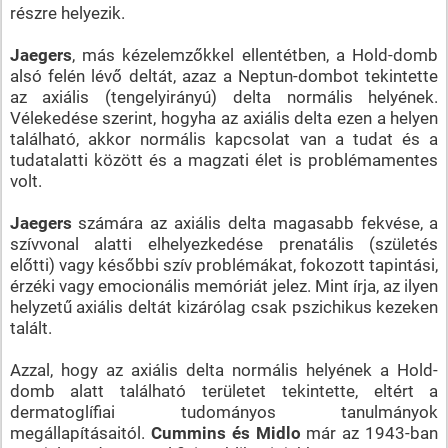
részre helyezik.
Jaegers
, más kézelemzőkkel ellentétben, a Hold-domb
alsó felén lévő deltát, azaz a Neptun-dombot tekintette
az axiális (tengelyirányú) delta normális helyének.
Vélekedése szerint, hogyha az axiális delta ezen a helyen
található, akkor normális kapcsolat van a tudat és a
tudatalatti között és a magzati élet is problémamentes
volt.
Jaegers
számára az axiális delta magasabb fekvése, a
szívvonal alatti elhelyezkedése prenatális (születés
előtti) vagy későbbi szív problémákat, fokozott tapintási,
érzéki vagy emocionális memóriát jelez. Mint írja, az ilyen
helyzetű axiális deltát kizárólag csak pszichikus kezeken
talált.
Azzal, hogy az axiális delta normális helyének a Hold-
domb alatt található területet tekintette, eltért a
dermatoglífiai tudományos tanulmányok
megállapításaitól.
Cummins és Midlo
már az 1943-ban