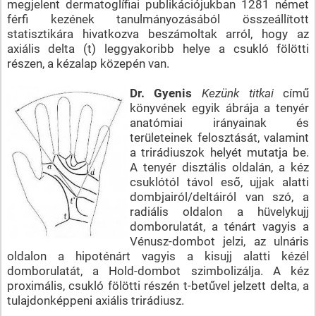
megjelent dermatoglífiai publikációjukban 1281 német
férfi kezének tanulmányozásából összeállított
statisztikára hivatkozva beszámoltak arról, hogy az
axiális delta (t) leggyakoribb helye a csukló fölötti
részen, a kézalap közepén van.
Dr. Gyenis
Kezünk titkai
című
könyvének egyik ábrája a tenyér
anatómiai irányainak és
területeinek felosztását, valamint
a trirádiuszok helyét mutatja be.
A tenyér disztális oldalán, a kéz
csuklótól távol eső, ujjak alatti
dombjairól/deltáiról van szó, a
radiális oldalon a hüvelykujj
domborulatát, a ténárt vagyis a
Vénusz-dombot jelzi, az ulnáris
oldalon a hipoténárt vagyis a kisujj alatti kézél
domborulatát, a Hold-dombot szimbolizálja. A kéz
proximális, csukló fölötti részén t-betűvel jelzett delta, a
tulajdonképpeni axiális trirádiusz.