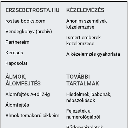
ERZSEBETROSTA.HU
KÉZELEMÉZÉS
rostae-books.com
Anonim személyek
kézelemzése
Vendégkönyv (archiv)
Ismert emberek
Partnereim
kézelemzése
Keresés
A kézelemzés gyakorlata
Kapcsolat
ÁLMOK,
TOVÁBBI
ÁLOMFEJTÉS
TARTALMAK
Álomfejtés A-tól Z-ig
Hiedelmek, babonák,
népszokások
Álomfejtés
Fejezetek a
Álmok témakörű cikkeim
numerológiából
Bőrléc-rajzolatok