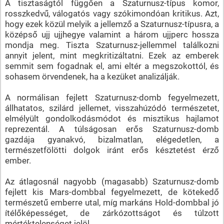
A tisztaságtól függően a Szaturnusz-típus komor,
rosszkedvű, válogatós vagy szókimondóan kritikus. Azt,
hogy ezek közül melyik a jellemző a Szaturnusz-típusra, a
középső ujj ujjhegye valamint a három ujjperc hossza
mondja meg. Tiszta Szaturnusz-jellemmel találkozni
annyit jelent, mint megkritizáltatni. Ezek az emberek
semmit sem fogadnak el, ami eltér a megszokottól, és
sohasem örvendenek, ha a kezüket analizálják.
A normálisan fejlett Szaturnusz-domb fegyelmezett,
állhatatos, szilárd jellemet, visszahúzódó természetet,
elmélyült gondolkodásmódot és misztikus hajlamot
reprezentál. A túlságosan erős Szaturnusz-domb
gazdája gyanakvó, bizalmatlan, elégedetlen, a
természetfölötti dolgok iránt erős késztetést érző
ember.
Az átlagosnál nagyobb (magasabb) Szaturnusz-domb
fejlett kis Mars-dombbal fegyelmezett, de kötekedő
természetű emberre utal, míg markáns Hold-dombbal jó
ítélőképességet, de zárkózottságot és túlzott
mértéktelenséget jelöl.