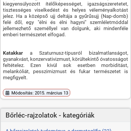
kiegyensúlyozott ítélőképességet, igazságszeretetet,
tisztességes viselkedést és helyes véleményalkotást
jelez. Ha a középső ujj deltája a gyűrűsujj (Nap-domb)
felé dől, egy "élni és élni hagyni" szemléletmóddal
jellemezhető személlyel van dolgunk, aki mindenféle
emberi természetet elfogad.
Katakkar
a Szaturnusz-típusról bizalmatlanságot,
gyanakvást, konzervativizmust, körültekintő óvatosságot
feltételez. Ezen kívül sok esetben morbiditást,
melankóliát, pesszimizmust és fukar természetet is
megfigyelt.
Módosítás: 2015. március 13
Bőrléc-rajzolatok - kategóriák
A bőrrajzolatok tudománya, a dermatoglífia (22)