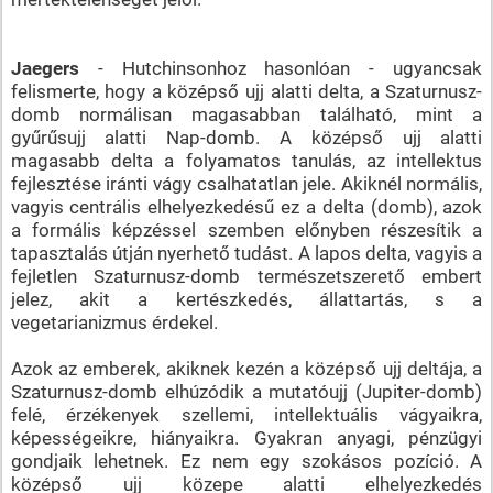
Jaegers
- Hutchinsonhoz hasonlóan - ugyancsak
felismerte, hogy a középső ujj alatti delta, a Szaturnusz-
domb normálisan magasabban található, mint a
gyűrűsujj alatti Nap-domb. A középső ujj alatti
magasabb delta a folyamatos tanulás, az intellektus
fejlesztése iránti vágy csalhatatlan jele. Akiknél normális,
vagyis centrális elhelyezkedésű ez a delta (domb), azok
a formális képzéssel szemben előnyben részesítik a
tapasztalás útján nyerhető tudást. A lapos delta, vagyis a
fejletlen Szaturnusz-domb természetszerető embert
jelez, akit a kertészkedés, állattartás, s a
vegetarianizmus érdekel.
Azok az emberek, akiknek kezén a középső ujj deltája, a
Szaturnusz-domb elhúzódik a mutatóujj (Jupiter-domb)
felé, érzékenyek szellemi, intellektuális vágyaikra,
képességeikre, hiányaikra. Gyakran anyagi, pénzügyi
gondjaik lehetnek. Ez nem egy szokásos pozíció. A
középső ujj közepe alatti elhelyezkedés