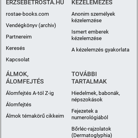
ERZSEBETROSTA.HU
KÉZELEMÉZÉS
rostae-books.com
Anonim személyek
kézelemzése
Vendégkönyv (archiv)
Ismert emberek
Partnereim
kézelemzése
Keresés
A kézelemzés gyakorlata
Kapcsolat
ÁLMOK,
TOVÁBBI
ÁLOMFEJTÉS
TARTALMAK
Álomfejtés A-tól Z-ig
Hiedelmek, babonák,
népszokások
Álomfejtés
Fejezetek a
Álmok témakörű cikkeim
numerológiából
Bőrléc-rajzolatok
(Dermatoglyphia)