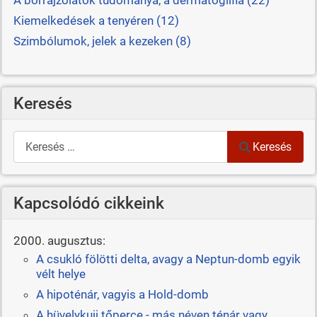
Kiemelkedések a tenyéren (12)
Szimbólumok, jelek a kezeken (8)
Keresés
Keresés
Keresés
Kapcsolódó cikkeink
2000. augusztus:
A csukló fölötti delta, avagy a Neptun-domb egyik
vélt helye
A hipoténár, vagyis a Hold-domb
A hüvelykujj tőperce - más néven ténár vagy