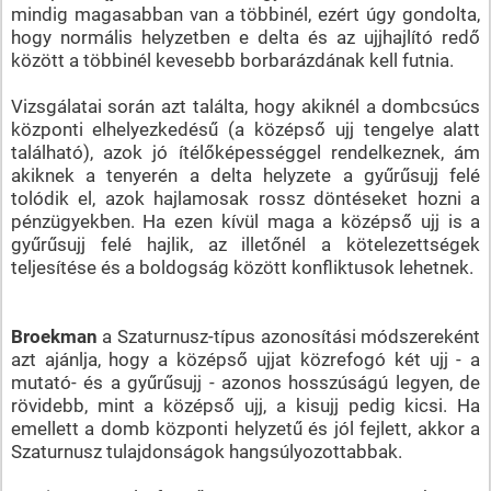
mindig magasabban van a többinél, ezért úgy gondolta,
hogy normális helyzetben e delta és az ujjhajlító redő
között a többinél kevesebb borbarázdának kell futnia.
Vizsgálatai során azt találta, hogy akiknél a dombcsúcs
központi elhelyezkedésű (a középső ujj tengelye alatt
található), azok jó ítélőképességgel rendelkeznek, ám
akiknek a tenyerén a delta helyzete a gyűrűsujj felé
tolódik el, azok hajlamosak rossz döntéseket hozni a
pénzügyekben. Ha ezen kívül maga a középső ujj is a
gyűrűsujj felé hajlik, az illetőnél a kötelezettségek
teljesítése és a boldogság között konfliktusok lehetnek.
Broekman
a Szaturnusz-típus azonosítási módszereként
azt ajánlja, hogy a középső ujjat közrefogó két ujj - a
mutató- és a gyűrűsujj - azonos hosszúságú legyen, de
rövidebb, mint a középső ujj, a kisujj pedig kicsi. Ha
emellett a domb központi helyzetű és jól fejlett, akkor a
Szaturnusz tulajdonságok hangsúlyozottabbak.