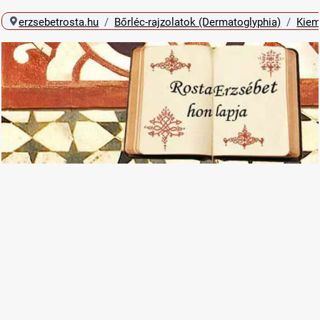
erzsebetrosta.hu
Bőrléc-rajzolatok (Dermatoglyphia)
Kiem