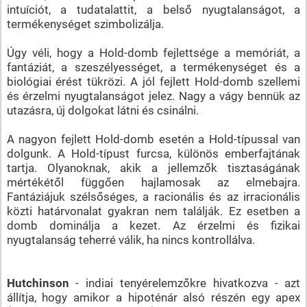
intuíciót, a tudatalattit, a belső nyugtalanságot, a
termékenységet szimbolizálja.
Úgy véli, hogy a Hold-domb fejlettsége a memóriát, a
fantáziát, a szeszélyességet, a termékenységet és a
biológiai érést tükrözi. A jól fejlett Hold-domb szellemi
és érzelmi nyugtalanságot jelez. Nagy a vágy bennük az
utazásra, új dolgokat látni és csinálni.
A nagyon fejlett Hold-domb esetén a Hold-típussal van
dolgunk. A Hold-típust furcsa, különös emberfajtának
tartja. Olyanoknak, akik a jellemzők tisztaságának
mértékétől függően hajlamosak az elmebajra.
Fantáziájuk szélsőséges, a racionális és az irracionális
közti határvonalat gyakran nem találják. Ez esetben a
domb dominálja a kezet. Az érzelmi és fizikai
nyugtalanság teherré válik, ha nincs kontrollálva.
Hutchinson
- indiai tenyérelemzőkre hivatkozva - azt
állítja, hogy amikor a hipoténár alsó részén egy apex