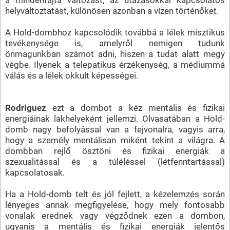
helyváltoztatást, különösen azonban a vízen történőket.
A Hold-dombhoz kapcsolódik továbbá a lélek misztikus
tevékenysége is, amelyről nemigen tudunk
önmagunkban számot adni, hiszen a tudat alatt megy
végbe. Ilyenek a telepatikus érzékenység, a médiummá
válás és a lélek okkult képességei.
Rodriguez
ezt a dombot a kéz mentális és fizikai
energiáinak lakhelyeként jellemzi. Olvasatában a Hold-
domb nagy befolyással van a fejvonalra, vagyis arra,
hogy a személy mentálisan miként tekint a világra. A
dombban rejlő ösztöni és fizikai energiák a
szexualitással és a túléléssel (létfenntartással)
kapcsolatosak.
Ha a Hold-domb telt és jól fejlett, a kézelemzés során
lényeges annak megfigyelése, hogy mely fontosabb
vonalak erednek vagy végződnek ezen a dombon,
ugyanis a mentális és fizikai energiák jelentős