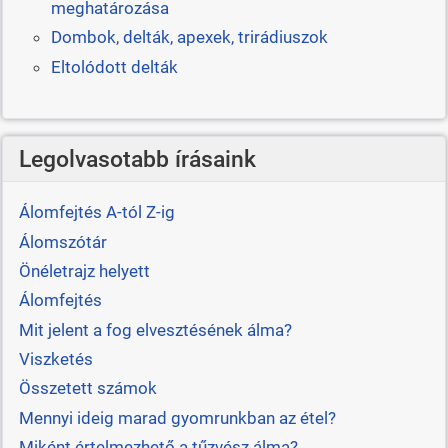
meghatározása
Dombok, delták, apexek, trirádiuszok
Eltolódott delták
Legolvasotabb írásaink
Álomfejtés A-tól Z-ig
Álomszótár
Önéletrajz helyett
Álomfejtés
Mit jelent a fog elvesztésének álma?
Viszketés
Összetett számok
Mennyi ideig marad gyomrunkban az étel?
Miként értelmezhető a tűzvész álma?