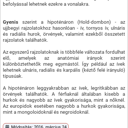
befolyással lehetnek ezekre a vonalakra.
Gyenis
szerint a hipoténáron (Hold-dombon) - az
ujjbegyi rajzolatokhoz hasonlóan - ív, tornyos ív, ulnáris
és radiális hurok, örvények, valamint ezekből összetett
rajzolatok találhatók.
Az egyszerű rajzolatoknak is többféle változata fordulhat
elő, amelyek az anatómiai irányok szerint
különböztethetők meg egymástól. Így például az ívek
lehetnek ulnáris, radiális és karpális (kéztő felé irányuló)
típusúak.
A hipoténáron leggyakrabban az ívek, legritkábban az
örvények találhatók. A férfiaknál általában kisebb a
hurkok és nagyobb az ívek gyakorisága, mint a nőknél.
Az europidok esetében nagyobb a hurkok gyakorisága,
mint a mongoloidoknál és negroidoknál.
Módosítás: 2016. március 24