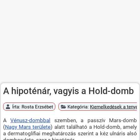
A hipoténár, vagyis a Hold-domb
Írta:
Rosta Erzsébet
Kategória:
Kiemelkedések a tenyé
A
Vénusz-dombbal
szemben, a passzív Mars-domb
(
Nagy Mars területe
) alatt található a Hold-domb, amely
a dermatoglífiai meghatározás szerint a kéz ulnáris alsó
domborulata, azaz a hipoténár.