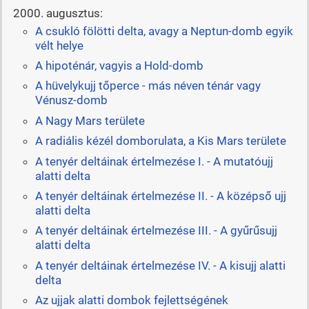
2000. augusztus:
A csukló fölötti delta, avagy a Neptun-domb egyik
vélt helye
A hipoténár, vagyis a Hold-domb
A hüvelykujj tőperce - más néven ténár vagy
Vénusz-domb
A Nagy Mars területe
A radiális kézél domborulata, a Kis Mars területe
A tenyér deltáinak értelmezése I. - A mutatóujj
alatti delta
A tenyér deltáinak értelmezése II. - A középső ujj
alatti delta
A tenyér deltáinak értelmezése III. - A gyűrűsujj
alatti delta
A tenyér deltáinak értelmezése IV. - A kisujj alatti
delta
Az ujjak alatti dombok fejlettségének