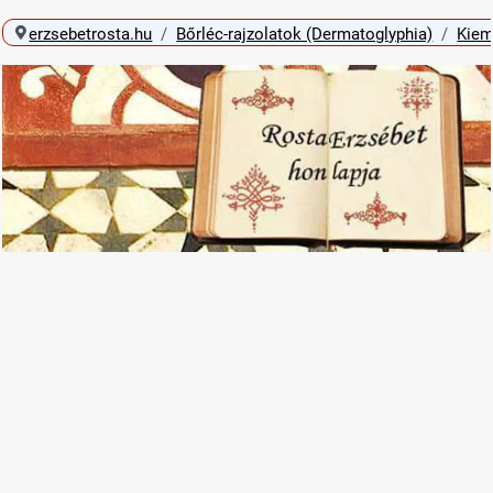
erzsebetrosta.hu
Bőrléc-rajzolatok (Dermatoglyphia)
Kiem