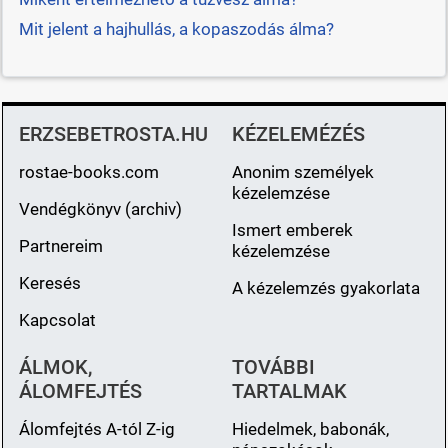
Mit jelent a hajhullás, a kopaszodás álma?
ERZSEBETROSTA.HU
KÉZELEMÉZÉS
rostae-books.com
Anonim személyek
kézelemzése
Vendégkönyv (archiv)
Ismert emberek
Partnereim
kézelemzése
Keresés
A kézelemzés gyakorlata
Kapcsolat
ÁLMOK,
TOVÁBBI
ÁLOMFEJTÉS
TARTALMAK
Álomfejtés A-tól Z-ig
Hiedelmek, babonák,