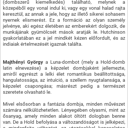
(dombszerű kiemelkedés) található, melynek a
közepéből egy vonal indul ki, vagy egy vonal halad rajta
keresztül, az annak a jele, hogy az illető sikerei sohasem
nyernek elismerést. Ez a formáció az olyan személy
jelvénye, aki egész életében az emberekért dolgozik, de
munkájának gyümölcsét mások aratják le. Hutchinson
gyakorlatában ez a jel mindkét kézen előfordult, és az
indiaiak értelmezését igaznak találta.
Majthényi György
a Luna-dombot (mely a Hold-domb
latin elnevezése) a képzelet dombjaként jellemezte,
amiről egyrészt a lelki élet romantikus beállítottsága,
hangulatossága, az intuíció, a szellem nyugtalansága, a
képzelet csapongása; másrészt pedig a természet
szeretete olvasható le.
Mivel elsősorban a fantázia dombja, minden művészet
számára nélkülözhetetlen. Lényegében olyasmi, mint az
ősanyag, amely minden alakot öltött dologban benne
van. De a Hold befolyása a változandóságot is jelképezi,
a mindenfajta változást, az utazásokkal kapcsolatos