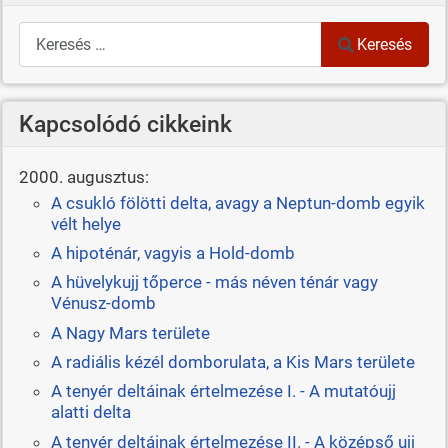
Keresés
Keresés
Kapcsolódó cikkeink
2000. augusztus:
A csukló fölötti delta, avagy a Neptun-domb egyik
vélt helye
A hipoténár, vagyis a Hold-domb
A hüvelykujj tőperce - más néven ténár vagy
Vénusz-domb
A Nagy Mars területe
A radiális kézél domborulata, a Kis Mars területe
A tenyér deltáinak értelmezése I. - A mutatóujj
alatti delta
A tenyér deltáinak értelmezése II. - A középső ujj