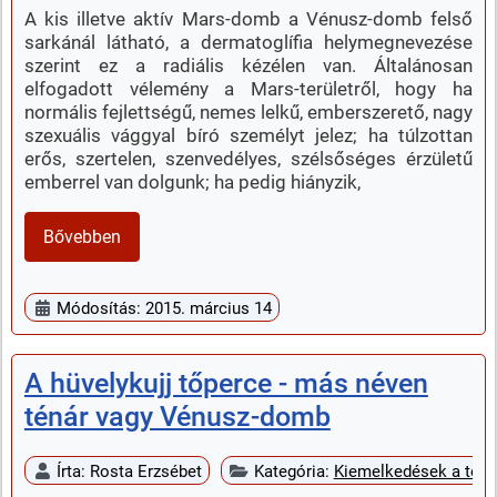
A kis illetve aktív Mars-domb a Vénusz-domb felső
sarkánál látható, a dermatoglífia helymegnevezése
szerint ez a radiális kézélen van. Általánosan
elfogadott vélemény a Mars-területről, hogy ha
normális fejlettségű, nemes lelkű, emberszerető, nagy
szexuális vággyal bíró személyt jelez; ha túlzottan
erős, szertelen, szenvedélyes, szélsőséges érzületű
emberrel van dolgunk; ha pedig hiányzik,
Bővebben
Módosítás: 2015. március 14
A hüvelykujj tőperce - más néven
ténár vagy Vénusz-domb
Írta:
Rosta Erzsébet
Kategória:
Kiemelkedések a teny