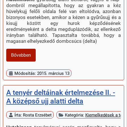
dombról megállapította, hogy az gyakran a kéz
hüvelykujj felőli oldala felé van eltolódva, azonban
bizonyos esetekben, amikor a kézen a gyűrűsujj és a
kisujj között egy hurok képződésének
eredményeként a delta megduplázódik, az ellenkező
irányban található. Tapasztalta továbbá, hogy a
magasan elhelyezkedő dombcsúcs (delta)
Bővebben
Módosítás: 2015. március 13
A tenyér deltáinak értelmezése II. -
A középső ujj alatti delta
Írta:
Rosta Erzsébet
Kategória:
Kiemelkedések a teny