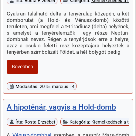
Írta:
Rosta Erzsébet
Kategória:
Kiemelkedések a teny
Gyakran található delta a tenyéralap közepén, a két
domborulat (a Hold- és Vénusz-domb) közötti
területen, ami megfelel a t-trirádiusz (delta) helyének,
s amelyet a tenyérelemzők egy része Neptun-
dombnak nevez. Régen a tenyérjósok erre a helyre,
azaz a csukló feletti rész középtájára helyezték a
tenyérben szimbolizált Földet, a hét bolygót pedig
Bővebben
Módosítás: 2015. március 14
A hipoténár, vagyis a Hold-domb
Írta:
Rosta Erzsébet
Kategória:
Kiemelkedések a teny
A
Vénusz-dombbal
szemben, a passzív Mars-domb