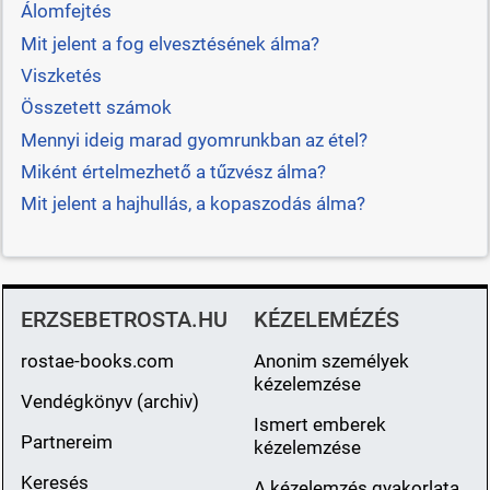
Álomfejtés
Mit jelent a fog elvesztésének álma?
Viszketés
Összetett számok
Mennyi ideig marad gyomrunkban az étel?
Miként értelmezhető a tűzvész álma?
Mit jelent a hajhullás, a kopaszodás álma?
ERZSEBETROSTA.HU
KÉZELEMÉZÉS
rostae-books.com
Anonim személyek
kézelemzése
Vendégkönyv (archiv)
Ismert emberek
Partnereim
kézelemzése
Keresés
A kézelemzés gyakorlata