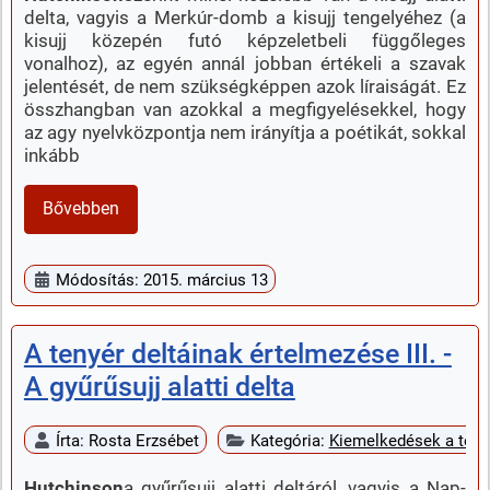
delta, vagyis a Merkúr-domb a kisujj tengelyéhez (a
kisujj közepén futó képzeletbeli függőleges
vonalhoz), az egyén annál jobban értékeli a szavak
jelentését, de nem szükségképpen azok líraiságát. Ez
összhangban van azokkal a megfigyelésekkel, hogy
az agy nyelvközpontja nem irányítja a poétikát, sokkal
inkább
Bővebben
Módosítás: 2015. március 13
A tenyér deltáinak értelmezése III. -
A gyűrűsujj alatti delta
Írta:
Rosta Erzsébet
Kategória:
Kiemelkedések a teny
Hutchinson
a gyűrűsujj alatti deltáról, vagyis a Nap-