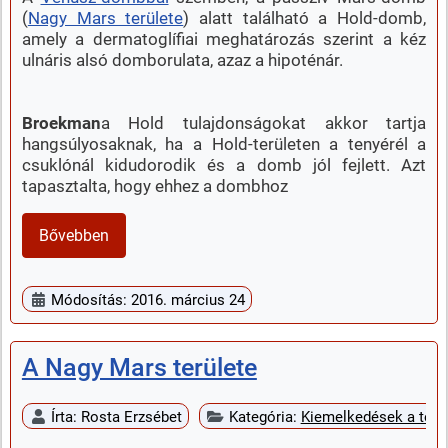
(
Nagy Mars területe
) alatt található a Hold-domb,
amely a dermatoglífiai meghatározás szerint a kéz
ulnáris alsó domborulata, azaz a hipoténár.
Broekman
a Hold tulajdonságokat akkor tartja
hangsúlyosaknak, ha a Hold-területen a tenyérél a
csuklónál kidudorodik és a domb jól fejlett. Azt
tapasztalta, hogy ehhez a dombhoz
Bővebben
Módosítás: 2016. március 24
A Nagy Mars területe
Írta:
Rosta Erzsébet
Kategória:
Kiemelkedések a teny