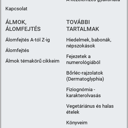
Kapcsolat
ÁLMOK,
TOVÁBBI
ÁLOMFEJTÉS
TARTALMAK
Álomfejtés A-tól Z-ig
Hiedelmek, babonák,
népszokások
Álomfejtés
Fejezetek a
Álmok témakörű cikkeim
numerológiából
Bőrléc-rajzolatok
(Dermatoglyphia)
Fiziognómia -
karakterolvasás
Vegetáriánus és halas
ételek
Könyveim