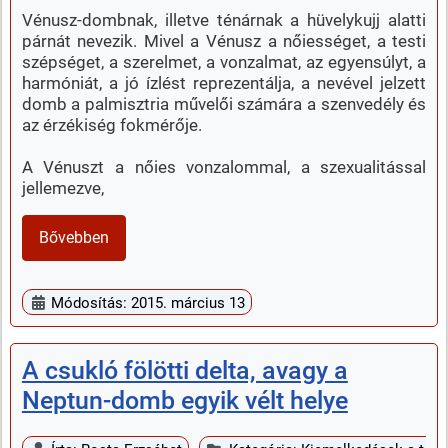
Vénusz-dombnak, illetve ténárnak a hüvelykujj alatti
párnát nevezik. Mivel a Vénusz a nőiességet, a testi
szépséget, a szerelmet, a vonzalmat, az egyensúlyt, a
harmóniát, a jó ízlést reprezentálja, a nevével jelzett
domb a palmisztria művelői számára a szenvedély és
az érzékiség fokmérője.
A Vénuszt a nőies vonzalommal, a szexualitással
jellemezve,
Bővebben
Módosítás: 2015. március 13
A csukló fölötti delta, avagy a
Neptun-domb egyik vélt helye