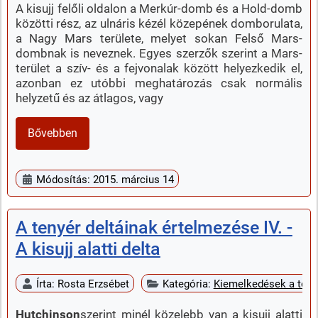
A kisujj felőli oldalon a Merkúr-domb és a Hold-domb
közötti rész, az ulnáris kézél közepének domborulata,
a Nagy Mars területe, melyet sokan Felső Mars-
dombnak is neveznek. Egyes szerzők szerint a Mars-
terület a szív- és a fejvonalak között helyezkedik el,
azonban ez utóbbi meghatározás csak normális
helyzetű és az átlagos, vagy
Bővebben
Módosítás: 2015. március 14
A tenyér deltáinak értelmezése IV. -
A kisujj alatti delta
Írta:
Rosta Erzsébet
Kategória:
Kiemelkedések a teny
Hutchinson
szerint minél közelebb van a kisujj alatti