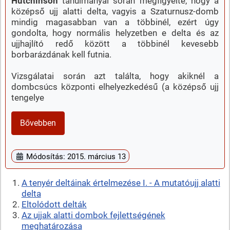
Hutchinson
tanulmányai során megfigyelte, hogy a
középső ujj alatti delta, vagyis a Szaturnusz-domb
mindig magasabban van a többinél, ezért úgy
gondolta, hogy normális helyzetben e delta és az
ujjhajlító redő között a többinél kevesebb
borbarázdának kell futnia.
Vizsgálatai során azt találta, hogy akiknél a
dombcsúcs központi elhelyezkedésű (a középső ujj
tengelye
Bővebben
Módosítás: 2015. március 13
A tenyér deltáinak értelmezése I. - A mutatóujj alatti
delta
Eltolódott delták
Az ujjak alatti dombok fejlettségének
meghatározása