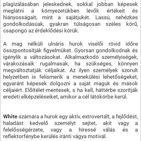
plagizálásában jeleskednek, sokkal jobban képesek
meglátni a környezetükben lévők értékeit és
hiányosságait, mint a sajátjukét. Lassú, nehézkes
gondolkodásúak, gyakran túlságosan széles körű,
csapongó az érdeklődési körük.
A mag nélküli ulnáris hurok viselői rövid időre
összpontosítják figyelmüket. Gyorsan gondolkodnak és
igénylik a változásokat. Alkalmazkodó személyiségek,
várakozásaik rugalmasak, ha szükséges, könnyen
megváltoztatják céljaikat. Az ilyen személyek szorult
helyzetben is felismerik a menekülési lehetőségeket,
egyaránt képesek dolgozni a saját maguk és mások
céljaiért. Előítélet-mentesek, s ha kell, háttérbe szorítják
eredeti elképzeléseiket, amikor a cél látókörbe kerül.
White
számára a hurok egy aktív, extrovertált, a fejlődést,
haladást kedvelő személyt sejtet, akit vagy a
felelősségérzete, vagy a híressé válás és a
reflektorfénybe kerülés iránti vágya motivál.