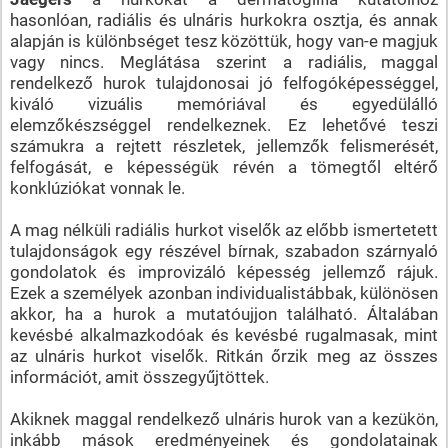
hasonlóan, radiális és ulnáris hurkokra osztja, és annak
alapján is különbséget tesz közöttük, hogy van-e magjuk
vagy nincs. Meglátása szerint a radiális, maggal
rendelkező hurok tulajdonosai jó felfogóképességgel,
kiváló vizuális memóriával és egyedülálló
elemzőkészséggel rendelkeznek. Ez lehetővé teszi
számukra a rejtett részletek, jellemzők felismerését,
felfogását, e képességük révén a tömegtől eltérő
konklúziókat vonnak le.
A mag nélküli radiális hurkot viselők az előbb ismertetett
tulajdonságok egy részével bírnak, szabadon szárnyaló
gondolatok és improvizáló képesség jellemző rájuk.
Ezek a személyek azonban individualistábbak, különösen
akkor, ha a hurok a mutatóujjon található. Általában
kevésbé alkalmazkodóak és kevésbé rugalmasak, mint
az ulnáris hurkot viselők. Ritkán őrzik meg az összes
információt, amit összegyűjtöttek.
Akiknek maggal rendelkező ulnáris hurok van a kezükön,
inkább mások eredményeinek és gondolatainak