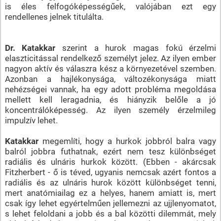
is éles felfogóképességűek, valójában ezt egy
rendellenes jelnek titulálta.
Dr. Katakkar
szerint a hurok magas fokú érzelmi
elaszticitással rendelkező személyt jelez. Az ilyen ember
nagyon aktív és válaszra kész a környezetével szemben.
Azonban a hajlékonysága, változékonysága miatt
nehézségei vannak, ha egy adott probléma megoldása
mellett kell leragadnia, és hiányzik belőle a jó
koncentrálóképesség. Az ilyen személy érzelmileg
impulzív lehet.
Katakkar
megemlíti, hogy a hurkok jobbról balra vagy
balról jobbra futhatnak, ezért nem tesz különbséget
radiális és ulnáris hurkok között. (Ebben - akárcsak
Fitzherbert - ő is téved, ugyanis nemcsak azért fontos a
radiális és az ulnáris hurok között különbséget tenni,
mert anatómiailag ez a helyes, hanem amiatt is, mert
csak így lehet egyértelműen jellemezni az ujjlenyomatot,
s lehet feloldani a jobb és a bal közötti dilemmát, mely