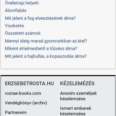
Önéletrajz helyett
Álomfejtés
Mit jelent a fog elvesztésének álma?
Viszketés
Összetett számok
Mennyi ideig marad gyomrunkban az étel?
Miként értelmezhető a tűzvész álma?
Mit jelent a hajhullás, a kopaszodás álma?
ERZSEBETROSTA.HU
KÉZELEMÉZÉS
rostae-books.com
Anonim személyek
kézelemzése
Vendégkönyv (archiv)
Ismert emberek
Partnereim
kézelemzése