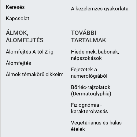
Keresés
A kézelemzés gyakorlata
Kapcsolat
ÁLMOK,
TOVÁBBI
ÁLOMFEJTÉS
TARTALMAK
Álomfejtés A-tól Z-ig
Hiedelmek, babonák,
népszokások
Álomfejtés
Fejezetek a
Álmok témakörű cikkeim
numerológiából
Bőrléc-rajzolatok
(Dermatoglyphia)
Fiziognómia -
karakterolvasás
Vegetáriánus és halas
ételek