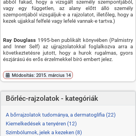
abból fakad, hogy a vizsgált személy szempontjából,
vagy egy független, az alany előtt álló személy
szempontjából vizsgáljuk-e a rajzolatot, illetőleg, hogy a
kezek ujjakkal felfelé vagy lefelé vannak-e tartva.)
Ray Douglass
1995-ben publikált könyvében (Palmistry
and Inner Self) az ujjrajzolatokkal foglalkozva arra a
következtetésre jutott, hogy a hurok rugalmas, gyors
észjárású és erős érzelmekkel bíró embert jelez.
Módosítás: 2015. március 14
Bőrléc-rajzolatok - kategóriák
A bőrrajzolatok tudománya, a dermatoglífia (22)
Kiemelkedések a tenyéren (12)
Szimbólumok, jelek a kezeken (8)