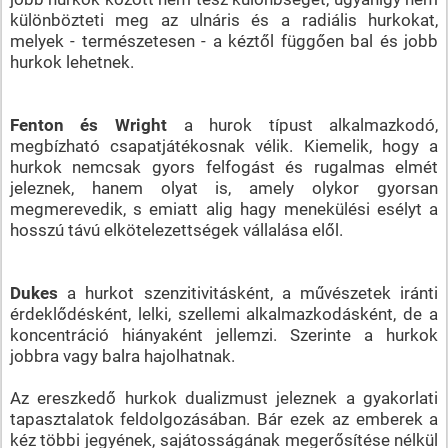
különbözteti meg az ulnáris és a radiális hurkokat,
melyek - természetesen - a kéztől függően bal és jobb
hurkok lehetnek.
Fenton és Wright
a hurok típust alkalmazkodó,
megbízható csapatjátékosnak vélik. Kiemelik, hogy a
hurkok nemcsak gyors felfogást és rugalmas elmét
jeleznek, hanem olyat is, amely olykor gyorsan
megmerevedik, s emiatt alig hagy menekülési esélyt a
hosszú távú elkötelezettségek vállalása elől.
Dukes
a hurkot szenzitivitásként, a művészetek iránti
érdeklődésként, lelki, szellemi alkalmazkodásként, de a
koncentráció hiányaként jellemzi. Szerinte a hurkok
jobbra vagy balra hajolhatnak.
Az ereszkedő hurkok dualizmust jeleznek a gyakorlati
tapasztalatok feldolgozásában. Bár ezek az emberek a
kéz többi jegyének, sajátosságának megerősítése nélkül