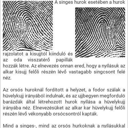
A singes
hurok esetében a hurok
rajzolatot a kisujjtól kiinduló és
az oda visszatérő papillák
hozzák létre. Az elnevezés onnan ered, hogy a nyílásuk az
alkar kisujj felőli részén lévő vastagabb singcsont felé
néz.
Az orsós huroknál fordított a helyzet, a fodor szálak a
hüvelykujj irányából indulnak, és az ujjbegyen megforduló
barázdák által létrehozott hurok nyílása a hüvelykujj
irányába néz. Elnevezésüket az alkar kar hüvelykujj felőli
részén lévő vékonyabb orsócsontról kapták.
Mind a singes-, mind az orsós hurkoknak a nyílásukkal