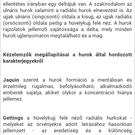
ellentétes irányban egy deltájuk van. A szakirodalom az
ulnáris hurok valamint a radiális hurok elnevezést is. Az
ujjak ulnáris (singcsonti) oldala a kisujj, az ujjak radiális
(orsócsonti) oldala pedig a hüvelykujj felé néz. A hurok
rajzolatok jellemző sajátossága a delta, mely minden
hurok ujjlenyomaton megtalálható és a mag.
Kézelemzők megállapításai a hurok által hordozott
karakterjegyekről
Jaquin
szerint a hurok formáció a mentálisan és
érzelmileg rugalmas, befolyásolható, alkalmazkodó
emberek sajátja, akiket olykor a koncentráció hiánya
jellemez.
Gettings
a hüvelykujj felé néző radiális hurkokat -
melyeket az örvényekre adott leírásához hasonlóan
jellemzett - az eredetiség és a különcség