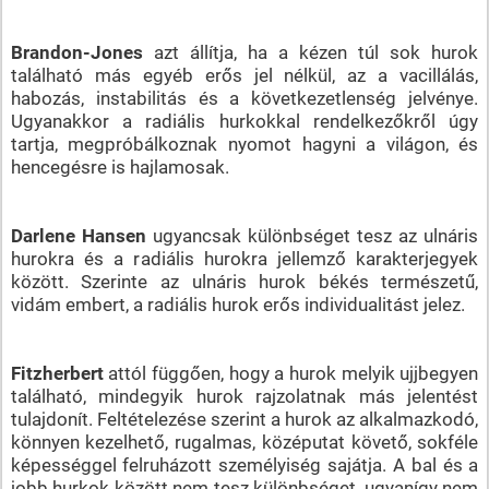
Brandon-Jones
azt állítja, ha a kézen túl sok hurok
található más egyéb erős jel nélkül, az a vacillálás,
habozás, instabilitás és a következetlenség jelvénye.
Ugyanakkor a radiális hurkokkal rendelkezőkről úgy
tartja, megpróbálkoznak nyomot hagyni a világon, és
hencegésre is hajlamosak.
Darlene Hansen
ugyancsak különbséget tesz az ulnáris
hurokra és a radiális hurokra jellemző karakterjegyek
között. Szerinte az ulnáris hurok békés természetű,
vidám embert, a radiális hurok erős individualitást jelez.
Fitzherbert
attól függően, hogy a hurok melyik ujjbegyen
található, mindegyik hurok rajzolatnak más jelentést
tulajdonít. Feltételezése szerint a hurok az alkalmazkodó,
könnyen kezelhető, rugalmas, középutat követő, sokféle
képességgel felruházott személyiség sajátja. A bal és a
jobb hurkok között nem tesz különbséget, ugyanígy nem