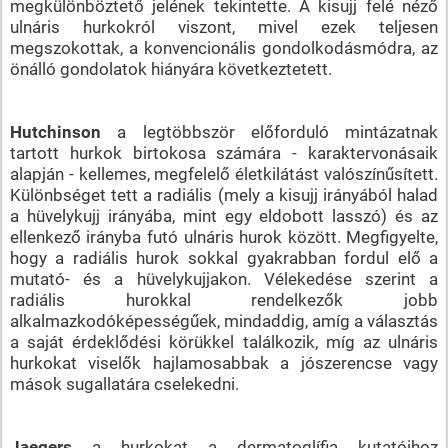
megkülönböztető jelének tekintette. A kisujj felé néző
ulnáris hurkokról viszont, mivel ezek teljesen
megszokottak, a konvencionális gondolkodásmódra, az
önálló gondolatok hiányára következtetett.
Hutchinson
a legtöbbször előforduló mintázatnak
tartott hurkok birtokosa számára - karaktervonásaik
alapján - kellemes, megfelelő életkilátást valószínűsített.
Különbséget tett a radiális (mely a kisujj irányából halad
a hüvelykujj irányába, mint egy eldobott lasszó) és az
ellenkező irányba futó ulnáris hurok között. Megfigyelte,
hogy a radiális hurok sokkal gyakrabban fordul elő a
mutató- és a hüvelykujjakon. Vélekedése szerint a
radiális hurokkal rendelkezők jobb
alkalmazkodóképességűek, mindaddig, amíg a választás
a saját érdeklődési körükkel találkozik, míg az ulnáris
hurkokat viselők hajlamosabbak a jószerencse vagy
mások sugallatára cselekedni.
Jaegers
a hurkokat a dermatoglífia kutatóihoz