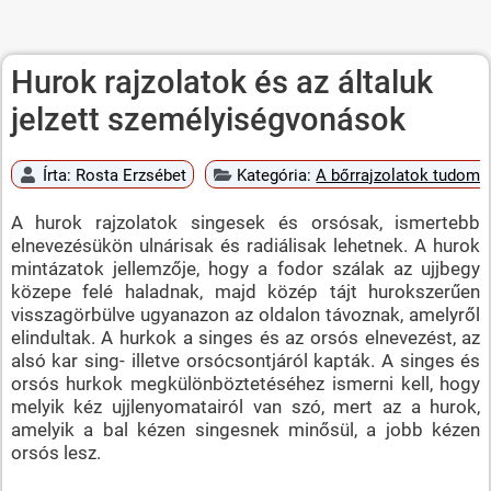
Hurok rajzolatok és az általuk
jelzett személyiségvonások
Írta:
Rosta Erzsébet
Kategória:
A bőrrajzolatok tudomán
A hurok rajzolatok singesek és orsósak, ismertebb
elnevezésükön ulnárisak és radiálisak lehetnek. A hurok
mintázatok jellemzője, hogy a fodor szálak az ujjbegy
közepe felé haladnak, majd közép tájt hurokszerűen
visszagörbülve ugyanazon az oldalon távoznak, amelyről
elindultak. A hurkok a singes és az orsós elnevezést, az
alsó kar sing- illetve orsócsontjáról kapták. A singes és
orsós hurkok megkülönböztetéséhez ismerni kell, hogy
melyik kéz ujjlenyomatairól van szó, mert az a hurok,
amelyik a bal kézen singesnek minősül, a jobb kézen
orsós lesz.