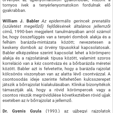
tornyos ívek a tenyérlenyomatokon fordulnak elő
gyakrabban.
William J. Babler
Az epidermális gerincek prenatális
(születést megelőző) fejlődésének általános jellemzői
című, 1990-ben megjelent tanulmányában arról számol
be, hogy összefüggés van a tenyéri dombok alakja és a
felhám barázda-mintázata között; nevezetesen a
keskeny dombok az örvény típusokkal kapcsolatosak.
Babler elképzelése szerint kapcsolat lehet a körömperc
alakja és a rajzolatának típusa között, valamint szoros
korreláció van a kéz csontváza és a bőrbarázda méretei
között. Babler azt is felvetette, hogy a barázda rajzolat
kölcsönös viszonyban van az alatta lévő csontvázzal. A
csontosodás ideje szerinte feltehetően kulcsszerepet
játszik a bőrrajzolat kialakulásában. Klinikai bizonyítékok
támasztják alá, hogy a rövid körömpercek vagy a
csontos részük megrövidülése következtében rövid ujjak
esetében az ív bőrrajzolat a jellemző.
Dr. Gyenis Gyula
(1993.) az ujjbegyi rajzolatok