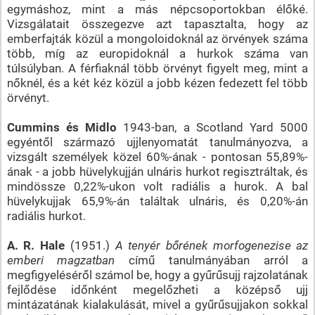
egymáshoz, mint a más népcsoportokban élőké.
Vizsgálatait összegezve azt tapasztalta, hogy az
emberfajták közül a mongoloidoknál az örvények száma
több, míg az europidoknál a hurkok száma van
túlsúlyban. A férfiaknál több örvényt figyelt meg, mint a
nőknél, és a két kéz közül a jobb kézen fedezett fel több
örvényt.
Cummins és Midlo
1943-ban, a Scotland Yard 5000
egyéntől származó ujjlenyomatát tanulmányozva, a
vizsgált személyek közel 60%-ának - pontosan 55,89%-
ának - a jobb hüvelykujján ulnáris hurkot regisztráltak, és
mindössze 0,22%-ukon volt radiális a hurok. A bal
hüvelykujjak 65,9%-án találtak ulnáris, és 0,20%-án
radiális hurkot.
A. R. Hale
(1951.)
A tenyér bőrének morfogenezise az
emberi magzatban
című tanulmányában arról a
megfigyeléséről számol be, hogy a gyűrűsujj rajzolatának
fejlődése időnként megelőzheti a középső ujj
mintázatának kialakulását, mivel a gyűrűsujjakon sokkal