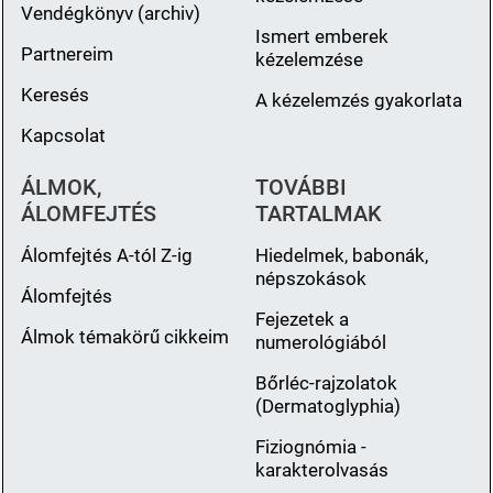
Vendégkönyv (archiv)
Ismert emberek
Partnereim
kézelemzése
Keresés
A kézelemzés gyakorlata
Kapcsolat
ÁLMOK,
TOVÁBBI
ÁLOMFEJTÉS
TARTALMAK
Álomfejtés A-tól Z-ig
Hiedelmek, babonák,
népszokások
Álomfejtés
Fejezetek a
Álmok témakörű cikkeim
numerológiából
Bőrléc-rajzolatok
(Dermatoglyphia)
Fiziognómia -
karakterolvasás