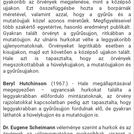
gyakoribb az örvények megjelenése, mint a középső
ujjakon. Ezt összefüggésbe hozta a borpárnák
méretével, valamint azzal, hogy a gyűrűs és a
mutatóujjak közel azonos méretűek. Megfigyeléseivel
több szakértő egyetértve, hasonló eredményt publikált.
Gyakran talált örvényt a gyűrűsujjon, ritkábban a
mutatóujjon. Az ulnáris hurkokat vélte a leggyakoribb
ujjlenyomatoknak. Örvényeket legritkább esetben a
kisujjakon, majd ezt követően a középső ujjakon talált.
Hale azt is tapasztalta, hogy az örvények
megszokottabbak a hüvelykujjakon, a mutatóujjakon és
a gyűrűsujjakon.
Beryl Hutchinson
(1967.) - Hale megállapításával
megegyezően – ugyancsak hurkokat találta a
leggyakrabban előforduló mintázatoknak, az örvény
rajzolatokkal kapcsolatban pedig azt tapasztalta, hogy
leggyakrabban a gyűrűsujjon fordulnak elő, de gyakran
láthatók a hüvelykujjon és a mutatóujjon is.
Dr. Eugene Scheimann
véleménye szerint a hurkok és az
örvények az ujjlenyomatokon gyakoribbak, viszont a