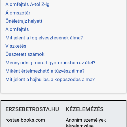
Álomfejtés A-tól Z-ig
Álomszótár
Önéletrajz helyett
Álomfejtés
Mit jelent a fog elvesztésének álma?
Viszketés
Összetett számok
Mennyi ideig marad gyomrunkban az étel?
Miként értelmezhető a tűzvész álma?
Mit jelent a hajhullás, a kopaszodás álma?
ERZSEBETROSTA.HU
KÉZELEMÉZÉS
rostae-books.com
Anonim személyek
kézelemzése