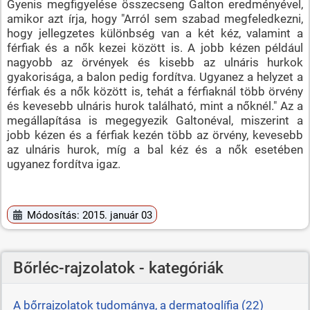
Gyenis megfigyelése összecseng Galton eredményével,
amikor azt írja, hogy "Arról sem szabad megfeledkezni,
hogy jellegzetes különbség van a két kéz, valamint a
férfiak és a nők kezei között is. A jobb kézen például
nagyobb az örvények és kisebb az ulnáris hurkok
gyakorisága, a balon pedig fordítva. Ugyanez a helyzet a
férfiak és a nők között is, tehát a férfiaknál több örvény
és kevesebb ulnáris hurok található, mint a nőknél." Az a
megállapítása is megegyezik Galtonéval, miszerint a
jobb kézen és a férfiak kezén több az örvény, kevesebb
az ulnáris hurok, míg a bal kéz és a nők esetében
ugyanez fordítva igaz.
Módosítás: 2015. január 03
Bőrléc-rajzolatok - kategóriák
A bőrrajzolatok tudománya, a dermatoglífia (22)