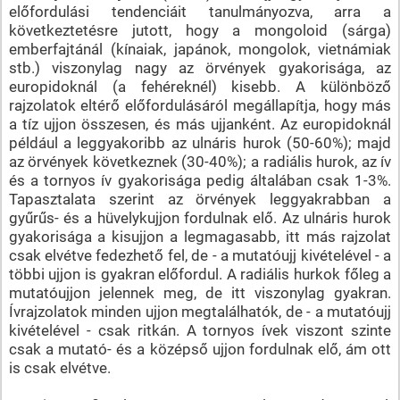
előfordulási tendenciáit tanulmányozva, arra a
következtetésre jutott, hogy a mongoloid (sárga)
emberfajtánál (kínaiak, japánok, mongolok, vietnámiak
stb.) viszonylag nagy az örvények gyakorisága, az
europidoknál (a fehéreknél) kisebb. A különböző
rajzolatok eltérő előfordulásáról megállapítja, hogy más
a tíz ujjon összesen, és más ujjanként. Az europidoknál
például a leggyakoribb az ulnáris hurok (50-60%); majd
az örvények következnek (30-40%); a radiális hurok, az ív
és a tornyos ív gyakorisága pedig általában csak 1-3%.
Tapasztalata szerint az örvények leggyakrabban a
gyűrűs- és a hüvelykujjon fordulnak elő. Az ulnáris hurok
gyakorisága a kisujjon a legmagasabb, itt más rajzolat
csak elvétve fedezhető fel, de - a mutatóujj kivételével - a
többi ujjon is gyakran előfordul. A radiális hurkok főleg a
mutatóujjon jelennek meg, de itt viszonylag gyakran.
Ívrajzolatok minden ujjon megtalálhatók, de - a mutatóujj
kivételével - csak ritkán. A tornyos ívek viszont szinte
csak a mutató- és a középső ujjon fordulnak elő, ám ott
is csak elvétve.