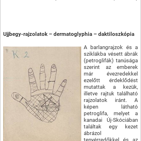
Ujjbegy-rajzolatok – dermatoglyphia – daktiloszkópia
A barlangrajzok és a
sziklákba vésett ábrák
(petroglifák) tanúsága
szerint az emberek
már évezredekkel
ezelőtt érdeklődést
mutattak a kezük,
illetve rajtuk található
rajzolatok iránt. A
képen látható
petroglifa, melyet a
kanadai Új-Skóciában
találtak egy kezet
ábrázol
tenyérredőkkel és az