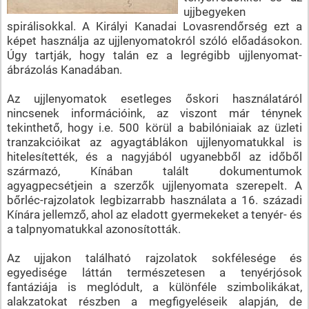
ujjbegyeken
spirálisokkal. A Királyi Kanadai Lovasrendőrség ezt a
képet használja az ujjlenyomatokról szóló előadásokon.
Úgy tartják, hogy talán ez a legrégibb ujjlenyomat-
ábrázolás Kanadában.
Az ujjlenyomatok esetleges őskori használatáról
nincsenek információink, az viszont már ténynek
tekinthető, hogy i.e. 500 körül a babilóniaiak az üzleti
tranzakcióikat az agyagtáblákon ujjlenyomatukkal is
hitelesítették, és a nagyjából ugyanebből az időből
származó, Kínában talált dokumentumok
agyagpecsétjein a szerzők ujjlenyomata szerepelt. A
bőrléc-rajzolatok legbizarrabb használata a 16. századi
Kínára jellemző, ahol az eladott gyermekeket a tenyér- és
a talpnyomatukkal azonosították.
Az ujjakon található rajzolatok sokfélesége és
egyedisége láttán természetesen a tenyérjósok
fantáziája is meglódult, a különféle szimbolikákat,
alakzatokat részben a megfigyeléseik alapján, de