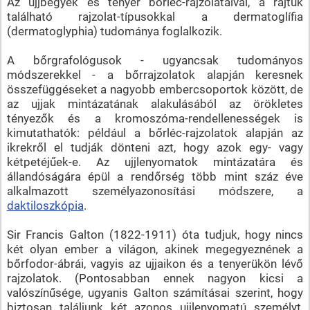
Az ujjbegyek és tenyér bőrléc-rajzolataival, a rajtuk
található rajzolat-típusokkal a dermatoglífia
(dermatoglyphia) tudománya foglalkozik.
A bőrgrafológusok - ugyancsak tudományos
módszerekkel - a bőrrajzolatok alapján keresnek
összefüggéseket a nagyobb embercsoportok között, de
az ujjak mintázatának alakulásából az örökletes
tényezők és a kromoszóma-rendellenességek is
kimutathatók: például a bőrléc-rajzolatok alapján az
ikrekről el tudják dönteni azt, hogy azok egy- vagy
kétpetéjűek-e. Az ujjlenyomatok mintázatára és
állandóságára épül a rendőrség több mint száz éve
alkalmazott személyazonosítási módszere, a
daktiloszkópia
.
Sir Francis Galton (1822-1911) óta tudjuk, hogy nincs
két olyan ember a világon, akinek megegyeznének a
bőrfodor-ábrái, vagyis az ujjaikon és a tenyerükön lévő
rajzolatok. (Pontosabban ennek nagyon kicsi a
valószínűsége, ugyanis Galton számításai szerint, hogy
biztosan találjunk két azonos ujjlenyomatú személyt,