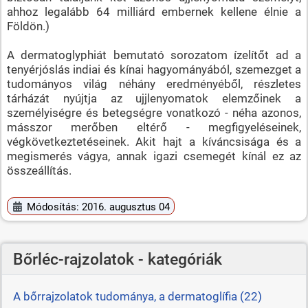
ahhoz legalább 64 milliárd embernek kellene élnie a
Földön.)
A dermatoglyphiát bemutató sorozatom ízelítőt ad a
tenyérjóslás indiai és kínai hagyományából, szemezget a
tudományos világ néhány eredményéből, részletes
tárházát nyújtja az ujjlenyomatok elemzőinek a
személyiségre és betegségre vonatkozó - néha azonos,
másszor merőben eltérő - megfigyeléseinek,
végkövetkeztetéseinek. Akit hajt a kíváncsisága és a
megismerés vágya, annak igazi csemegét kínál ez az
összeállítás.
Módosítás: 2016. augusztus 04
Bőrléc-rajzolatok - kategóriák
A bőrrajzolatok tudománya, a dermatoglífia (22)