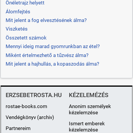
Önéletrajz helyett
Álomfejtés
Mit jelent a fog elvesztésének álma?
Viszketés
Összetett számok
Mennyi ideig marad gyomrunkban az étel?
Miként értelmezhető a tűzvész álma?
Mit jelent a hajhullás, a kopaszodás álma?
ERZSEBETROSTA.HU
KÉZELEMÉZÉS
rostae-books.com
Anonim személyek
kézelemzése
Vendégkönyv (archiv)
Ismert emberek
Partnereim
kézelemzése