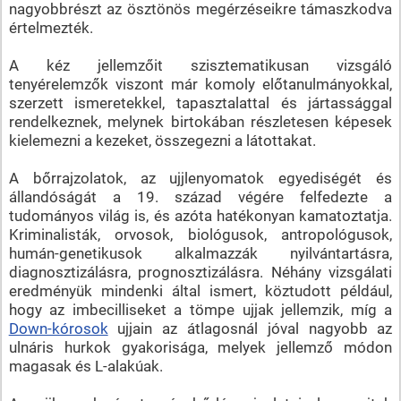
nagyobbrészt az ösztönös megérzéseikre támaszkodva
értelmezték.
A kéz jellemzőit szisztematikusan vizsgáló
tenyérelemzők viszont már komoly előtanulmányokkal,
szerzett ismeretekkel, tapasztalattal és jártassággal
rendelkeznek, melynek birtokában részletesen képesek
kielemezni a kezeket, összegezni a látottakat.
A bőrrajzolatok, az ujjlenyomatok egyediségét és
állandóságát a 19. század végére felfedezte a
tudományos világ is, és azóta hatékonyan kamatoztatja.
Kriminalisták, orvosok, biológusok, antropológusok,
humán-genetikusok alkalmazzák nyilvántartásra,
diagnosztizálásra, prognosztizálásra. Néhány vizsgálati
eredményük mindenki által ismert, köztudott például,
hogy az imbecilliseket a tömpe ujjak jellemzik, míg a
Down-kórosok
ujjain az átlagosnál jóval nagyobb az
ulnáris hurkok gyakorisága, melyek jellemző módon
magasak és L-alakúak.