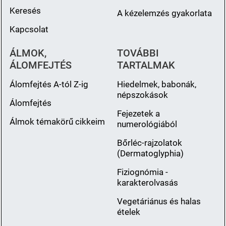
Keresés
A kézelemzés gyakorlata
Kapcsolat
ÁLMOK,
TOVÁBBI
ÁLOMFEJTÉS
TARTALMAK
Álomfejtés A-tól Z-ig
Hiedelmek, babonák,
népszokások
Álomfejtés
Fejezetek a
Álmok témakörű cikkeim
numerológiából
Bőrléc-rajzolatok
(Dermatoglyphia)
Fiziognómia -
karakterolvasás
Vegetáriánus és halas
ételek