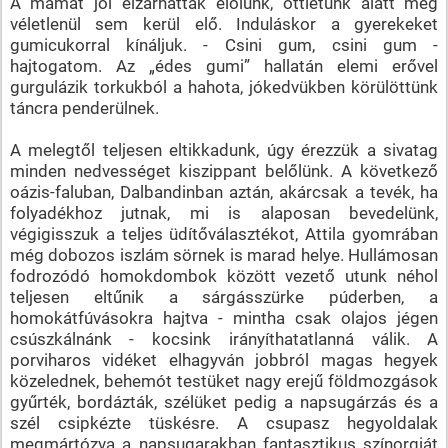
A mamát jól elzárhatták előlünk, ottlétünk alatt még
véletlenül sem kerül elő. Induláskor a gyerekeket
gumicukorral kínáljuk. - Csini gum, csini gum -
hajtogatom. Az „édes gumi” hallatán elemi erővel
gurgulázik torkukból a hahota, jókedvükben körülöttünk
táncra penderülnek.
A melegtől teljesen eltikkadunk, úgy érezzük a sivatag
minden nedvességet kiszippant belőlünk. A következő
oázis-faluban, Dalbandinban aztán, akárcsak a tevék, ha
folyadékhoz jutnak, mi is alaposan bevedelünk,
végigisszuk a teljes üdítőválasztékot, Attila gyomrában
még dobozos iszlám sörnek is marad helye. Hullámosan
fodrozódó homokdombok között vezető utunk néhol
teljesen eltűnik a sárgásszürke púderben, a
homokátfúvásokra hajtva - mintha csak olajos jégen
csúszkálnánk - kocsink irányíthatatlanná válik. A
porviharos vidéket elhagyván jobbról magas hegyek
közelednek, behemót testüket nagy erejű földmozgások
gyűrték, bordázták, szélüket pedig a napsugárzás és a
szél csipkézte tüskésre. A csupasz hegyoldalak
megmártózva a napsugarakban fantasztikus színorgiát