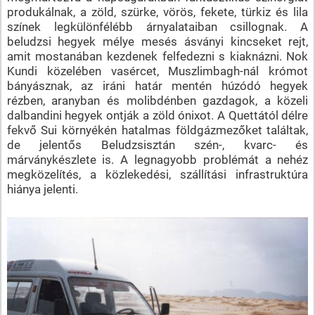
produkálnak, a zöld, szürke, vörös, fekete, türkiz és lila
színek legkülönfélébb árnyalataiban csillognak. A
beludzsi hegyek mélye mesés ásványi kincseket rejt,
amit mostanában kezdenek felfedezni s kiaknázni. Nok
Kundi közelében vasércet, Muszlimbagh-nál krómot
bányásznak, az iráni határ mentén húzódó hegyek
rézben, aranyban és molibdénben gazdagok, a közeli
dalbandini hegyek ontják a zöld ónixot. A Quettától délre
fekvő Sui környékén hatalmas földgázmezőket találtak,
de jelentős Beludzsisztán szén-, kvarc- és
márványkészlete is. A legnagyobb problémát a nehéz
megközelítés, a közlekedési, szállítási infrastruktúra
hiánya jelenti.