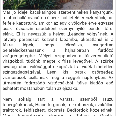
Már jó ideje kacskaringós szerpentineken kanyargunk,
mintha hullámvasúton ülnénk hol lefelé ereszkedünk, hol
felfelé kaptatunk, amikor az egyik völgybe érve egyszer
csak rózsaszín csodaként ezernyi nyíló leánder tárul
elénk. El is nevezzük a helyet „Leánder völgy”-nek. A
látvány parancsot közvetít lábamba, akaratlanul is a
fékre lépek, hogy félreállva, nyugodtan
belefeledkezhessünk a hajnalpírban fürdőző
virágrengetegbe. Mélyet szippantva a fűszeres illatú
virágokból, tüdőnk megtelik friss levegővel. A szürke
sivatag után valósággal elkápráztat a vidék hihetetlen
színgazdagságával. Lenn kis patak csörgedez,
vízmosások csillannak meg a reggeli napfényben. Az
útmentén fodrozódó víztócsákból ítélve kiadós eső
eshetett mostanában, talán az éjszaka.
Nem sokáig tart a varázs, szemből Isuzu
tehergépkocsik, Hiace furgonok, mikrobuszok, szakállas
traktorok, feldíszített, cicomás Bedfordok közelednek.
Most keresztezzük először a Taftan - Quetta