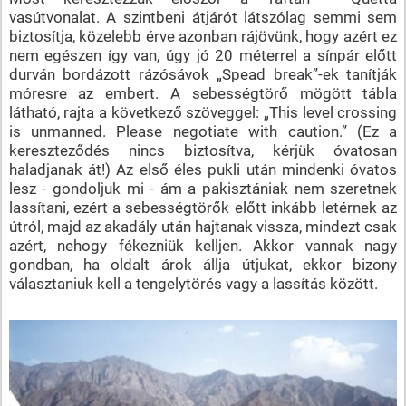
vasútvonalat. A szintbeni átjárót látszólag semmi sem
biztosítja, közelebb érve azonban rájövünk, hogy azért ez
nem egészen így van, úgy jó 20 méterrel a sínpár előtt
durván bordázott rázósávok „Spead break”-ek tanítják
móresre az embert. A sebességtörő mögött tábla
látható, rajta a következő szöveggel: „This level crossing
is unmanned. Please negotiate with caution.” (Ez a
kereszteződés nincs biztosítva, kérjük óvatosan
haladjanak át!) Az első éles pukli után mindenki óvatos
lesz - gondoljuk mi - ám a pakisztániak nem szeretnek
lassítani, ezért a sebességtörők előtt inkább letérnek az
útról, majd az akadály után hajtanak vissza, mindezt csak
azért, nehogy fékezniük kelljen. Akkor vannak nagy
gondban, ha oldalt árok állja útjukat, ekkor bizony
választaniuk kell a tengelytörés vagy a lassítás között.