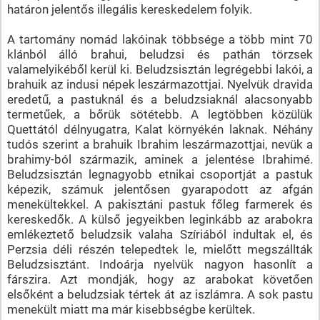
határon jelentős illegális kereskedelem folyik.
A tartomány nomád lakóinak többsége a több mint 70
klánból álló brahui, beludzsi és pathán törzsek
valamelyikéből kerül ki. Beludzsisztán legrégebbi lakói, a
brahuik az indusi népek leszármazottjai. Nyelvük dravida
eredetű, a pastuknál és a beludzsiaknál alacsonyabb
termetűek, a bőrük sötétebb. A legtöbben közülük
Quettától délnyugatra, Kalat környékén laknak. Néhány
tudós szerint a brahuik Ibrahim leszármazottjai, nevük a
brahimy-ból származik, aminek a jelentése Ibrahimé.
Beludzsisztán legnagyobb etnikai csoportját a pastuk
képezik, számuk jelentősen gyarapodott az afgán
menekültekkel. A pakisztáni pastuk főleg farmerek és
kereskedők. A külső jegyeikben leginkább az arabokra
emlékeztető beludzsik valaha Szíriából indultak el, és
Perzsia déli részén telepedtek le, mielőtt megszállták
Beludzsisztánt. Indoárja nyelvük nagyon hasonlít a
fárszira. Azt mondják, hogy az arabokat követően
elsőként a beludzsiak tértek át az iszlámra. A sok pastu
menekült miatt ma már kisebbségbe kerültek.