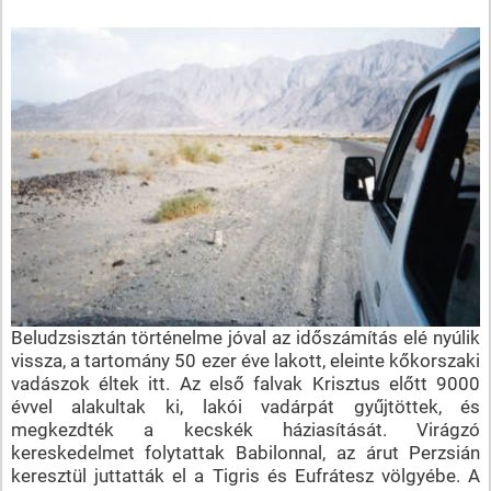
Beludzsisztán történelme jóval az időszámítás elé nyúlik
vissza, a tartomány 50 ezer éve lakott, eleinte kőkorszaki
vadászok éltek itt. Az első falvak Krisztus előtt 9000
évvel alakultak ki, lakói vadárpát gyűjtöttek, és
megkezdték a kecskék háziasítását. Virágzó
kereskedelmet folytattak Babilonnal, az árut Perzsián
keresztül juttatták el a Tigris és Eufrátesz völgyébe. A