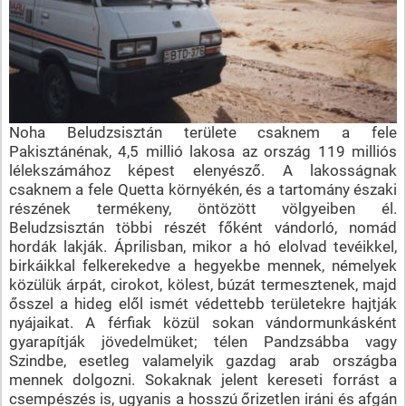
Noha Beludzsisztán területe csaknem a fele
Pakisztánénak, 4,5 millió lakosa az ország 119 milliós
lélekszámához képest elenyésző. A lakosságnak
csaknem a fele Quetta környékén, és a tartomány északi
részének termékeny, öntözött völgyeiben él.
Beludzsisztán többi részét főként vándorló, nomád
hordák lakják. Áprilisban, mikor a hó elolvad tevéikkel,
birkáikkal felkerekedve a hegyekbe mennek, némelyek
közülük árpát, cirokot, kölest, búzát termesztenek, majd
ősszel a hideg elől ismét védettebb területekre hajtják
nyájaikat. A férfiak közül sokan vándormunkásként
gyarapítják jövedelmüket; télen Pandzsábba vagy
Szindbe, esetleg valamelyik gazdag arab országba
mennek dolgozni. Sokaknak jelent kereseti forrást a
csempészés is, ugyanis a hosszú őrizetlen iráni és afgán