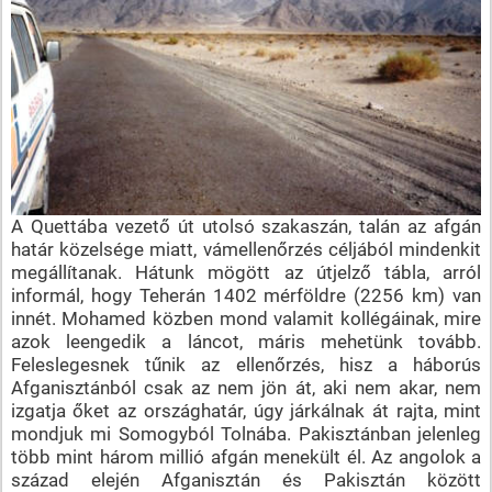
A Quettába vezető út utolsó szakaszán, talán az afgán
határ közelsége miatt, vámellenőrzés céljából mindenkit
megállítanak. Hátunk mögött az útjelző tábla, arról
informál, hogy Teherán 1402 mérföldre (2256 km) van
innét. Mohamed közben mond valamit kollégáinak, mire
azok leengedik a láncot, máris mehetünk tovább.
Feleslegesnek tűnik az ellenőrzés, hisz a háborús
Afganisztánból csak az nem jön át, aki nem akar, nem
izgatja őket az országhatár, úgy járkálnak át rajta, mint
mondjuk mi Somogyból Tolnába. Pakisztánban jelenleg
több mint három millió afgán menekült él. Az angolok a
század elején Afganisztán és Pakisztán között