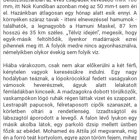
mm, itt Nok Kundiban azonban még az 50 mm-t sem éri
el. Hazánkban átlagosan egy hónap alatt esik ennyi. A
környéken száraz tavak - itteni elnevezéssel hamumok -
találhatók, a legnagyobb a Hamuni Maskel, 87 km
hosszú és 35 km széles. „Télvíz idején”, megesik, hogy
egyik-másik feltöltődik, ilyenkor madárrajok ezrei
pihennek meg itt. A folyók medre nincs agyonhasználva,
némelyikben olykor évekig sem folyik víz.
Hiába várakozom, csak nem akar előkerülni a két férfi,
kénytelen vagyok keresésükre indulni. Egy nagy
hodályban teáznak, a lópokrócokkal fedett vaságyakon
vámosok heverésznek, ágyuk alatt lelakatolt
fémládákban kincseik. A madzagokra dobott törülközők,
vaskampókon lógó ruhák régen láttak vizet és szappant.
Lestrapált papucsok, félretaposott cipők szanaszét, a
körletben oltári a rendetlenség. Izzadtságtól és
lábszagtól áporodott a levegő. A falon lévő lyukon egy
másik akolba látok, egy parkoló dzsip mellett üstben
főzik az ebédet. Mohamed és Attila jól megvannak, míg
én a forró teát kortyolom, egyre azon töröm fejem, mihez