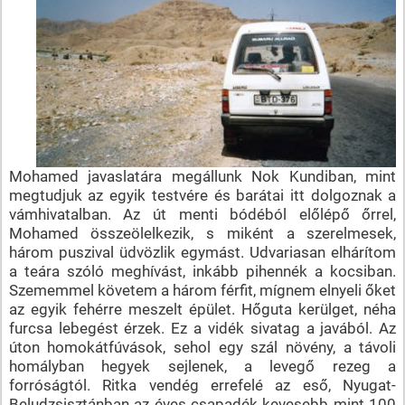
Mohamed javaslatára megállunk Nok Kundiban, mint
megtudjuk az egyik testvére és barátai itt dolgoznak a
vámhivatalban. Az út menti bódéból előlépő őrrel,
Mohamed összeölelkezik, s miként a szerelmesek,
három puszival üdvözlik egymást. Udvariasan elhárítom
a teára szóló meghívást, inkább pihennék a kocsiban.
Szememmel követem a három férfit, mígnem elnyeli őket
az egyik fehérre meszelt épület. Hőguta kerülget, néha
furcsa lebegést érzek. Ez a vidék sivatag a javából. Az
úton homokátfúvások, sehol egy szál növény, a távoli
homályban hegyek sejlenek, a levegő rezeg a
forróságtól. Ritka vendég errefelé az eső, Nyugat-
Beludzsisztánban az éves csapadék kevesebb mint 100