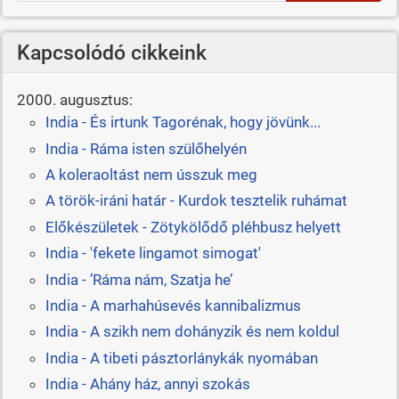
Kapcsolódó cikkeink
2000. augusztus:
India - És irtunk Tagorénak, hogy jövünk...
India - Ráma isten szülőhelyén
A koleraoltást nem ússzuk meg
A török-iráni határ - Kurdok tesztelik ruhámat
Előkészületek - Zötykölődő pléhbusz helyett
India - 'fekete lingamot simogat'
India - ’Ráma nám, Szatja he’
India - A marhahúsevés kannibalizmus
India - A szikh nem dohányzik és nem koldul
India - A tibeti pásztorlánykák nyomában
India - Ahány ház, annyi szokás