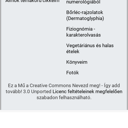
Álmok témakörű cikkeim
numerológiából
Bőrléc-rajzolatok
(Dermatoglyphia)
Fiziognómia -
karakterolvasás
Vegetáriánus és halas
ételek
Könyveim
Fotók
Ez a Mű a Creative Commons Nevezd meg! - Így add
tovább! 3.0 Unported
Licenc feltételeinek megfelelően
szabadon felhasználható.