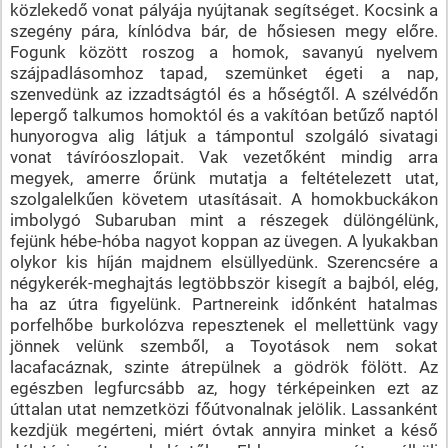
közlekedő vonat pályája nyújtanak segítséget. Kocsink a
szegény pára, kínlódva bár, de hősiesen megy előre.
Fogunk között roszog a homok, savanyú nyelvem
szájpadlásomhoz tapad, szemünket égeti a nap,
szenvedünk az izzadtságtól és a hőségtől. A szélvédőn
lepergő talkumos homoktól és a vakítóan betűző naptól
hunyorogva alig látjuk a támpontul szolgáló sivatagi
vonat távíróoszlopait. Vak vezetőként mindig arra
megyek, amerre őrünk mutatja a feltételezett utat,
szolgalelkűen követem utasításait. A homokbuckákon
imbolygó Subaruban mint a részegek dülöngélünk,
fejünk hébe-hóba nagyot koppan az üvegen. A lyukakban
olykor kis híján majdnem elsüllyedünk. Szerencsére a
négykerék-meghajtás legtöbbször kisegít a bajból, elég,
ha az útra figyelünk. Partnereink időnként hatalmas
porfelhőbe burkolózva repesztenek el mellettünk vagy
jönnek velünk szemből, a Toyotások nem sokat
lacafacáznak, szinte átrepülnek a gödrök fölött. Az
egészben legfurcsább az, hogy térképeinken ezt az
úttalan utat nemzetközi főútvonalnak jelölik. Lassanként
kezdjük megérteni, miért óvtak annyira minket a késő