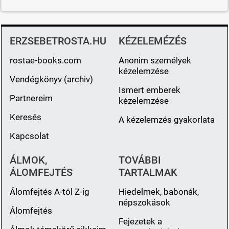
ERZSEBETROSTA.HU
KÉZELEMÉZÉS
rostae-books.com
Anonim személyek
kézelemzése
Vendégkönyv (archiv)
Ismert emberek
Partnereim
kézelemzése
Keresés
A kézelemzés gyakorlata
Kapcsolat
ÁLMOK,
TOVÁBBI
ÁLOMFEJTÉS
TARTALMAK
Álomfejtés A-tól Z-ig
Hiedelmek, babonák,
népszokások
Álomfejtés
Fejezetek a