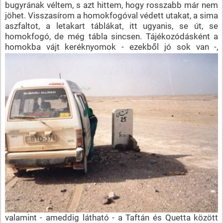
bugyrának véltem, s azt hittem, hogy rosszabb már nem
jöhet. Visszasírom a homokfogóval védett utakat, a sima
aszfaltot, a letakart táblákat, itt ugyanis, se út, se
homokfogó, de még tábla sincsen. Tájékozódásként a
homokba vájt
keréknyomok - ezekből jó sok van -,
valamint - ameddig látható - a Taftán és Quetta között