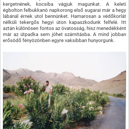
kergetnének, kocsiba vágjuk magunkat. A keleti
égbolton felbukkanó napkorong első sugarai már a hegy
lábánál érnek utol bennünket. Hamarosan a védőkorlát
nélküli tekergős hegyi úton kapaszkodunk felfelé. Itt
aztán különösen fontos az óvatosság, hisz menedékként
már az útpadka sem jöhet számításba. A mind jobban
erősödő fényözönben egyre vaksibban hunyorgunk.