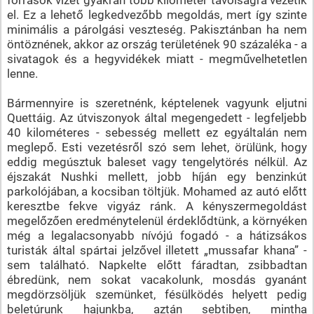
források vízét gyakran több kilométer távolságra vezetik
el. Ez a lehető legkedvezőbb megoldás, mert így szinte
minimális a párolgási veszteség. Pakisztánban ha nem
öntöznének, akkor az ország területének 90 százaléka - a
sivatagok és a hegyvidékek miatt - megművelhetetlen
lenne.
Bármennyire is szeretnénk, képtelenek vagyunk eljutni
Quettáig. Az útviszonyok által megengedett - legfeljebb
40 kilométeres - sebesség mellett ez egyáltalán nem
meglepő. Esti vezetésről szó sem lehet, örülünk, hogy
eddig megúsztuk baleset vagy tengelytörés nélkül. Az
éjszakát Nushki mellett, jobb híján egy benzinkút
parkolójában, a kocsiban töltjük. Mohamed az autó előtt
keresztbe fekve vigyáz ránk. A kényszermegoldást
megelőzően eredménytelenül érdeklődtünk, a környéken
még a legalacsonyabb nívójú fogadó - a hátizsákos
turisták által spártai jelzővel illetett „mussafar khana” -
sem található. Napkelte előtt fáradtan, zsibbadtan
ébredünk, nem sokat vacakolunk, mosdás gyanánt
megdörzsöljük szemünket, fésülködés helyett pedig
beletúrunk hajunkba, aztán sebtiben, mintha