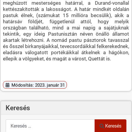
meghúzott mesterséges határral, a Durand-vonallal
kettészakították a lakosságot. A határ mindkét oldalán
pastuk élnek, (számukat 15 millióra becsülik), akik a
határsáv földjét, függetlenül attól, hogy melyik
országban található, mind a mai napig a sajátjuknak
tekintik, egy ideig Pastunisztán néven önálló államot
akartak létrehozni. A nomád pastu pásztorok tavasszal
és ősszel birkanyájaikkal, tevecsordáikkal felkerekednek,
eladásra válogatott portékáikkal átkelnek a hágókon,
ellepik a völgyeket, és magát a várost, Quettát is.
Módosítás: 2023. január 31
Keresés
Keresés
Keresés