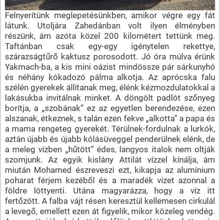
Felnyerítünk meglepetésünkben, amikor végre egy fát
látunk. Utoljára Zahedánban volt ilyen élményben
részünk, ám azóta közel 200 kilométert tettünk meg.
Taftánban csak egy-egy igénytelen rekettye,
szárazságtűrő kaktusz porosodott. Jó óra múlva érünk
Yakmach-ba, a kis mini oázist mindössze pár sárkunyhó
és néhány kókadozó pálma alkotja. Az aprócska falu
szélén gyerekek állítanak meg, élénk kézmozdulatokkal a
lakásukba invitálnak minket. A döngölt padlót szőnyeg
borítja, a „szobának” ez az egyetlen berendezése, ezen
alszanak, étkeznek, s talán ezen fekve „alkotta” a papa és
a mama rengeteg gyerekét. Térülnek-fordulnak a lurkók,
aztán újabb és újabb kólásüveggel penderülnek elénk, de
a meleg vízben „hűtött” édes, langyos italok nem oltják
szomjunk. Az egyik kislány Attilát vízzel kínálja, ám
miután Mohamed észreveszi ezt, kikapja az alumínium
poharat férjem kezéből és a maradék vizet azonnal a
földre löttyenti. Utána magyarázza, hogy a víz itt
fertőzött. A falba vájt résen keresztül kellemesen cirkulál
a levegő, emellett ezen át figyelik, mikor közeleg vendég.