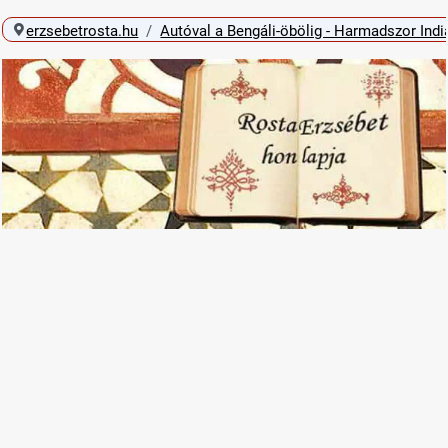
erzsebetrosta.hu
Autóval a Bengáli-öbölig - Harmadszor Ind