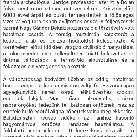
francia archeológus, Jarrige professzor szerint a Bolan
folyó mentén árasztásos öntözéssel már Krisztus előtt
6000 évvel árpát és búzát termesztettek, a fölösleges
vizet vályog tárolókban gyűjtötték össze. A feljegyzések
szerint Nagy Sándor Beludzsisztán szibia törzsével vívott
hatalmas csatát. A térség muzulmán karakterét a
későbbi arab és perzsa hódítóktól kölcsönözte. A
történelem előtti időkben virágzó civilizáció hanyatlását
a túlnépesedés és a túllegeltetés miatt bekövetkezett
drámai változások: a termőföld elpusztulása és a
fokozatos elsivatagosodás okozták.
A változatosság kedvéért közben az eddigi hatalmas
homoktengert szikes sóssivatag váltja fel. Elszórva apró
agyagkunyhók, nehéz sorsú, nélkülözéshez szokott
emberek lakják. Már erősen alkonyodik, amikor
napraforgókat fedezünk fel, biztosan öntöznek, hisz az
errefelé hulló esőtől aligha nőhettek volna meg ekkorára.
Beludzsisztán hegyes vidékein az iránihoz hasonló
hagyományos öntőzési rendszer használatos. A
földalatti csatornákban - itt karezeknek nevezik - a