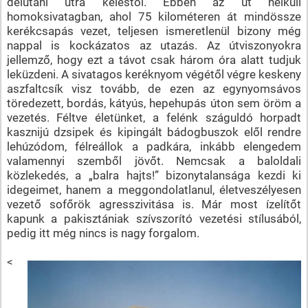
délutáni útra keléstől. Ebben az út nélküli
homoksivatagban, ahol 75 kilométeren át mindössze
kerékcsapás vezet, teljesen ismeretlenül bizony még
nappal is kockázatos az utazás. Az útviszonyokra
jellemző, hogy ezt a távot csak három óra alatt tudjuk
leküzdeni. A sivatagos keréknyom végétől végre keskeny
aszfaltcsík visz tovább, de ezen az egynyomsávos
töredezett, bordás, kátyús, hepehupás úton sem öröm a
vezetés. Féltve életünket, a felénk száguldó horpadt
kasznijú dzsipek és kipingált bádogbuszok elől rendre
lehúzódom, félreállok a padkára, inkább elengedem
valamennyi szemből jövőt. Nemcsak a baloldali
közlekedés, a „balra hajts!” bizonytalansága kezdi ki
idegeimet, hanem a meggondolatlanul, életveszélyesen
vezető sofőrök agresszivitása is. Már most ízelítőt
kapunk a pakisztániak szívszorító vezetési stílusából,
pedig itt még nincs is nagy forgalom.
<