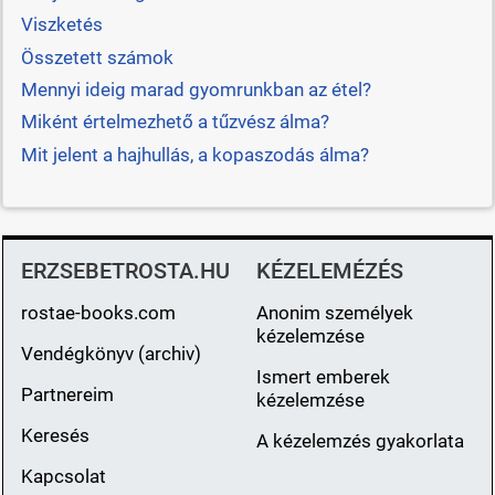
Viszketés
Összetett számok
Mennyi ideig marad gyomrunkban az étel?
Miként értelmezhető a tűzvész álma?
Mit jelent a hajhullás, a kopaszodás álma?
ERZSEBETROSTA.HU
KÉZELEMÉZÉS
rostae-books.com
Anonim személyek
kézelemzése
Vendégkönyv (archiv)
Ismert emberek
Partnereim
kézelemzése
Keresés
A kézelemzés gyakorlata
Kapcsolat