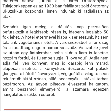
méteres sétával jutunk el a híres Óratoronyhoz.
Tulajdonképpen ez az 1930-ban felállított zöld óratorony
Új-Szukkur központja, innen indulnak ki radiálisan az
utak.
Szobánk igen meleg, a délutáni nap perzselően
befurakszik a legkisebb résen is, idebenn legalább 50
fok lehet. A hotel éttermével hiába kísérletezünk, itt sem
találunk vegetáriánus ételt. A városnézésből a forróság
és a fáradtság engem hamar visszaűz. Visszafelé jövet
az utcán egy fiatalember, noha akár a fiam is lehetne,
hozzám fordul, és fülembe súgja: "I love you!" Attila nem
adja fel ilyen könnyen, még jó darabig lenn marad,
alaposan szétnéz a környéken. Beszerez két palack
„langyosra hűtött” ásványvizet, végigsétál a világító neon
reklámtábláktól színes, sülő pecsenyék illatával terhes
bazársoron. Az ágyon pihegve élvezettel hallgatom,
amint beszámol élményeiről, a számára egészen
hangulatos szukkuri estéről.