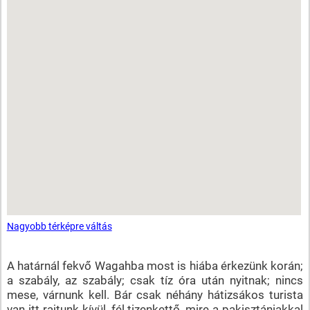
Nagyobb térképre váltás
A határnál fekvő Wagahba most is hiába érkezünk korán;
a szabály, az szabály; csak tíz óra után nyitnak; nincs
mese, várnunk kell. Bár csak néhány hátizsákos turista
van itt rajtunk kívül, fél tizenkettő, mire a pakisztániakkal