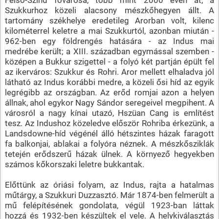
Szukkurhoz közeli alacsony mészkőhegyen állt. A
tartomány székhelye eredetileg Arorban volt, kilenc
kilométerrel keletre a mai Szukkurtól, azonban miután -
962-ben egy földrengés hatására - az Indus mai
medrébe került; a XIII. században egymással szemben -
középen a Bukkur szigettel - a folyó két partján épült fel
az ikerváros: Szukkur és Rohri. Aror mellett elhaladva jól
látható az Indus korábbi medre, a közeli ősi híd az egyik
legrégibb az országban. Az erőd romjai azon a helyen
állnak, ahol egykor Nagy Sándor seregeivel megpihent. A
városról a nagy kínai utazó, Hszüan Cang is említést
tesz. Az Indushoz közeledve először Rohriba érkezünk, a
Landsdowne-híd végénél álló hétszintes házak faragott
fa balkonjai, ablakai a folyóra néznek. A mészkősziklák
tetején erődszerű házak ülnek. A környező hegyekben
számos kőkorszaki leletre bukkantak.
Előttünk az óriási folyam, az Indus, rajta a hatalmas
műtárgy, a Szukkuri Duzzasztó. Már 1874-ben felmerült a
mű felépítésének gondolata, végül 1923-ban láttak
hozzá és 1932-ben készültek el vele. A helykiválasztás