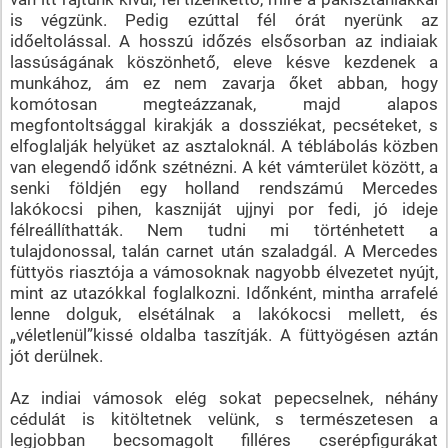
is végzünk. Pedig ezúttal fél órát nyerünk az
időeltolással. A hosszú időzés elsősorban az indiaiak
lassúságának köszönhető, eleve késve kezdenek a
munkához, ám ez nem zavarja őket abban, hogy
komótosan megteázzanak, majd alapos
megfontoltsággal kirakják a dossziékat, pecséteket, s
elfoglalják helyüket az asztaloknál. A téblábolás közben
van elegendő időnk szétnézni. A két vámterület között, a
senki földjén egy holland rendszámú Mercedes
lakókocsi pihen, kaszniját ujjnyi por fedi, jó ideje
félreállíthatták. Nem tudni mi történhetett a
tulajdonossal, talán carnet után szaladgál. A Mercedes
füttyös riasztója a vámosoknak nagyobb élvezetet nyújt,
mint az utazókkal foglalkozni. Időnként, mintha arrafelé
lenne dolguk, elsétálnak a lakókocsi mellett, és
„véletlenül”kissé oldalba taszítják. A füttyögésen aztán
jót derülnek.
Az indiai vámosok elég sokat pepecselnek, néhány
cédulát is kitöltetnek velünk, s természetesen a
legjobban becsomagolt filléres cserépfigurákat