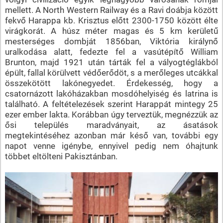
mellett. A North Western Railway és a Ravi doábja között
fekvő Harappa kb. Krisztus előtt 2300-1750 között élte
virágkorát. A húsz méter magas és 5 km kerületű
mesterséges dombját 1856­ban, Viktória királynő
uralkodása alatt, fedezte fel a vasútépítő William
Brunton, majd 1921 után tárták fel a vályogtéglákból
épült, fallal körülvett védőerődöt, s a merőleges utcákkal
összekötött lakónegyedet. Érdekesség, hogy a
csatornázott lakóházakban mosdóhelyiség és latrina is
található. A feltételezések szerint Harappát mintegy 25
ezer ember lakta. Korábban úgy terveztük, megnézzük az
ősi település maradványait, az ásatások
megtekintéséhez azonban már késő van, további egy
napot venne igénybe, ennyivel pedig nem óhajtunk
többet eltölteni Pakisztánban.