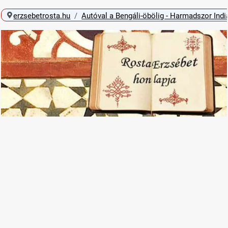
erzsebetrosta.hu
Autóval a Bengáli-öbölig - Harmadszor Ind