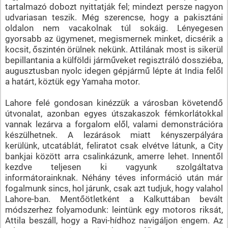
tartalmazó dobozt nyittatják fel; mindezt persze nagyon
udvariasan teszik. Még szerencse, hogy a pakisztáni
oldalon nem vacakolnak túl sokáig. Lényegesen
gyorsabb az ügymenet, megismernek minket, dicsérik a
kocsit, őszintén örülnek nekünk. Attilának most is sikerül
bepillantania a külföldi járműveket regisztráló dossziéba,
augusztusban nyolc idegen gépjármű lépte át India felől
a határt, köztük egy Yamaha motor.
Lahore felé gondosan kinézzük a városban követendő
útvonalat, azonban egyes útszakaszok fémkorlátokkal
vannak lezárva a forgalom elől, valami demonstrációra
készülhetnek. A lezárások miatt kényszerpályára
kerülünk, utcatáblát, feliratot csak elvétve látunk, a City
bankjai között arra csalinkázunk, amerre lehet. Innentől
kezdve teljesen ki vagyunk szolgáltatva
informátorainknak. Néhány téves információ után már
fogalmunk sincs, hol járunk, csak azt tudjuk, hogy valahol
Lahore-ban. Mentőötletként a Kalkuttában bevált
módszerhez folyamodunk: leintünk egy motoros riksát,
Attila beszáll, hogy a Ravi-hídhoz navigáljon engem. Az