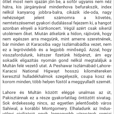
ötlet most nem igazán jön be, a sofőr ugyanis nem néz
hátra, kis járgányával mindenhova befurakszik, index
nélkül kanyarog jobbra-balra, cikázik ide-oda, nagy
nehézséget jelent számomra a követés,
nemtetszésemet gyakori dudálással fejezem ki, a hangot
azonban elnyeli a kürtkoncert. Végül azért csak sikerül
utolérnem őket. Miután átkelünk a hídon, rájövünk, hogy
nem egészen arra megyünk, mint amerre szeretnének,
bár minden út Karacsiba vagy Iszlámábádba vezet, nem
ez a legrövidebb és a legjobb minőségű. Azzal, hogy
visszafordulunk, kétszer fizetünk hídpénzt, ám egy
sokadik eligazítás nyomán gond nélkül megtaláljuk a
Multán felé vezető utat. A Peshawar­ Iszlámábád-Lahore-
Karacsi National Higwayt hosszú kilométereken
keresztül hulladékhalmok szegélyezik, csupa kosz és
korom minden, több helyen füstöl a meggyulladt szemét.
Lahore és Multán között eléggé unalmas az út,
Pakisztánnak ez a része gyakorlatilag öntözött sivatag.
Sok érdekesség nincs, az egyetlen jelentősebb város
Sahiwal, a korábbi Montgomery. Elhaladunk az Indus-
völgyi civilizáció egyik legnagyobb városának romjai