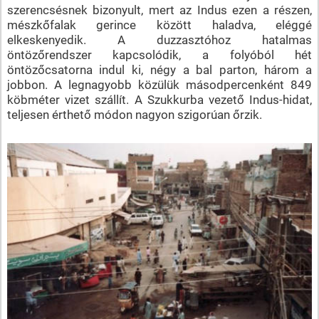
szerencsésnek bizonyult, mert az Indus ezen a részen,
mészkőfalak gerince között haladva, eléggé
elkeskenyedik. A duzzasztóhoz hatalmas
öntözőrendszer kapcsolódik, a folyóból hét
öntözőcsatorna indul ki, négy a bal parton, három a
jobbon. A legnagyobb közülük másodpercenként 849
köbméter vizet szállít. A Szukkurba vezető Indus-hidat,
teljesen érthető módon nagyon szigorúan őrzik.