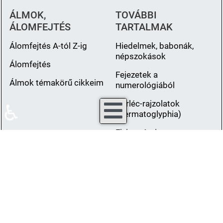
ÁLMOK,
TOVÁBBI
ÁLOMFEJTÉS
TARTALMAK
Álomfejtés A-tól Z-ig
Hiedelmek, babonák,
népszokások
Álomfejtés
Fejezetek a
Álmok témakörű cikkeim
numerológiából
Bőrléc-rajzolatok
♿
(Dermatoglyphia)
Fiziognómia -
karakterolvasás
Vegetáriánus és halas
ételek
Könyveim
Fotók