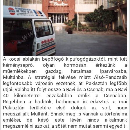
A kocsi ablakán bepöfögő kipufogógázoktól, mint két
kéményseprő, olyan kormosan érkezünk a
műemlékekben gazdag, hatalmas iparvárosba,
Multánba. A stratégiai fekvése miatt Alsó-Pandzsáb
legfontosabb városán vezetnek át Pakisztán legfőbb
útjai. Valaha itt folyt össze a Ravi és a Csenab, ma a Ravi
40 kilométerrel északabbra ömlik a Csenabba.
Régebben a hódítók, bárhonnan is érkeztek a mai
Pakisztán területére első dolguk az volt, hogy
megszállják Multánt. Ennek meg is vannak a történelmi
emlékei, de késő este lévén nincs alkalmunk
megszemlélni azokat, a sötét nem mutat semmi egyedit.