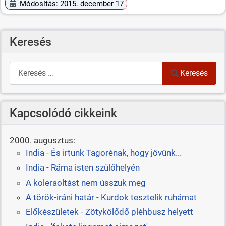
Módosítás: 2015. december 17
Keresés
Keresés
Keresés
Kapcsolódó cikkeink
2000. augusztus:
India - És irtunk Tagorénak, hogy jövünk...
India - Ráma isten szülőhelyén
A koleraoltást nem ússzuk meg
A török-iráni határ - Kurdok tesztelik ruhámat
Előkészületek - Zötykölődő pléhbusz helyett