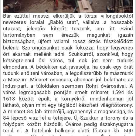
Bár ezúttal messzi elkerüljük a törzsi villongásoktól
nevezetes loralai „Rabló utat”, vállalva a hosszabb
utazást, jelentős kitérőt teszünk, ám itt Szind
tartományban sem érezzük magunkat igazán
biztonságban, újfent valami rossz érzés fészkelődött
belénk. Szorongásunkat csak fokozza, hogy fegyveres
őrt akarnak mellénk adni. Szukkurról, azonkívül, hogy
kétségtelenül ősi város, túl sok jót nem tudunk
elmondani. A bédekker azt javasolja, ha csak egy órát
tudunk eltölteni városban, a legcélszerűbb felmásznunk
a Maszum Minaret csúcsára, ahonnan jól belátható az
Indus-part, a túloldalon szemben Rohri óvárosával. A
város legmagasabb pontján emelt minaret 1594 és
1618 között épült, a környékről mindenhonnan jól
látható, olyan mint egy téglából készített világítótorony.
A minaret 84 láb átmérőjű, ugyanennyi a magassága, és
84 lépcső visz fel a tetejére. Új-Szukkur a torony és a
folyópart között húzódik, Óváros pedig északnyugatra
terül el. A hotelünk balkonja alatti főutcán kb. 500