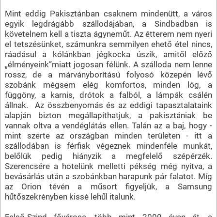
Mint eddig Pakisztánban csaknem mindenütt, a város
egyik legdrágább szállodájában, a Sindbadban is
követelnem kell a tiszta ágyneműt. Az étterem nem nyeri
el tetszésünket, számunkra semmilyen ehető étel nincs,
ráadásul a kólánkban jégkocka úszik, amitől előző
„élményeink”miatt jogosan félünk. A szálloda nem lenne
rossz, de a márványborítású folyosó közepén lévő
szobánk mégsem elég komfortos, minden lóg, a
függöny, a karnis, drótok a falból, a lámpák csálén
állnak. Az összbenyomás és az eddigi tapasztalataink
alapján bizton megállapíthatjuk, a pakisztániak be
vannak oltva a vendéglátás ellen. Talán az a baj, hogy -
mint szerte az országban minden területen - itt a
szállodában is férfiak végeznek mindenféle munkát,
belőlük pedig hiányzik a megfelelő szépérzék.
Szerencsére a hotelünk melletti pékség még nyitva, a
bevásárlás után a szobánkban harapunk pár falatot. Míg
az Orion tévén a műsort figyeljük, a Samsung
hűtőszekrényben kissé lehűl italunk.
Felső-Szind fővárosa, több mint 2000 éven át, a