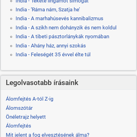
India - 'fekete lingamot simogat'
India - ’Ráma nám, Szatja he’
India - A marhahúsevés kannibalizmus
India - A szikh nem dohányzik és nem koldul
India - A tibeti pásztorlánykák nyomában
India - Ahány ház, annyi szokás
India - Feleségét 35 évvel élte túl
Legolvasotabb írásaink
Álomfejtés A-tól Z-ig
Álomszótár
Önéletrajz helyett
Álomfejtés
Mit jelent a fog elvesztésének álma?