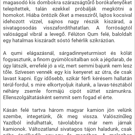
magasodó kis dombokra szárazságtűrő borókafenyőket
telepítettek, talán ezekkel próbálják megkötni a
homokot. Hiába öntözik őket a messziről, lajtos kocsival
idehozott vízzel, sajnos nagy részük kiszárad, a
sivatagosodás visszafordíthatatlan. A forróságtól
valósággal vibrál a levegő. Félúton Qum felé, baloldalt
egy hatalmas kiszáradt sóstó fehérlik szikrázóan.
A qumi elágazásnál, sárgadinnyeturmixot és kólát
fogyasztunk, a finom gyümölcsitalban sok a jégdarab, de
úgy látszik, errefelé jó a víz, mert semmi bajunk nem lesz
tőle. Szívesen vennék egy kis kenyeret az útra, de csak
lavast kapni. Egy idősebb, szikár férfi kérésem hallatán
térül-fordul, s mire elkortyoljuk italunk, a lavas-tésztából
néhány zsemle formájú cipót süttet számunkra.
Ellenszolgáltatásként semmit sem fogad el érte.
Kásán felé tartva három magyar kamion jön velünk
szembe, integetünk, ők meg vissza. Valószínűleg
Yazdból indulhattak, távolabbra már nem járnak
kamionok. Változatlanul sivatagos tájon haladunk, csak