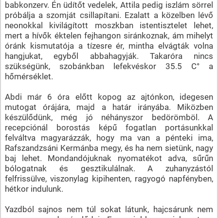
babkonzerv. Én üdítőt vedelek, Attila pedig iszlám sörrel
próbálja a szomját csillapítani. Ezalatt a közelben lévő
neonokkal kivilágított moszkban istentisztelet lehet,
mert a hívők éktelen fejhangon siránkoznak, ám mihelyt
óránk kismutatója a tízesre ér, mintha elvágták volna
hangjukat, egyből abbahagyják. Takaróra nincs
szükségünk, szobánkban lefekvéskor 35.5 C° a
hőmérséklet.
Abdi már 6 óra előtt kopog az ajtónkon, idegesen
mutogat órájára, majd a határ irányába. Miközben
készülődünk, még jó néhányszor bedörömböl. A
recepciónál borostás képű fogatlan portásunkkal
felváltva magyarázzák, hogy ma van a pénteki ima,
Rafszandzsáni Kermánba megy, és ha nem sietünk, nagy
baj lehet. Mondandójuknak nyomatékot adva, sűrűn
bólogatnak és gesztikulálnak. A zuhanyzástól
felfrissülve, viszonylag kipihenten, ragyogó napfényben,
hétkor indulunk.
Yazdból sajnos nem túl sokat látunk, hajcsárunk nem