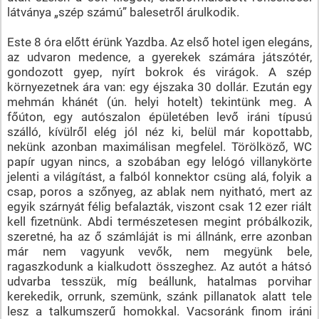
látványa „szép számú” balesetről árulkodik.
Este 8 óra előtt érünk Yazdba. Az első hotel igen elegáns,
az udvaron medence, a gyerekek számára játszótér,
gondozott gyep, nyírt bokrok és virágok. A szép
környezetnek ára van: egy éjszaka 30 dollár. Ezután egy
mehmán khánét (ún. helyi hotelt) tekintünk meg. A
főúton, egy autószalon épületében levő iráni típusú
szálló, kívülről elég jól néz ki, belül már kopottabb,
nekünk azonban maximálisan megfelel. Törölköző, WC
papír ugyan nincs, a szobában egy lelógó villanykörte
jelenti a világítást, a falból konnektor csüng alá, folyik a
csap, poros a szőnyeg, az ablak nem nyitható, mert az
egyik szárnyát félig befalazták, viszont csak 12 ezer riált
kell fizetnünk. Abdi természetesen megint próbálkozik,
szeretné, ha az ő számláját is mi állnánk, erre azonban
már nem vagyunk vevők, nem megyünk bele,
ragaszkodunk a kialkudott összeghez. Az autót a hátsó
udvarba tesszük, míg beállunk, hatalmas porvihar
kerekedik, orrunk, szemünk, szánk pillanatok alatt tele
lesz a talkumszerű homokkal. Vacsoránk finom iráni