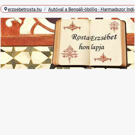
erzsebetrosta.hu
Autóval a Bengáli-öbölig - Harmadszor Ind