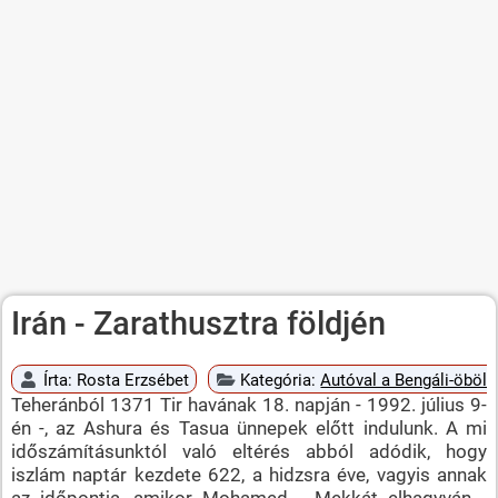
Irán - Zarathusztra földjén
Írta:
Rosta Erzsébet
Kategória:
Autóval a Bengáli-öböli
Teheránból 1371 Tir havának 18. napján - 1992. július 9-
én -, az Ashura és Tasua ünnepek előtt indulunk. A mi
időszámításunktól való eltérés abból adódik, hogy
iszlám naptár kezdete 622, a hidzsra éve, vagyis annak
az időpontja, amikor Mohamed - Mekkát elhagyván -