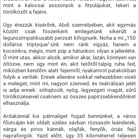
mint a kalocsai asszonyok a fityulájukat, tekeri a
törölközőt a fejére.
Úgy érezzük kísérőnk, Abdi személyében, akit egymás
között csak fószerként emlegetünk sikerült a
legunszimpatikusabb perzsát kifognunk. Noha a mi „150
dolláros triptyque"-ünk nem ránk vigyáz, hanem a
kocsinkra, mégis, mint púp a hátunkon, olyan a jelenléte.
Ő mint utas, akkor alszik, amikor akar, lazán, könnyen van
öltözve, nem úgy mint én, akit tetőtől-talpig ruha fed,
miközben kendőm alatt fejemről, nyakamról patakokban
folyik a veríték. Ennek ellenére sokkal nehezebben viseli
a meleget, mint mi, nagyon szenved, és teátrálisan jelét
is adja ennek: sóhajtozik, nyög, legyezgeti magát, sűrű
törölközéseivel csaknem az összes papírzsebkendőnket
elhasználja.
Ardakánnál kis pálmaliget fogad bennünket, a város
főutcáján két oldalt széles sávban rózsaszín leánderek,
sárga és piros kánnák, olajfák, fenyők, óriás fejű
napraforgók. Yazd előtt, úgy 35 kilométerrel teljesen