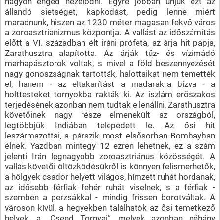
nagyon enged nézelődni. Egyre jobban unjuk ezt az
állandó sietséget, kapkodást, pedig lenne miért
maradnunk, hiszen az 1230 méter magasan fekvő város
a zoroasztrianizmus központja. A vallást az időszámítás
előtt a VI. században élt iráni próféta, az árja hit papja,
Zarathusztra alapította. Az árják tűz- és vízimádó
marhapásztorok voltak, s mivel a föld beszennyezését
nagy gonoszságnak tartották, halottaikat nem temették
el, hanem - az eltakarítást a madarakra bízva - a
holttesteket tornyokba rakták ki. Az iszlám erőszakos
terjedésének azonban nem tudtak ellenállni, Zarathusztra
követőinek nagy része elmenekült az országból,
legtöbbjük Indiában telepedett le. Az ősi hit
leszármazottai, a párszik most elsősorban Bombayban
élnek. Yazdban mintegy 12 ezren lehetnek, ez a szám
jelenti Irán legnagyobb zoroasztriánus közösségét. A
vallás követői öltözködésükről is könnyen felismerhetők,
a hölgyek csador helyett világos, hímzett ruhát hordanak,
az idősebb férfiak fehér ruhát viselnek, s a férfiak -
szemben a perzsákkal - mindig frissen borotváltak. A
városon kívül, a hegyekben találhatók az ősi temetkező
helyek, a „Csend Tornyai”, melyek azonban néhány