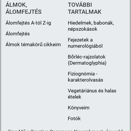
ÁLMOK,
TOVÁBBI
ÁLOMFEJTÉS
TARTALMAK
Álomfejtés A-tól Z-ig
Hiedelmek, babonák,
népszokások
Álomfejtés
Fejezetek a
Álmok témakörű cikkeim
numerológiából
Bőrléc-rajzolatok
(Dermatoglyphia)
Fiziognómia -
karakterolvasás
Vegetáriánus és halas
ételek
Könyveim
Fotók