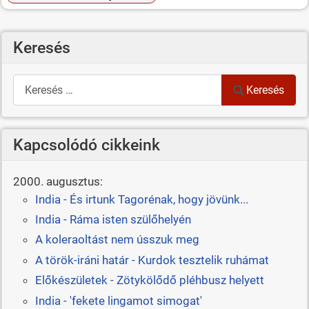
Keresés
Keresés
Keresés
Kapcsolódó cikkeink
2000. augusztus:
India - És irtunk Tagorénak, hogy jövünk...
India - Ráma isten szülőhelyén
A koleraoltást nem ússzuk meg
A török-iráni határ - Kurdok tesztelik ruhámat
Előkészületek - Zötykölődő pléhbusz helyett
India - 'fekete lingamot simogat'