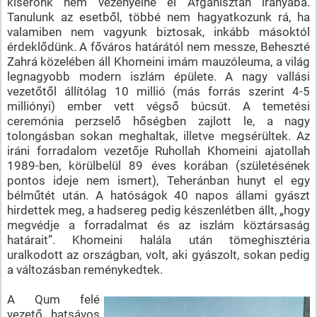
kísérőnk nem vezényelne el Afganisztán irányába.
Tanulunk az esetből, többé nem hagyatkozunk rá, ha
valamiben nem vagyunk biztosak, inkább másoktól
érdeklődünk. A főváros határától nem messze, Beheszté
Zahrá közelében áll Khomeini imám mauzóleuma, a világ
legnagyobb modern iszlám épülete. A nagy vallási
vezetőtől állítólag 10 millió (más forrás szerint 4-5
milliónyi) ember vett végső búcsút. A temetési
ceremónia perzselő hőségben zajlott le, a nagy
tolongásban sokan meghaltak, illetve megsérültek. Az
iráni forradalom vezetője Ruhollah Khomeini ajatollah
1989-ben, körülbelül 89 éves korában (születésének
pontos ideje nem ismert), Teheránban hunyt el egy
bélműtét után. A hatóságok 40 napos állami gyászt
hirdettek meg, a hadsereg pedig készenlétben állt, „hogy
megvédje a forradalmat és az iszlám köztársaság
határait”. Khomeini halála után tömeghisztéria
uralkodott az országban, volt, aki gyászolt, sokan pedig
a változásban reménykedtek.
A Qum felé
vezető, hatsávos