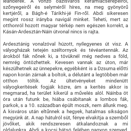
leánderek. A vonzó oázisváros kerámiacserepeiről,
szőnyegeiről és selyméről híres, na meg gyönyörű
kertjéről, a Bágh-é Tárikhi-jé Fin-ről. Abdi sikeresen
megint rossz irányba navigál minket. Teheti, mert az
otthonról hozott magyar térkép nem egészen korrekt, a
Kásán-Ardesztán-Náín útvonal nincs is rajta.
Ardesztánig vonalzóval húzott, nyílegyenes út visz. A
vályogházak tetején széltornyok és tévéantennák. Az
árokból fák nőnek ki, a tövüknél még nedves a föld,
nemrég öntözhettek. Kevesen vannak az úton, már
készülhetnek az ünnepekre, egyébként is a Dzsuma előtti
napon korán zárnak a boltok, a délutánt a legtöbben már
otthon töltik. Az ültetvényeket mindenütt
vályogkerítések fogják közre, ám a kerítés akkor is
megmarad, ha terület kikerül a művelés alól. Náínba öt
óra után futunk be, hiába csábítanak a lombos fák,
parkok, s a 10. században épült moszk, nem állunk meg.
A kisváros után eltűnnek a hegyek, hatalmas síkságon
megyünk át. A nap hátulról süt, fénye elvakítja a szemből
jövőket, akik rendszeresen átkalandoznak a mi
oldalunkra. Abdi a kocsi hátsó felében nagyon szenved,