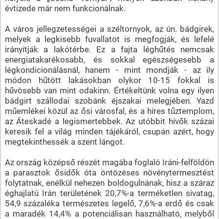
évtizede már nem funkcionálnak.
A város jellegzetességei a széltornyok, az ún. bádgirek,
melyek a legkisebb fuvallatot is megfogják, és lefelé
irányítják a lakótérbe. Ez a fajta léghűtés nemcsak
energiatakarékosabb, és sokkal egészségesebb a
légkondicionálásnál, hanem - mint mondják - az ily
módon hűtött lakásokban olykor 10-15 fokkal is
hűvösebb van mint odakinn. Értékeltünk volna egy ilyen
bádgirt szállodai szobánk éjszakai melegjében. Yazd
műemlékei közül az ősi városfal, és a híres tűztemplom,
az Áteskadé a legismertebbek. Az utóbbit hívők százai
keresik fel a világ minden tájékáról, csupán azért, hogy
megtekinthessék a szent lángot.
Az ország középső részét magába foglaló Iráni-felföldön
a parasztok ősidők óta öntözéses növénytermesztést
folytatnak, enélkül nehezen boldogulnának, hisz a száraz
éghajlatú Irán területének 20,7%-a terméketlen sivatag,
54,9 százaléka természetes legelő, 7,6%-a erdő és csak
a maradék 14,4% a potenciálisan használható, melyből