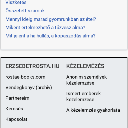
Viszketés
Összetett számok
Mennyi ideig marad gyomrunkban az étel?
Miként értelmezhető a tűzvész álma?
Mit jelent a hajhullás, a kopaszodás álma?
ERZSEBETROSTA.HU
KÉZELEMÉZÉS
rostae-books.com
Anonim személyek
kézelemzése
Vendégkönyv (archiv)
Ismert emberek
Partnereim
kézelemzése
Keresés
A kézelemzés gyakorlata
Kapcsolat