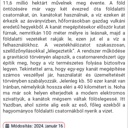
11,6 millió hektárt művelnek meg évente. A föld
öntözésére már vagy két évezred óta földalatti
csatornákat, ún. kanátokat használnak, a víz ezeken át
érkezik az ásványvízben, hőforrásokban gazdag vulkáni
eredetű hegyekből. A kanát megépítésekor először kutat
fúrnak, nemritkán 100 méter mélyre is leásnak, majd a
földalatti vezetéket rakják le, ezen jut el a víz a
felhasználókhoz. A vezetékhálózatot szakaszosan,
szellőzőnyílásokkal „lélegeztetik”. A rendszer működése
a gravitáció törvényén alapszik, a csatornarendszert úgy
építik meg, hogy a víz természetes folyása biztosítva
legyen. Tekintettel arra, hogy egy-egy kanát megépítése
számos veszéllyel jár, használatát és üzemeltetését
törvényben szabályozzák. Jelenleg kb. 50 ezer kanát van
Iránban, némelyikük hossza eléri a 40 kilométert is. Noha
ma már sok helyen elterjedtek a modern elektromos
szivattyúk, a kanátok mégsem váltak fölöslegessé. Itt
Yazdban, ahol szinte alig esik az eső, főleg ezekből a
hagyományos földalatti csatornákból nyerik a vizet.
Módosítás: 2024. január 16