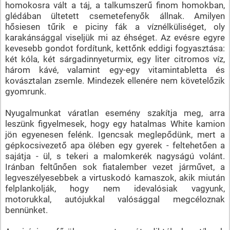
homokosra vált a táj, a talkumszerű finom homokban,
glédában ültetett csemetefenyők állnak. Amilyen
hősiesen tűrik e piciny fák a víznélküliséget, oly
karakánsággal viseljük mi az éhséget. Az evésre egyre
kevesebb gondot fordítunk, kettőnk eddigi fogyasztása:
két kóla, két sárgadinnyeturmix, egy liter citromos víz,
három kávé, valamint egy-egy vitamintabletta és
kovásztalan zsemle. Mindezek ellenére nem követelőzik
gyomrunk.
Nyugalmunkat váratlan esemény szakítja meg, arra
leszünk figyelmesek, hogy egy hatalmas White kamion
jön egyenesen felénk. Igencsak meglepődünk, mert a
gépkocsivezető apa ölében egy gyerek - feltehetően a
sajátja - ül, s tekeri a malomkerék nagyságú volánt.
Iránban feltűnően sok fiatalember vezet járművet, a
legveszélyesebbek a virtuskodó kamaszok, akik miután
felplankolják, hogy nem idevalósiak vagyunk,
motorukkal, autójukkal valósággal megcéloznak
bennünket.