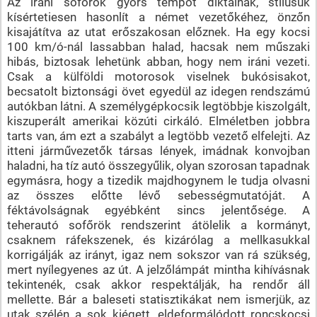
Az iráni sofőrök gyors tempót diktálnak, stílusuk
kísértetiesen hasonlít a német vezetőkéhez, önzőn
kisajátítva az utat erőszakosan előznek. Ha egy kocsi
100 km/ó-nál lassabban halad, hacsak nem műszaki
hibás, biztosak lehetünk abban, hogy nem iráni vezeti.
Csak a külföldi motorosok viselnek bukósisakot,
becsatolt biztonsági övet egyedül az idegen rendszámú
autókban látni. A személygépkocsik legtöbbje kiszolgált,
kiszuperált amerikai közúti cirkáló. Elméletben jobbra
tarts van, ám ezt a szabályt a legtöbb vezető elfelejti. Az
itteni járművezetők társas lények, imádnak konvojban
haladni, ha tíz autó összegyűlik, olyan szorosan tapadnak
egymásra, hogy a tizedik majdhogynem le tudja olvasni
az összes előtte lévő sebességmutatóját. A
féktávolságnak egyébként sincs jelentősége. A
teherautó sofőrök rendszerint átölelik a kormányt,
csaknem ráfekszenek, és kizárólag a mellkasukkal
korrigálják az irányt, igaz nem sokszor van rá szükség,
mert nyílegyenes az út. A jelzőlámpát mintha kihívásnak
tekintenék, csak akkor respektálják, ha rendőr áll
mellette. Bár a baleseti statisztikákat nem ismerjük, az
utak szélén a sok kiégett, eldeformálódott roncskocsi