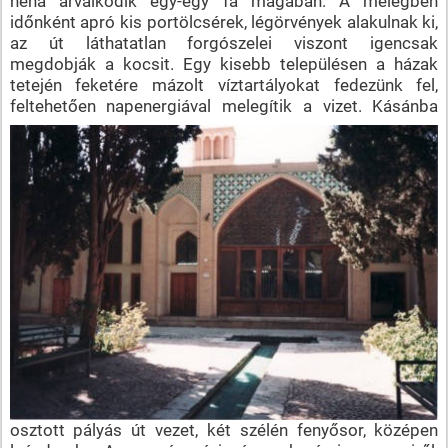
néha árválkodik egy-egy fa magában. A melegben
időnként apró kis portölcsérek, légörvények alakulnak ki,
az út láthatatlan forgószelei viszont igencsak
megdobják a kocsit. Egy kisebb településen a házak
tetején feketére mázolt víztartályokat fedezünk fel,
feltehetően napenergiával melegítik
a vizet. Kásánba
osztott pályás út vezet, két szélén fenyősor, középen