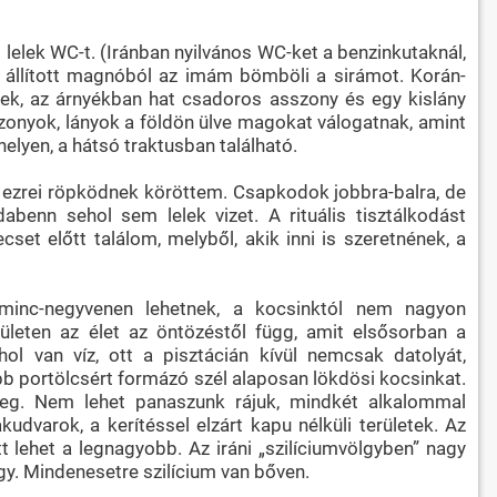
elek WC-t. (Iránban nyilvános WC-ket a benzinkutaknál,
e állított magnóból az imám bömböli a sirámot. Korán-
gek, az árnyékban hat csadoros asszony és egy kislány
zonyok, lányok a földön ülve magokat válogatnak, amint
elyen, a hátsó traktusban található.
 ezrei röpködnek köröttem. Csapkodok jobbra-balra, de
enn sehol sem lelek vizet. A rituális tisztálkodást
ecset előtt találom, melyből, akik inni is szeretnének, a
rminc-negyvenen lehetnek, a kocsinktól nem nagyon
ületen az élet az öntözéstől függ, amit elsősorban a
hol van víz, ott a pisztácián kívül nemcsak datolyát,
b portölcsért formázó szél alaposan lökdösi kocsinkat.
 meg. Nem lehet panaszunk rájuk, mindkét alkalommal
udvarok, a kerítéssel elzárt kapu nélküli területek. Az
tt lehet a legnagyobb. Az iráni „szilíciumvölgyben” nagy
ogy. Mindenesetre szilícium van bőven.