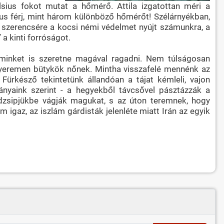
sius fokot mutat a hőmérő. Attila izgatottan méri a
s férj, mint három különböző hőmérőt! Szélárnyékban,
, szerencsére a kocsi némi védelmet nyújt számunkra, a
 a kinti forróságot.
minket is szeretne magával ragadni. Nem túlságosan
tenyeremen bütykök nőnek. Mintha visszafelé mennénk az
Fürkésző tekintetünk állandóan a tájat kémleli, vajon
ányaink szerint - a hegyekből távcsővel pásztázzák a
 dzsipjükbe vágják magukat, s az úton teremnek, hogy
igaz, az iszlám gárdisták jelenléte miatt Irán az egyik