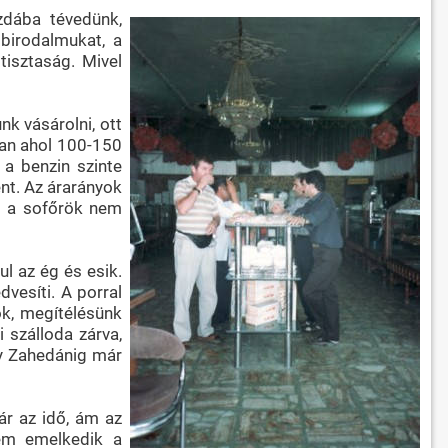
zdába tévedünk,
birodalmukat, a
isztaság. Mivel
k vásárolni, ott
van ahol 100-150
 a benzin szinte
ent. Az árarányok
ál a sofőrök nem
l az ég és esik.
vesíti. A porral
ök, megítélésünk
 szálloda zárva,
gy Zahedánig már
ár az idő, ám az
nem emelkedik a