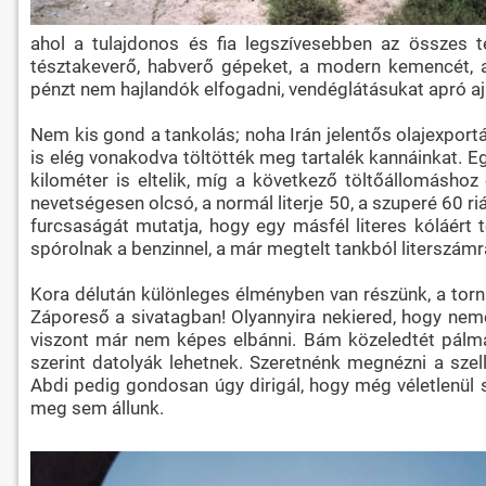
ahol a tulajdonos és fia legszívesebben az összes 
tésztakeverő, habverő gépeket, a modern kemencét, a
pénzt nem hajlandók elfogadni, vendéglátásukat apró 
Nem kis gond a tankolás; noha Irán jelentős olajexport
is elég vonakodva töltötték meg tartalék kannáinkat. 
kilométer is eltelik, míg a következő töltőállomáshoz 
nevetségesen olcsó, a normál literje 50, a szuperé 60 riá
furcsaságát mutatja, hogy egy másfél literes kóláért 
spórolnak a benzinnel, a már megtelt tankból literszámra
Kora délután különleges élményben van részünk, a torná
Záporeső a sivatagban! Olyannyira nekiered, hogy nemc
viszont már nem képes elbánni. Bám közeledtét pálmal
szerint datolyák lehetnek. Szeretnénk megnézni a szel
Abdi pedig gondosan úgy dirigál, hogy még véletlenül
meg sem állunk.