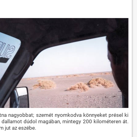
hatna nagyobbat; szemét nyomkodva könnyeket présel ki
ngú dallamot dúdol magában, mintegy 200 kilométeren át.
m jut az eszébe.