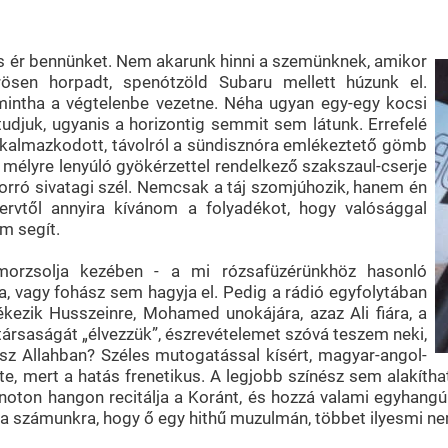
s ér bennünket. Nem akarunk hinni a szemünknek, amikor
örösen horpadt, spenótzöld Subaru mellett húzunk el.
 mintha a végtelenbe vezetne. Néha ugyan egy-egy kocsi
tudjuk, ugyanis a horizontig semmit sem látunk. Errefelé
kalmazkodott, távolról a sündisznóra emlékeztető gömb
er mélyre lenyúló gyökérzettel rendelkező szakszaul-cserje
forró sivatagi szél. Nemcsak a táj szomjúhozik, hanem én
ervtől annyira kívánom a folyadékot, hogy valósággal
m segít.
morzsolja kezében - a mi rózsafüzérünkhöz hasonló
ma, vagy fohász sem hagyja el. Pedig a rádió egyfolytában
kezik Husszeinre, Mohamed unokájára, azaz Ali fiára, a
társaságát „élvezzük”, észrevételemet szóvá teszem neki,
z Allahban? Széles mutogatással kísért, magyar-angol-
te, mert a hatás frenetikus. A legjobb színész sem alakít
 monoton hangon recitálja a Koránt, és hozzá valami egyha
tta számunkra, hogy ő egy hithű muzulmán, többet ilyesmi ne