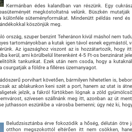
Kermánban édes kalandban van részünk. Egy cukrás
teasüteményét megkóstoltatná velünk. Büszkén mutatják 
 különféle süteményformákat. Mindenütt példás rend és t
ajándékokkal köszönjük meg.
áló ország, szuper benzint Teheránon kívül máshol nem tudun
Egyes tartományokban a kutak igen távol esnek egymástól, 
érünk. Az igazsághoz viszont az is hozzátartozik, hogy itt
lba kerül, ami körülbelül literenként 4-5 Ft-os benzinárat jel
telitöltik tankunkat. Ezek után nem csoda, hogy a kutakn
 csurgatják a földre a filléres üzemanyagot.
dószerű porvihart követően, bármilyen hihetetlen is, beboru
sak az ablakunkon keni szét a port, hanem az utat is átned
igetek jelzik, a fákról fürtökben lógnak a zöld gyümölcs
lemvárost, szívesen szállnánk meg itt, azonban az út menti
 se juthasson eszünkbe a városba bemenni; úgy néz ki, ho
Beludzsisztánba érve fokozódik a hőség, délután ötre j
otthon megszokottól eltérően itt nem csökken, ha