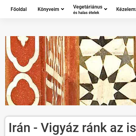
Vegetáriánus
Főoldal
Könyveim
Kézelem
és halas ételek
Irán - Vigyáz ránk az 