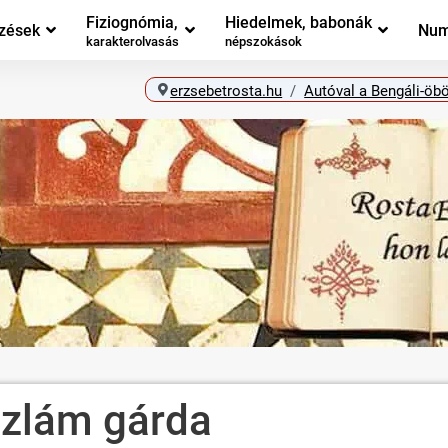
Fiziognómia,
Hiedelmek, babonák
zések
Num
karakterolvasás
népszokások
erzsebetrosta.hu
Autóval a Bengáli-öb
iszlám gárda