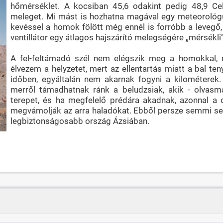
hőmérséklet. A kocsiban 45,6 odakint pedig 48,9 Cel
meleget. Mi mást is hozhatna magával egy meteorológu
kevéssel a homok fölött még ennél is forróbb a levegő
ventillátor egy átlagos hajszárító melegségére „mérsékli”
A fel-feltámadó szél nem elégszik meg a homokkal, 
élvezem a helyzetet, mert az ellentartás miatt a bal 
időben, egyáltalán nem akarnak fogyni a kilométerek. 
merről támadhatnak ránk a beludzsiak, akik - olvasm
terepet, és ha megfelelő prédára akadnak, azonnal a
megvámolják az arra haladókat. Ebből persze semmi sem 
legbiztonságosabb ország Ázsiában.