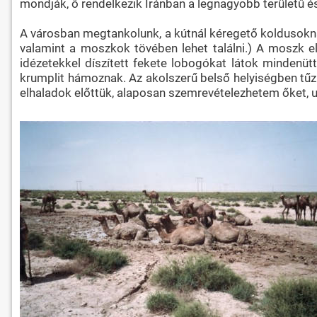
mondják, ő rendelkezik Iránban a legnagyobb területű é
A városban megtankolunk, a kútnál kéregető koldusokna
valamint a moszkok tövében lehet találni.) A moszk e
idézetekkel díszített fekete lobogókat látok mindenü
krumplit hámoznak. Az akolszerű belső helyiségben tűz
elhaladok előttük, alaposan szemrevételezhetem őket, ugy