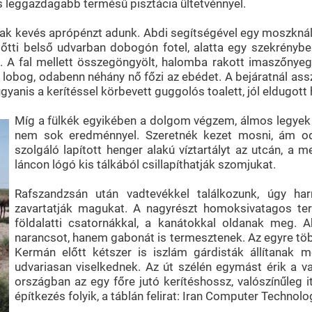
s leggazdagabb termésű pisztácia ültetvénnyel.
k kevés aprópénzt adunk. Abdi segítségével egy moszknál l
lőtti belső udvarban dobogón fotel, alatta egy szekrényb
tt. A fal mellett összegöngyölt, halomba rakott imaszőnye
 lobog, odabenn néhány nő főzi az ebédet. A bejáratnál ass
anis a kerítéssel körbevett guggolós toalett, jól eldugott h
Míg a fülkék egyikében a dolgom végzem, álmos legyek
nem sok eredménnyel. Szeretnék kezet mosni, ám odab
szolgáló lapított henger alakú víztartályt az utcán, a m
láncon lógó kis tálkából csillapíthatják szomjukat.
Rafszandzsán után vadtevékkel találkozunk, úgy ha
zavartatják magukat. A nagyrészt homoksivatagos ter
földalatti csatornákkal, a kanátokkal oldanak meg. A
narancsot, hanem gabonát is termesztenek. Az egyre töb
Kermán előtt kétszer is iszlám gárdisták állítanak
udvariasan viselkednek. Az út szélén egymást érik a vak
országban az egy főre jutó kerítéshossz, valószínűleg i
építkezés folyik, a táblán felirat: Iran Computer Technol