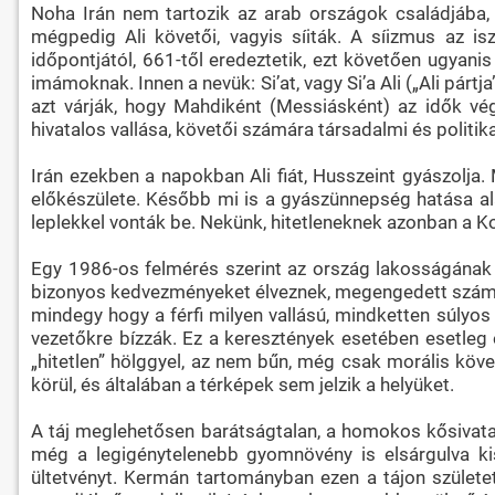
Noha Irán nem tartozik az arab országok családjába, la
mégpedig Ali követői, vagyis síiták. A síizmus az is
időpontjától, 661-től eredeztetik, ezt követően ugyanis
imámoknak. Innen a nevük: Si’at, vagy Si’a Ali („Ali pár
azt várják, hogy Mahdiként (Messiásként) az idők v
hivatalos vallása, követői számára társadalmi és politika
Irán ezekben a napokban Ali fiát, Husszeint gyászolja.
előkészülete. Később mi is a gyászünnepség hatása alá k
leplekkel vonták be. Nekünk, hitetleneknek azonban a Ko
Egy 1986-os felmérés szerint az ország lakosságának
bizonyos kedvezményeket élveznek, megengedett számukra,
mindegy hogy a férfi milyen vallású, mindketten súlyos
vezetőkre bízzák. Ez a keresztények esetében esetleg 
„hitetlen” hölggyel, az nem bűn, még csak morális köve
körül, és általában a térképek sem jelzik a helyüket.
A táj meglehetősen barátságtalan, a homokos kősivatagb
még a legigénytelenebb gyomnövény is elsárgulva kis
ültetvényt. Kermán tartományban ezen a tájon születet