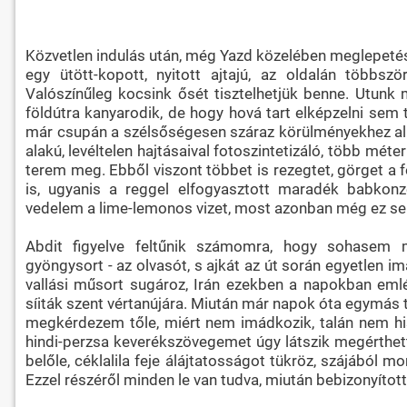
Közvetlen indulás után, még Yazd közelében meglepeté
egy ütött-kopott, nyitott ajtajú, az oldalán többsz
Valószínűleg kocsink ősét tisztelhetjük benne. Utunk
földútra kanyarodik, de hogy hová tart elképzelni sem 
már csupán a szélsőségesen száraz körülményekhez al
alakú, levéltelen hajtásaival fotoszintetizáló, több mét
terem meg. Ebből viszont többet is rezegtet, görget a 
is, ugyanis a reggel elfogyasztott maradék babkonz
vedelem a lime-lemonos vizet, most azonban még ez se
Abdit figyelve feltűnik számomra, hogy sohasem 
gyöngysort - az olvasót, s ajkát az út során egyetlen i
vallási műsort sugároz, Irán ezekben a napokban emlé
síiták szent vértanújára. Miután már napok óta egymás 
megkérdezem tőle, miért nem imádkozik, talán nem his
hindi-perzsa keverékszövegemet úgy látszik megérthet
belőle, céklalila feje álájtatosságot tükröz, szájából
Ezzel részéről minden le van tudva, miután bebizonyíto