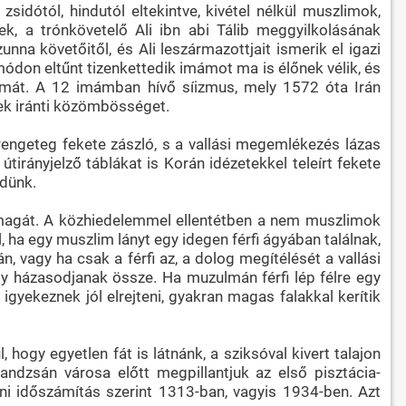
sidótól, hindutól eltekintve, kivétel nélkül muszlimok,
ek, a trónkövetelő Ali ibn abi Tálib meggyilkolásának
nna követőitől, és Ali leszármazottjait ismerik el igazi
 módon eltűnt tizenkettedik imámot ma is élőnek vélik, és
lmát. A 12 imámban hívő síizmus, mely 1572 óta Irán
gyek iránti közömbösséget.
 rengeteg fekete zászló, s a vallási megemlékezés lázas
tirányjelző táblákat is Korán idézetekkel teleírt fekete
edünk.
 magát. A közhiedelemmel ellentétben a nem muszlimok
 ha egy muszlim lányt egy idegen férfi ágyában találnak,
 vagy ha csak a férfi az, a dolog megítélését a vallási
gy házasodjanak össze. Ha muzulmán férfi lép félre egy
gyekeznek jól elrejteni, gyakran magas falakkal kerítik
ogy egyetlen fát is látnánk, a sziksóval kivert talajon
ndzsán városa előtt megpillantjuk az első pisztácia-
eni időszámítás szerint 1313-ban, vagyis 1934-ben. Azt