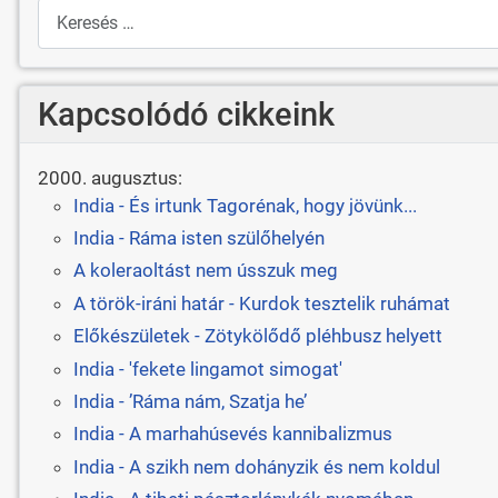
Keresés
Kapcsolódó cikkeink
2000. augusztus:
India - És irtunk Tagorénak, hogy jövünk...
India - Ráma isten szülőhelyén
A koleraoltást nem ússzuk meg
A török-iráni határ - Kurdok tesztelik ruhámat
Előkészületek - Zötykölődő pléhbusz helyett
India - 'fekete lingamot simogat'
India - ’Ráma nám, Szatja he’
India - A marhahúsevés kannibalizmus
India - A szikh nem dohányzik és nem koldul