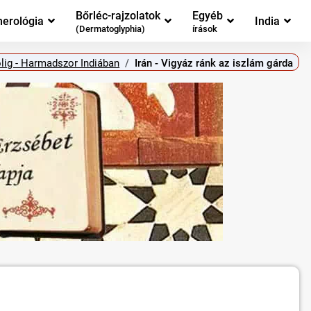
Bőrléc-rajzolatok
Egyéb
erológia
India
(Dermatoglyphia)
írások
ölig - Harmadszor Indiában
Irán - Vigyáz ránk az iszlám gárda