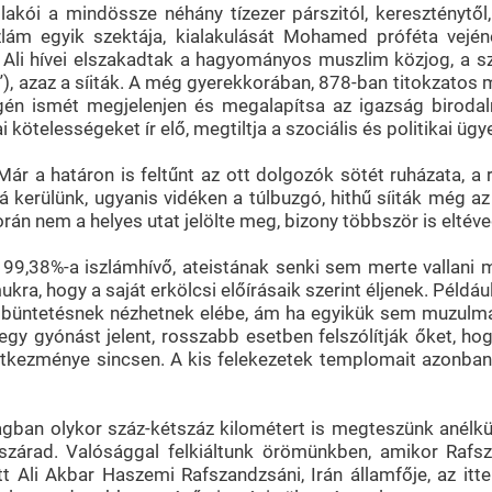
kói a mindössze néhány tízezer párszitól, kereszténytől, z
zlám egyik szektája, kialakulását Mohamed próféta vején
 Ali hívei elszakadtak a hagyományos muszlim közjog, a szu
tja”), azaz a síiták. A még gyerekkorában, 878-ban titokzatos
égén ismét megjelenjen és megalapítsa az igazság biroda
i kötelességeket ír elő, megtiltja a szociális és politikai ü
 Már a határon is feltűnt az ott dolgozók sötét ruházata, a
erülünk, ugyanis vidéken a túlbuzgó, hithű síiták még az ú
rán nem a helyes utat jelölte meg, bizony többször is eltév
 99,38%-a iszlámhívő, ateistának senki sem merte vallani
 hogy a saját erkölcsi előírásaik szerint éljenek. Például,
 büntetésnek nézhetnek elébe, ám ha egyikük sem muzulmán,
egy gyónást jelent, rosszabb esetben felszólítják őket, ho
tkezménye sincsen. A kis felekezetek templomait azonban i
an olykor száz-kétszáz kilométert is megteszünk anélkül, h
zárad. Valósággal felkiáltunk örömünkben, amikor Rafsza
t Ali Akbar Haszemi Rafszandzsáni, Irán államfője, az itt