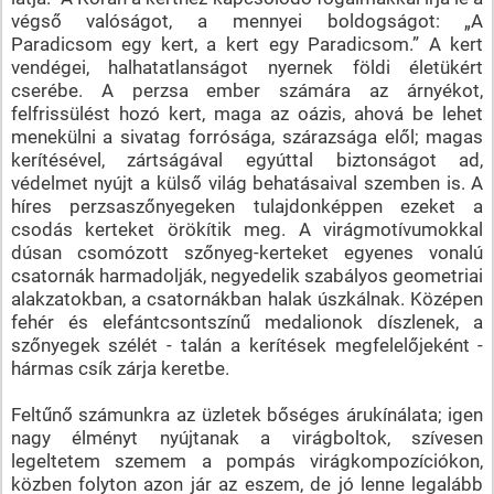
végső valóságot, a mennyei boldogságot: „A
Paradicsom egy kert, a kert egy Paradicsom.” A kert
vendégei, halhatatlanságot nyernek földi életükért
cserébe. A perzsa ember számára az árnyékot,
felfrissülést hozó kert, maga az oázis, ahová be lehet
menekülni a sivatag forrósága, szárazsága elől; magas
kerítésével, zártságával egyúttal biztonságot ad,
védelmet nyújt a külső világ behatásaival szemben is. A
híres perzsaszőnyegeken tulajdonképpen ezeket a
csodás kerteket örökítik meg. A virágmotívumokkal
dúsan csomózott szőnyeg-kerteket egyenes vonalú
csatornák harmadolják, negyedelik szabályos geometriai
alakzatokban, a csatornákban halak úszkálnak. Középen
fehér és elefántcsontszínű medalionok díszlenek, a
szőnyegek szélét - talán a kerítések megfelelőjeként -
hármas csík zárja keretbe.
Feltűnő számunkra az üzletek bőséges árukínálata; igen
nagy élményt nyújtanak a virágboltok, szívesen
legeltetem szemem a pompás virágkompozíciókon,
közben folyton azon jár az eszem, de jó lenne legalább