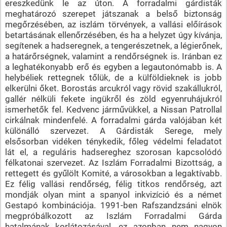
ereszkedünk le az úton. A forradalmi gárdisták
meghatározó szerepet játszanak a belső biztonság
megőrzésében, az iszlám törvények, a vallási előírások
betartásának ellenőrzésében, és ha a helyzet úgy kívánja,
segítenek a hadseregnek, a tengerészetnek, a légierőnek,
a határőrségnek, valamint a rendőrségnek is. Iránban ez
a leghatékonyabb erő és egyben a legautonómabb is. A
helybéliek rettegnek tőlük, de a külföldieknek is jobb
elkerülni őket. Borostás arcukról vagy rövid szakállukról,
gallér nélküli fekete ingükről és zöld egyenruhájukról
ismerhetők fel. Kedvenc járművükkel, a Nissan Patrollal
cirkálnak mindenfelé. A forradalmi gárda valójában két
különálló szervezet. A Gárdisták Serege, mely
elsősorban vidéken ténykedik, főleg védelmi feladatot
lát el, a reguláris hadsereghez szorosan kapcsolódó
félkatonai szervezet. Az Iszlám Forradalmi Bizottság, a
rettegett és gyűlölt Komité, a városokban a legaktívabb.
Ez félig vallási rendőrség, félig titkos rendőrség, azt
mondják olyan mint a spanyol inkvizíció és a német
Gestapó kombinációja. 1991-ben Rafszandzsáni elnök
megpróbálkozott az Iszlám Forradalmi Gárda
hatalmának korlátozásával, ez azonban nem nagyon