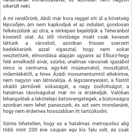
sikerült neki.
A mi rendőrünk, Abdi már kora reggel ott ül a követség
lépcsőjén, ám nem kapkodjuk el az indulást, gondosan
felkészülünk az útra, a térképen bejelöljük a Teheránból
kivezető utat. Az idő rövidsége miatt csak keveset
láttunk a városból, azonban frissen szerzett
bedekkerünk azzal vigasztal, hogy nem sokat
vesztettünk, elmondása alapján ugyanis az Elburz-hegy
felé emelkedő sivár, szürke, unalmas városnak igazából
nincs is centruma, egy-két múzeumától, moszkjától,
műemlékétől, a híres Ázádi monumentumtól eltekintve,
nem nagyon van látnivalója. A légszennyezést, a füstöt
okádó járművek sokaságát, a nagy zsúfoltságot, a
hatalmas távolságokat már mi is érzékeljük. Valóban
lehangolóak a lakótelepi betonrengetegek, a biztonságra
azonban nem lehet panaszunk, és azt sem mondanánk,
hogy nem érdemes hosszabban itt tartózkodni.
Szinte hihetetlen, hogy ez a hatalmas metropolisz alig
több mint 200 éve csupán egy kis falu volt, és csak