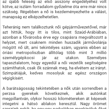
az újabb feleség az első asszony engedélyéhez volt
kötve, az iszlám forradalom győzelme óta erre már nincs
szükség. Régebben a nő is kezdeményezhette a válást,
manapság ez elképzelhetetlen.
Teheránig nem találkoztunk női gépjárművezetővel, már
azt hittük, hogy itt is tilos, mint Szaúd-Arábiában,
azonban a fővárosba érve egy csapásra megváltozott a
helyzet, mert csaknem minden huszadik járművolánja
mögött nő ült, ami tekintélyes szám, ugyanis ebben az
óriási metropoliszban állítólag több mint 3 millió
személygépkocsi jár az utakon. Személyes
tapasztalatom, hogy egyedül a női vezetők segítségére
számíthatok, csak ők szánnak meg, ha elvétem az irányt.
Szimpátiájuk, kedves mosolyuk az egész országon
végigkísért.
A barátságosság tekintetében a nők után sorrendben a
perzsa gyerekek következnek, akik autónkat
megpillantván, olykor hosszú kilométereken át képesek
integetni a hátsó ablakon keresztül. Nagy örömet
szerzünk nekik, ha egy-egy parkolóban megkínáljuk őket