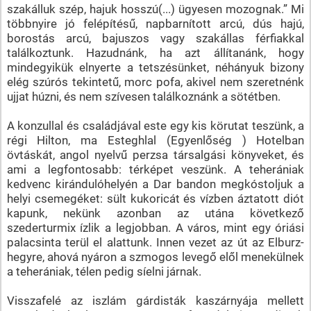
szakálluk szép, hajuk hosszú(...) ügyesen mozognak.” Mi
többnyire jó felépítésű, napbarnított arcú, dús hajú,
borostás arcú, bajuszos vagy szakállas férfiakkal
találkoztunk. Hazudnánk, ha azt állítanánk, hogy
mindegyikük elnyerte a tetszésünket, néhányuk bizony
elég szúrós tekintetű, morc pofa, akivel nem szeretnénk
ujjat húzni, és nem szívesen találkoznánk a sötétben.
A konzullal és családjával este egy kis körutat teszünk, a
régi Hilton, ma Esteghlal (Egyenlőség ) Hotelban
övtáskát, angol nyelvű perzsa társalgási könyveket, és
ami a legfontosabb: térképet veszünk. A teherániak
kedvenc kirándulóhelyén a Dar bandon megkóstoljuk a
helyi csemegéket: sült kukoricát és vízben áztatott diót
kapunk, nekünk azonban az utána következő
szederturmix ízlik a legjobban. A város, mint egy óriási
palacsinta terül el alattunk. Innen vezet az út az Elburz-
hegyre, ahová nyáron a szmogos levegő elől menekülnek
a teherániak, télen pedig síelni járnak.
Visszafelé az iszlám gárdisták kaszárnyája mellett