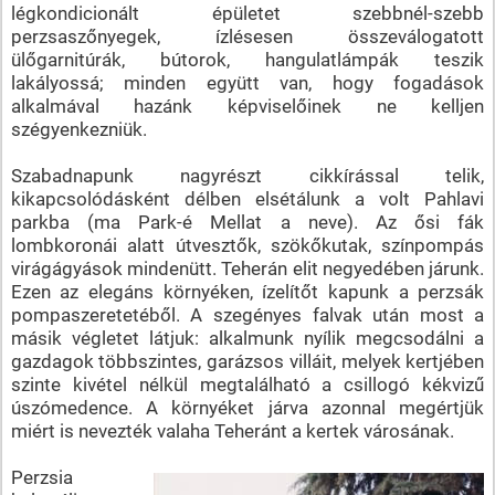
légkondicionált épületet szebbnél-szebb
perzsaszőnyegek, ízlésesen összeválogatott
ülőgarnitúrák, bútorok, hangulatlámpák teszik
lakályossá; minden együtt van, hogy fogadások
alkalmával hazánk képviselőinek ne kelljen
szégyenkezniük.
Szabadnapunk nagyrészt cikkírással telik,
kikapcsolódásként délben elsétálunk a volt Pahlavi
parkba (ma Park-é Mellat a neve). Az ősi fák
lombkoronái alatt útvesztők, szökőkutak, színpompás
virágágyások mindenütt. Teherán elit negyedében járunk.
Ezen az elegáns környéken, ízelítőt kapunk a perzsák
pompaszeretetéből. A szegényes falvak után most a
másik végletet látjuk: alkalmunk nyílik megcsodálni a
gazdagok többszintes, garázsos villáit, melyek kertjében
szinte kivétel nélkül megtalálható a csillogó kékvizű
úszómedence. A környéket járva azonnal megértjük
miért is nevezték valaha Teheránt a kertek városának.
Perzsia