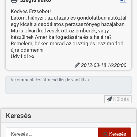
Kedves Erzsébet!
Látom, hiányzik az utazás és gondolatban autóztál
egy kicsit a csodálatos perzsaszőnyeg hazájában.
Ma is olyan kedvesek ott az emberek, vagy
készülnek Amerika fogadására és a halálra?
Remélem, békés marad az ország és lesz módod
újra odamenni.
Üdv Ildi :-x
2012-03-18 16:20:00
A kommentelés átmenetileg le van tiltva
Küldés
Keresés
Keresés
Keresés