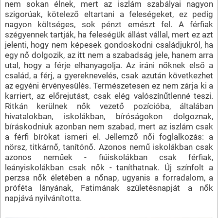
nem sokan élnek, mert az iszlám szabályai nagyon
szigorúak, kötelező eltartani a feleségeket, ez pedig
nagyon költséges, sok pénzt emészt fel. A férfiak
szégyennek tartják, ha feleségük állást vállal, mert ez azt
jelenti, hogy nem képesek gondoskodni családjukról, ha
egy nő dolgozik, az itt nem a szabadság jele, hanem arra
utal, hogy a férje elhanyagolja. Az iráni nőknek első a
család, a férj, a gyereknevelés, csak azután következhet
az egyéni érvényesülés. Természetesen ez nem zárja ki a
karriert, az előrejutást, csak elég valószínűtlenné teszi.
Ritkán kerülnek nők vezető pozícióba, általában
hivatalokban, iskolákban, bíróságokon dolgoznak,
bíráskodniuk azonban nem szabad, mert az iszlám csak
a férfi bírókat ismeri el. Jellemző női foglalkozás: a
nörsz, titkárnő, tanítónő. Azonos nemű iskolákban csak
azonos neműek - fiúiskolákban csak férfiak,
leányiskolákban csak nők - taníthatnak. Új színfolt a
perzsa nők életében a nőnap, ugyanis a forradalom, a
próféta lányának, Fatimának születésnapját a nők
napjává nyilvánította.