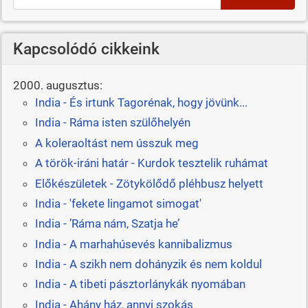
Kapcsolódó cikkeink
2000. augusztus:
India - És irtunk Tagorénak, hogy jövünk...
India - Ráma isten szülőhelyén
A koleraoltást nem ússzuk meg
A török-iráni határ - Kurdok tesztelik ruhámat
Előkészületek - Zötykölődő pléhbusz helyett
India - 'fekete lingamot simogat'
India - ’Ráma nám, Szatja he’
India - A marhahúsevés kannibalizmus
India - A szikh nem dohányzik és nem koldul
India - A tibeti pásztorlánykák nyomában
India - Ahány ház, annyi szokás