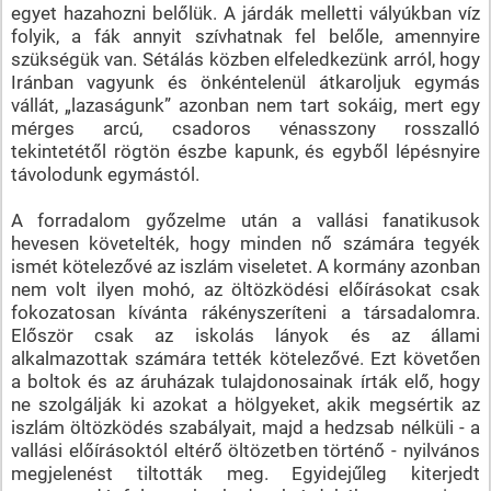
egyet hazahozni belőlük. A járdák melletti vályúkban víz
folyik, a fák annyit szívhatnak fel belőle, amennyire
szükségük van. Sétálás közben elfeledkezünk arról, hogy
Iránban vagyunk és önkéntelenül átkaroljuk egymás
vállát, „lazaságunk” azonban nem tart sokáig, mert egy
mérges arcú, csadoros vénasszony rosszalló
tekintetétől rögtön észbe kapunk, és egyből lépésnyire
távolodunk egymástól.
A forradalom győzelme után a vallási fanatikusok
hevesen követelték, hogy minden nő számára tegyék
ismét kötelezővé az iszlám viseletet. A kormány azonban
nem volt ilyen mohó, az öltözködési előírásokat csak
fokozatosan kívánta rákényszeríteni a társadalomra.
Először csak az iskolás lányok és az állami
alkalmazottak számára tették kötelezővé. Ezt követően
a boltok és az áruházak tulajdonosainak írták elő, hogy
ne szolgálják ki azokat a hölgyeket, akik megsértik az
iszlám öltözködés szabályait, majd a hedzsab nélküli - a
vallási előírásoktól eltérő öltözetben történő - nyilvános
megjelenést tiltották meg. Egyidejűleg kiterjedt