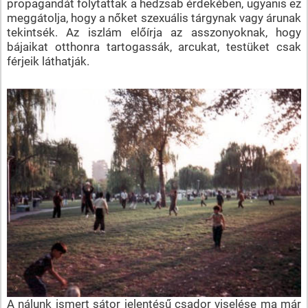
propagandát folytattak a hedzsab érdekében, ugyanis ez
meggátolja, hogy a nőket szexuális tárgynak vagy árunak
tekintsék. Az iszlám előírja az asszonyoknak, hogy
bájaikat otthonra tartogassák, arcukat, testüket csak
férjeik láthatják.
A nálunk ismert sátor jelentésű csador viselése ma már