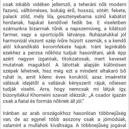
csak inkább vidéken jellemző, a teheráni nők modern
fazonú, válltöméses, bokáig érő, hosszú, sötét: fekete,
palack zöld, mély lila, gesztenyebarna színű kabátot
hordanak, hajukat kendővel fedik be. E viseletben
számunkra bizarrnak tűnik a napszemüveg, a kilátszó
farmer, vagy a sportcipők látványa. Ruházatukkal jól
harmonizál viszont szép ívűre húzott szemük, s a kendő
alól kikandikáló koromfekete hajuk. Iránt leginkább
ezekhez a perzsa nőkhöz tudjuk hasonlítani, akik épp
azért nagyon izgatóak, titokzatosak, mert keveset
mutatnak magukból. A látottak alapján különösen
szépek lehetnek, hisz még ezt a mindent eltakaró bő
ruhát is, amit kilenc éves koruktól, azaz imaéretté
válásuk idejétől a vallásuk kényszerít rájuk, nőiesen
tudják viselni. Arra, hogy nemcsak mi látjuk így,
bizonyítékul Khomeini szavait idézzük: „A csador igazán
csak a fiatal és formás nőknek áll jól.”
Iránban az arab országokhoz hasonlóan többnejűség
van, de az egynél több asszony csak a jómódúak,
valamint a mullahok kiváltsága. A többnejűség jogával