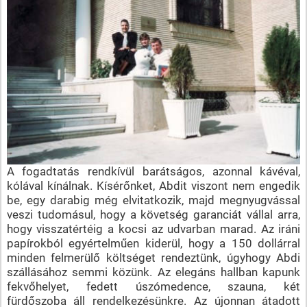
A fogadtatás rendkívül barátságos, azonnal kávéval,
kólával kínálnak. Kísérőnket, Abdit viszont nem engedik
be, egy darabig még elvitatkozik, majd megnyugvással
veszi tudomásul, hogy a követség garanciát vállal arra,
hogy visszatértéig a kocsi az udvarban marad. Az iráni
papírokból egyértelműen kiderül, hogy a 150 dollárral
minden felmerülő költséget rendeztünk, úgyhogy Abdi
szállásához semmi közünk. Az elegáns hallban kapunk
fekvőhelyet, fedett úszómedence, szauna, két
fürdőszoba áll rendelkezésünkre. Az újonnan átadott