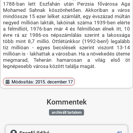
1788-ban lett Eszfahán után Perzsia fővárosa Aga
Mohamed Sahnak köszönhetően. Akkoriban a város
mindössze 15 ezer lelket számlált, egy évszázad múltán
negyed millióan lakták, lakóinak száma 1939-ben elérte
a félmilliót, 1976-ban már 4 és félmillióan élnek itt, 10
évre rá az 1986-os népszámlálás szerint a lakossága
több mint 8,7 millió. Ottlétünkkor (1992-ben!) legalább
tíz millióan - egyes becslések szerint viszont 13-14
millióan is - lakhattak a városban. Ha a növekedés üteme
megmarad, Teherán hamarosan a világ első öt
legnépesebb városa között találja magát.
Módosítás: 2015. december 17
Kommentek
archivált tartalom
Szegfű Ildikó
#1