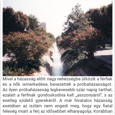
Mivel a házasság előtt nagy nehézségbe ütközik a férfiak
és a nők ismerkedése, bevezették a próbaházasságot.
Az ilyen próbaházasság legkevesebb száz napig tarthat,
ezalatt a férfinak gondoskodnia kell „asszonyáról”, s az
esetleg születő gyerekéről. A már hivatalos házasság
esetében az iszlám nem engedi meg, hogy egy fiatal
feleség miatt a férj az idősebbet elhanyagolja. Korábban