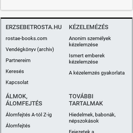
ERZSEBETROSTA.HU
KÉZELEMÉZÉS
rostae-books.com
Anonim személyek
kézelemzése
Vendégkönyv (archiv)
Ismert emberek
Partnereim
kézelemzése
Keresés
A kézelemzés gyakorlata
Kapcsolat
ÁLMOK,
TOVÁBBI
ÁLOMFEJTÉS
TARTALMAK
Álomfejtés A-tól Z-ig
Hiedelmek, babonák,
népszokások
Álomfejtés
Fejezetek a