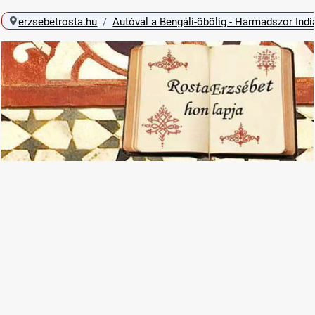
erzsebetrosta.hu
Autóval a Bengáli-öbölig - Harmadszor Ind