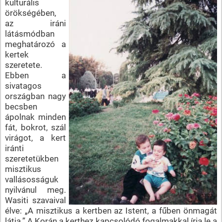
kulturális
örökségében,
az iráni
látásmódban
meghatározó a
kertek
szeretete.
Ebben a
sivatagos
országban nagy
becsben
ápolnak minden
fát, bokrot, szál
virágot, a kert
iránti
szeretetükben
misztikus
vallásosságuk
nyilvánul meg.
Wasiti szavaival
élve: „A misztikus a kertben az Istent, a fűben önmagát
látja.” A Korán a kerthez kapcsolódó fogalmakkal írja le a