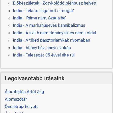
Előkészületek - Zötykölődő pléhbusz helyett
India - 'fekete lingamot simogat'
India - ’Ráma nám, Szatja he’
India - A marhahúsevés kannibalizmus
India - A szikh nem dohányzik és nem koldul
India - A tibeti pásztorlánykák nyomában
India - Ahány ház, annyi szokás
India - Feleségét 35 évvel élte túl
Legolvasotabb írásaink
Álomfejtés A-tól Z-ig
Álomszótár
Önéletrajz helyett