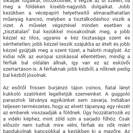
sikálják fogaikat, öltözködnek, s végzik az út szélén, na
meg a földeken kisebb-nagyobb dolgaikat. Jobb
kezükben a vécépapírt helyettesítő elmaradhatatlan
műanyag kancsó, melyben a tisztálkodáshoz viszik a
vizet. A művelet végeztével minden esetben a
„tisztátalan” bal kezükkel mosakodnak meg, a jobb
kézzel ez tilos, ugyanis e kéz tisztasága szent és
sérthetetlen; jobb kézzel teszik szájukba az ételt és jobb
kézzel gyújtják meg a szent tüzet, a halotti máglyát. Az
indiai nők az európai szokással ellentétben, mindig a
férfiak bal oldalán állnak, így van ez az esküvői
szertartáson is. A férfiaknak jobb kézből, a nőknek pedig
bal kézből jósolnak.
Az esőtől frissen burjánzó tájon csinos, fiatal lányt
kukkoló szatírként legeltetjük szemeinket. A guggoló
parasztok látványa egyikünket sem zavarja, Indiában
teljesen természetes, hogy az elvett tápanyag egy részét
az emberek visszaadják a földnek. Úgy hozzátartozik ez
a vidéki képhez, mint zöld szín a sarjadó fűhöz. Csak
először nem tudtuk mire vélni, férfiak és nők miért
bandukolnak kancsókkal a kezükben ki a mezőre. Az