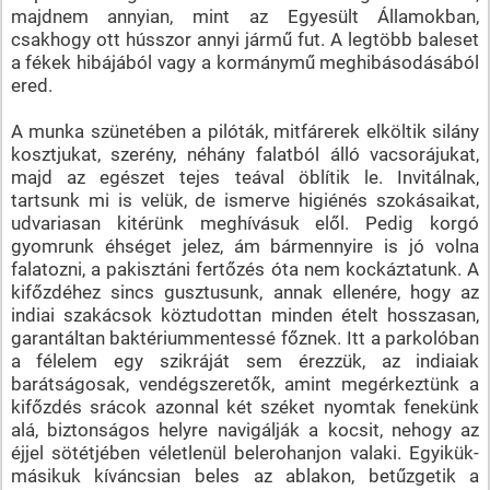
majdnem annyian, mint az Egyesült Államokban,
csakhogy ott hússzor annyi jármű fut. A legtöbb baleset
a fékek hibájából vagy a kormánymű meghibásodásából
ered.
A munka szünetében a pilóták, mitfárerek elköltik silány
kosztjukat, szerény, néhány falatból álló vacsorájukat,
majd az egészet tejes teával öblítik le. Invitálnak,
tartsunk mi is velük, de ismerve higiénés szokásaikat,
udvariasan kitérünk meghívásuk elől. Pedig korgó
gyomrunk éhséget jelez, ám bármennyire is jó volna
falatozni, a pakisztáni fertőzés óta nem kockáztatunk. A
kifőzdéhez sincs gusztusunk, annak ellenére, hogy az
indiai szakácsok köztudottan minden ételt hosszasan,
garantáltan baktériummentessé főznek. Itt a parkolóban
a félelem egy szikráját sem érezzük, az indiaiak
barátságosak, vendégszeretők, amint megérkeztünk a
kifőzdés srácok azonnal két széket nyomtak fenekünk
alá, biztonságos helyre navigálják a kocsit, nehogy az
éjjel sötétjében véletlenül belerohanjon valaki. Egyikük-
másikuk kíváncsian beles az ablakon, betűzgetik a