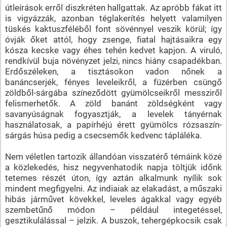
útleírások erről diszkréten hallgattak. Az apróbb fákat itt
is vigyázzák, azonban téglakerítés helyett valamilyen
tüskés kaktuszféléből font sövénnyel veszik körül; így
óvják őket attól, hogy zsenge, fiatal hajtásaikra egy
kósza kecske vagy éhes tehén kedvet kapjon. A viruló,
rendkívül buja növényzet jelzi, nincs hiány csapadékban.
Erdőszéleken, a tisztásokon vadon nőnek a
banáncserjék, fényes leveleikről, a füzérben csüngő
zöldből-sárgába színeződött gyümölcseikről messziről
felismerhetők. A zöld banánt zöldségként vagy
savanyúságnak fogyasztják, a levelek tányérnak
használatosak, a papírhéjú érett gyümölcs rózsaszín-
sárgás húsa pedig a csecsemők kedvenc tápláléka.
Nem véletlen tartozik állandóan visszatérő témáink közé
a közlekedés, hisz negyvenhatodik napja töltjük időnk
tetemes részét úton, így aztán alkalmunk nyílik sok
mindent megfigyelni. Az indiaiak az elakadást, a műszaki
hibás járművet kövekkel, leveles ágakkal vagy egyéb
szembetűnő módon – például integetéssel,
gesztikulálással – jelzik. A buszok, tehergépkocsik csak