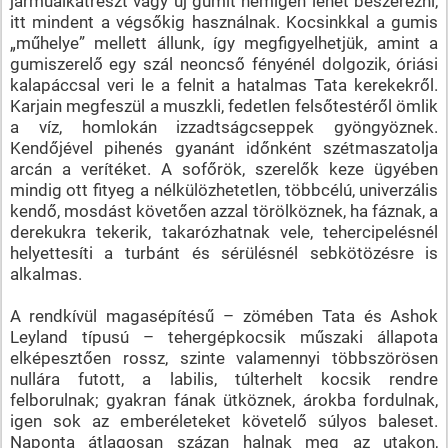
járműalkatrészt vagy új gumit nemigen lehet beszerezni,
itt mindent a végsőkig használnak. Kocsinkkal a gumis
„műhelye” mellett állunk, így megfigyelhetjük, amint a
gumiszerelő egy szál neoncső fényénél dolgozik, óriási
kalapáccsal veri le a felnit a hatalmas Tata kerekekről.
Karjain megfeszül a muszkli, fedetlen felsőtestéről ömlik
a víz, homlokán izzadtságcseppek gyöngyöznek.
Kendőjével pihenés gyanánt időnként szétmaszatolja
arcán a verítéket. A sofőrök, szerelők keze ügyében
mindig ott fityeg a nélkülözhetetlen, többcélú, univerzális
kendő, mosdást követően azzal törölköznek, ha fáznak, a
derekukra tekerik, takarózhatnak vele, tehercipelésnél
helyettesíti a turbánt és sérülésnél sebkötözésre is
alkalmas.
A rendkívül magasépítésű – zömében Tata és Ashok
Leyland típusú – tehergépkocsik műszaki állapota
elképesztően rossz, szinte valamennyi többszörösen
nullára futott, a labilis, túlterhelt kocsik rendre
felborulnak; gyakran fának ütköznek, árokba fordulnak,
igen sok az emberéleteket követelő súlyos baleset.
Naponta átlagosan százan halnak meg az utakon,