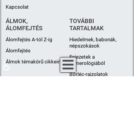
Kapcsolat
ÁLMOK,
TOVÁBBI
ÁLOMFEJTÉS
TARTALMAK
Álomfejtés A-tól Z-ig
Hiedelmek, babonák,
népszokások
Álomfejtés
Fejezetek a
Álmok témakörű cikkeim
♿
numerológiából
Bőrléc-rajzolatok
(Dermatoglyphia)
Fiziognómia -
karakterolvasás
Vegetáriánus és halas
ételek
Könyveim