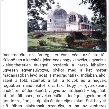
facsemetéket szellős téglakerítéssel védik az állatoktól.
Különösen a kecskék jelentenek nagy veszélyt, ugyanis e
kielégíthetetlen étvágyú jószágok a hátsó lábaikon
ügyesen egyensúlyozva, olykor még a két méter
magasságban levő ágat is megrághatják. Indiában, ahol
szent a föld, szentek a fák, a folyók és a hegyek,
régebben mindenkitől elvárták, hogy – gyerekeiért,
unokáiért, dédunokáiért, vagyis az utódjaiért – legalább
öt fát ültessen, növekedésüket kísérje figyelemmel,
gondozza, ápolja, táplálja és tisztelje azokat. Sok helyütt
élő fában alakítanak szentélyt, s ha az emberek