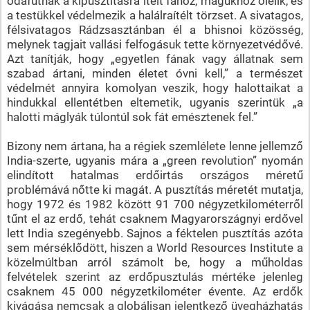
odafutnak a kipusztításra ítélt fához, magukhoz ölelik, és
a testükkel védelmezik a halálraítélt törzset. A sivatagos,
félsivatagos Rádzsasztánban él a bhisnoi közösség,
melynek tagjait vallási felfogásuk tette környezetvédővé.
Azt tanítják, hogy „egyetlen fának vagy állatnak sem
szabad ártani, minden életet óvni kell,” a természet
védelmét annyira komolyan veszik, hogy halottaikat a
hindukkal ellentétben eltemetik, ugyanis szerintük „a
halotti máglyák túlontúl sok fát emésztenek fel.”
Bizony nem ártana, ha a régiek szemlélete lenne jellemző
India-szerte, ugyanis mára a „green revolution” nyomán
elindított hatalmas erdőirtás országos méretű
problémává nőtte ki magát. A pusztítás méretét mutatja,
hogy 1972 és 1982 között 91 700 négyzetkilométerről
tűnt el az erdő, tehát csaknem Magyarországnyi erdővel
lett India szegényebb. Sajnos a féktelen pusztítás azóta
sem mérséklődött, hiszen a World Resources Institute a
közelmúltban arról számolt be, hogy a műholdas
felvételek szerint az erdőpusztulás mértéke jelenleg
csaknem 45 000 négyzetkilométer évente. Az erdők
kivágása nemcsak a globálisan jelentkező üvegházhatás