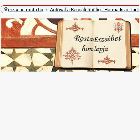
erzsebetrosta.hu
Autóval a Bengáli-öbölig - Harmadszor Ind