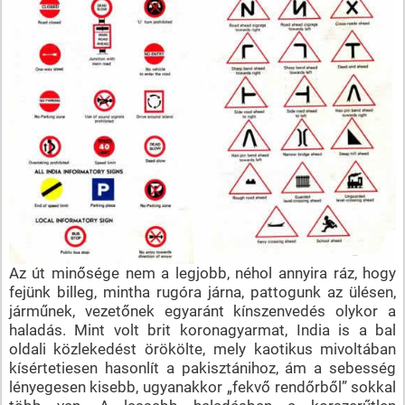
Az út minősége nem a legjobb, néhol annyira ráz, hogy
fejünk billeg, mintha rugóra járna, pattogunk az ülésen,
járműnek, vezetőnek egyaránt kínszenvedés olykor a
haladás. Mint volt brit koronagyarmat, India is a bal
oldali közlekedést örökölte, mely kaotikus mivoltában
kísértetiesen hasonlít a pakisztánihoz, ám a sebesség
lényegesen kisebb, ugyanakkor „fekvő rendőrből” sokkal