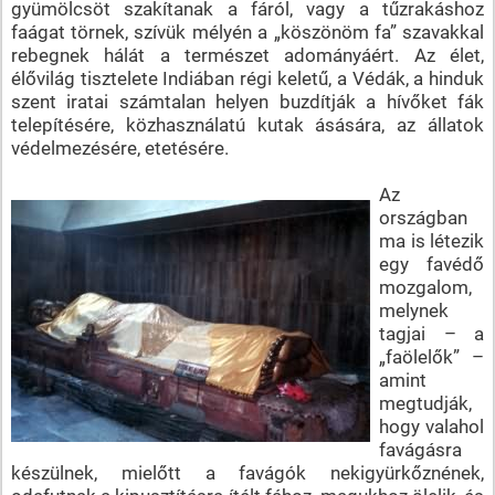
gyümölcsöt szakítanak a fáról, vagy a tűzrakáshoz
faágat törnek, szívük mélyén a „köszönöm fa” szavakkal
rebegnek hálát a természet adományáért. Az élet,
élővilág tisztelete Indiában régi keletű, a Védák, a hinduk
szent iratai számtalan helyen buzdítják a hívőket fák
telepítésére, közhasználatú kutak ásására, az állatok
védelmezésére, etetésére.
Az
országban
ma is létezik
egy favédő
mozgalom,
melynek
tagjai – a
„faölelők” –
amint
megtudják,
hogy valahol
favágásra
készülnek, mielőtt a favágók nekigyürkőznének,