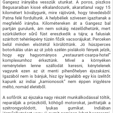
Gangesz irányába vesszük utunkat. A poros, piszkos
Begusaraiban kissé elkalandozunk, akaratlanul vagy 15
kilométert kóválygunk, mire rájövünk, hogy tévedésből
Patna felé fordultunk. A helybéliek szívesen igazítanak a
megfelelő irányba. Kilométereken át a Gangesz bal
partján gurulunk, ám nem sokáig nézelődhetünk, mert
szürkületkor sűrű füst ereszkedik a tájra; a falusiak
szárított tehénlepény tüzén főzik vacsorájukat. Perceken
belül minden elsötétül körülöttünk. Jó húszperces
botorkálás után az út jobb szélén pislákoló fények jelzik,
hogy egy hagyományos „restaurant-csarpa-hotel”
komplexumhoz érkeztünk. Mivel a környéken
reménytelen lenne szállodát keresni, kénytelenek
vagyunk ezen az út menti pihenőhelyen éjszakázni.
Igazából nem is bánjuk, hisz így legalább egy kis ízelítőt
kapunk az indiai „kamionosok” nem éppen irigylésre
méltó, nomád életéből.
A sofőrök az éjszaka nagy részét munkálkodással töltik,
reparálják a prüszkölő, köhögő motorokat, javíttatják a
szétrongyolódott, lyukas gumikat. Indiában