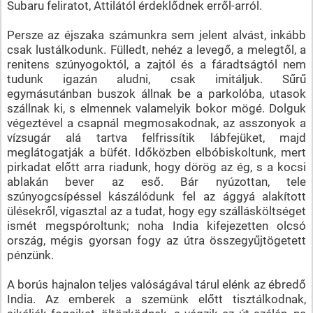
Subaru feliratot, Attilától érdeklődnek erről-arról.
Persze az éjszaka számunkra sem jelent alvást, inkább
csak lustálkodunk. Fülledt, nehéz a levegő, a melegtől, a
renitens szúnyogoktól, a zajtól és a fáradtságtól nem
tudunk igazán aludni, csak imitáljuk. Sűrű
egymásutánban buszok állnak be a parkolóba, utasok
szállnak ki, s elmennek valamelyik bokor mögé. Dolguk
végeztével a csapnál megmosakodnak, az asszonyok a
vízsugár alá tartva felfrissítik lábfejüket, majd
meglátogatják a büfét. Időközben elbóbiskoltunk, mert
pirkadat előtt arra riadunk, hogy dörög az ég, s a kocsi
ablakán bever az eső. Bár nyúzottan, tele
szúnyogcsípéssel kászálódunk fel az ággyá alakított
ülésekről, vígasztal az a tudat, hogy egy szállásköltséget
ismét megspóroltunk; noha India kifejezetten olcsó
ország, mégis gyorsan fogy az útra összegyűjtögetett
pénzünk.
A borús hajnalon teljes valóságával tárul elénk az ébredő
India. Az emberek a szemünk előtt tisztálkodnak,