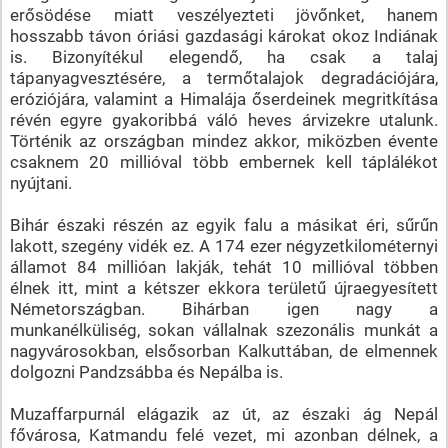
erősödése miatt veszélyezteti jövőnket, hanem
hosszabb távon óriási gazdasági károkat okoz Indiának
is. Bizonyítékul elegendő, ha csak a talaj
tápanyagvesztésére, a termőtalajok degradációjára,
eróziójára, valamint a Himalája őserdeinek megritkítása
révén egyre gyakoribbá váló heves árvizekre utalunk.
Történik az országban mindez akkor, miközben évente
csaknem 20 millióval több embernek kell táplálékot
nyújtani.
Bihár északi részén az egyik falu a másikat éri, sűrűn
lakott, szegény vidék ez. A 174 ezer négyzetkilométernyi
államot 84 millióan lakják, tehát 10 millióval többen
élnek itt, mint a kétszer ekkora területű újraegyesített
Németországban. Bihárban igen nagy a
munkanélküliség, sokan vállalnak szezonális munkát a
nagyvárosokban, elsősorban Kalkuttában, de elmennek
dolgozni Pandzsábba és Nepálba is.
Muzaffarpurnál elágazik az út, az északi ág Nepál
fővárosa, Katmandu felé vezet, mi azonban délnek, a