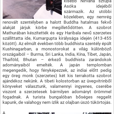
kisebb Nirvana sztupa
Asóka idejéből
származik. Az utóbbi
közelében, egy nemrég
renovált szentélyben a halott Buddha hatalmas fekvő
alakját járjuk körbe megilletődötten. A szobrot
Mathurában készítették és egy Haribala nevű szerzetes
szállíttatta ide, Kumargupta királysága idején (413-455
között). Az elmúlt években több buddhista szentély épült
Kushinagarban, a monostorokat a világ különböző
országaiból – Burma, Sri Lanka, India, Kína, Tibet, Japán,
Thaiföld, Bhutan – érkező buddhista zarándokok
adományaiból emelték. A japán templomban
megengedik, hogy fényképezzek, az indiai előtt pedig
egy öreg monk (szerzetes) két kis terrakotta szobrot
ajándékoz nekünk. A tibeti kolostorban az üvegvitrinből
könyveket választunk, valamennyi ingyenes, cserébe
viszont a szerzetesek bármilyen adományt örömmel
fogadnak. A turista bungalóban bőséges reggelit
kapunk, de valahogy nem ízlik az olajban úszó tükörtojás.
A