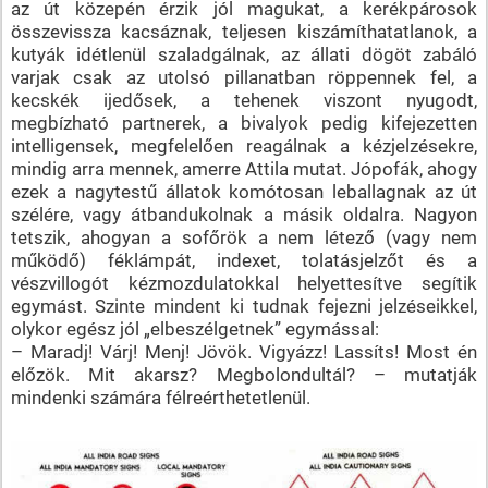
az út közepén érzik jól magukat, a kerékpárosok
összevissza kacsáznak, teljesen kiszámíthatatlanok, a
kutyák idétlenül szaladgálnak, az állati dögöt zabáló
varjak csak az utolsó pillanatban röppennek fel, a
kecskék ijedősek, a tehenek viszont nyugodt,
megbízható partnerek, a bivalyok pedig kifejezetten
intelligensek, megfelelően reagálnak a kézjelzésekre,
mindig arra mennek, amerre Attila mutat. Jópofák, ahogy
ezek a nagytestű állatok komótosan leballagnak az út
szélére, vagy átbandukolnak a másik oldalra. Nagyon
tetszik, ahogyan a sofőrök a nem létező (vagy nem
működő) féklámpát, indexet, tolatásjelzőt és a
vészvillogót kézmozdulatokkal helyettesítve segítik
egymást. Szinte mindent ki tudnak fejezni jelzéseikkel,
olykor egész jól „elbeszélgetnek” egymással:
– Maradj! Várj! Menj! Jövök. Vigyázz! Lassíts! Most én
előzök. Mit akarsz? Megbolondultál? – mutatják
mindenki számára félreérthetetlenül.