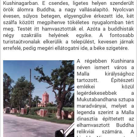
Kushinagarban. E csendes, ligetes helyen szenderült
örök álomra Buddha, a nagy vallásalapító. Nyolcvan
évesen, súlyos betegen, elgyengülve érkezett ide, két
szálfa között megpihenve tökéletes nyugalomban tért
meg. Testét itt hamvasztották el. Azóta a buddhisták
négy szakrális helyének egyike. A fontosabb
turistaútvonalak elkerülik a települést, kevesen járnak
errefelé, pedig megéri ellátogatni ide, a béke szigetére.
A régebben Kushinara
néven ismert város a
Malla királysághoz
tartozott. Építészeti
emlékei közül
legérdekesebbek a
Mukutabandhana sztupa
maradványai, melyet a
legenda szerint a Malla
dinasztia építtetett az
elhamvasztott Buddha
relikviái számára. A