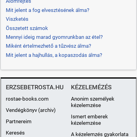
Álomfejtés
Mit jelent a fog elvesztésének álma?
Viszketés
Összetett számok
Mennyi ideig marad gyomrunkban az étel?
Miként értelmezhető a tűzvész álma?
Mit jelent a hajhullás, a kopaszodás álma?
ERZSEBETROSTA.HU
KÉZELEMÉZÉS
rostae-books.com
Anonim személyek
kézelemzése
Vendégkönyv (archiv)
Ismert emberek
Partnereim
kézelemzése
Keresés
A kézelemzés gyakorlata