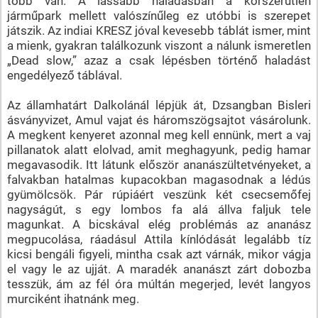
több van. A lassabb haladásban a korszerűtlen
járműpark mellett valószínűleg ez utóbbi is szerepet
játszik. Az indiai KRESZ jóval kevesebb táblát ismer, mint
a mienk, gyakran találkozunk viszont a nálunk ismeretlen
„Dead slow,” azaz a csak lépésben történő haladást
engedélyező táblával.
Az államhatárt Dalkolánál lépjük át, Dzsangban Bisleri
ásványvizet, Amul vajat és háromszögsajtot vásárolunk.
A megkent kenyeret azonnal meg kell ennünk, mert a vaj
pillanatok alatt elolvad, amit meghagyunk, pedig hamar
megavasodik. Itt látunk először ananászültetvényeket, a
falvakban hatalmas kupacokban magasodnak a lédús
gyümölcsök. Pár rúpiáért veszünk két csecsemőfej
nagyságút, s egy lombos fa alá állva faljuk tele
magunkat. A bicskával elég problémás az ananász
megpucolása, ráadásul Attila kínlódását legalább tíz
kicsi bengáli figyeli, mintha csak azt várnák, mikor vágja
el vagy le az ujját. A maradék ananászt zárt dobozba
tesszük, ám az fél óra múltán megerjed, levét langyos
murciként ihatnánk meg.