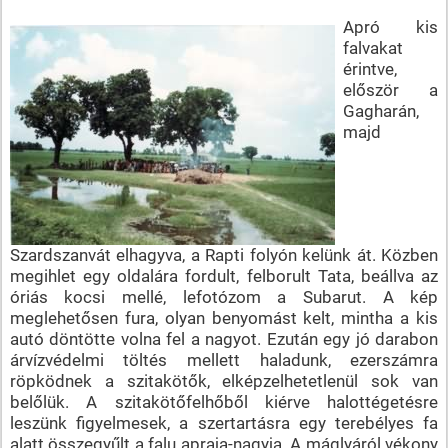
Apró kis
falvakat
érintve,
először a
Gagharán,
majd
Szardszanvát elhagyva, a Rapti folyón kelünk át. Közben
megihlet egy oldalára fordult, felborult Tata, beállva az
óriás kocsi mellé, lefotózom a Subarut. A kép
meglehetősen fura, olyan benyomást kelt, mintha a kis
autó döntötte volna fel a nagyot. Ezután egy jó darabon
árvízvédelmi töltés mellett haladunk, ezerszámra
röpködnek a szitakötők, elképzelhetetlenül sok van
belőlük. A szitakötőfelhőből kiérve halottégetésre
leszünk figyelmesek, a szertartásra egy terebélyes fa
alatt összegyűlt a falu apraja-nagyja. A máglyáról vékony