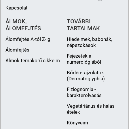
Kapcsolat
ÁLMOK,
TOVÁBBI
ÁLOMFEJTÉS
TARTALMAK
Álomfejtés A-tól Z-ig
Hiedelmek, babonák,
népszokások
Álomfejtés
Fejezetek a
Álmok témakörű cikkeim
numerológiából
Bőrléc-rajzolatok
(Dermatoglyphia)
Fiziognómia -
karakterolvasás
Vegetáriánus és halas
ételek
Könyveim