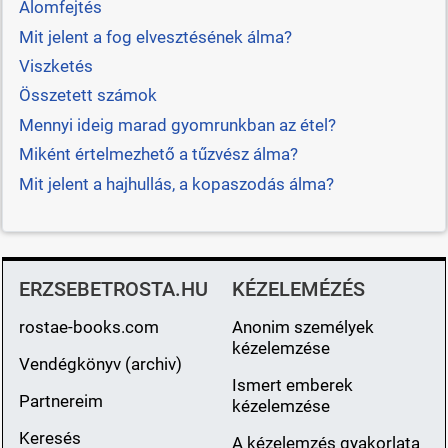
Álomfejtés
Mit jelent a fog elvesztésének álma?
Viszketés
Összetett számok
Mennyi ideig marad gyomrunkban az étel?
Miként értelmezhető a tűzvész álma?
Mit jelent a hajhullás, a kopaszodás álma?
ERZSEBETROSTA.HU
KÉZELEMÉZÉS
rostae-books.com
Anonim személyek
kézelemzése
Vendégkönyv (archiv)
Ismert emberek
Partnereim
kézelemzése
Keresés
A kézelemzés gyakorlata