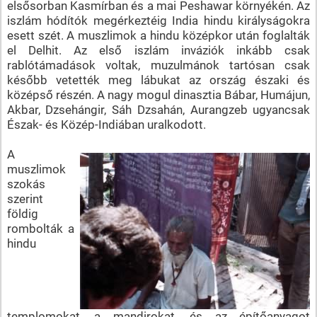
elsősorban Kasmírban és a mai Peshawar környékén. Az
iszlám hódítók megérkeztéig India hindu királyságokra
esett szét. A muszlimok a hindu középkor után foglalták
el Delhit. Az első iszlám inváziók inkább csak
rablótámadások voltak, muzulmánok tartósan csak
később vetették meg lábukat az ország északi és
középső részén. A nagy mogul dinasztia Bábar, Humájun,
Akbar, Dzsehángir, Sáh Dzsahán, Aurangzeb ugyancsak
Észak- és Közép-Indiában uralkodott.
A
muszlimok
szokás
szerint
földig
rombolták a
hindu
templomokat, a mandirokat, és az építőanyagot