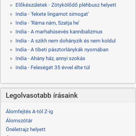
Előkészületek - Zötykölődő pléhbusz helyett
India - 'fekete lingamot simogat'
India - ’Ráma nám, Szatja he’
India - A marhahúsevés kannibalizmus
India - A szikh nem dohányzik és nem koldul
India - A tibeti pásztorlánykák nyomában
India - Ahány ház, annyi szokás
India - Feleségét 35 évvel élte túl
Legolvasotabb írásaink
Álomfejtés A-tól Z-ig
Álomszótár
Önéletrajz helyett