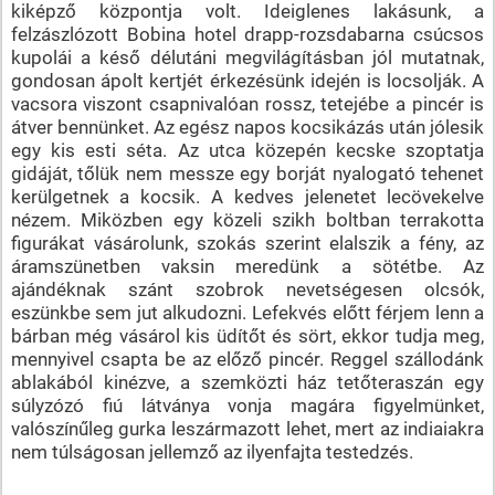
kiképző központja volt. Ideiglenes lakásunk, a
felzászlózott Bobina hotel drapp-rozsdabarna csúcsos
kupolái a késő délutáni megvilágításban jól mutatnak,
gondosan ápolt kertjét érkezésünk idején is locsolják. A
vacsora viszont csapnivalóan rossz, tetejébe a pincér is
átver bennünket. Az egész napos kocsikázás után jólesik
egy kis esti séta. Az utca közepén kecske szoptatja
gidáját, tőlük nem messze egy borját nyalogató tehenet
kerülgetnek a kocsik. A kedves jelenetet lecövekelve
nézem. Miközben egy közeli szikh boltban terrakotta
figurákat vásárolunk, szokás szerint elalszik a fény, az
áramszünetben vaksin meredünk a sötétbe. Az
ajándéknak szánt szobrok nevetségesen olcsók,
eszünkbe sem jut alkudozni. Lefekvés előtt férjem lenn a
bárban még vásárol kis üdítőt és sört, ekkor tudja meg,
mennyivel csapta be az előző pincér. Reggel szállodánk
ablakából kinézve, a szemközti ház tetőteraszán egy
súlyzózó fiú látványa vonja magára figyelmünket,
valószínűleg gurka leszármazott lehet, mert az indiaiakra
nem túlságosan jellemző az ilyenfajta testedzés.