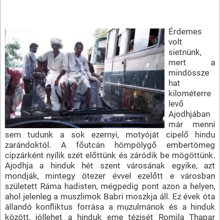
Érdemes
volt
sietnünk,
mert a
mindössze
hat
kilométerre
levő
Ajodhjában
már menni
sem tudunk a sok ezernyi, motyóját cipelő hindu
zarándoktól. A főutcán hömpölygő embertömeg
cipzárként nyílik szét előttünk és záródik be mögöttünk.
Ajodhja a hinduk hét szent városának egyike, azt
mondják, mintegy ötezer évvel ezelőtt e városban
született Ráma hadisten, mégpedig pont azon a helyen,
ahol jelenleg a muszlimok Babri moszkja áll. Ez évek óta
állandó konfliktus forrása a muzulmánok és a hinduk
között, jóllehet a hinduk eme tézisét Romila Thapar