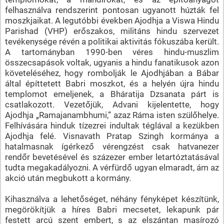
felhasználva rendszerint pontosan ugyanott húzták fel
moszkjaikat. A legutóbbi években Ajodhja a Viswa Hindu
Parishad (VHP) erőszakos, militáns hindu szervezet
tevékenysége révén a politikai aktivitás fókuszába került.
A tartományban 1990-ben véres hindu-muszlim
összecsapások voltak, ugyanis a hindu fanatikusok azon
követeléséhez, hogy rombolják le Ajodhjában a Bábar
által építtetett Babri moszkot, és a helyén újra hindu
templomot emeljenek, a Bháratija Dzsanata párt is
csatlakozott. Vezetőjük, Advani kijelentette, hogy
Ajodhja „Ramajanambhumi,” azaz Ráma isten szülőhelye.
Felhívására hinduk tízezrei indultak téglával a kezükben
Ajodhja felé. Visnavath Pratap Szingh kormánya a
hatalmasnak ígérkező vérengzést csak hatvanezer
rendőr bevetésével és százezer ember letartóztatásával
tudta megakadályozni. A vérfürdő ugyan elmaradt, ám az
akció után megbukott a kormány.
Kihasználva a lehetőséget, néhány fényképet készítünk,
megörökítjük a híres Babri mecsetet, lekapunk pár
festett arcú szent embert, s az elszántan masírozó