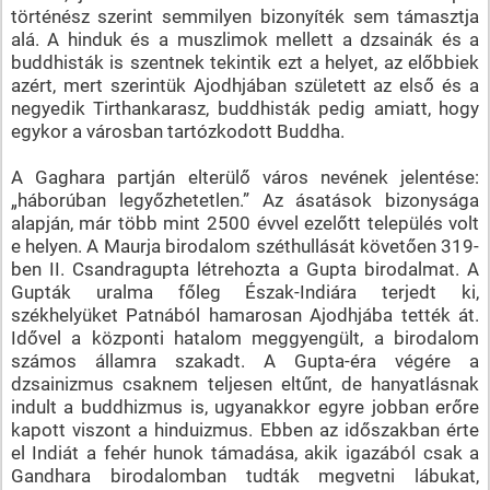
történész szerint semmilyen bizonyíték sem támasztja
alá. A hinduk és a muszlimok mellett a dzsainák és a
buddhisták is szentnek tekintik ezt a helyet, az előbbiek
azért, mert szerintük Ajodhjában született az első és a
negyedik Tirthankarasz, buddhisták pedig amiatt, hogy
egykor a városban tartózkodott Buddha.
A Gaghara partján elterülő város nevének jelentése:
„háborúban legyőzhetetlen.” Az ásatások bizonysága
alapján, már több mint 2500 évvel ezelőtt település volt
e helyen. A Maurja birodalom széthullását követően 319-
ben II. Csandragupta létrehozta a Gupta birodalmat. A
Gupták uralma főleg Észak-Indiára terjedt ki,
székhelyüket Patnából hamarosan Ajodhjába tették át.
Idővel a központi hatalom meggyengült, a birodalom
számos államra szakadt. A Gupta-éra végére a
dzsainizmus csaknem teljesen eltűnt, de hanyatlásnak
indult a buddhizmus is, ugyanakkor egyre jobban erőre
kapott viszont a hinduizmus. Ebben az időszakban érte
el Indiát a fehér hunok támadása, akik igazából csak a
Gandhara birodalomban tudták megvetni lábukat,