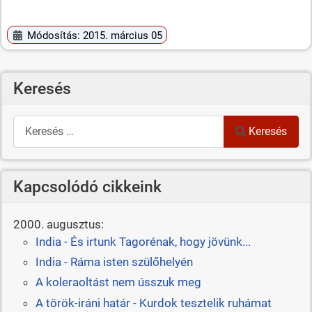
Módosítás: 2015. március 05
Keresés
Keresés
Keresés
Kapcsolódó cikkeink
2000. augusztus:
India - És irtunk Tagorénak, hogy jövünk...
India - Ráma isten szülőhelyén
A koleraoltást nem ússzuk meg
A török-iráni határ - Kurdok tesztelik ruhámat