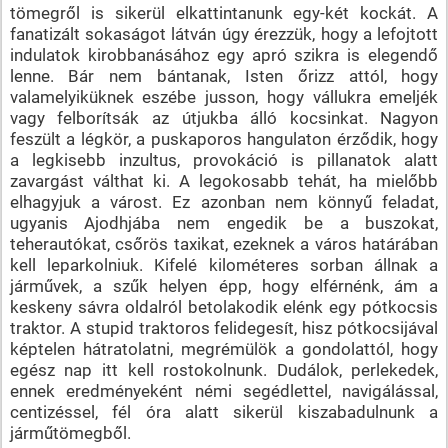
tömegről is sikerül elkattintanunk egy-két kockát. A
fanatizált sokaságot látván úgy érezzük, hogy a lefojtott
indulatok kirobbanásához egy apró szikra is elegendő
lenne. Bár nem bántanak, Isten őrizz attól, hogy
valamelyiküknek eszébe jusson, hogy vállukra emeljék
vagy felborítsák az útjukba álló kocsinkat. Nagyon
feszült a légkör, a puskaporos hangulaton érződik, hogy
a legkisebb inzultus, provokáció is pillanatok alatt
zavargást válthat ki. A legokosabb tehát, ha mielőbb
elhagyjuk a várost. Ez azonban nem könnyű feladat,
ugyanis Ajodhjába nem engedik be a buszokat,
teherautókat, csőrös taxikat, ezeknek a város határában
kell leparkolniuk. Kifelé kilométeres sorban állnak a
járművek, a szűk helyen épp, hogy elférnénk, ám a
keskeny sávra oldalról betolakodik elénk egy pótkocsis
traktor. A stupid traktoros felidegesít, hisz pótkocsijával
képtelen hátratolatni, megrémülök a gondolattól, hogy
egész nap itt kell rostokolnunk. Dudálok, perlekedek,
ennek eredményeként némi segédlettel, navigálással,
centizéssel, fél óra alatt sikerül kiszabadulnunk a
járműtömegből.