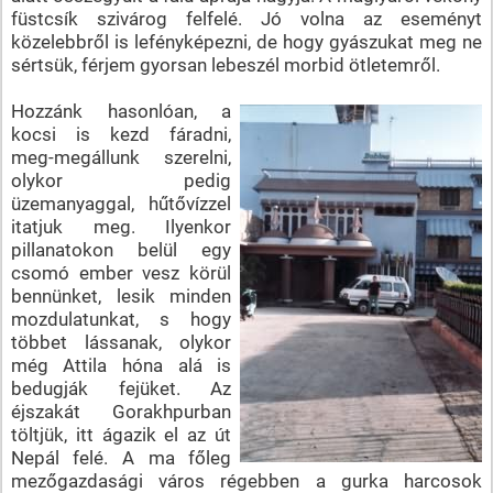
füstcsík szivárog felfelé. Jó volna az eseményt
közelebbről is lefényképezni, de hogy gyászukat meg ne
sértsük, férjem gyorsan lebeszél morbid ötletemről.
Hozzánk hasonlóan, a
kocsi is kezd fáradni,
meg-megállunk szerelni,
olykor pedig
üzemanyaggal, hűtővízzel
itatjuk meg. Ilyenkor
pillanatokon belül egy
csomó ember vesz körül
bennünket, lesik minden
mozdulatunkat, s hogy
többet lássanak, olykor
még Attila hóna alá is
bedugják fejüket. Az
éjszakát Gorakhpurban
töltjük, itt ágazik el az út
Nepál felé. A ma főleg
mezőgazdasági város régebben a gurka harcosok