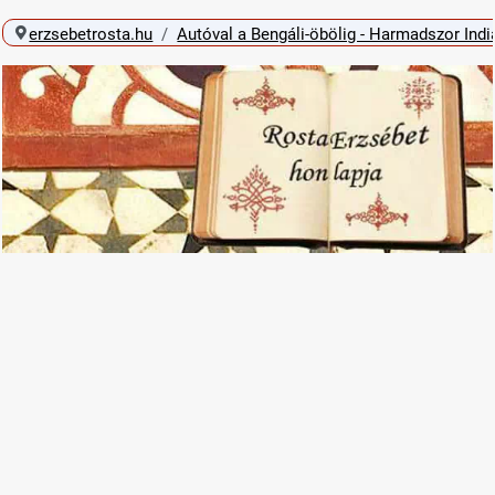
erzsebetrosta.hu
Autóval a Bengáli-öbölig - Harmadszor Ind