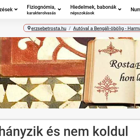
Fiziognómia,
Hiedelmek, babonák
zések
Num
karakterolvasás
népszokások
erzsebetrosta.hu
Autóval a Bengáli-öbölig - Harm
ohányzik és nem koldul