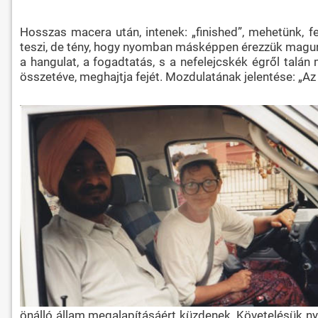
Hosszas macera után, intenek: „finished”, mehetünk, fe
teszi, de tény, hogy nyomban másképpen érezzük magunk
a hangulat, a fogadtatás, s a nefelejcskék égről tal
összetéve, meghajtja fejét. Mozdulatának jelentése: „Az 
önálló állam megalapításáért küzdenek. Követelésük ny