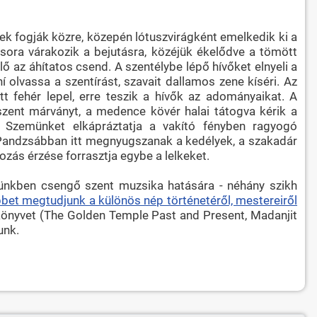
k fogják közre, közepén lótuszvirágként emelkedik ki a
 sora várakozik a bejutásra, közéjük ékelődve a tömött
ő az áhítatos csend. A szentélybe lépő hívőket elnyeli a
 olvassa a szentírást, szavait dallamos zene kíséri. Az
tt fehér lepel, erre teszik a hívők az adományaikat. A
szent márványt, a medence kövér halai tátogva kérik a
. Szemünket elkápráztatja a vakító fényben ragyogó
 Pandzsábban itt megnyugszanak a kedélyek, a szakadár
ozás érzése forrasztja egybe a lelkeket.
ülünkben csengő szent muzsika hatására - néhány szikh
bet megtudjunk a különös nép történetéről, mestereiről
 könyvet (The Golden Temple Past and Present, Madanjit
unk.