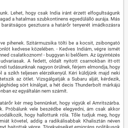
unk. Lehet, hogy csak India iránt érzett elfogultságunk
ragad a hatalmas szubkontinens egyedülálló aurája. Más
A barátságos gesztusra a határőr tenyerét imádkozásra
lve pihenek. Szitármuzsika tölti be a kocsit, zsibongató
onlót kedvese közelében. - Kedves Indiám, végre ismét
ned csalatkoznom! - buggyan ki belőlem. Az ügyintézés
dvariasak. A fedett, oldalt nyitott csarnokban itt-ott
Hindi tudásunknak nagyon örülnek, férjem elmondja, hogy
l a szikh teljesen elérzékenyül. Kéri küldjünk majd neki
etszik az ötlet. Vizsgálgatják a Subaru alját, kérdezik,
jéghideg sört kínálgat, a hét decis Thunderbolt márkájú
onban ez egyáltalán nem számít.
atárőr kér meg bennünket, hogy vigyük el Amritszárba.
nk. Próbálunk vele beszédbe elegyedni, ám csak akkor
odálkozik, hogy hallottunk róla. Tőle tudjuk meg, hogy
miát követel, addig a radikálisabbak Khalisztán néven
yt hajtottak végre. Törekvéseiket emigráns politikusok