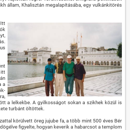
kh állam, Khalisztán megalapításába, egy vulkánkitörés
Itt
tók
yt,
ás.
kus
ént
itt
rán
a a
ök-
ra,
özött a lelkekbe. A gyilkosságot sokan a szikhek közül is
ete turbánt öltöttek.
tal körülvett öreg jujube fa, a több mint 500 éves Bér
ldögélve figyelte, hogyan keverik a habarcsot a templom