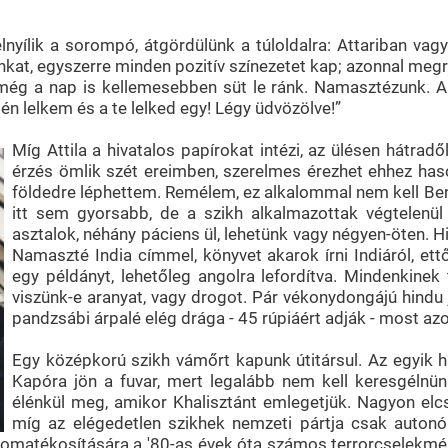
lnyílik a sorompó, átgördülünk a túloldalra: Attariban vagy
at, egyszerre minden pozitív színezetet kap; azonnal meg
án még a nap is kellemesebben süt le ránk. Namasztézunk. 
én lelkem és a te lelked egy! Légy üdvözölve!”
Míg Attila a hivatalos papírokat intézi, az ülésen hátradő
érzés ömlik szét ereimben, szerelmes érezhet ehhez has
földedre léphettem. Remélem, ez alkalommal nem kell Ben
itt sem gyorsabb, de a szikh alkalmazottak végtelenül u
asztalok, néhány páciens ül, lehetünk vagy négyen-öten. 
Namaszté India címmel, könyvet akarok írni Indiáról, ettő
egy példányt, lehetőleg angolra lefordítva. Mindenkinek t
viszünk-e aranyat, vagy drogot. Pár vékonydongájú hindu 
pandzsábi árpalé elég drága - 45 rúpiáért adják - most az
Egy középkorú szikh vámőrt kapunk útitársul. Az egyik h
Kapóra jön a fuvar, mert legalább nem kell keresgélnü
élénkül meg, amikor Khalisztánt emlegetjük. Nagyon elcs
míg az elégedetlen szikhek nemzeti pártja csak autonó
omatékosítására a '80-as évek óta számos terrorcselekmén