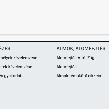
ÉZÉS
ÁLMOK, ÁLOMFEJTÉS
mélyek kézelemzése
Álomfejtés A-tól Z-ig
erek kézelemzése
Álomfejtés
s gyakorlata
Álmok témakörű cikkeim