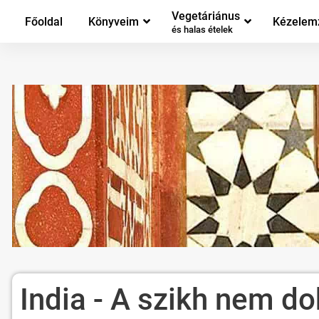
Vegetáriánus
Főoldal
Könyveim
Kézelem
és halas ételek
India - A szikh nem d