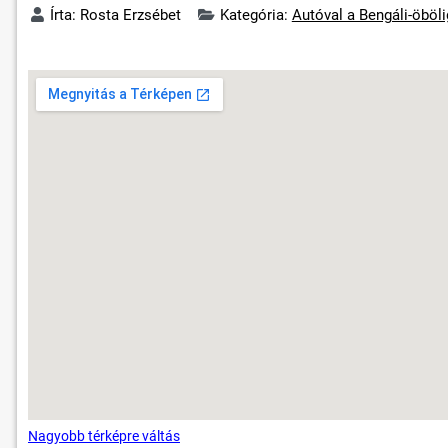
Írta:
Rosta Erzsébet
Kategória:
Autóval a Bengáli-öböl
Nagyobb térképre váltás