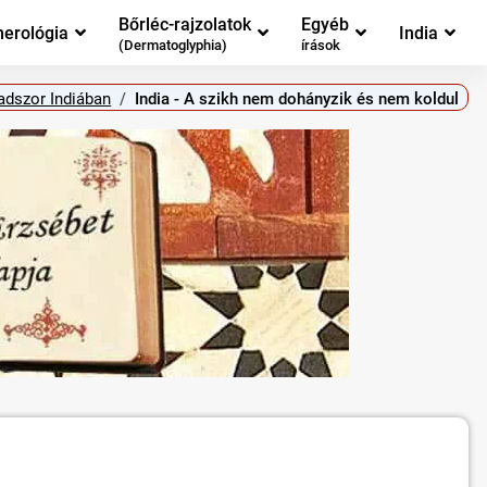
Bőrléc-rajzolatok
Egyéb
erológia
India
(Dermatoglyphia)
írások
adszor Indiában
India - A szikh nem dohányzik és nem koldul