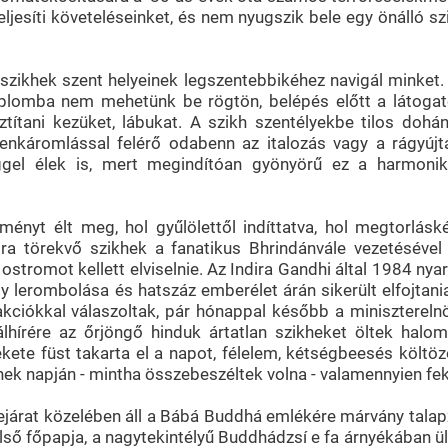
esíti követeléseinket, és nem nyugszik bele egy önálló szi
ikhek szent helyeinek legszentebbikéhez navigál minket. 
emplomba nem mehetünk be rögtön, belépés előtt a látoga
sztítani kezüket, lábukat. A szikh szentélyekbe tilos dohán
stenkáromlással felérő odabenn az italozás vagy a rágyújt
ggel élek is, mert megindítóan gyönyörű ez a harmoni
yt élt meg, hol gyűlölettől indíttatva, hol megtorlásk
a törekvő szikhek a fanatikus Bhrindánvále vezetésével 
ostromot kellett elviselnie. Az Indira Gandhi által 1984 nya
 lerombolása és hatszáz emberélet árán sikerült elfojtani
akciókkal válaszoltak, pár hónappal később a minisztereln
álhírére az őrjöngő hinduk ártatlan szikheket öltek halom
 fekete füst takarta el a napot, félelem, kétségbeesés költ
nek napján - mintha összebeszéltek volna - valamennyien fek
árat közelében áll a Bábá Buddhá emlékére márvány talapzat
lső főpapja, a nagytekintélyű Buddhádzsí e fa árnyékában ü