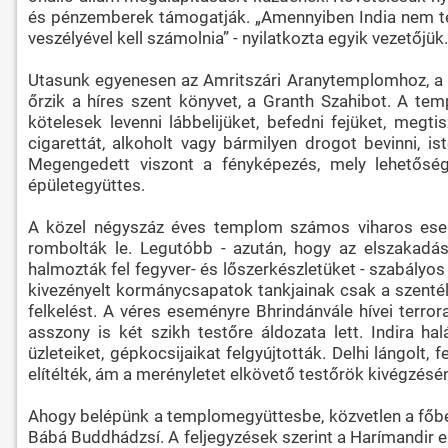
és pénzemberek támogatják. „Amennyiben India nem telj
veszélyével kell számolnia” - nyilatkozta egyik vezetőjük.
Utasunk egyenesen az Amritszári Aranytemplomhoz, a sz
őrzik a híres szent könyvet, a Granth Szahibot. A t
kötelesek levenni lábbelijüket, befedni fejüket, megti
cigarettát, alkoholt vagy bármilyen drogot bevinni, i
Megengedett viszont a fényképezés, mely lehetősé
épületegyüttes.
A közel négyszáz éves templom számos viharos esemén
rombolták le. Legutóbb - azután, hogy az elszakadásr
halmozták fel fegyver- és lőszerkészletüket - szabályos 
kivezényelt kormánycsapatok tankjainak csak a szentély
felkelést. A véres eseményre Bhrindánvále hívei terror
asszony is két szikh testőre áldozata lett. Indira hal
üzleteiket, gépkocsijaikat felgyújtották. Delhi lángolt,
elítélték, ám a merényletet elkövető testőrök kivégzésé
Ahogy belépünk a templomegyüttesbe, közvetlen a főbej
Bábá Buddhádzsí. A feljegyzések szerint a Harímandir e