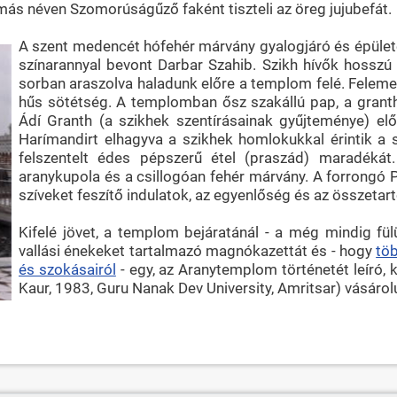
s néven Szomorúságűző faként tiszteli az öreg jujubefát.
A szent medencét hófehér márvány gyalogjáró és épülete
színarannyal bevont Darbar Szahib. Szikh hívők hosszú
sorban araszolva haladunk előre a templom felé. Felemel
hűs sötétség. A templomban ősz szakállú pap, a granthí
Ádí Granth (a szikhek szentírásainak gyűjteménye) elő
Harímandirt elhagyva a szikhek homlokukkal érintik a 
felszentelt édes pépszerű étel (praszád) maradékát
aranykupola és a csillogóan fehér márvány. A forrongó
szíveket feszítő indulatok, az egyenlőség és az összetart
Kifelé jövet, a templom bejáratánál - a még mindig f
vallási énekeket tartalmazó magnókazettát és - hogy
töb
és szokásairól
- egy, az Aranytemplom történetét leíró,
Kaur, 1983, Guru Nanak Dev University, Amritsar) vásárol