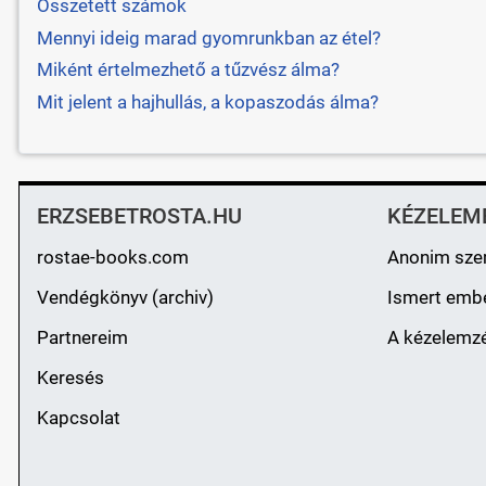
Összetett számok
Mennyi ideig marad gyomrunkban az étel?
Miként értelmezhető a tűzvész álma?
Mit jelent a hajhullás, a kopaszodás álma?
ERZSEBETROSTA.HU
KÉZELEM
rostae-books.com
Anonim sze
Vendégkönyv (archiv)
Ismert emb
Partnereim
A kézelemzé
Keresés
Kapcsolat