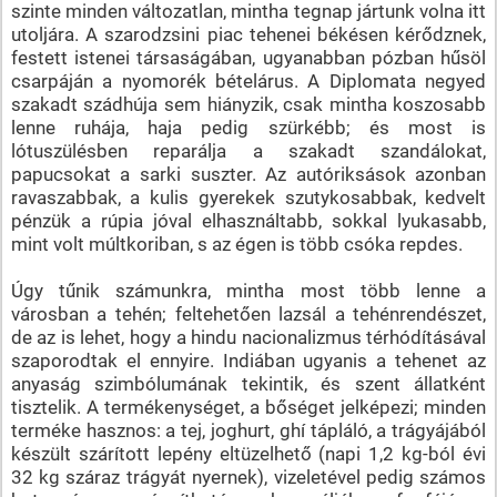
szinte minden változatlan, mintha tegnap jártunk volna itt
utoljára. A szarodzsini piac tehenei békésen kérődznek,
festett istenei társaságában, ugyanabban pózban hűsöl
csarpáján a nyomorék bételárus. A Diplomata negyed
szakadt szádhúja sem hiányzik, csak mintha koszosabb
lenne ruhája, haja pedig szürkébb; és most is
lótuszülésben reparálja a szakadt szandálokat,
papucsokat a sarki suszter. Az autóriksások azonban
ravaszabbak, a kulis gyerekek szutykosabbak, kedvelt
pénzük a rúpia jóval elhasználtabb, sokkal lyukasabb,
mint volt múltkoriban, s az égen is több csóka repdes.
Úgy tűnik számunkra, mintha most több lenne a
városban a tehén; feltehetően lazsál a tehénrendészet,
de az is lehet, hogy a hindu nacionalizmus térhódításával
szaporodtak el ennyire. Indiában ugyanis a tehenet az
anyaság szimbólumának tekintik, és szent állatként
tisztelik. A termékenységet, a bőséget jelképezi; minden
terméke hasznos: a tej, joghurt, ghí tápláló, a trágyájából
készült szárított lepény eltüzelhető (napi 1,2 kg-ból évi
32 kg száraz trágyát nyernek), vizeletével pedig számos