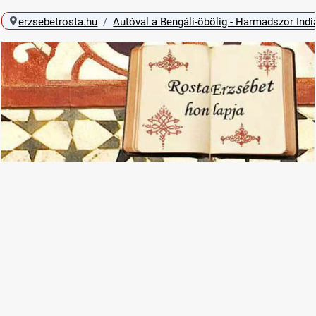
erzsebetrosta.hu
Autóval a Bengáli-öbölig - Harmadszor Ind