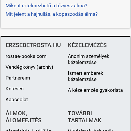
Miként értelmezhető a tűzvész álma?
Mit jelent a hajhullás, a kopaszodás álma?
ERZSEBETROSTA.HU
KÉZELEMÉZÉS
rostae-books.com
Anonim személyek
kézelemzése
Vendégkönyv (archiv)
Ismert emberek
Partnereim
kézelemzése
Keresés
A kézelemzés gyakorlata
Kapcsolat
ÁLMOK,
TOVÁBBI
ÁLOMFEJTÉS
TARTALMAK