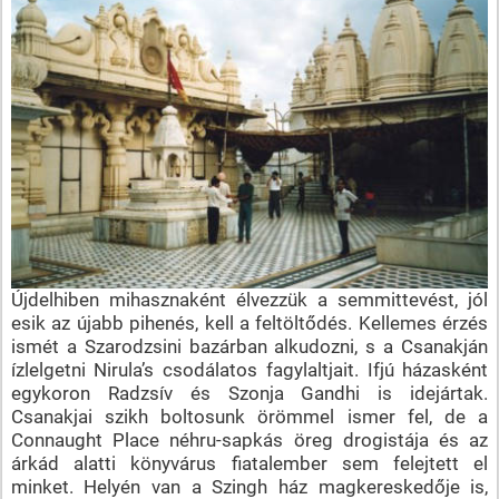
Újdelhiben mihasznaként élvezzük a semmittevést, jól
esik az újabb pihenés, kell a feltöltődés. Kellemes érzés
ismét a Szarodzsini bazárban alkudozni, s a Csanakján
ízlelgetni Nirula’s csodálatos fagylaltjait. Ifjú házasként
egykoron Radzsív és Szonja Gandhi is idejártak.
Csanakjai szikh boltosunk örömmel ismer fel, de a
Connaught Place néhru-sapkás öreg drogistája és az
árkád alatti könyvárus fiatalember sem felejtett el
minket. Helyén van a Szingh ház magkereskedője is,