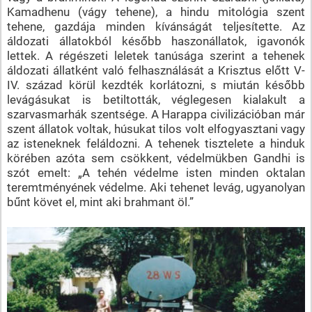
Kamadhenu (vágy tehene), a hindu mitológia szent
tehene, gazdája minden kívánságát teljesítette. Az
áldozati állatokból később haszonállatok, igavonók
lettek. A régészeti leletek tanúsága szerint a tehenek
áldozati állatként való felhasználását a Krisztus előtt V-
IV. század körül kezdték korlátozni, s miután később
levágásukat is betiltották, véglegesen kialakult a
szarvasmarhák szentsége. A Harappa civilizációban már
szent állatok voltak, húsukat tilos volt elfogyasztani vagy
az isteneknek feláldozni. A tehenek tisztelete a hinduk
körében azóta sem csökkent, védelmükben Gandhi is
szót emelt: „A tehén védelme isten minden oktalan
teremtményének védelme. Aki tehenet levág, ugyanolyan
bűnt követ el, mint aki brahmant öl.”