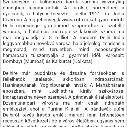
Szerencsére a különböző korok városai viszonylag
épségben fennmaradtak. Az utolsó, sorrendben a
nyolcadik, a Lutyens-tervezte Újdelhi 1911 óta India
fővárosa. A függetlenség kivívása óta sokat gyarapodott
Delhi népessége, gombamód szaporodtak a szatellit
városok, a hatalmas metropolisz lakóinak száma ma
már meghaladja a 8 milliót. A modern Delhi India
leggyorsabban növekvő városa, ha a jelenlegi tendencia
megmarad, mind területben, mind népességben
hamarosan túlszárnyalja a gyarmati idők városait:
Bombayt (Mumbai) és Kalkuttát (Kolkata).
Delhire már buddhista és dzsaina forrásokban is
fellelhetők utalások, akkoriban Indrapattának,
Hathinapurának, Yoginipurának hívták. A Mahábhárata
eposzban, mint Judhisthira király székvárosa,
Indraprasztha néven szerepel. A pándavák által alapított,
Dzsamuna-parti városra ma már csak Indrapáth
emlékeztet, ahol a Purána Kilá áll. A pándavák utáni
Delhiről kevés írásos emlék maradt fenn, feltehetően
recesszió következett be a város életében, ugyanis sem
a Krisztus előtti korszak nagy görög utazói: Nearkhosz