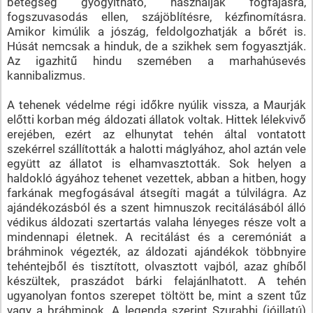
betegség gyógyítható, használják fogfájásra,
fogszuvasodás ellen, szájöblítésre, kézfinomításra.
Amikor kimúlik a jószág, feldolgozhatják a bőrét is.
Húsát nemcsak a hinduk, de a szikhek sem fogyasztják.
Az igazhitű hindu szemében a marhahúsevés
kannibalizmus.
A tehenek védelme régi időkre nyúlik vissza, a Maurják
előtti korban még áldozati állatok voltak. Hittek lélekvivő
erejében, ezért az elhunytat tehén által vontatott
szekérrel szállították a halotti máglyához, ahol aztán vele
együtt az állatot is elhamvasztották. Sok helyen a
haldokló ágyához tehenet vezettek, abban a hitben, hogy
farkának megfogásával átsegíti magát a túlvilágra. Az
ajándékozásból és a szent himnuszok recitálásából álló
védikus áldozati szertartás valaha lényeges része volt a
mindennapi életnek. A recitálást és a ceremóniát a
bráhminok végezték, az áldozati ajándékok többnyire
tehéntejből és tisztított, olvasztott vajból, azaz ghíből
készültek, praszádot bárki felajánlhatott. A tehén
ugyanolyan fontos szerepet töltött be, mint a szent tűz
vagy a bráhminok. A legenda szerint Szurabhi (jóillatú)