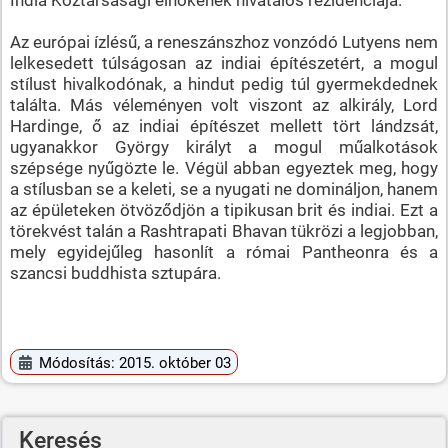
India Köztársasági elnökének hivatalos rezidenciája.
Az európai ízlésű, a reneszánszhoz vonzódó Lutyens nem
lelkesedett túlságosan az indiai építészetért, a mogul
stílust hivalkodónak, a hindut pedig túl gyermekdednek
találta. Más véleményen volt viszont az alkirály, Lord
Hardinge, ő az indiai építészet mellett tört lándzsát,
ugyanakkor György királyt a mogul műalkotások
szépsége nyűgözte le. Végül abban egyeztek meg, hogy
a stílusban se a keleti, se a nyugati ne domináljon, hanem
az épületeken ötvöződjön a tipikusan brit és indiai. Ezt a
törekvést talán a Rashtrapati Bhavan tükrözi a legjobban,
mely egyidejűleg hasonlít a római Pantheonra és a
szancsi buddhista sztupára.
Módosítás: 2015. október 03
Keresés