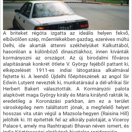
A briteket régóta izgatta az ideális helyen fekvő,
elbűvölően szép, műemlékekben gazdag, ezeréves múltú
Delhi, ide akarták áttenni székhelyüket Kalkuttából,
hasonlóan a különböző dinasztiákhoz, innen kívánták
kormányozni az országot. Az új birodalmi főváros
alapításának konkrét ötlete V. György fejéből pattant ki,
elképzelését 1911-es indiai látogatása alkalmával
fejtette ki. A leendő Újdelhi főépítészének az angol Sir
Edwin Lutyent nevezték ki, munkatársául a dél-afrikai Sir
Herbert Bakert választották. A Kormányzói palota
alapkövét maga György király és Mária királynő rakták le,
eredetileg a Koronázási parkban, ám ez a terület
városképileg nem találtatott jónak, a megfelelő helyet
hosszas vita után végül a Mazsola-hegyen (Raisina Hill)
jelölték ki. Itt építették fel az alkirály palotáját, a Viceroy
Palace-t, amely ma Rashtrapati Bhavan néven ismert, és