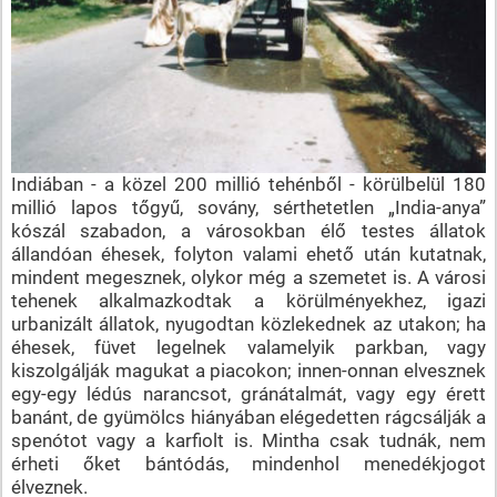
Indiában - a közel 200 millió tehénből - körülbelül 180
millió lapos tőgyű, sovány, sérthetetlen „India-anya”
kószál szabadon, a városokban élő testes állatok
állandóan éhesek, folyton valami ehető után kutatnak,
mindent megesznek, olykor még a szemetet is. A városi
tehenek alkalmazkodtak a körülményekhez, igazi
urbanizált állatok, nyugodtan közlekednek az utakon; ha
éhesek, füvet legelnek valamelyik parkban, vagy
kiszolgálják magukat a piacokon; innen-onnan elvesznek
egy-egy lédús narancsot, gránátalmát, vagy egy érett
banánt, de gyümölcs hiányában elégedetten rágcsálják a
spenótot vagy a karfiolt is. Mintha csak tudnák, nem
érheti őket bántódás, mindenhol menedékjogot
élveznek.