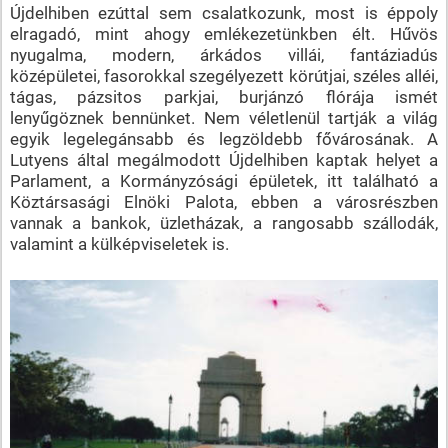
Újdelhiben ezúttal sem csalatkozunk, most is éppoly
elragadó, mint ahogy emlékezetünkben élt. Hűvös
nyugalma, modern, árkádos villái, fantáziadús
középületei, fasorokkal szegélyezett körútjai, széles alléi,
tágas, pázsitos parkjai, burjánzó flórája ismét
lenyűgöznek bennünket. Nem véletlenül tartják a világ
egyik legelegánsabb és legzöldebb fővárosának. A
Lutyens által megálmodott Újdelhiben kaptak helyet a
Parlament, a Kormányzósági épületek, itt található a
Köztársasági Elnöki Palota, ebben a városrészben
vannak a bankok, üzletházak, a rangosabb szállodák,
valamint a külképviseletek is.