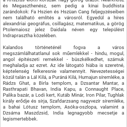
és Megaszthenész, sem pedig a kínai buddhista
zarándokok: Fa Hszien és Hszüan Cang feljegyzéseiben
nem található említés a városról. Egyedül a híres
alexandriai geográfus, csillagász, matematikus, a görög
Ptolemaiosz jelez Daidala néven egy települést
Indraprasztha közelében.
Kalandos történeténél fogva a város
megszámlálhatatlanul sok műemlékkel - hindu, mogul,
angol építészeti remekkel - büszkélkedhet, számuk
meghaladja az ezret. Az ide látogató hiába is szeretné,
képtelenség felkeresnie valamennyit. Nevezetességei
közül talán a Lál Kilá, a Puráná Kilá, Humajun síremléke, a
Rádzs Ghat, a Birla templom, a Dzsantar Mantar, a
Rasthrapati Bhavan, India Kapu, a Connaught Place,
Palika bazár, a Lodi kert, Kutáb Minár, Iron Pilar, Tughlak
király erődje és sírja, Szafdarzsang nagyvezír síremléke,
a bahai Lótusz templom, Asóka-oszlopa, valamint a
Dzsáma Maszdzsid, India legnagyobb mecsetje a
legismertebbek.