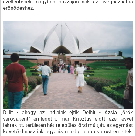
szellentenek, nagyban hozzájárulnak az üvegházhatás
erősödéshez.
Dillit - ahogy az indiaiak ejtik Delhit - Ázsia „örök
városaként” emlegetik, már Krisztus előtt ezer évvel
laktak itt, területén hét település őrzi múltját, az egymást
követő dinasztiák ugyanis mindig újabb várost emeltek.