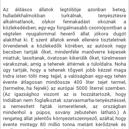
Az áldásos állatok legtöbbje azonban beteg,
hulladékhalmokban turkálnak, tenyésztésre
alkalmatlanok, olykor fennakadást okoznak a
közlekedésben; egy-egy forgalmasabb csomópontban a
végtelen nyugalommal heverő állat jókora dugót
alakíthat ki. E szent állatok ennek ellenére tiszteletnek
örvendenek a közlekedők körében, az autósok nagy
becsben tartják őket, mindenféle manőverre képesek
miattuk; lassítanak, óvatosan kikerülik őket, türelmesen
várakoznak, amíg a tehenek áttérnek a túloldalra. Noha
úgy tartják, hogy a tehenek tőgyeit jobb kézzel maga
Indra isten tölti meg tejjel, a valóságban egy-egy tehén
évente átlagosan mindössze 400 liter tejet termel,
(termelne, ha fejnék) az európai 5000 literrel szemben.
(Az igazsághoz viszont az is hozzátartozik, hogy
Indiában nem foglalkoztak szarvasmarha-tenyésztéssel,
a nemesített fajták ismeretlenek, az országban
mindenhol a púpos, sovány zebutehén látható.) A
rengeteg állat jelentős környezetszennyező, azáltal, hogy
évente mintegy 80 millió tonna metánt kérődznek és