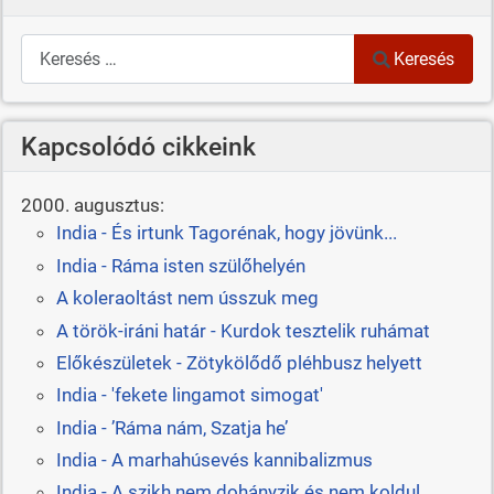
Keresés
Keresés
Kapcsolódó cikkeink
2000. augusztus:
India - És irtunk Tagorénak, hogy jövünk...
India - Ráma isten szülőhelyén
A koleraoltást nem ússzuk meg
A török-iráni határ - Kurdok tesztelik ruhámat
Előkészületek - Zötykölődő pléhbusz helyett
India - 'fekete lingamot simogat'
India - ’Ráma nám, Szatja he’
India - A marhahúsevés kannibalizmus
India - A szikh nem dohányzik és nem koldul