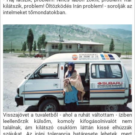
kilátszik, problem! Öltözködés Irán problem! - sorolják az
intelmeket tőmondatokban.
Visszajövet a tuvaletből - ahol a ruhát váltottam - íziben
leellenőrzik külsőm, komoly kifogásolnivalót nem
találnak, ám kilátszó csuklóm láttán kissé elhúzzák
szájukat. Az iráni tolerancia határesete lehetek, mert