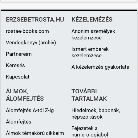
ERZSEBETROSTA.HU
KÉZELEMÉZÉS
rostae-books.com
Anonim személyek
kézelemzése
Vendégkönyv (archiv)
Ismert emberek
Partnereim
kézelemzése
Keresés
A kézelemzés gyakorlata
Kapcsolat
ÁLMOK,
TOVÁBBI
ÁLOMFEJTÉS
TARTALMAK
Álomfejtés A-tól Z-ig
Hiedelmek, babonák,
népszokások
Álomfejtés
Fejezetek a
Álmok témakörű cikkeim
numerológiából