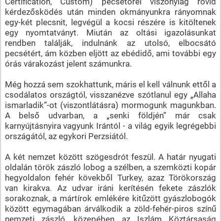
Certification, Custom) pecsétőrei viszonylag rövid
kérdezősködés után minden okmányunkra rányomnak
egy-két plecsnit, legvégül a kocsi részére is kitöltenek
egy nyomtatványt. Miután az oltási igazolásunkat
rendben találják, indulnánk az utolsó, elbocsátó
pecsétért, ám közben eljött az ebédidő, ami további egy
órás várakozást jelent számunkra.
Még hozzá sem szokhattunk, máris el kell válnunk ettől a
csodálatos országtól, visszanézve szótlanul egy „Allaha
ismarladik”-ot (viszontlátásra) mormogunk magunkban.
A belső udvarban, a „senki földjén” már csak
karnyújtásnyira vagyunk Irántól - a világ egyik legrégebbi
országától, az egykori Perzsiától.
A két nemzet között szögesdrót feszül. A határ nyugati
oldalán török zászló lobog a szélben, a szemközti kopár
hegyoldalon fehér kövekből Turkey, azaz Törökország
van kirakva. Az udvar iráni kerítésén fekete zászlók
sorakoznak, a mártírok emlékére kitűzött gyászlobogók
között egymagában árválkodik a zöld-fehér-piros színű
nemzeti zászló, közepében az Iszlám Köztársaság