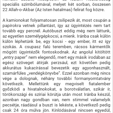
speciális szimbólumával, melyet két sorban, összesen
22 Allah-o-Akbar (Az Isten hatalmas) felirat fog közre.
A kamionokat folyamatosan zsilipezik át, most csupán a
papírokra vetnek pillantást, így az ügyintézés nem tart
tovább egy percnél. Autóbuszt eddig még nem láttunk,
az egyetlen személygépkocsi, a mienk. Iránba csak külön
külön léphetünk be, egy kocsi - egy ember, itt ez így
szokás. A csupasz falú teremben, rácsos kármentők
mögött ügyintézők fontoskodnak. Az angolul kitöltött
„entry paper” nem elegendő, mert egy másik irodában az
egész szöveget átírják perzsául, ezt követően pedig
akkurátus kukacírással bevezetik egy agyonhasznált,
szamárfüles „vendégkönyvbe”. Ezzel azonban még nincs
vége a dolognak, néhány további formanyomtatvány
következik. Mellettünk egy megviselt fiatalember
győzködi a hivatalnokokat, a borotválatlan, szikár ír,
törökországi és szíriai körútja után most Iránba készül,
azonban nagy gondban van, nem stimmel valamelyik
pecsétje, ráadásul a buszt is lekéste, a következő pedig
csak 24 óra múlva jön. Kínlódásával nincsen egyedül,