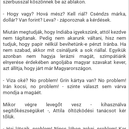
szerbusszal köszönnek be az ablakon.
- Hogy vagy? Hová mész? Kell riál? Cséndzs márka,
dollár? Van forint? Leva? - záporoznak a kérdések.
Miután megtudják, hogy Indiába igyekszünk, attól kezdve
nem tágítanak. Pedig nem akarunk váltani, hisz nem
tudjuk, hogy papír nélkül bevihetünk-e pénzt Iránba. Ha
nem szabad, akkor mit csináljunk a sok riállal. Egyikük
azonban nem hagyja lerázni magát, szimpátiánk
elnyerése érdekében angoljába magyar szavakat kever,
azt állítja, hogy járt már Magyarországon.
- Viza oké? No problem! Grín kártya van? No problem!
Irán kocsi, no problem! - szinte választ sem várva
mondja a magáét.
Mikor végre levegőt vesz - kihasználva
segítőkészségüket -, Attila öltözködési tanácsot kér
tőlük.
- Haj látszik, problem! Nincs lábon zokni, problem! Kar