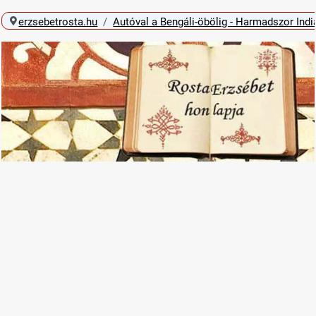
erzsebetrosta.hu
Autóval a Bengáli-öbölig - Harmadszor Ind