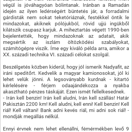
végül is jóváhagyóan bólintanak. Iránban a Ramadán
idején az ilyen ledérségért büntetés jár, a forradalmi
gárdisták nem sokat teketóriáznak, festékkel öntik le
mindazokat, akiknek pólójukból, rövid ujjú ingükből
kilátszik csupasz karjuk. A miheztartás végett 1990-ben
bejelentették, hogy mindazoknak az adatait, akik
megsértik az iszlám öltözködési szabályokat,
számítógépre viszik. Íme egy kiváló példa arra, amikor a
XX. századi technika VI. századi célokat szolgál.
Beszélgetés közben kiderül, hogy jól ismerik Nadyafit, az
iráni speditőrt. Kedvelik a magyar kamionosokat, jól ki
lehet velük jönni. A legsoványabb kurdnak - kitartó
kérlelésére - férjem odaajándékozza a nyakba
akasztható pénzes táskáját. Ezen ismét fellelkesednek.
- Irán kell benzin! Irán kell aludni, Irán kell szállás! Határ
Pakisztán 2200 km! Kell aludni, kell enni! Kell benzin! Kell
riál! Kell váltani! Bank adni kevés riál, mi adni sok riál! -
mondják megállás nélkül.
Ennyi érvnek nem lehet ellenállni, fémérmékben levő 9