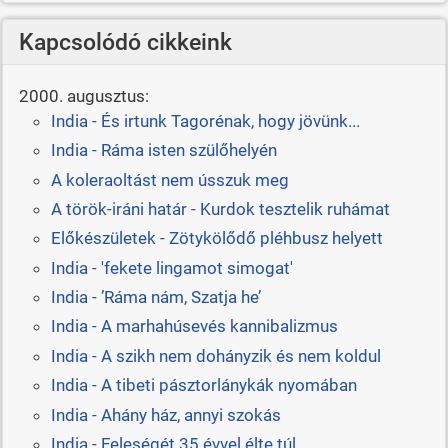
Kapcsolódó cikkeink
2000. augusztus:
India - És irtunk Tagorénak, hogy jövünk...
India - Ráma isten szülőhelyén
A koleraoltást nem ússzuk meg
A török-iráni határ - Kurdok tesztelik ruhámat
Előkészületek - Zötykölődő pléhbusz helyett
India - 'fekete lingamot simogat'
India - ’Ráma nám, Szatja he’
India - A marhahúsevés kannibalizmus
India - A szikh nem dohányzik és nem koldul
India - A tibeti pásztorlánykák nyomában
India - Ahány ház, annyi szokás
India - Feleségét 35 évvel élte túl