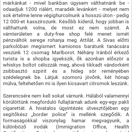
márkánkat - mivel bankban úgysem válthatnánk be -
odaadjuk 1200 riálért, maradék levánkért - melyet nem
sok értelme lenne végighurcolnunk a hosszú úton - pedig
12 000-et kasszírozunk. Később kiderül, hogy jobban is
válthattunk volna, de most ez nem számít. A
vámterületen a duty-free shop felé menet ismét
pénzváltók serege rohanja meg Attilát. A Sivas előtti
parkolóban megismert kamionos barátunk tanácsára
veszünk 12 csomag Marlborot. Néhány Iránból érkező
turista is a shopba igyekszik, ők azonban először a
whiskys boltot célozzák meg, ahová tikkadt vándorként
zsibbasztó szpirit és a hideg sör reményében
szédelegnek be. Látjuk szomorú jövőnk, két hónap
múlva, feltehetően mi is ilyen kicsavart citromok leszünk.
Szerencsére nem kell sokat várnunk. Hálából valamennyi
körülöttünk megforduló fullajtárnak adunk egy-egy pakli
cigarettát. A hivatalos ügyintézés útvesztőjében egy
segítőkész „border police” is mellénk szegődik. A
formaságokkal viszonylag hamar megvagyunk, a
különböző irodák (Immigration Office, Health