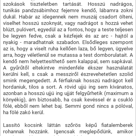
szokások tiszteletben tartását. Hosszú nadrágos,
tunikás pandzsábimhoz fejemre kendő, lábamra zokni
dukál. Habár az idegennek nem muszáj csadort ölteni,
viselhet hosszú szoknyát, vagy nadrágot s hozzá vehet
blúzt, pulóvert, egyedül az a fontos, hogy a teste teljesen
be legyen fedve, csak a kézfejek és az arc - hajtól a
nyakig - maradhatnak szabadon. Elsődleges szempont
az is, hogy a viselt ruha kellően laza, bő legyen, ügyelve
arra, hogy véletlenül se mutassa a test domborulatait. A
kendő nem helyettesíthető sem kalappal, sem sapkával.
A gyűrűtől eltekintve mindenféle ékszer használatát
kerülni kell, s csak a messziről észrevehetetlen szolid
smink megengedett. A férfiaknak hosszú nadrágot kell
hordaniuk, tilos a sort. A rövid ujjú ing sem kívánatos,
azonban a hosszú ujjú ing ujját felgyűrhetik (maximum a
könyékig), ám biztosabb, ha csak kevéssel ér a csukló
fölé, ebből nem lehet baj. Semmi gond nincs a pólóval,
ha fölé zakó kerül.
Lassító kocsink láttán szőrös képű fiatalemberek
rohannak hozzánk. Igencsak meglepődünk, amikor