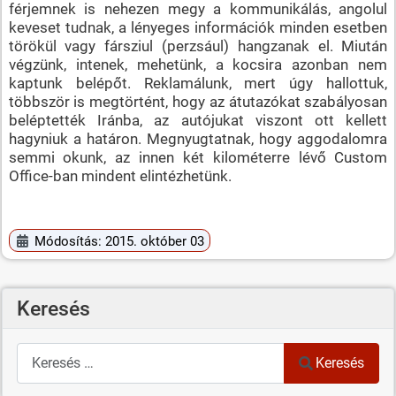
férjemnek is nehezen megy a kommunikálás, angolul
keveset tudnak, a lényeges információk minden esetben
törökül vagy fársziul (perzsául) hangzanak el. Miután
végzünk, intenek, mehetünk, a kocsira azonban nem
kaptunk belépőt. Reklamálunk, mert úgy hallottuk,
többször is megtörtént, hogy az átutazókat szabályosan
beléptették Iránba, az autójukat viszont ott kellett
hagyniuk a határon. Megnyugtatnak, hogy aggodalomra
semmi okunk, az innen két kilométerre lévő Custom
Office-ban mindent elintézhetünk.
Módosítás: 2015. október 03
Keresés
Keresés
Keresés