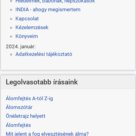
Hiedelmek, babonák, népszokások
INDIA - ahogy megismertem
Kapcsolat
Kézelemzések
Könyveim
2024. január:
Adatkezelési tájékoztató
Legolvasotabb írásaink
Álomfejtés A-tól Z-ig
Álomszótár
Önéletrajz helyett
Álomfejtés
Mit jelent a fog elvesztésének álma?