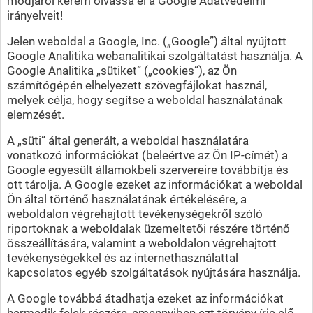
módjáról kérem olvassa el a Google Adatvédelmi
irányelveit!
Jelen weboldal a Google, Inc. („Google”) által nyújtott
Google Analitika webanalitikai szolgáltatást használja. A
Google Analitika „sütiket” („cookies”), az Ön
számítógépén elhelyezett szövegfájlokat használ,
melyek célja, hogy segítse a weboldal használatának
elemzését.
A „süti” által generált, a weboldal használatára
vonatkozó információkat (beleértve az Ön IP-címét) a
Google egyesült államokbeli szervereire továbbítja és
ott tárolja. A Google ezeket az információkat a weboldal
Ön által történő használatának értékelésére, a
weboldalon végrehajtott tevékenységekről szóló
riportoknak a weboldalak üzemeltetői részére történő
összeállítására, valamint a weboldalon végrehajtott
tevékenységekkel és az internethasználattal
kapcsolatos egyéb szolgáltatások nyújtására használja.
A Google továbbá átadhatja ezeket az információkat
harmadik felek részére, amennyiben ezt törvény írja elő,