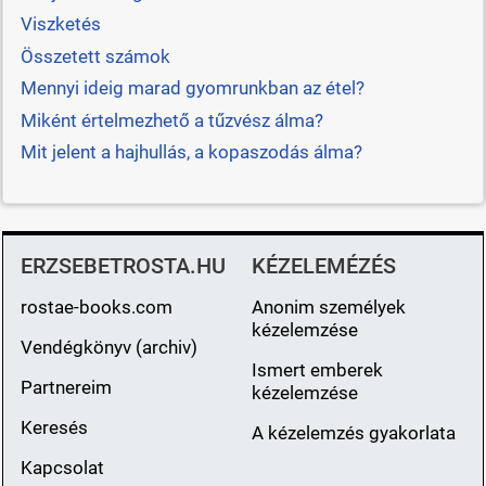
Viszketés
Összetett számok
Mennyi ideig marad gyomrunkban az étel?
Miként értelmezhető a tűzvész álma?
Mit jelent a hajhullás, a kopaszodás álma?
ERZSEBETROSTA.HU
KÉZELEMÉZÉS
rostae-books.com
Anonim személyek
kézelemzése
Vendégkönyv (archiv)
Ismert emberek
Partnereim
kézelemzése
Keresés
A kézelemzés gyakorlata
Kapcsolat