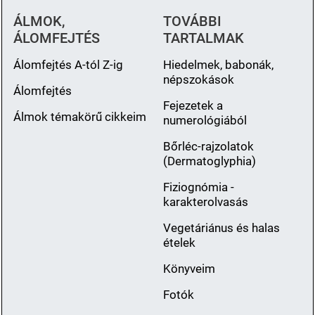
ÁLMOK,
TOVÁBBI
ÁLOMFEJTÉS
TARTALMAK
Álomfejtés A-tól Z-ig
Hiedelmek, babonák,
népszokások
Álomfejtés
Fejezetek a
Álmok témakörű cikkeim
numerológiából
Bőrléc-rajzolatok
(Dermatoglyphia)
Fiziognómia -
karakterolvasás
Vegetáriánus és halas
ételek
Könyveim
Fotók