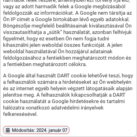
vagy az adott harmadik felek a Google megbízásából
feldolgozzák az információkat. A Google nem társítja az
Ön IP címét a Google birtokában lévő egyéb adatokkal.
Böngészője megfelelő beállításainak kiválasztásával Ön
visszautasíthatja a „sütik” használatát, azonban felhívjuk
figyelmét, hogy ez esetben Ön nem fogja tudni
kihasználni jelen weboldal összes funkcióját. A jelen
weboldal használatával Ön hozzájárul adatainak
feldolgozásához a fentiekben meghatározott módon és
a fentiekben meghatározott célokra.
A Google által használt DART cookie lehetővé teszi, hogy
a felhasználók számára a hirdetéseket az Ön webhelyén
és az internet egyéb helyein végzett látogatásaik alapján
jelenítse meg. A felhasználók kikapcsolhatják a DART
cookie használatát a Google hirdetésekre és tartalmi
hálózatra vonatkozó adatvédelmi irányelvek
felkeresésével.
Módosítás: 2024. január 07